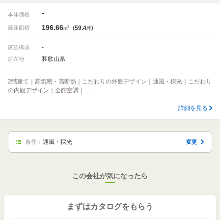
-
本体価格
196.66
2
延床面積
(
59.4
)
m
坪
-
家族構成
和歌山県
所在地
2階建て｜高気密・高断熱｜こだわりの外観デザイン｜通風・採光｜こだわり
の内観デザイン｜全館空調｜…
詳細を見る
条件：
通風・採光
変更
この会社が気になったら
まずはカタログをもらう