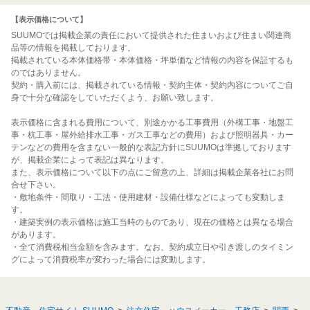
【表示価格について】
SUUMOでは掲載企業の責任において提供された住まいおよび住まい関連商
品等の情報を掲載しております。
掲載されている本体価格帯・本体価格・坪単価など情報の内容を保証するも
のではありません。
契約・購入前には、掲載されている情報・契約主体・契約内容についてご自
身で十分な確認をしていただくよう、お願い致します。
表示価格に含まれる費用について、別途かかる工事費用（外構工事・地盤工
事・杭工事・屋外給排水工事・ガス工事などの費用）および照明器具・カー
テンなどの費用を含まない一般的な表記方針にSUUMOは準拠しております
が、掲載企業によって表記は異なります。
また、表示価格について以下の点にご留意の上、詳細は掲載企業各社にお問
合せ下さい。
・敷地条件・間取り・工法・使用建材・設備仕様などによっても変動しま
す。
・建築実例の表示価格は施工当時のものであり、現在の価格とは異なる場合
があります。
・全て消費税相当金額を含みます。なお、契約成立日や引き渡しのタイミン
グによって消費税率が変わった場合には変動します。