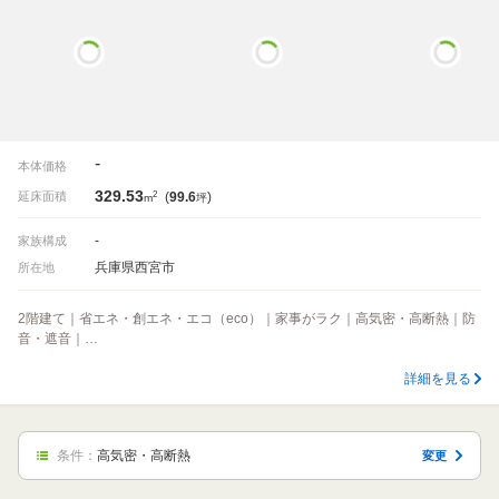
-
本体価格
329.53
2
延床面積
(
99.6
)
m
坪
-
家族構成
兵庫県西宮市
所在地
2階建て｜省エネ・創エネ・エコ（eco）｜家事がラク｜高気密・高断熱｜防
音・遮音｜…
詳細を見る
条件：
高気密・高断熱
変更