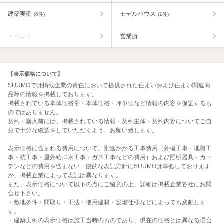
建築実例
モデルハウス
(6件)
(1件)
イベント
営業所
【表示価格について】
SUUMOでは掲載企業の責任において提供された住まいおよび住まい関連商
品等の情報を掲載しております。
掲載されている本体価格帯・本体価格・坪単価など情報の内容を保証するも
のではありません。
契約・購入前には、掲載されている情報・契約主体・契約内容についてご自
身で十分な確認をしていただくよう、お願い致します。
表示価格に含まれる費用について、別途かかる工事費用（外構工事・地盤工
事・杭工事・屋外給排水工事・ガス工事などの費用）および照明器具・カー
テンなどの費用を含まない一般的な表記方針にSUUMOは準拠しております
が、掲載企業によって表記は異なります。
また、表示価格について以下の点にご留意の上、詳細は掲載企業各社にお問
合せ下さい。
・敷地条件・間取り・工法・使用建材・設備仕様などによっても変動しま
す。
・建築実例の表示価格は施工当時のものであり、現在の価格とは異なる場合