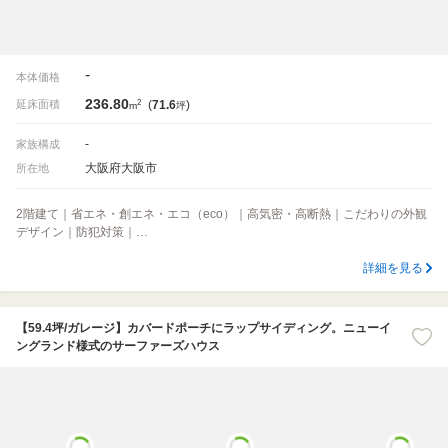
-
本体価格
236.80
2
延床面積
(
71.6
)
m
坪
-
家族構成
大阪府大阪市
所在地
2階建て｜省エネ・創エネ・エコ（eco）｜高気密・高断熱｜こだわりの外観
デザイン｜防犯対策｜…
詳細を見る
【59.4坪/ガレージ】カバードポーチにラップサイディング。ニューイ
ングランド様式のサーファーズハウス