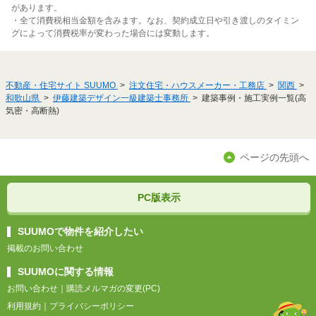
があります。
・全て消費税相当金額を含みます。なお、契約成立日や引き渡しのタイミン
グによって消費税率が変わった場合には変動します。
不動産・住宅サイト SUUMO
注文住宅・ハウスメーカー・工務店
関西
和歌山県
伊藤建築デザイン一級建築士事務所
建築事例・施工実例一覧(高
気密・高断熱)
ページの先頭へ
PC版表示
SUUMOで物件を紹介したい
掲載のお問い合わせ
SUUMOに関する情報
お問い合わせ
｜
購読メルマガの変更(PC)
利用規約
｜
プライバシーポリシー