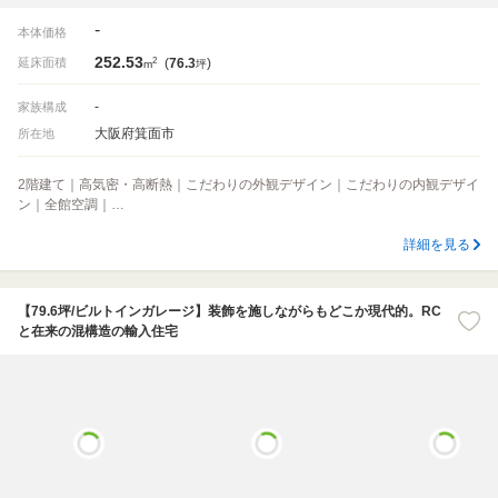
-
本体価格
252.53
2
延床面積
(
76.3
)
m
坪
-
家族構成
大阪府箕面市
所在地
2階建て｜高気密・高断熱｜こだわりの外観デザイン｜こだわりの内観デザイ
ン｜全館空調｜…
詳細を見る
【79.6坪/ビルトインガレージ】装飾を施しながらもどこか現代的。RC
と在来の混構造の輸入住宅