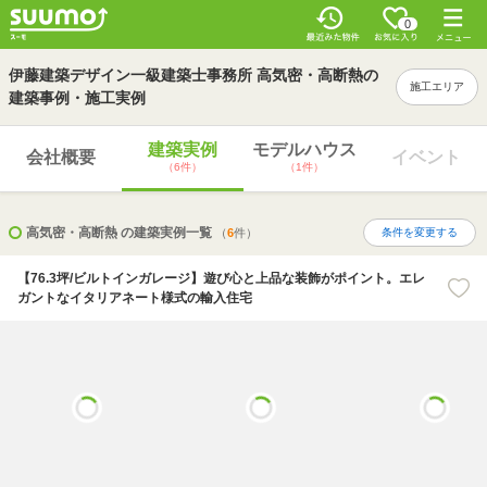
0
伊藤建築デザイン一級建築士事務所 高気密・高断熱の
施工エリア
建築事例・施工実例
建築実例
モデルハウス
会社概要
イベント
（6件）
（1件）
高気密・高断熱 の建築実例一覧
（
6
件）
条件を変更する
【76.3坪/ビルトインガレージ】遊び心と上品な装飾がポイント。エレ
ガントなイタリアネート様式の輸入住宅