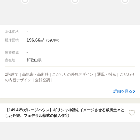
-
本体価格
196.66
2
延床面積
(
59.4
)
m
坪
-
家族構成
和歌山県
所在地
2階建て｜高気密・高断熱｜こだわりの外観デザイン｜通風・採光｜こだわり
の内観デザイン｜全館空調｜…
詳細を見る
【149.4坪/ガレージハウス】ギリシャ神話をイメージさせる威風堂々と
した外観。フェデラル様式の輸入住宅