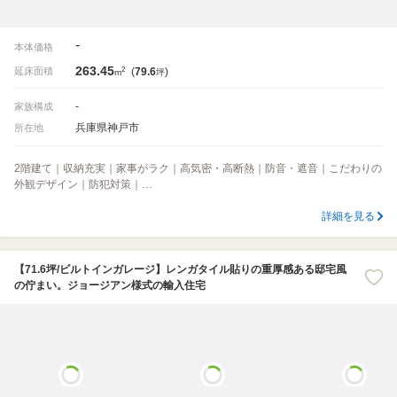
-
本体価格
263.45
2
延床面積
(
79.6
)
m
坪
-
家族構成
兵庫県神戸市
所在地
2階建て｜収納充実｜家事がラク｜高気密・高断熱｜防音・遮音｜こだわりの
外観デザイン｜防犯対策｜…
詳細を見る
【71.6坪/ビルトインガレージ】レンガタイル貼りの重厚感ある邸宅風
の佇まい。ジョージアン様式の輸入住宅