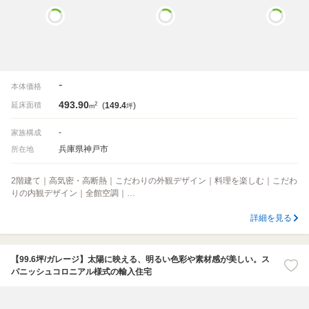
-
本体価格
493.90
2
延床面積
(
149.4
)
m
坪
-
家族構成
兵庫県神戸市
所在地
2階建て｜高気密・高断熱｜こだわりの外観デザイン｜料理を楽しむ｜こだわ
りの内観デザイン｜全館空調｜…
詳細を見る
【99.6坪/ガレージ】太陽に映える、明るい色彩や素材感が美しい。ス
パニッシュコロニアル様式の輸入住宅