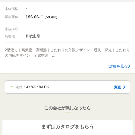
-
本体価格
196.66
2
延床面積
(
59.4
)
m
坪
-
家族構成
和歌山県
所在地
2階建て｜高気密・高断熱｜こだわりの外観デザイン｜通風・採光｜こだわり
の内観デザイン｜全館空調｜…
詳細を見る
条件：
4K/4DK/4LDK
変更
この会社が気になったら
まずはカタログをもらう