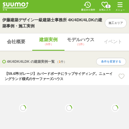
0
伊藤建築デザイン一級建築士事務所 4K/4DK/4LDKの建
施工エリア
築事例・施工実例
建築実例
モデルハウス
会社概要
イベント
（6件）
（1件）
4K/4DK/4LDK の建築実例一覧
（
1
件）
条件を変更する
【59.4坪/ガレージ】カバードポーチにラップサイディング。ニューイ
ングランド様式のサーファーズハウス