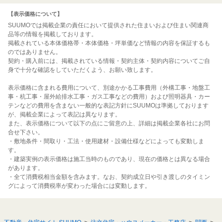
【表示価格について】
SUUMOでは掲載企業の責任において提供された住まいおよび住まい関連商
品等の情報を掲載しております。
掲載されている本体価格帯・本体価格・坪単価など情報の内容を保証するも
のではありません。
契約・購入前には、掲載されている情報・契約主体・契約内容についてご自
身で十分な確認をしていただくよう、お願い致します。
表示価格に含まれる費用について、別途かかる工事費用（外構工事・地盤工
事・杭工事・屋外給排水工事・ガス工事などの費用）および照明器具・カー
テンなどの費用を含まない一般的な表記方針にSUUMOは準拠しております
が、掲載企業によって表記は異なります。
また、表示価格について以下の点にご留意の上、詳細は掲載企業各社にお問
合せ下さい。
・敷地条件・間取り・工法・使用建材・設備仕様などによっても変動しま
す。
・建築実例の表示価格は施工当時のものであり、現在の価格とは異なる場合
があります。
・全て消費税相当金額を含みます。なお、契約成立日や引き渡しのタイミン
グによって消費税率が変わった場合には変動します。