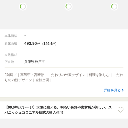
-
本体価格
493.90
2
延床面積
(
149.4
)
m
坪
-
家族構成
兵庫県神戸市
所在地
2階建て｜高気密・高断熱｜こだわりの外観デザイン｜料理を楽しむ｜こだわ
りの内観デザイン｜全館空調｜…
詳細を見る
【99.6坪/ガレージ】太陽に映える、明るい色彩や素材感が美しい。ス
パニッシュコロニアル様式の輸入住宅