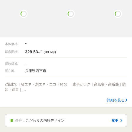
-
本体価格
329.53
2
延床面積
(
99.6
)
m
坪
-
家族構成
兵庫県西宮市
所在地
2階建て｜省エネ・創エネ・エコ（eco）｜家事がラク｜高気密・高断熱｜防
音・遮音｜…
詳細を見る
条件：
こだわりの内観デザイン
変更