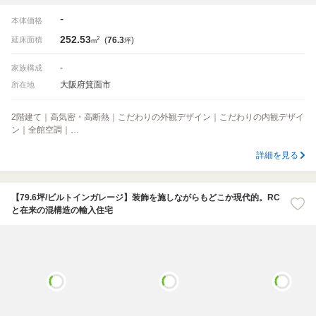
-
本体価格
252.53
2
延床面積
(
76.3
)
m
坪
-
家族構成
大阪府箕面市
所在地
2階建て｜高気密・高断熱｜こだわりの外観デザイン｜こだわりの内観デザイ
ン｜全館空調｜…
詳細を見る
【79.6坪/ビルトインガレージ】装飾を施しながらもどこか現代的。RC
と在来の混構造の輸入住宅