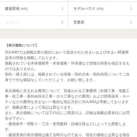
建築実例
モデルハウス
(6件)
(1件)
イベント
営業所
【表示価格について】
SUUMOでは掲載企業の責任において提供された住まいおよび住まい関連商
品等の情報を掲載しております。
掲載されている本体価格帯・本体価格・坪単価など情報の内容を保証するも
のではありません。
契約・購入前には、掲載されている情報・契約主体・契約内容についてご自
身で十分な確認をしていただくよう、お願い致します。
表示価格に含まれる費用について、別途かかる工事費用（外構工事・地盤工
事・杭工事・屋外給排水工事・ガス工事などの費用）および照明器具・カー
テンなどの費用を含まない一般的な表記方針にSUUMOは準拠しております
が、掲載企業によって表記は異なります。
また、表示価格について以下の点にご留意の上、詳細は掲載企業各社にお問
合せ下さい。
・敷地条件・間取り・工法・使用建材・設備仕様などによっても変動しま
す。
・建築実例の表示価格は施工当時のものであり、現在の価格とは異なる場合