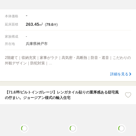
-
本体価格
263.45
2
延床面積
(
79.6
)
m
坪
-
家族構成
兵庫県神戸市
所在地
2階建て｜収納充実｜家事がラク｜高気密・高断熱｜防音・遮音｜こだわりの
外観デザイン｜防犯対策｜…
詳細を見る
【71.6坪/ビルトインガレージ】レンガタイル貼りの重厚感ある邸宅風
の佇まい。ジョージアン様式の輸入住宅