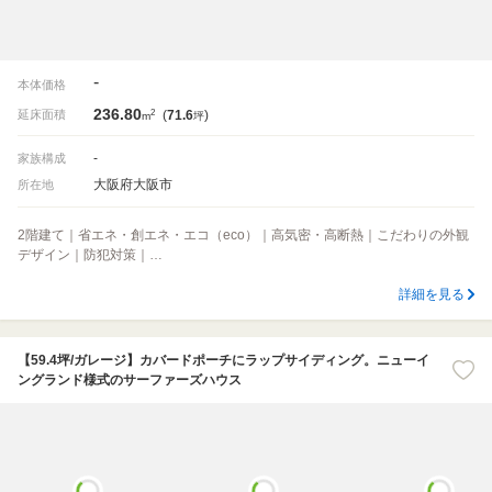
-
本体価格
236.80
2
延床面積
(
71.6
)
m
坪
-
家族構成
大阪府大阪市
所在地
2階建て｜省エネ・創エネ・エコ（eco）｜高気密・高断熱｜こだわりの外観
デザイン｜防犯対策｜…
詳細を見る
【59.4坪/ガレージ】カバードポーチにラップサイディング。ニューイ
ングランド様式のサーファーズハウス