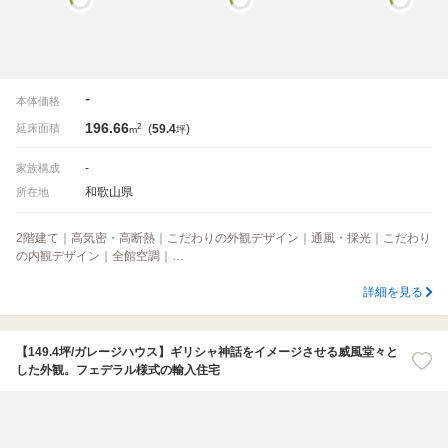
-
本体価格
196.66
2
延床面積
(
59.4
)
m
坪
-
家族構成
和歌山県
所在地
2階建て｜高気密・高断熱｜こだわりの外観デザイン｜通風・採光｜こだわり
の内観デザイン｜全館空調｜…
詳細を見る
【149.4坪/ガレージハウス】ギリシャ神話をイメージさせる威風堂々と
した外観。フェデラル様式の輸入住宅