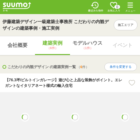
0
伊藤建築デザイン一級建築士事務所 こだわりの内観デ
施工エリア
ザインの建築事例・施工実例
建築実例
モデルハウス
会社概要
イベント
（6件）
（1件）
こだわりの内観デザイン の建築実例一覧
（
6
件）
条件を変更する
【76.3坪/ビルトインガレージ】遊び心と上品な装飾がポイント。エレ
ガントなイタリアネート様式の輸入住宅