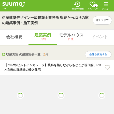
0
伊藤建築デザイン一級建築士事務所 収納たっぷりの家
施工エリア
の建築事例・施工実例
建築実例
モデルハウス
会社概要
イベント
（6件）
（1件）
収納充実 の建築実例一覧
（
1
件）
条件を変更する
【79.6坪/ビルトインガレージ】装飾を施しながらもどこか現代的。RC
と在来の混構造の輸入住宅