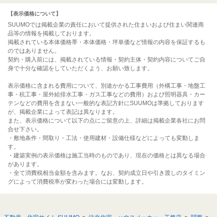
【表示価格について】
SUUMOでは掲載企業の責任において提供された住まいおよび住まい関連商
品等の情報を掲載しております。
掲載されている本体価格帯・本体価格・坪単価など情報の内容を保証するも
のではありません。
契約・購入前には、掲載されている情報・契約主体・契約内容についてご自
身で十分な確認をしていただくよう、お願い致します。
表示価格に含まれる費用について、別途かかる工事費用（外構工事・地盤工
事・杭工事・屋外給排水工事・ガス工事などの費用）および照明器具・カー
テンなどの費用を含まない一般的な表記方針にSUUMOは準拠しております
が、掲載企業によって表記は異なります。
また、表示価格について以下の点にご留意の上、詳細は掲載企業各社にお問
合せ下さい。
・敷地条件・間取り・工法・使用建材・設備仕様などによっても変動しま
す。
・建築実例の表示価格は施工当時のものであり、現在の価格とは異なる場合
があります。
・全て消費税相当金額を含みます。なお、契約成立日や引き渡しのタイミン
グによって消費税率が変わった場合には変動します。