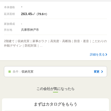
-
本体価格
263.45
2
延床面積
(
79.6
)
m
坪
-
家族構成
兵庫県神戸市
所在地
2階建て｜収納充実｜家事がラク｜高気密・高断熱｜防音・遮音｜こだわりの
外観デザイン｜防犯対策｜…
詳細を見る
条件：
収納充実
変更
この会社が気になったら
まずはカタログをもらう