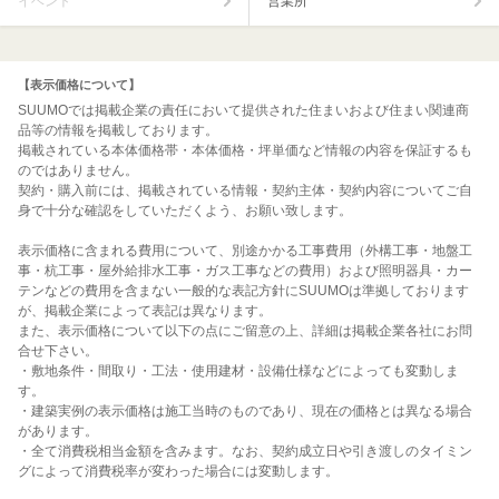
イベント
営業所
【表示価格について】
SUUMOでは掲載企業の責任において提供された住まいおよび住まい関連商
品等の情報を掲載しております。
掲載されている本体価格帯・本体価格・坪単価など情報の内容を保証するも
のではありません。
契約・購入前には、掲載されている情報・契約主体・契約内容についてご自
身で十分な確認をしていただくよう、お願い致します。
表示価格に含まれる費用について、別途かかる工事費用（外構工事・地盤工
事・杭工事・屋外給排水工事・ガス工事などの費用）および照明器具・カー
テンなどの費用を含まない一般的な表記方針にSUUMOは準拠しております
が、掲載企業によって表記は異なります。
また、表示価格について以下の点にご留意の上、詳細は掲載企業各社にお問
合せ下さい。
・敷地条件・間取り・工法・使用建材・設備仕様などによっても変動しま
す。
・建築実例の表示価格は施工当時のものであり、現在の価格とは異なる場合
があります。
・全て消費税相当金額を含みます。なお、契約成立日や引き渡しのタイミン
グによって消費税率が変わった場合には変動します。