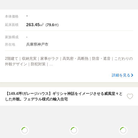
-
本体価格
263.45
2
延床面積
(
79.6
)
m
坪
-
家族構成
兵庫県神戸市
所在地
2階建て｜収納充実｜家事がラク｜高気密・高断熱｜防音・遮音｜こだわりの
外観デザイン｜防犯対策｜…
詳細を見る
【149.4坪/ガレージハウス】ギリシャ神話をイメージさせる威風堂々と
した外観。フェデラル様式の輸入住宅