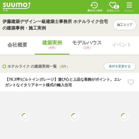
0
伊藤建築デザイン一級建築士事務所 ホテルライク住宅
施工エリア
の建築事例・施工実例
建築実例
モデルハウス
会社概要
イベント
（6件）
（1件）
ホテルライク の建築実例一覧
（
3
件）
条件を変更する
【76.3坪/ビルトインガレージ】遊び心と上品な装飾がポイント。エレ
ガントなイタリアネート様式の輸入住宅