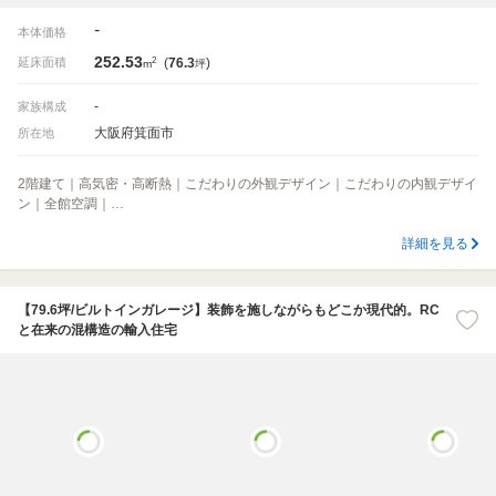
-
本体価格
252.53
2
延床面積
(
76.3
)
m
坪
-
家族構成
大阪府箕面市
所在地
2階建て｜高気密・高断熱｜こだわりの外観デザイン｜こだわりの内観デザイ
ン｜全館空調｜…
詳細を見る
【79.6坪/ビルトインガレージ】装飾を施しながらもどこか現代的。RC
と在来の混構造の輸入住宅