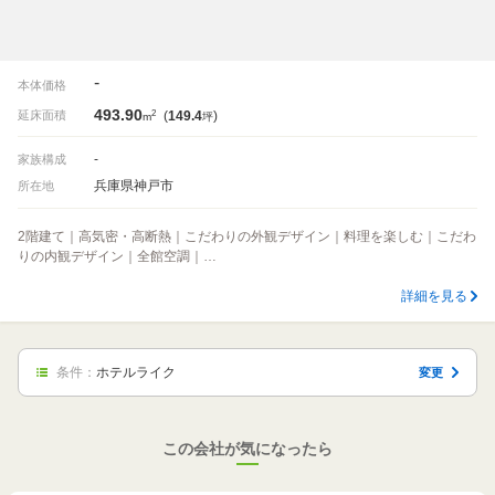
-
本体価格
493.90
2
延床面積
(
149.4
)
m
坪
-
家族構成
兵庫県神戸市
所在地
2階建て｜高気密・高断熱｜こだわりの外観デザイン｜料理を楽しむ｜こだわ
りの内観デザイン｜全館空調｜…
詳細を見る
条件：
ホテルライク
変更
この会社が気になったら