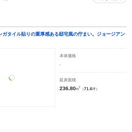
】レンガタイル貼りの重厚感ある邸宅風の佇まい。ジョージアン
本体価格
-
延床面積
236.80
2
71.6
m
（
坪）