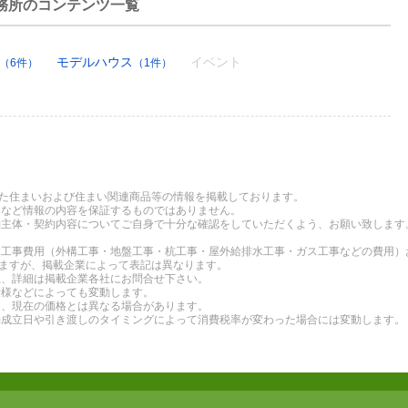
務所のコンテンツ一覧
モデルハウス
イベント
（6件）
（1件）
れた住まいおよび住まい関連商品等の情報を掲載しております。
価など情報の内容を保証するものではありません。
約主体・契約内容についてご自身で十分な確認をしていただくよう、お願い致します
る工事費用（外構工事・地盤工事・杭工事・屋外給排水工事・ガス工事などの費用）
りますが、掲載企業によって表記は異なります。
上、詳細は掲載企業各社にお問合せ下さい。
仕様などによっても変動します。
り、現在の価格とは異なる場合があります。
約成立日や引き渡しのタイミングによって消費税率が変わった場合には変動します。