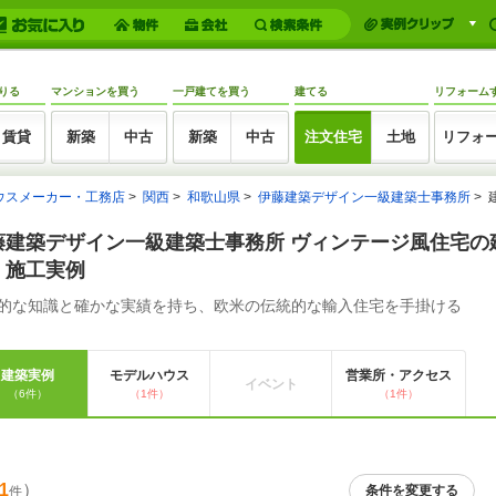
りる
マンションを買う
一戸建てを買う
建てる
リフォーム
賃貸
新築
中古
新築
中古
注文住宅
土地
リフォ
ウスメーカー・工務店
関西
和歌山県
伊藤建築デザイン一級建築士事務所
藤建築デザイン一級建築士事務所 ヴィンテージ風住宅の
・施工実例
的な知識と確かな実績を持ち、欧米の伝統的な輸入住宅を手掛ける
建築実例
モデルハウス
営業所・アクセス
イベント
（6件）
（1件）
（1件）
1
）
条件を変更する
件