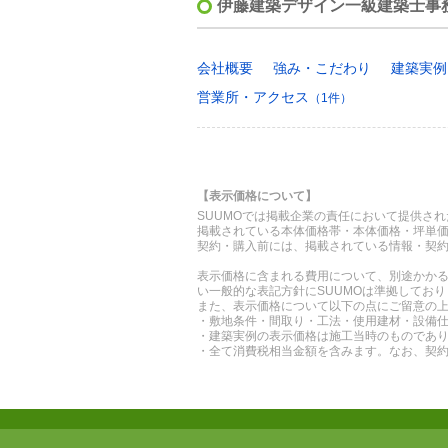
伊藤建築デザイン一級建築士事
会社概要
強み・こだわり
建築実例
営業所・アクセス
（1件）
【表示価格について】
SUUMOでは掲載企業の責任において提供さ
掲載されている本体価格帯・本体価格・坪単
契約・購入前には、掲載されている情報・契
表示価格に含まれる費用について、別途かか
い一般的な表記方針にSUUMOは準拠してお
また、表示価格について以下の点にご留意の
・敷地条件・間取り・工法・使用建材・設備
・建築実例の表示価格は施工当時のものであ
・全て消費税相当金額を含みます。なお、契