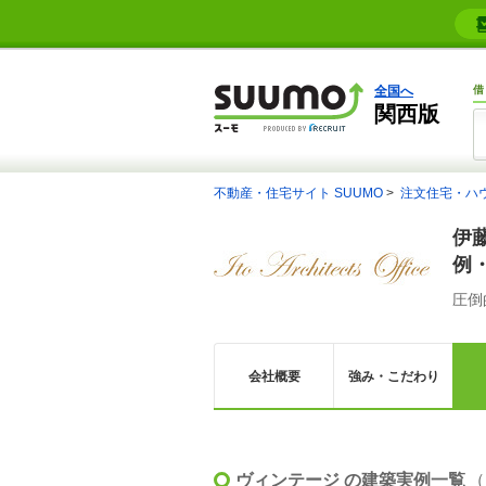
全国へ
借
関西版
不動産・住宅サイト SUUMO
注文住宅・ハ
伊
例
圧倒
会社概要
強み・こだわり
ヴィンテージ の建築実例一覧
（