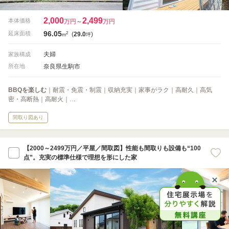
2,000
2,499
本体価格
万円
～
万円
96.05
2
延床面積
(
29.0
)
m
坪
夫婦
家族構成
奈良県生駒市
所在地
BBQを楽しむ
｜耐震・免震・制震｜収納充実｜家事がラク｜高耐久｜高気
密・高断熱｜高耐火｜…
間取り図あり
【2000～2499万円／平屋／間取図】性能も間取りも設備も“100
点”。充実の標準仕様で理想を形にした家