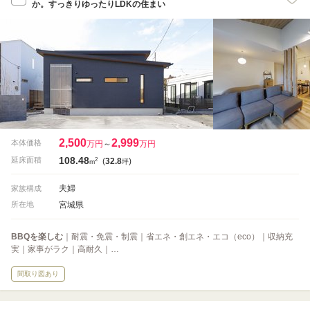
か。すっきりゆったりLDKの住まい
2,500
2,999
本体価格
万円
～
万円
108.48
2
延床面積
(
32.8
)
m
坪
夫婦
家族構成
宮城県
所在地
BBQを楽しむ
｜耐震・免震・制震｜省エネ・創エネ・エコ（eco）｜収納充
実｜家事がラク｜高耐久｜…
間取り図あり