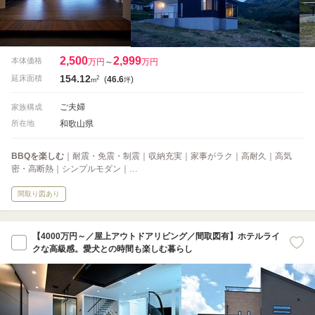
2,500
2,999
本体価格
万円
～
万円
154.12
2
延床面積
(
46.6
)
m
坪
ご夫婦
家族構成
和歌山県
所在地
BBQを楽しむ
｜耐震・免震・制震｜収納充実｜家事がラク｜高耐久｜高気
密・高断熱｜シンプルモダン｜…
間取り図あり
【4000万円～／屋上アウトドアリビング／間取図有】ホテルライ
クな高級感。愛犬との時間も楽しむ暮らし