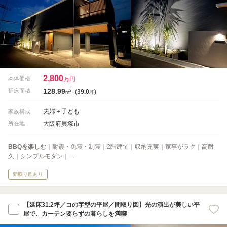
2,800
本体価格
万円
128.99
2
延床面積
(
39.0
)
m
坪
夫婦＋子ども
家族構成
大阪府貝塚市
所在地
BBQを楽しむ
｜耐震・免震・制震｜2階建て｜収納充実｜家事がラク｜高耐
久｜シンプルモダン｜…
間取り図あり
【延床31.2坪／コの字型の平屋／間取り図】光の演出が美しい平
屋で、カーテン要らずの暮らしを満喫