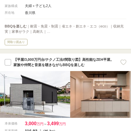
夫婦＋子ども2人
家族構成
香川県
所在地
BBQを楽しむ
｜耐震・免震・制震｜省エネ・創エネ・エコ（eco）｜収納充
実｜家事がラク｜高耐久｜…
間取り図あり
【平屋/3,000万円台/テクノ工法//間取り図】高性能なZEH平屋。
家族や仲間と音楽を聴きながらBBQを楽しむ
3,000
3,499
本体価格
万円
～
万円
116.93
2
延床面積