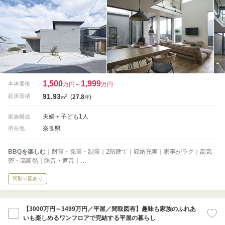
1,500
1,999
本体価格
万円
～
万円
91.93
2
延床面積
(
27.8
)
m
坪
夫婦＋子ども1人
家族構成
奈良県
所在地
BBQを楽しむ
｜耐震・免震・制震｜2階建て｜収納充実｜家事がラク｜高気
密・高断熱｜防音・遮音｜…
間取り図あり
【3000万円～3499万円／平屋／間取図有】趣味も家族のふれあ
いも楽しめるワンフロアで完結する平屋の暮らし