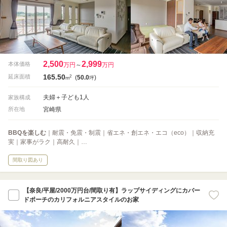
2,500
2,999
本体価格
万円
～
万円
165.50
2
延床面積
(
50.0
)
m
坪
夫婦＋子ども1人
家族構成
宮崎県
所在地
BBQを楽しむ
｜耐震・免震・制震｜省エネ・創エネ・エコ（eco）｜収納充
実｜家事がラク｜高耐久｜…
間取り図あり
【奈良/平屋/2000万円台/間取り有】ラップサイディングにカバー
ドポーチのカリフォルニアスタイルのお家