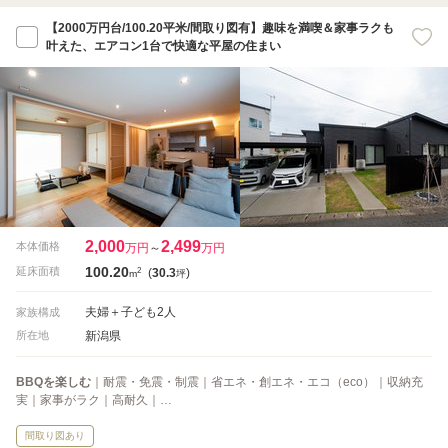
【2000万円台/100.20平米/間取り図有】趣味を満喫＆家事ラクも
叶えた、エアコン1台で快適な平屋の住まい
2,000
2,499
本体価格
万円
～
万円
100.20
2
延床面積
(
30.3
)
m
坪
夫婦＋子ども2人
家族構成
新潟県
所在地
BBQを楽しむ
｜耐震・免震・制震｜省エネ・創エネ・エコ（eco）｜収納充
実｜家事がラク｜高耐久｜…
間取り図あり