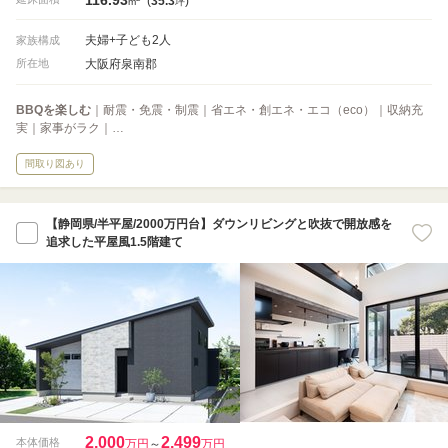
(
35.3
)
m
坪
夫婦+子ども2人
家族構成
大阪府泉南郡
所在地
BBQを楽しむ
｜耐震・免震・制震｜省エネ・創エネ・エコ（eco）｜収納充
実｜家事がラク｜…
間取り図あり
【静岡県/半平屋/2000万円台】ダウンリビングと吹抜で開放感を
追求した平屋風1.5階建て
2,000
2,499
本体価格
万円
～
万円