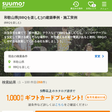
0
和歌山県[BBQを楽しむ]の建築事例・施工実例
(BBQを楽しむ)
注文住宅を建てて、庭や屋上、テラスなどでBBQを楽しむなら、コンロやテーブル
を安定して置ける硬く平らな場所や、外で使える水道や電源があると便利。BBQの
しやすさも提案してくれる会社を探しましょう。
現在の検索条件
変更
和歌山県
BBQを楽しむ
検索結果
（1 ～100 件目/
268
件）