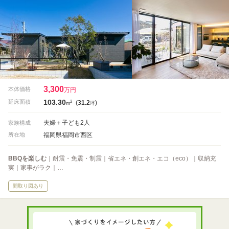
3,300
本体価格
万円
103.30
2
延床面積
(
31.2
)
m
坪
夫婦＋子ども2人
家族構成
福岡県福岡市西区
所在地
BBQを楽しむ
｜耐震・免震・制震｜省エネ・創エネ・エコ（eco）｜収納充
実｜家事がラク｜…
間取り図あり