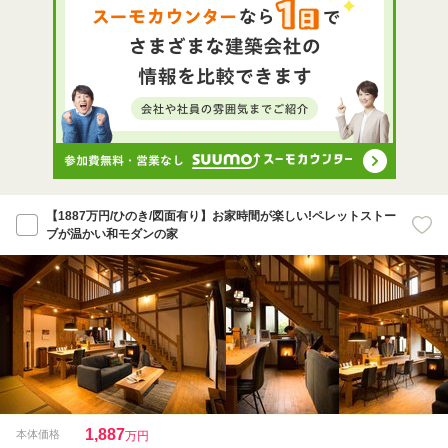
【1887万円/ひのき/図面有り】お家時間が楽しい!ペレットストー
ブが温かい和モダンの家
1,887
本体価格
万円