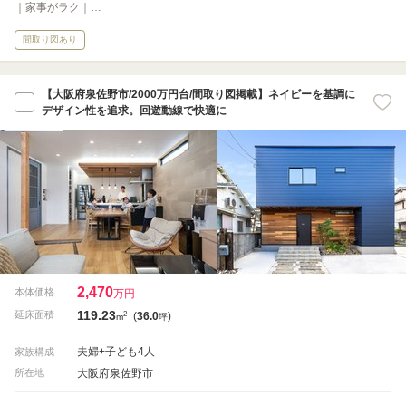
｜家事がラク｜…
間取り図あり
【大阪府泉佐野市/2000万円台/間取り図掲載】ネイビーを基調に
デザイン性を追求。回遊動線で快適に
2,470
本体価格
万円
119.23
2
延床面積
(
36.0
)
m
坪
夫婦+子ども4人
家族構成
大阪府泉佐野市
所在地