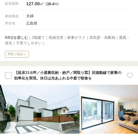
127.00
2
延床面積
(
38.4
)
m
坪
夫婦
家族構成
広島県
所在地
BBQを楽しむ
｜2階建て｜収納充実｜家事がラク｜高気密・高断熱｜通風・
採光｜子育てしやすい｜…
間取り図あり
【延床33.6坪／小屋裏収納・納戸／間取り図】回遊動線で家事の
効率化を実現。休日は光あふれる中庭で朝食を