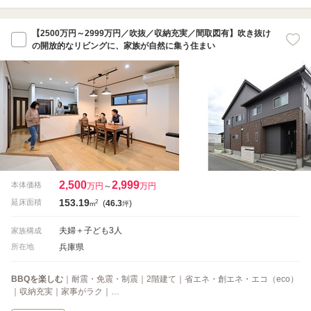
【2500万円～2999万円／吹抜／収納充実／間取図有】吹き抜け
の開放的なリビングに、家族が自然に集う住まい
2,500
2,999
本体価格
万円
～
万円
153.19
2
延床面積
(
46.3
)
m
坪
夫婦＋子ども3人
家族構成
兵庫県
所在地
BBQを楽しむ
｜耐震・免震・制震｜2階建て｜省エネ・創エネ・エコ（eco）
｜収納充実｜家事がラク｜…