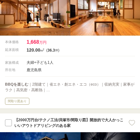
1,668
本体価格
万円
120.00
2
延床面積
(
36.3
)
m
坪
夫婦+子ども1人
家族構成
鹿児島県
所在地
BBQを楽しむ
｜2階建て｜省エネ・創エネ・エコ（eco）｜収納充実｜家事が
ラク｜高気密・高断熱｜…
間取り図あり
【2000万円台/テクノ工法/貝塚市/間取り図】開放的で大人かっこ
いいアウトドアリビングのある家