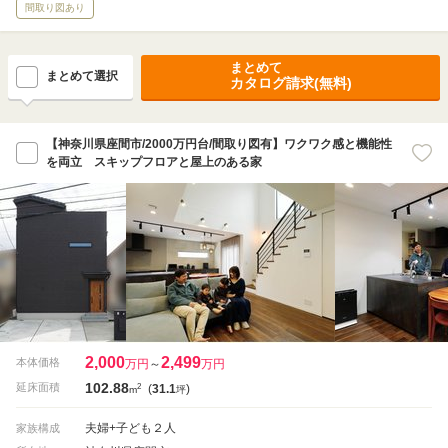
間取り図あり
まとめて
まとめて選択
カタログ請求(無料)
【神奈川県座間市/2000万円台/間取り図有】ワクワク感と機能性
を両立 スキップフロアと屋上のある家
2,000
2,499
本体価格
万円
～
万円
102.88
2
延床面積
(
31.1
)
m
坪
夫婦+子ども２人
家族構成