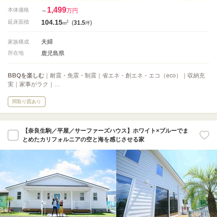
1,499
本体価格
～
万円
104.15
2
延床面積
(
31.5
)
m
坪
夫婦
家族構成
鹿児島県
所在地
BBQを楽しむ
｜耐震・免震・制震｜省エネ・創エネ・エコ（eco）｜収納充
実｜家事がラク｜…
間取り図あり
【奈良生駒／平屋／サーファーズハウス】ホワイト×ブルーでま
とめたカリフォルニアの空と海を感じさせる家