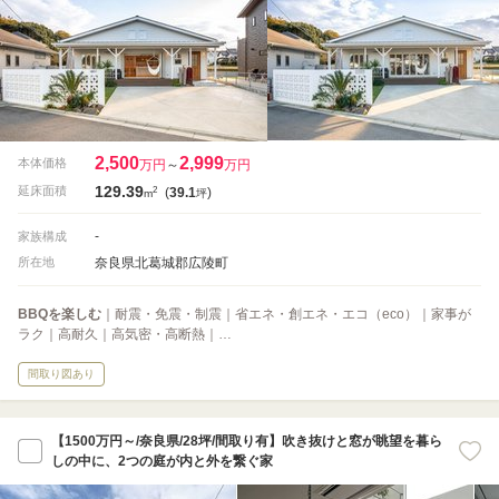
2,500
2,999
本体価格
万円
～
万円
129.39
2
延床面積
(
39.1
)
m
坪
-
家族構成
奈良県北葛城郡広陵町
所在地
BBQを楽しむ
｜耐震・免震・制震｜省エネ・創エネ・エコ（eco）｜家事が
ラク｜高耐久｜高気密・高断熱｜…
間取り図あり
【1500万円～/奈良県/28坪/間取り有】吹き抜けと窓が眺望を暮ら
しの中に、2つの庭が内と外を繋ぐ家