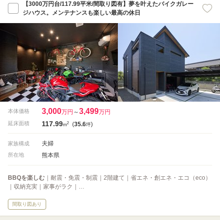
【3000万円台/117.99平米/間取り図有】夢を叶えたバイクガレー
ジハウス。メンテナンスも楽しい最高の休日
3,000
3,499
本体価格
万円
～
万円
117.99
2
延床面積
(
35.6
)
m
坪
夫婦
家族構成
熊本県
所在地
BBQを楽しむ
｜耐震・免震・制震｜2階建て｜省エネ・創エネ・エコ（eco）
｜収納充実｜家事がラク｜…
間取り図あり