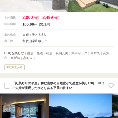
2,000
2,499
本体価格
万円
～
万円
105.66
2
延床面積
(
31.9
)
m
坪
夫婦＋子ども2人
家族構成
和歌山県和歌山市
所在地
BBQを楽しむ
｜耐震・免震・制震｜収納充実｜家事がラク｜高耐久｜高気
密・高断熱｜高耐火｜…
間取り図あり
「紀美野町の平屋」和歌山県の自然豊かで星空が美しい町 20代
ご夫婦が実現したゆとりある平屋の住まい