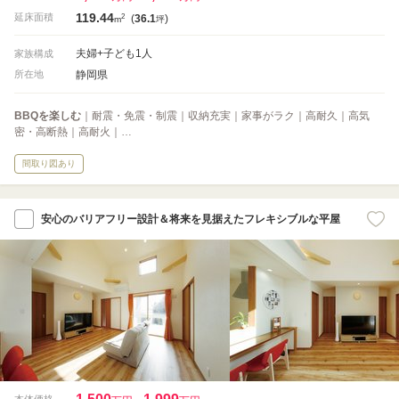
119.44
2
延床面積
(
36.1
)
m
坪
夫婦+子ども1人
家族構成
静岡県
所在地
BBQを楽しむ
｜耐震・免震・制震｜収納充実｜家事がラク｜高耐久｜高気
密・高断熱｜高耐火｜…
間取り図あり
安心のバリアフリー設計＆将来を見据えたフレキシブルな平屋