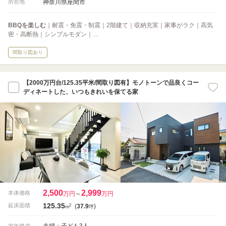
神奈川県座間市
所在地
BBQを楽しむ
｜耐震・免震・制震｜2階建て｜収納充実｜家事がラク｜高気
密・高断熱｜シンプルモダン｜…
間取り図あり
【2000万円台/125.35平米/間取り図有】モノトーンで品良くコー
ディネートした、いつもきれいを保てる家
2,500
2,999
本体価格
万円
～
万円
125.35
2
延床面積
(
37.9
)
m
坪
夫婦＋子ども3人
家族構成