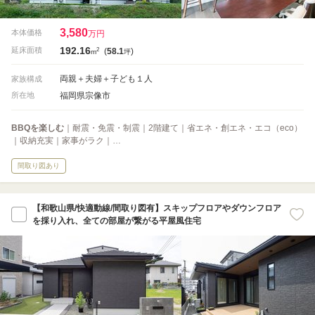
3,580
本体価格
万円
192.16
2
延床面積
(
58.1
)
m
坪
両親＋夫婦＋子ども１人
家族構成
福岡県宗像市
所在地
BBQを楽しむ
｜耐震・免震・制震｜2階建て｜省エネ・創エネ・エコ（eco）
｜収納充実｜家事がラク｜…
間取り図あり
【和歌山県/快適動線/間取り図有】スキップフロアやダウンフロア
を採り入れ、全ての部屋が繋がる平屋風住宅