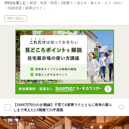
BBQを楽しむ
｜耐震・免震・制震｜2階建て｜省エネ・創エネ・エコ（eco）
｜収納充実｜家事がラク｜…
間取り図あり
【1668万円/ひのき/動線】子育て&家事ラクとともに将来の暮ら
しまで考えた1.5階建ての平屋風