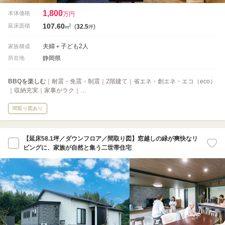
1,800
本体価格
万円
107.60
2
延床面積
(
32.5
)
m
坪
夫婦＋子ども2人
家族構成
静岡県
所在地
BBQを楽しむ
｜耐震・免震・制震｜2階建て｜省エネ・創エネ・エコ（eco）
｜収納充実｜家事がラク｜…
間取り図あり
【延床58.1坪／ダウンフロア／間取り図】窓越しの緑が爽快なリ
ビングに、家族が自然と集う二世帯住宅