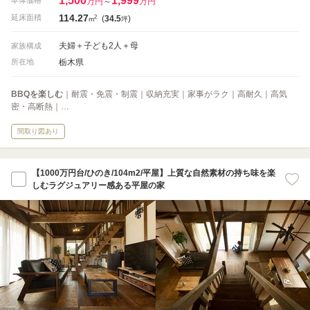
1,500
1,999
本体価格
万円
～
万円
114.27
2
延床面積
(
34.5
)
m
坪
夫婦＋子ども2人＋母
家族構成
栃木県
所在地
BBQを楽しむ
｜耐震・免震・制震｜収納充実｜家事がラク｜高耐久｜高気
密・高断熱｜…
間取り図あり
【1000万円台/ひのき/104m2/平屋】上質な自然素材の持ち味を楽
しむラグジュアリー感ある平屋の家