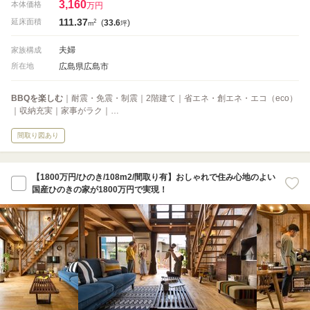
3,160
本体価格
万円
111.37
2
延床面積
(
33.6
)
m
坪
夫婦
家族構成
広島県広島市
所在地
BBQを楽しむ
｜耐震・免震・制震｜2階建て｜省エネ・創エネ・エコ（eco）
｜収納充実｜家事がラク｜…
間取り図あり
【1800万円/ひのき/108m2/間取り有】おしゃれで住み心地のよい
国産ひのきの家が1800万円で実現！