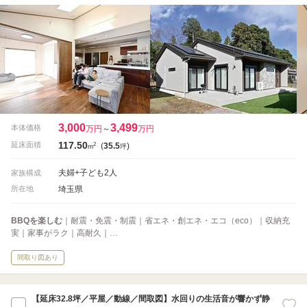
3,000
3,499
本体価格
万円
～
万円
117.50
2
延床面積
(
35.5
)
m
坪
夫婦+子ども2人
家族構成
埼玉県
所在地
BBQを楽しむ
｜耐震・免震・制震｜省エネ・創エネ・エコ（eco）｜収納充
実｜家事がラク｜高耐久｜…
間取り図あり
【延床32.8坪／平屋／動線／間取図】水回りの生活音が響かず静