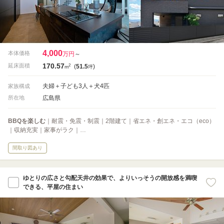
4,000
本体価格
万円
～
170.57
2
延床面積
(
51.5
)
m
坪
夫婦＋子ども3人＋犬4匹
家族構成
広島県
所在地
BBQを楽しむ
｜耐震・免震・制震｜2階建て｜省エネ・創エネ・エコ（eco）
｜収納充実｜家事がラク｜…
間取り図あり
ゆとりの広さと勾配天井の効果で、よりいっそうの開放感を満喫
できる、平屋の住まい