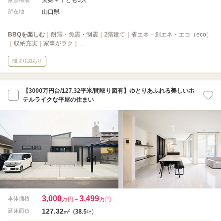
山口県
所在地
BBQを楽しむ
｜耐震・免震・制震｜2階建て｜省エネ・創エネ・エコ（eco）
｜収納充実｜家事がラク｜…
間取り図あり
【3000万円台/127.32平米/間取り図有】ゆとりあふれる美しいホ
テルライクな平屋の住まい
3,000
3,499
本体価格
万円
～
万円
127.32
2
延床面積
(
38.5
)
m
坪