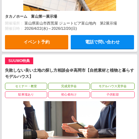
タカノホーム 富山第一展示場
開催場所：
富山県富山市西荒屋 ジュートピア富山地内 第2展示場
開催日時：
2026/4/22(水)～2026/12/20(日)
イベント予約
電話で問い合わせ
SUUMO特典
失敗しない良い土地の探し方相談会＠高岡市【自然素材と植物と暮らす
モデルハウス】
セミナー・教室
完成見学会
モデルハウス見学会
駐車場あり
初心者向け
子供歓迎