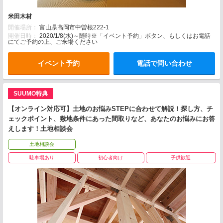
米田木材
開催場所：
富山県高岡市中曽根222-1
開催日時：
2020/1/8(水)～随時※「イベント予約」ボタン、もしくはお電話
にてご予約の上、ご来場ください
イベント予約
電話で問い合わせ
SUUMO特典
【オンライン対応可】土地のお悩みSTEPに合わせて解説！探し方、チ
ェックポイント、敷地条件にあった間取りなど、あなたのお悩みにお答
えします！土地相談会
土地相談会
駐車場あり
初心者向け
子供歓迎