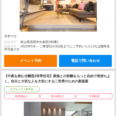
ステーツ
開催場所：
富山県高岡市出来田290番1
開催日時：
2022年5月～ ご希望日の3日前までにご予約いただければ随時見
学可能です
イベント予約
電話で問い合わせ
【中庭を挟む分離型2世帯住宅】家族との距離をもっと自由で気持ちよ
く。自分と大切な人を大切にする二世帯のための新提案
モデルハウス見学会
駐車場あり
初心者向け
子供歓迎