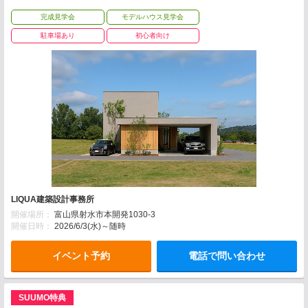
完成見学会
モデルハウス見学会
駐車場あり
初心者向け
LIQUA建築設計事務所
開催場所：
富山県射水市本開発1030-3
開催日時：
2026/6/3(水)～随時
イベント予約
電話で問い合わせ
SUUMO特典