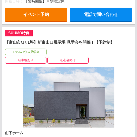
開催日時：
【随時開催】※水曜定休
イベント予約
電話で問い合わせ
SUUMO特典
【富山市/37.1坪】新富山口展示場 見学会を開催！【予約制】
モデルハウス見学会
駐車場あり
初心者向け
山下ホーム