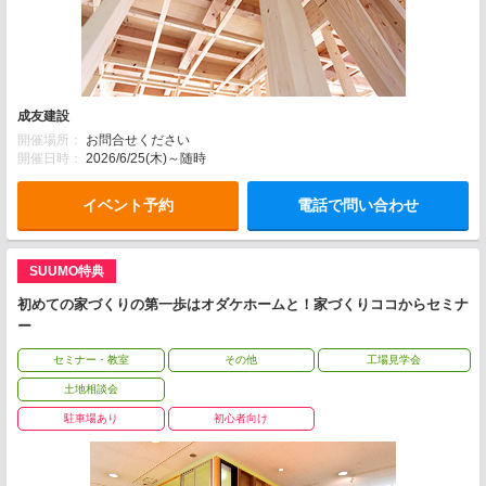
成友建設
開催場所：
お問合せください
開催日時：
2026/6/25(木)～随時
イベント予約
電話で問い合わせ
SUUMO特典
初めての家づくりの第一歩はオダケホームと！家づくりココからセミナ
ー
セミナー・教室
その他
工場見学会
土地相談会
駐車場あり
初心者向け