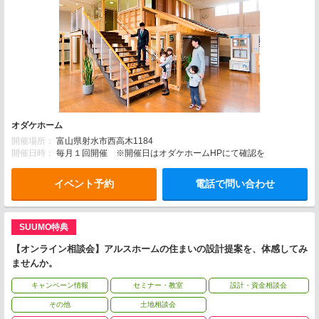
オダケホーム
開催場所：
富山県射水市西高木1184
開催日時：
毎月１回開催 ※開催日はオダケホームHPにて確認を
イベント予約
電話で問い合わせ
SUUMO特典
【オンライン相談会】アルスホームの住まいの設計提案を、体感してみ
ませんか。
キャンペーン情報
セミナー・教室
設計・資金相談会
その他
土地相談会