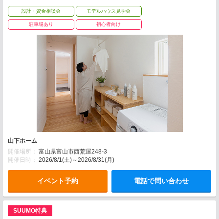
設計・資金相談会
モデルハウス見学会
駐車場あり
初心者向け
山下ホーム
開催場所：
富山県富山市西荒屋248-3
開催日時：
2026/8/1(土)～2026/8/31(月)
イベント予約
電話で問い合わせ
SUUMO特典