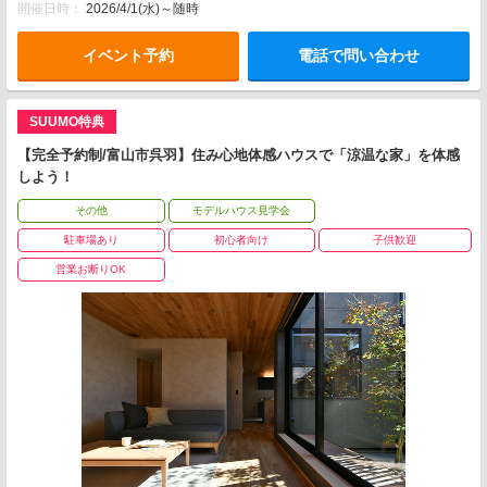
開催日時：
2026/4/1(水)～随時
イベント予約
電話で問い合わせ
SUUMO特典
【完全予約制/富山市呉羽】住み心地体感ハウスで「涼温な家」を体感
しよう！
その他
モデルハウス見学会
駐車場あり
初心者向け
子供歓迎
営業お断りOK