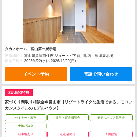
タカノホーム 富山第一展示場
開催場所：
富山県魚津市住吉 ジュートピア新川地内 魚津展示場
開催日時：
2026/4/22(水)～2026/12/20(日)
イベント予約
電話で問い合わせ
SUUMO特典
家づくり間取り相談会＠富山市【リゾートライクな生活できる、モロッ
カンスタイルのモデルハウス】
セミナー・教室
設計・資金相談会
モデルハウス見学会
土地相談会
駐車場あり
初心者向け
子供歓迎