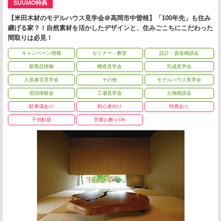
SUUMO特典
【米田木材のモデルハウス見学会＠高岡市中曽根】「100年先」も住み
継げる家？！自然素材を活かしたデザインと、住みごこちにこだわった
間取りは必見！
キャンペーン情報
セミナー・教室
設計・資金相談会
新商品情報
構造見学会
完成見学会
入居者宅見学会
その他
モデルハウス見学会
宿泊体験会
工場見学会
土地相談会
駐車場あり
初心者向け
特典あり
子供歓迎
営業お断りOK