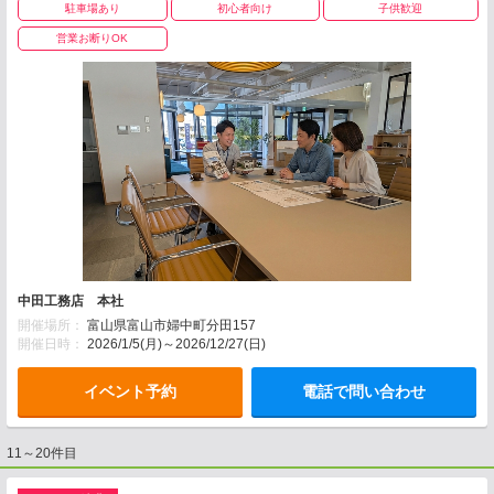
駐車場あり
初心者向け
子供歓迎
営業お断りOK
中田工務店 本社
開催場所：
富山県富山市婦中町分田157
開催日時：
2026/1/5(月)～2026/12/27(日)
イベント予約
電話で問い合わせ
11～20件目