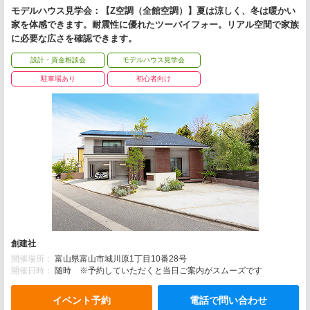
モデルハウス見学会：【Z空調（全館空調）】夏は涼しく、冬は暖かい
家を体感できます。耐震性に優れたツーバイフォー。リアル空間で家族
に必要な広さを確認できます。
設計・資金相談会
モデルハウス見学会
駐車場あり
初心者向け
創建社
開催場所：
富山県富山市城川原1丁目10番28号
開催日時：
随時 ※予約していただくと当日ご案内がスムーズです
イベント予約
電話で問い合わせ