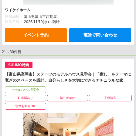
ワイケイホーム
開催場所：
富山県富山市西荒屋
開催日時：
2025/11/19(水)～随時
イベント予約
電話で問い合わせ
21～30件目
SUUMO特典
【富山県高岡市】ステーツのモデルハウス見学会｜「癒し」をテーマに
寛ぎのスペースを設計。自分らしさを大切にできるナチュラルな家
モデルハウス見学会
駐車場あり
初心者向け
子供歓迎
営業お断りOK