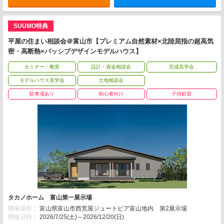
SUUMO特典
平屋の住まい相談会＠富山市【プレミアム自然素材×北陸屈指の超高気
密・高断熱×パッシブデザインモデルハウス】
セミナー・教室
設計・資金相談会
完成見学会
モデルハウス見学会
土地相談会
駐車場あり
初心者向け
子供歓迎
タカノホーム 富山第一展示場
開催場所：
富山県富山市西荒屋ジュートピア富山地内 第2展示場
開催日時：
2026/7/25(土)～2026/12/20(日)