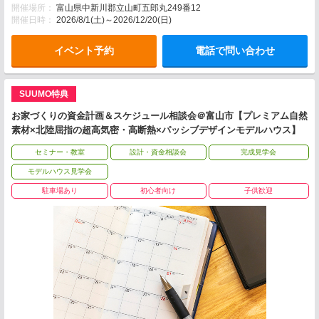
開催場所：
富山県中新川郡立山町五郎丸249番12
開催日時：
2026/8/1(土)～2026/12/20(日)
イベント予約
電話で問い合わせ
SUUMO特典
お家づくりの資金計画＆スケジュール相談会＠富山市【プレミアム自然
素材×北陸屈指の超高気密・高断熱×パッシブデザインモデルハウス】
セミナー・教室
設計・資金相談会
完成見学会
モデルハウス見学会
駐車場あり
初心者向け
子供歓迎