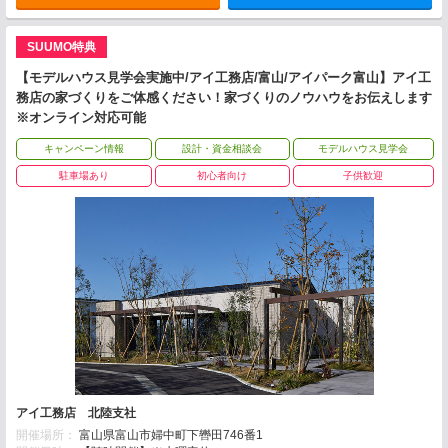
SUUMO特典
【モデルハウス見学会実施中/アイ工務店/富山/アイパーク富山】アイ工
務店の家づくりをご体感ください！家づくりのノウハウをお伝えします
※オンライン対応可能
キャンペーン情報
設計・資金相談会
モデルハウス見学会
駐車場あり
初心者向け
子供歓迎
アイ工務店 北陸支社
開催場所：
富山県富山市婦中町下轡田746番1