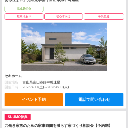
完成見学会
駐車場あり
初心者向け
子供歓迎
セキホーム
開催場所：
富山県富山市婦中町速星
開催日時：
2026/7/11(土)～2026/8/11(火)
イベント予約
電話で問い合わせ
SUUMO特典
共働き家族のための家事時間を減らす家づくり相談会【予約制】