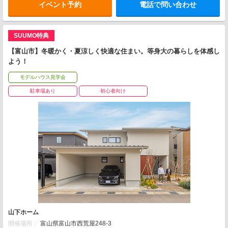
イベント予約
電話で問い合わせ
SUUMO特典
【富山市】冬暖かく・夏涼しく快適な住まい。等身大の暮らしを体感し
よう！
モデルハウス見学会
駐車場あり
初心者向け
山下ホーム
開催場所：
富山県富山市西荒屋248-3