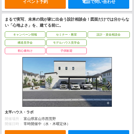
イベント予約
電話で問い合わせ
まるで実写、未来の我が家に出会う設計相談会！図面だけでは分からな
い「心地よさ」を、建てる前に。
キャンペーン情報
セミナー・教室
設計・資金相談会
構造見学会
モデルハウス見学会
初心者向け
子供歓迎
太平ハウス・ラボ
開催場所：
富山県富山市西荒野
開催日時：
常時開催中（水・木曜定休）