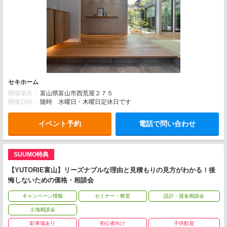
セキホーム
開催場所：
富山県富山市西荒屋２７５
開催日時：
随時 水曜日・木曜日定休日です
イベント予約
電話で問い合わせ
SUUMO特典
【YUTORIE富山】リーズナブルな理由と見積もりの見方がわかる！後
悔しないための価格・相談会
キャンペーン情報
セミナー・教室
設計・資金相談会
土地相談会
駐車場あり
初心者向け
子供歓迎