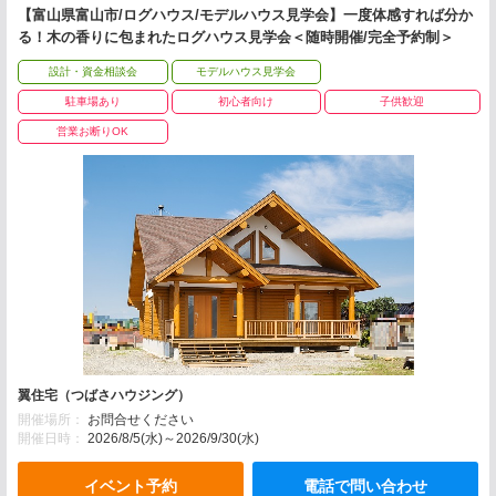
【富山県富山市/ログハウス/モデルハウス見学会】一度体感すれば分か
る！木の香りに包まれたログハウス見学会＜随時開催/完全予約制＞
設計・資金相談会
モデルハウス見学会
駐車場あり
初心者向け
子供歓迎
営業お断りOK
翼住宅（つばさハウジング）
開催場所：
お問合せください
開催日時：
2026/8/5(水)～2026/9/30(水)
イベント予約
電話で問い合わせ