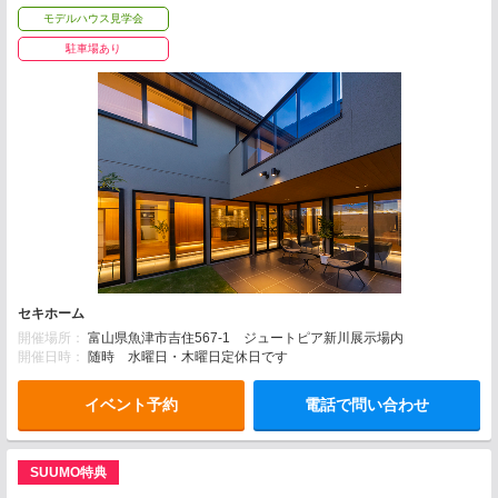
モデルハウス見学会
駐車場あり
セキホーム
開催場所：
富山県魚津市吉住567-1 ジュートピア新川展示場内
開催日時：
随時 水曜日・木曜日定休日です
イベント予約
電話で問い合わせ
SUUMO特典