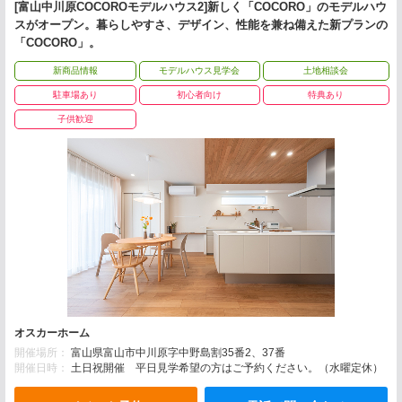
[富山中川原COCOROモデルハウス2]新しく「COCORO」のモデルハウ
スがオープン。暮らしやすさ、デザイン、性能を兼ね備えた新プランの
「COCORO」。
新商品情報
モデルハウス見学会
土地相談会
駐車場あり
初心者向け
特典あり
子供歓迎
オスカーホーム
開催場所：
富山県富山市中川原字中野島割35番2、37番
開催日時：
土日祝開催 平日見学希望の方はご予約ください。（水曜定休）