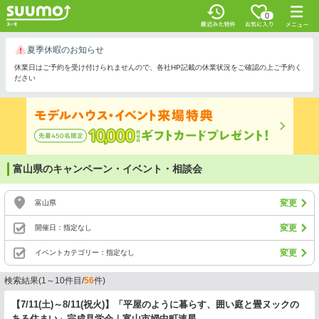
0
夏季休暇のお知らせ
休業日はご予約を受け付けられませんので、各社HP記載の休業状況をご確認の上ご予約く
ださい
富山県のキャンペーン・イベント・相談会
変更
富山県
変更
開催日：指定なし
変更
イベントカテゴリー：指定なし
検索結果(1～10件目/
56
件)
【7/11(土)～8/11(祝火)】「平屋のように暮らす、囲い庭と畳ヌックの
ある住まい」完成見学会｜富山市婦中町速星