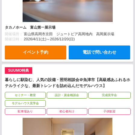
タカノホーム 富山第一展示場
開催場所：
富山県高岡市京田 ジュートピア高岡地内 高岡展示場
開催日時：
2026/4/11(土)～2026/12/20(日)
イベント予約
電話で問い合わせ
SUUMO特典
暮らしに馴染む、人気の設備・照明相談会＠魚津市【高級感あふれるホ
テルライクな、最新トレンドを詰め込んだモデルハウス】
セミナー・教室
設計・資金相談会
完成見学会
モデルハウス見学会
駐車場あり
初心者向け
子供歓迎