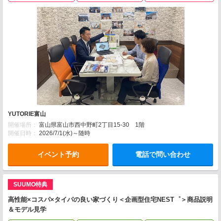
YUTORIE富山
開催場所：
富山県富山市西中野町2丁目15-30 1階
開催日時：
2026/7/1(水)～随時
イベント予約
電話で問い合わせ
SUUMO特典
高性能×コスパ×タイパの良い家づくり＜企画型住宅NEST゜＞商品説明
＆モデル見学