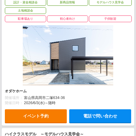
設計・資金相談会
新商品情報
モデルハウス見学会
土地相談会
駐車場あり
初心者向け
子供歓迎
オダケホーム
開催場所：
富山県高岡市二塚634-36
開催日時：
2026/6/3(水)～随時
イベント予約
電話で問い合わせ
ハイクラスモデル ～モデルハウス見学会～