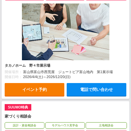
タカノホーム 野々市展示場
開催場所：
富山県富山市西荒屋 ジュートピア富山地内 第1展示場
開催日時：
2026/4/4(土)～2026/12/20(日)
イベント予約
電話で問い合わせ
SUUMO特典
家づくり相談会
設計・資金相談会
モデルハウス見学会
土地相談会