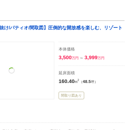
/吹き抜け/パティオ/間取図】圧倒的な開放感を楽しむ、リゾート
本体価格
3,500
3,999
～
万円
万円
延床面積
160.40
2
48.5
m
（
坪）
間取り図あり