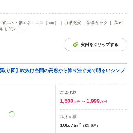
 省エネ・創エネ・エコ（eco） | 収納充実 | 家事がラク | 高耐
ルモダン | …
実例をクリップする
/書斎/間取り図】吹抜け空間の高窓から降り注ぐ光で明るいシンプ
本体価格
1,500
1,999
～
万円
万円
延床面積
105.75
2
31.9
m
（
坪）