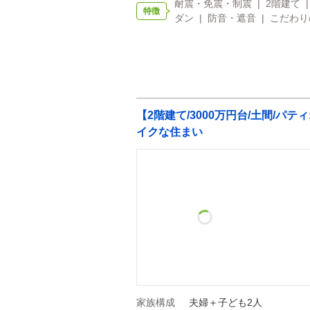
耐震・免震・制震 | 2階建て |
特徴
ダン | 防音・遮音 | こだわ
【2階建て/3000万円台/土間/パ
イクな住まい
家族構成
夫婦＋子ども2人