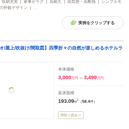
 収納充実 | 家事がラク | 高耐久 | 高気密・高断熱 | シンプルモ
りの外観デザイン | …
実例をクリップする
ティオ/屋上/吹抜け/間取図】四季折々の自然が楽しめるホテルラ
本体価格
3,000
3,499
～
万円
万円
延床面積
193.09
2
58.4
m
（
坪）
間取り図あり