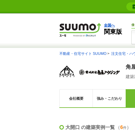
全国へ
借
関東版
不動産・住宅サイト SUUMO
注文住宅・ハ
角
建築
会社概要
強み・こだわり
大開口 の建築実例一覧
（
6
）
件