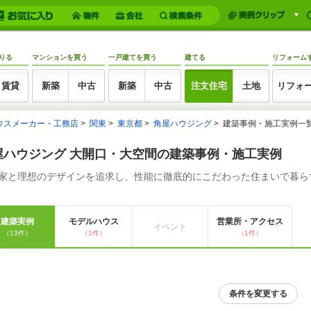
りる
マンションを買う
一戸建てを買う
建てる
リフォーム
賃貸
新築
中古
新築
中古
注文住宅
土地
リフォ
ウスメーカー・工務店
関東
東京都
角屋ハウジング
建築事例・施工実例一覧
屋ハウジング 大開口・大空間の建築事例・施工実例
家と理想のデザインを追求し、性能に徹底的にこだわった住まいで暮ら
建築実例
モデルハウス
営業所・アクセス
イベント
（13件）
（1件）
（1件）
条件を変更する