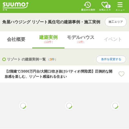
0
角屋ハウジング リゾート風住宅の建築事例・施工実例
施工エリア
建築実例
モデルハウス
会社概要
イベント
（13件）
（1件）
リゾート の建築実例一覧
（
3
件）
条件を変更する
【2階建て/3000万円台/大開口/吹き抜け/パティオ/間取図】圧倒的な開
放感を楽しむ、リゾート感溢れる住まい