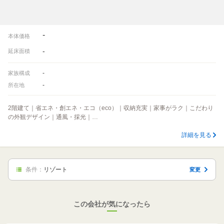
-
本体価格
-
延床面積
-
家族構成
-
所在地
2階建て｜省エネ・創エネ・エコ（eco）｜収納充実｜家事がラク｜こだわり
の外観デザイン｜通風・採光｜…
詳細を見る
条件：
リゾート
変更
この会社が気になったら