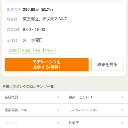
210.69
2
延床面積
(
63.7
)
m
坪
東京都立川市栄町2-60-7
所在地
9:00～18:00
営業時間
火・水曜日
定休日
建築家
高性能
快適
等身大
モデルハウスを
詳細を見る
見学する(無料)
角屋ハウジングのコンテンツ一覧
会社概要
強み・こだわり
建築実例
モデルハウス
(13件)
(1件)
イベント
営業所