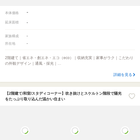
-
本体価格
-
延床面積
-
家族構成
-
所在地
2階建て｜省エネ・創エネ・エコ（eco）｜収納充実｜家事がラク｜こだわり
の外観デザイン｜通風・採光｜…
詳細を見る
【2階建て/和室/スタディコーナー】吹き抜けとスケルトン階段で陽光
をたっぷり取り込んだ温かい住まい