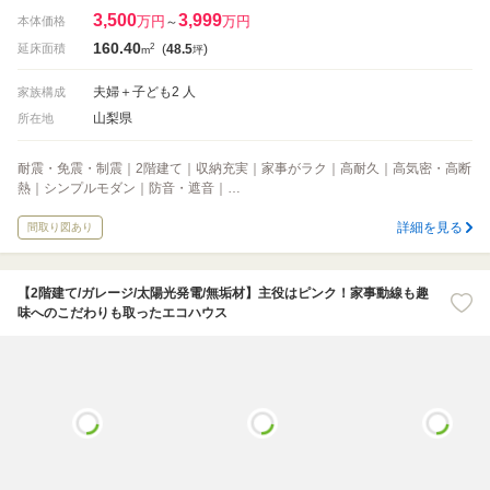
3,500
3,999
万円
万円
本体価格
～
160.40
2
延床面積
(
48.5
)
m
坪
夫婦＋子ども2 人
家族構成
山梨県
所在地
耐震・免震・制震｜2階建て｜収納充実｜家事がラク｜高耐久｜高気密・高断
熱｜シンプルモダン｜防音・遮音｜…
詳細を見る
間取り図あり
【2階建て/ガレージ/太陽光発電/無垢材】主役はピンク！家事動線も趣
味へのこだわりも取ったエコハウス