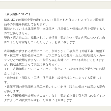
【表示価格について】
SUUMOでは掲載企業の責任において提供された住まいおよび住まい関連商
品等の情報を掲載しております。
掲載されている本体価格帯・本体価格・坪単価など情報の内容を保証するも
のではありません。
契約・購入前には、掲載されている情報・契約主体・契約内容についてご自
身で十分な確認をしていただくよう、お願い致します。
表示価格に含まれる費用について、別途かかる工事費用（外構工事・地盤工
事・杭工事・屋外給排水工事・ガス工事などの費用）および照明器具・カー
テンなどの費用を含まない一般的な表記方針にSUUMOは準拠しております
が、掲載企業によって表記は異なります。
また、表示価格について以下の点にご留意の上、詳細は掲載企業各社にお問
合せ下さい。
・敷地条件・間取り・工法・使用建材・設備仕様などによっても変動しま
す。
・建築実例の表示価格は施工当時のものであり、現在の価格とは異なる場合
があります。
・全て消費税相当金額を含みます。なお、契約成立日や引き渡しのタイミン
グによって消費税率が変わった場合には変動します。