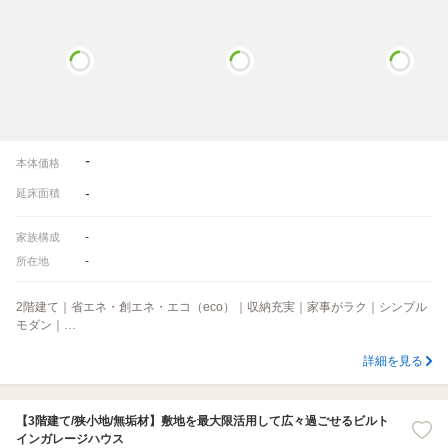
-
本体価格
-
延床面積
-
家族構成
-
所在地
2階建て｜省エネ・創エネ・エコ（eco）｜収納充実｜家事がラク｜シンプル
モダン｜…
詳細を見る
【3階建て/狭小地/無垢材】敷地を最大限活用して広々過ごせるビルト
インガレージハウス