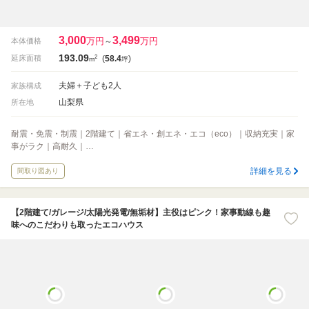
3,000
3,499
万円
万円
本体価格
～
193.09
2
延床面積
(
58.4
)
m
坪
夫婦＋子ども2人
家族構成
山梨県
所在地
耐震・免震・制震｜2階建て｜省エネ・創エネ・エコ（eco）｜収納充実｜家
事がラク｜高耐久｜…
詳細を見る
間取り図あり
【2階建て/ガレージ/太陽光発電/無垢材】主役はピンク！家事動線も趣
味へのこだわりも取ったエコハウス