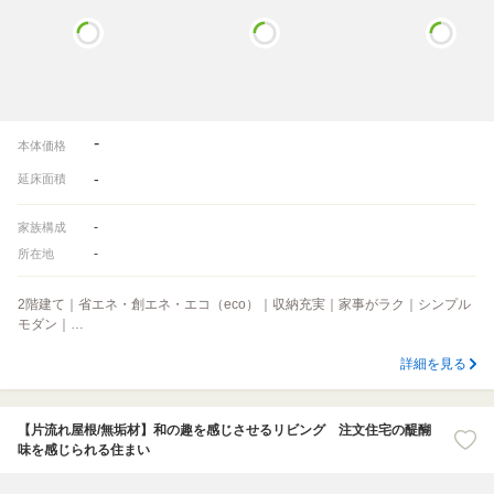
-
本体価格
-
延床面積
-
家族構成
-
所在地
2階建て｜省エネ・創エネ・エコ（eco）｜収納充実｜家事がラク｜シンプル
モダン｜…
詳細を見る
【片流れ屋根/無垢材】和の趣を感じさせるリビング 注文住宅の醍醐
味を感じられる住まい