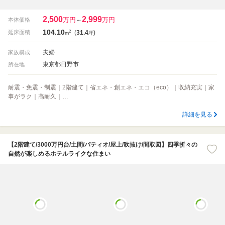
2,500
2,999
万円
万円
本体価格
～
104.10
2
延床面積
(
31.4
)
m
坪
夫婦
家族構成
東京都日野市
所在地
耐震・免震・制震｜2階建て｜省エネ・創エネ・エコ（eco）｜収納充実｜家
事がラク｜高耐久｜…
詳細を見る
【2階建て/3000万円台/土間/パティオ/屋上/吹抜け/間取図】四季折々の
自然が楽しめるホテルライクな住まい