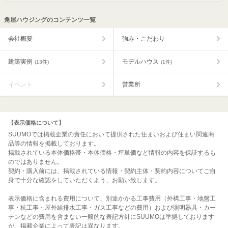
角屋ハウジングのコンテンツ一覧
会社概要
強み・こだわり
建築実例
モデルハウス
(13件)
(1件)
イベント
営業所
【表示価格について】
SUUMOでは掲載企業の責任において提供された住まいおよび住まい関連商
品等の情報を掲載しております。
掲載されている本体価格帯・本体価格・坪単価など情報の内容を保証するも
のではありません。
契約・購入前には、掲載されている情報・契約主体・契約内容についてご自
身で十分な確認をしていただくよう、お願い致します。
表示価格に含まれる費用について、別途かかる工事費用（外構工事・地盤工
事・杭工事・屋外給排水工事・ガス工事などの費用）および照明器具・カー
テンなどの費用を含まない一般的な表記方針にSUUMOは準拠しております
が、掲載企業によって表記は異なります。