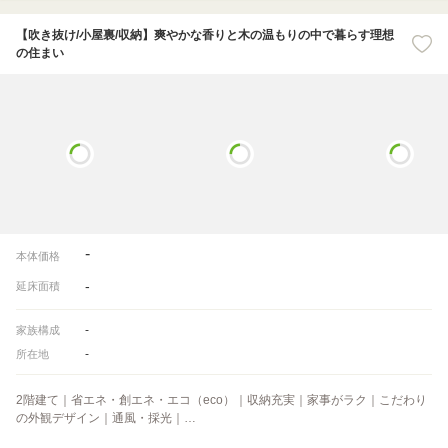
【吹き抜け/小屋裏/収納】爽やかな香りと木の温もりの中で暮らす理想
の住まい
-
本体価格
-
延床面積
-
家族構成
-
所在地
2階建て｜省エネ・創エネ・エコ（eco）｜収納充実｜家事がラク｜こだわり
の外観デザイン｜通風・採光｜…