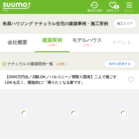
0
角屋ハウジング ナチュラル住宅の建築事例・施工実例
施工エリア
建築実例
モデルハウス
会社概要
イベント
（13件）
（1件）
ナチュラル の建築実例一覧
（
10
件）
条件を変更する
【2000万円台／2階LDK／バルコニー／間取り図有】二人で過ごす
LDKを広く、開放的に!「帰りたくなる家です」