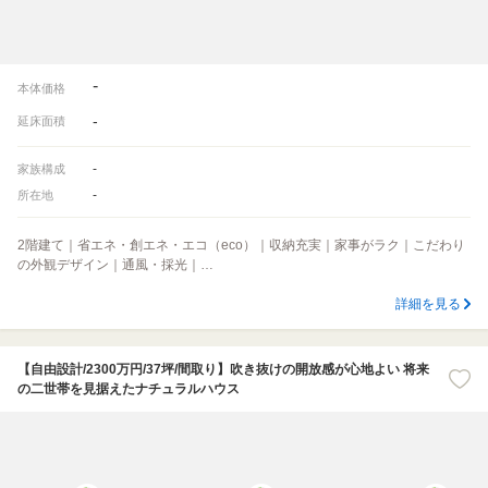
-
本体価格
-
延床面積
-
家族構成
-
所在地
2階建て｜省エネ・創エネ・エコ（eco）｜収納充実｜家事がラク｜こだわり
の外観デザイン｜通風・採光｜…
詳細を見る
【自由設計/2300万円/37坪/間取り】吹き抜けの開放感が心地よい 将来
の二世帯を見据えたナチュラルハウス