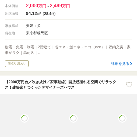
2,000
2,499
万円
万円
本体価格
～
94.12
2
延床面積
(
28.4
)
m
坪
夫婦＋犬
家族構成
東京都練馬区
所在地
耐震・免震・制震｜2階建て｜省エネ・創エネ・エコ（eco）｜収納充実｜家
事がラク｜高耐久｜…
詳細を見る
間取り図あり
【2000万円台／吹き抜け／家事動線】開放感溢れる空間でリラック
ス！建築家とつくったデザイナーズハウス