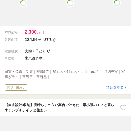
2,300
万円
本体価格
124.86
2
延床面積
(
37.7
)
m
坪
夫婦＋子ども3人
家族構成
東京都多摩市
所在地
耐震・免震・制震｜2階建て｜省エネ・創エネ・エコ（eco）｜収納充実｜家
事がラク｜高気密・高断熱｜…
詳細を見る
間取り図あり
【自由設計/収納】見晴らしの良い高台で叶えた、最小限のモノと暮ら
すシンプルライフと住まい