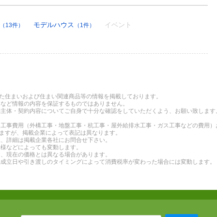
モデルハウス
イベント
（13件）
（1件）
れた住まいおよび住まい関連商品等の情報を掲載しております。
価など情報の内容を保証するものではありません。
約主体・契約内容についてご自身で十分な確認をしていただくよう、お願い致します
る工事費用（外構工事・地盤工事・杭工事・屋外給排水工事・ガス工事などの費用）
りますが、掲載企業によって表記は異なります。
上、詳細は掲載企業各社にお問合せ下さい。
仕様などによっても変動します。
り、現在の価格とは異なる場合があります。
約成立日や引き渡しのタイミングによって消費税率が変わった場合には変動します。