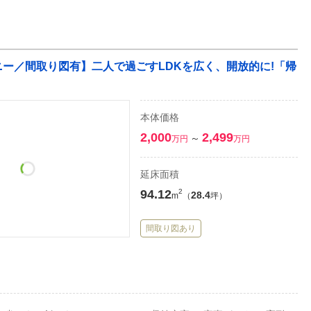
コニー／間取り図有】二人で過ごすLDKを広く、開放的に!「帰
本体価格
2,000
2,499
～
万円
万円
延床面積
94.12
2
28.4
m
（
坪）
間取り図あり