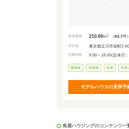
210.69
2
延床面積
m
（
63.7
坪
所在地
東京都立川市栄町2-60
営業時間
9:00～18:00(定休
建築家
高性能
快適
等身
モデルハウスの見学予約
角屋ハウジングのコンテンツ一