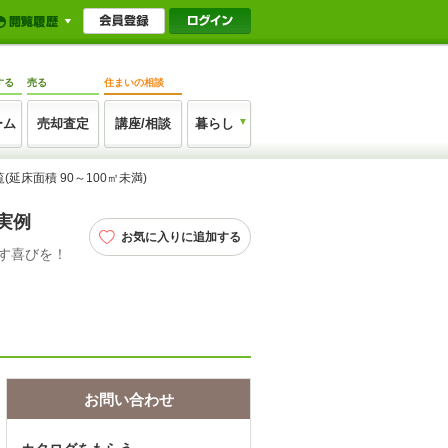
する
売る
住まいの相談
ーム
売却査定
講座/相談
暮らし
延床面積 90～100㎡未満)
実例
お気に入りに追加する
す喜びを！
お問い合わせ