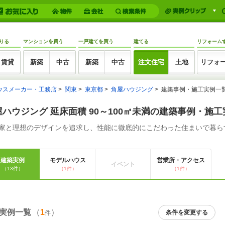
りる
マンションを買う
一戸建てを買う
建てる
リフォーム
賃貸
新築
中古
新築
中古
注文住宅
土地
リフォ
ウスメーカー・工務店
関東
東京都
角屋ハウジング
建築事例・施工実例一覧(
屋ハウジング 延床面積 90～100㎡未満の建築事例・施工
家と理想のデザインを追求し、性能に徹底的にこだわった住まいで暮ら
建築実例
モデルハウス
営業所・アクセス
イベント
（13件）
（1件）
（1件）
築実例一覧
（
1
）
条件を変更する
件