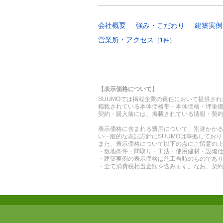
会社概要
強み・こだわり
建築実例
営業所・アクセス
（1件）
【表示価格について】
SUUMOでは掲載企業の責任において提供さ
掲載されている本体価格帯・本体価格・坪単
契約・購入前には、掲載されている情報・契
表示価格に含まれる費用について、別途かか
い一般的な表記方針にSUUMOは準拠してお
また、表示価格について以下の点にご留意の
・敷地条件・間取り・工法・使用建材・設備
・建築実例の表示価格は施工当時のものであ
・全て消費税相当金額を含みます。なお、契