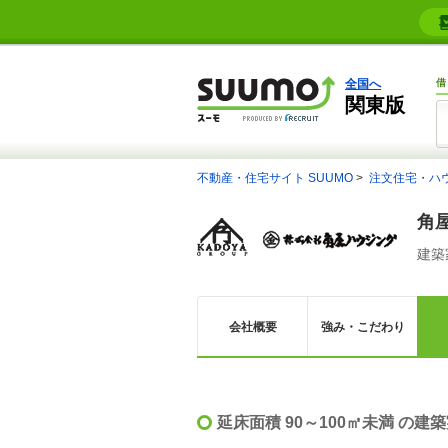
全国へ
借
関東版
不動産・住宅サイト SUUMO
注文住宅・ハ
角
建築
会社概要
強み・こだわり
延床面積 90～100㎡未満 の建