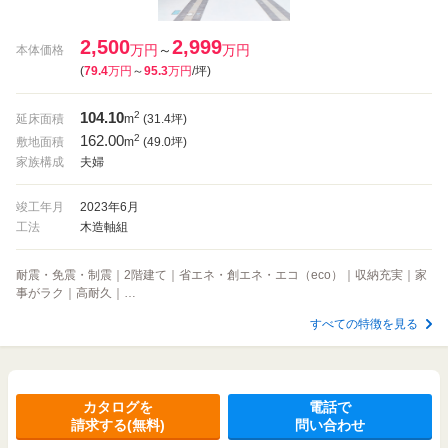
2,500
2,999
万円
～
万円
本体価格
(
79.4
万円
～
95.3
万円
/坪
)
104.10
2
延床面積
m
(31.4坪)
162.00
2
敷地面積
m
(49.0坪)
家族構成
夫婦
竣工年月
2023年6月
工法
木造軸組
耐震・免震・制震｜2階建て｜省エネ・創エネ・エコ（eco）｜収納充実｜家
事がラク｜高耐久｜…
すべての特徴を見る
カタログを
電話で
請求する(無料)
問い合わせ