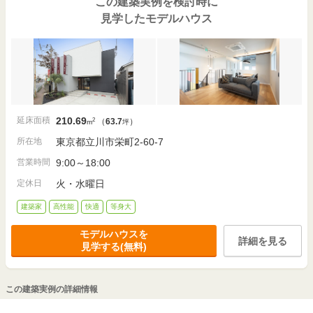
この建築実例を検討時に
見学したモデルハウス
延床面積
210.69
2
（
63.7
）
m
坪
所在地
東京都立川市栄町2-60-7
営業時間
9:00～18:00
定休日
火・水曜日
建築家
高性能
快適
等身大
モデルハウスを
詳細を見る
見学する(無料)
この建築実例の詳細情報