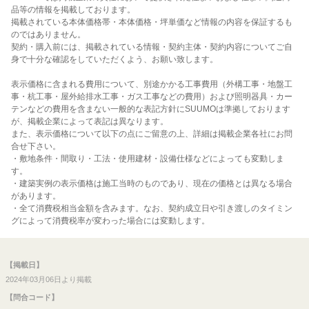
品等の情報を掲載しております。
掲載されている本体価格帯・本体価格・坪単価など情報の内容を保証するも
のではありません。
契約・購入前には、掲載されている情報・契約主体・契約内容についてご自
身で十分な確認をしていただくよう、お願い致します。
表示価格に含まれる費用について、別途かかる工事費用（外構工事・地盤工
事・杭工事・屋外給排水工事・ガス工事などの費用）および照明器具・カー
テンなどの費用を含まない一般的な表記方針にSUUMOは準拠しております
が、掲載企業によって表記は異なります。
また、表示価格について以下の点にご留意の上、詳細は掲載企業各社にお問
合せ下さい。
・敷地条件・間取り・工法・使用建材・設備仕様などによっても変動しま
す。
・建築実例の表示価格は施工当時のものであり、現在の価格とは異なる場合
があります。
・全て消費税相当金額を含みます。なお、契約成立日や引き渡しのタイミン
グによって消費税率が変わった場合には変動します。
【掲載日】
2024年03月06日より掲載
【問合コード】