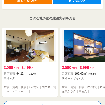
請求する(無料)
問い合わせ
この会社の他の建築実例を見る
2,000
2,499
3,500
3,999
万円
～
万円
万円
～
万円
2
2
延床面積
94.12m
延床面積
160.40m
(
28.4
坪)
(
48.5
坪)
夫婦＋犬
夫婦＋子ども2 人
耐震・免震・制震｜2階建て｜省エネ・創
耐震・免震・制震｜2階建て｜収
エネ・エコ（eco）｜…
家事がラク｜高耐久｜…