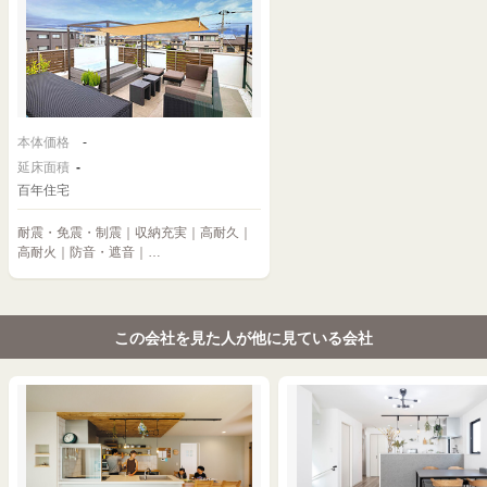
本体価格
-
延床面積
-
百年住宅
耐震・免震・制震｜収納充実｜高耐久｜
高耐火｜防音・遮音｜…
この会社を見た人が他に見ている会社