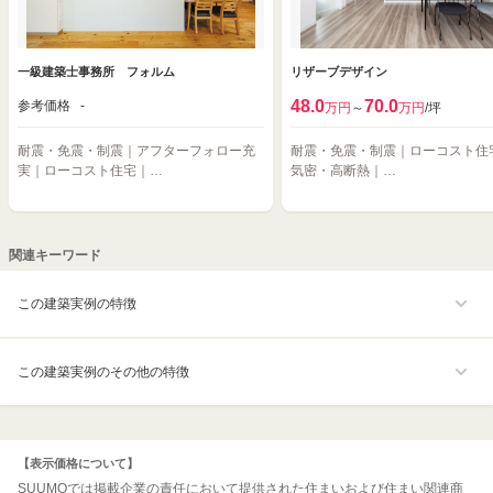
一級建築士事務所 フォルム
リザーブデザイン
48.0
70.0
参考価格
-
万円
～
万円
/坪
耐震・免震・制震｜アフターフォロー充
耐震・免震・制震｜ローコスト住
実｜ローコスト住宅｜…
気密・高断熱｜…
関連キーワード
この建築実例の特徴
この建築実例のその他の特徴
【表示価格について】
SUUMOでは掲載企業の責任において提供された住まいおよび住まい関連商