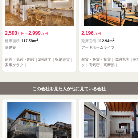
2,500
2,999
2,196
万円
～
万円
万円
2
2
延床面積
117.58m
延床面積
112.94m
華建築
アーキホームライフ
耐震・免震・制震｜2階建て｜収納充実｜
耐震・免震・制震｜収納充実｜家
家事がラク｜…
ク｜高気密・高断熱｜…
この会社を見た人が他に見ている会社