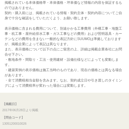
掲載されている本体価格帯・本体価格・坪単価など情報の内容を保証するも
のではありません。
契約・購入前には、掲載されている情報・契約主体・契約内容についてご自
身で十分な確認をしていただくよう、お願い致します。
表示価格に含まれる費用について、別途かかる工事費用（外構工事・地盤工
事・杭工事・屋外給排水工事・ガス工事などの費用）および照明器具・カー
テンなどの費用を含まない一般的な表記方針にSUUMOは準拠しております
が、掲載企業によって表記は異なります。
また、表示価格について以下の点にご留意の上、詳細は掲載企業各社にお問
合せ下さい。
・敷地条件・間取り・工法・使用建材・設備仕様などによっても変動しま
す。
・建築実例の表示価格は施工当時のものであり、現在の価格とは異なる場合
があります。
・全て消費税相当金額を含みます。なお、契約成立日や引き渡しのタイミン
グによって消費税率が変わった場合には変動します。
【掲載日】
2017年06月28日より掲載
【問合コード】
13051200010026