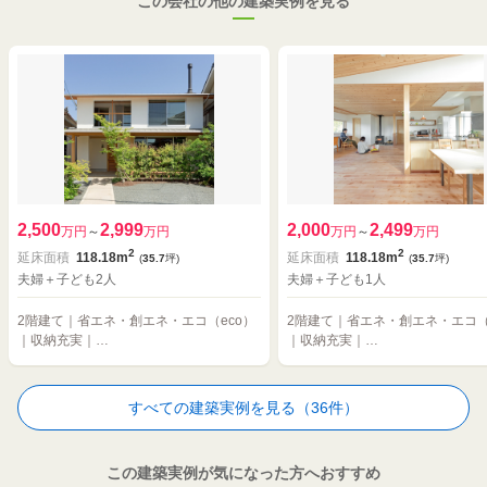
この会社の他の建築実例を見る
2,500
2,999
2,000
2,499
万円
～
万円
万円
～
万円
2
2
延床面積
118.18m
延床面積
118.18m
(
35.7
坪)
(
35.7
坪)
夫婦＋子ども2人
夫婦＋子ども1人
2階建て｜省エネ・創エネ・エコ（eco）
2階建て｜省エネ・創エネ・エコ（
｜収納充実｜…
｜収納充実｜…
すべての建築実例を見る（36件）
この建築実例が気になった方へおすすめ