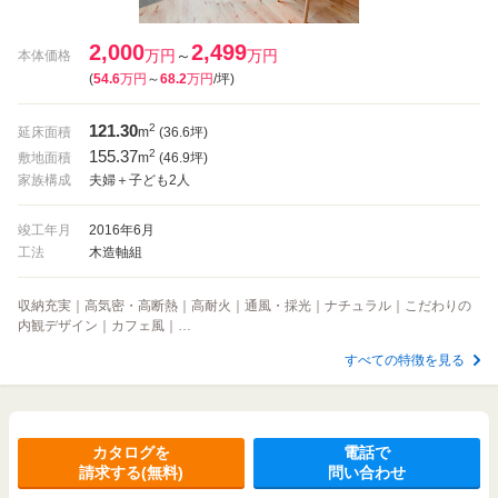
2,000
2,499
万円
～
万円
本体価格
(
54.6
万円
～
68.2
万円
/坪
)
121.30
2
延床面積
m
(36.6坪)
155.37
2
敷地面積
m
(46.9坪)
家族構成
夫婦＋子ども2人
竣工年月
2016年6月
工法
木造軸組
収納充実｜高気密・高断熱｜高耐火｜通風・採光｜ナチュラル｜こだわりの
内観デザイン｜カフェ風｜…
すべての特徴を見る
カタログを
電話で
請求する(無料)
問い合わせ