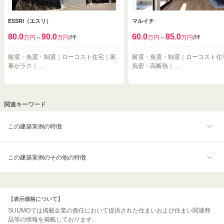
ESSRI（エスリ）
マルイチ
80.0
90.0
60.0
85.0
万円
～
万円
/坪
万円
～
万円
/坪
耐震・免震・制震｜ローコスト住宅｜家
耐震・免震・制震｜ローコスト住
事がラク｜…
気密・高断熱｜…
関連キーワード
この建築実例の特徴
この建築実例のその他の特徴
【表示価格について】
SUUMOでは掲載企業の責任において提供された住まいおよび住まい関連商
品等の情報を掲載しております。