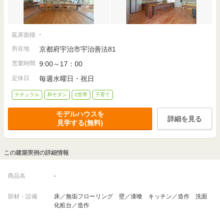
延床面積
-
所在地
京都府宇治市宇治善法81
営業時間
9:00～17：00
定休日
毎週水曜日・祝日
ナチュラル
和モダン
2世帯
子育て
モデルハウスを
詳細を見る
見学する(無料)
この建築実例の詳細情報
商品名
-
部材・設備
床／無垢フローリング 壁／漆喰 キッチン／造作 洗面
化粧台／造作