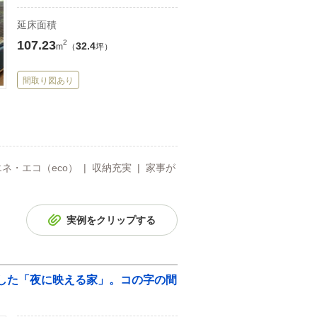
延床面積
107.23
2
32.4
m
（
坪）
間取り図あり
ネ・エコ（eco） | 収納充実 | 家事が
…
実例をクリップする
かした「夜に映える家」。コの字の間