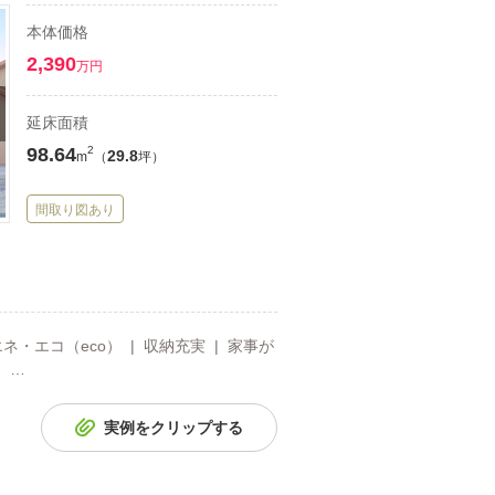
本体価格
2,390
万円
延床面積
98.64
2
29.8
m
（
坪）
間取り図あり
ネ・エコ（eco） | 収納充実 | 家事が
 …
実例をクリップする