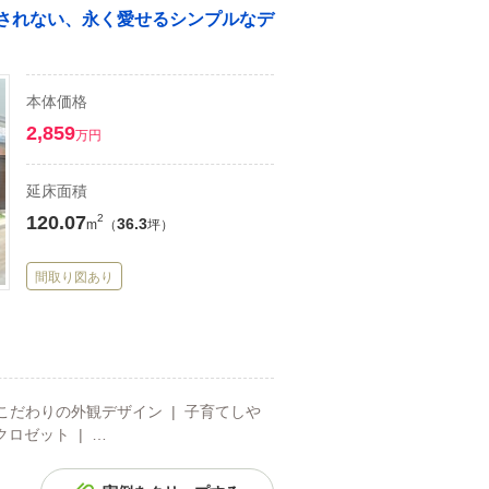
右されない、永く愛せるシンプルなデ
本体価格
2,859
万円
延床面積
120.07
2
36.3
m
（
坪）
間取り図あり
| こだわりの外観デザイン | 子育てしや
クロゼット | …