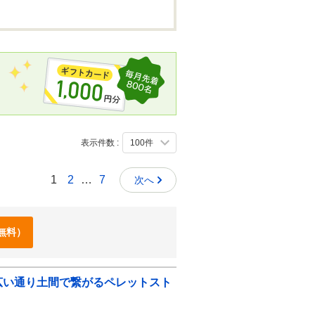
表示件数 :
1
2
…
7
次へ
無料）
が広い通り土間で繋がるペレットスト