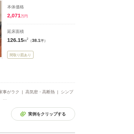
本体価格
2,071
万円
延床面積
126.15
2
38.1
m
（
坪）
間取り図あり
 家事がラク | 高気密・高断熱 | シンプ
 …
実例をクリップする