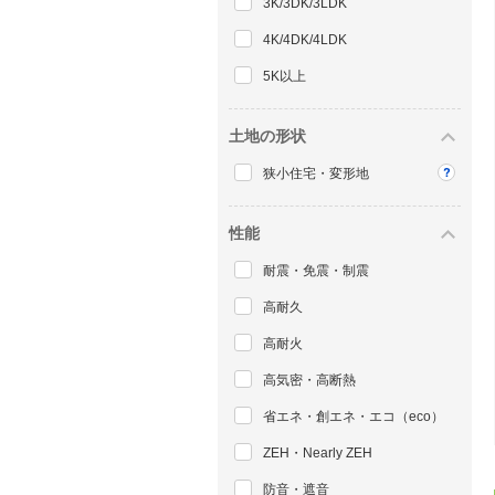
3K/3DK/3LDK
4K/4DK/4LDK
5K以上
土地の形状
狭小住宅・変形地
性能
耐震・免震・制震
高耐久
高耐火
高気密・高断熱
省エネ・創エネ・エコ（eco）
ZEH・Nearly ZEH
防音・遮音