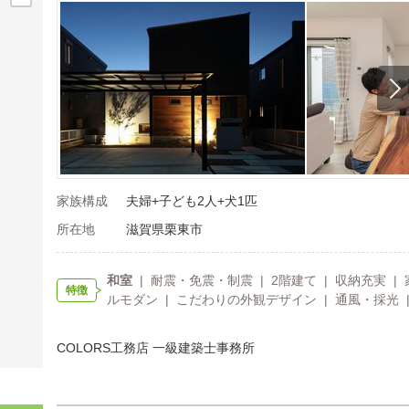
家族構成
夫婦+子ども2人+犬1匹
所在地
滋賀県栗東市
和室
| 耐震・免震・制震 | 2階建て | 収納充実 |
特徴
ルモダン | こだわりの外観デザイン | 通風・採光 |
COLORS工務店 一級建築士事務所