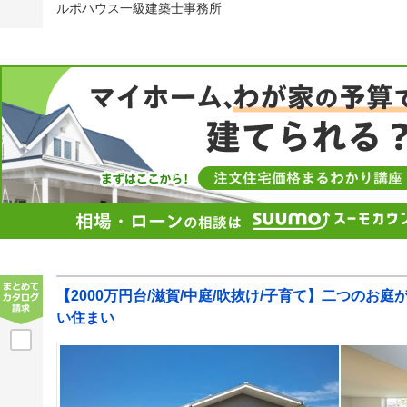
ルポハウス一級建築士事務所
【2000万円台/滋賀/中庭/吹抜け/子育て】二つのお
い住まい