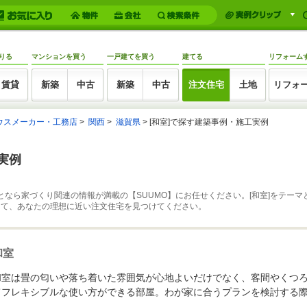
りる
マンションを買う
一戸建てを買う
建てる
リフォーム
賃貸
新築
中古
新築
中古
注文住宅
土地
リフォ
ウスメーカー・工務店
関西
滋賀県
[和室]で探す建築事例・施工実例
実例
となら家づくり関連の情報が満載の【SUUMO】にお任せください。[和室]をテー
して、あなたの理想に近い注文住宅を見つけてください。
和室
和室は畳の匂いや落ち着いた雰囲気が心地よいだけでなく、客間やくつ
てフレキシブルな使い方ができる部屋。わが家に合うプランを検討する
に。