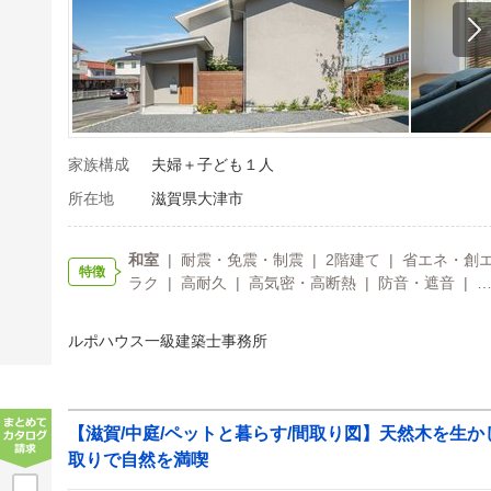
家族構成
夫婦＋子ども１人
所在地
滋賀県大津市
和室
| 耐震・免震・制震 | 2階建て | 省エネ・創エ
特徴
ラク | 高耐久 | 高気密・高断熱 | 防音・遮音 | 
ルポハウス一級建築士事務所
【滋賀/中庭/ペットと暮らす/間取り図】天然木を生
取りで自然を満喫