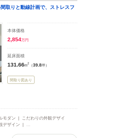
い間取りと動線計画で、ストレスフ
本体価格
2,854
万円
延床面積
131.66
2
39.8
m
（
坪）
間取り図あり
ンプルモダン | こだわりの外観デザイ
観デザイン | …