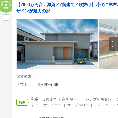
【2000万円台／滋賀／2階建て／吹抜け】時代に左
ザインが魅力の家
家族構成
-
所在地
滋賀県守山市
和室
| 2階建て | 家事がラク | シンプルモダン 
特徴
すい | ナチュラル | オープンLDK | ウォークイン