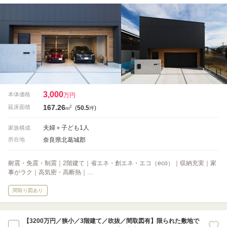
3,000
本体価格
万円
167.26
2
延床面積
(
50.5
)
m
坪
夫婦＋子ども1人
家族構成
奈良県北葛城郡
所在地
耐震・免震・制震｜2階建て｜省エネ・創エネ・エコ（eco）｜収納充実｜家
事がラク｜高気密・高断熱｜…
間取り図あり
【3200万円／狭小／3階建て／吹抜／間取図有】限られた敷地で