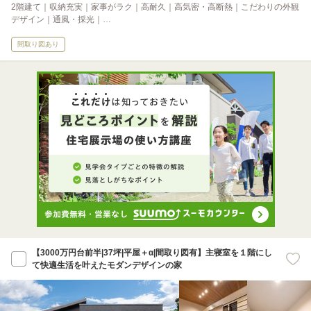
2階建て｜収納充実｜家事がラク｜高耐久｜高気密・高断熱｜こだわりの外観
デザイン｜通風・採光｜…
間取り図あり
【3000万円台前半|37坪|平屋＋α|間取り図有】主寝室を１階にし
て快適生活を叶えたモダンデザインの家