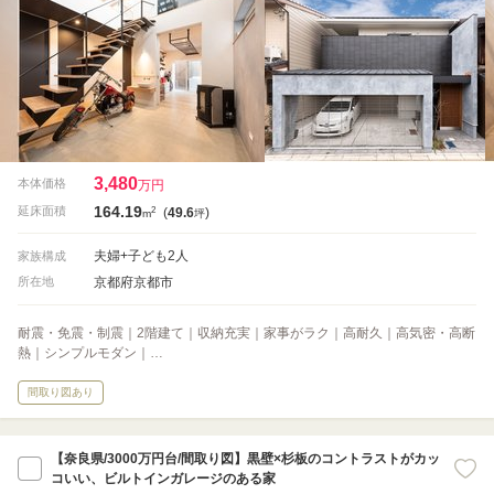
3,480
本体価格
万円
164.19
2
延床面積
(
49.6
)
m
坪
夫婦+子ども2人
家族構成
京都府京都市
所在地
耐震・免震・制震｜2階建て｜収納充実｜家事がラク｜高耐久｜高気密・高断
熱｜シンプルモダン｜…
間取り図あり
【奈良県/3000万円台/間取り図】黒壁×杉板のコントラストがカッ
コいい、ビルトインガレージのある家