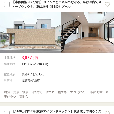
【本体価格3077万円】リビングと中庭がつながる。冬は屋内でス
トーブやサウナ、夏は屋外でBBQやプール
3,077
本体価格
万円
119.87
2
延床面積
(
36.2
)
m
坪
夫婦+子ども1人
家族構成
滋賀県守山市
所在地
耐震・免震・制震｜2階建て｜省エネ・創エネ・エコ（eco）｜収納充実｜家
事がラク｜高耐久｜…
【3100万円/33坪/東京/アイランドキッチン】吹き抜けで明るくの