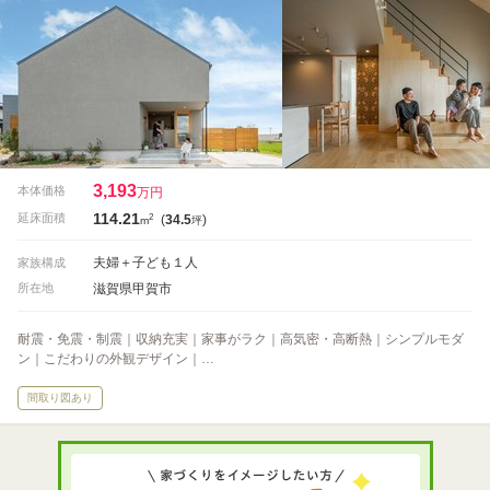
3,193
本体価格
万円
114.21
2
延床面積
(
34.5
)
m
坪
夫婦＋子ども１人
家族構成
滋賀県甲賀市
所在地
耐震・免震・制震｜収納充実｜家事がラク｜高気密・高断熱｜シンプルモダ
ン｜こだわりの外観デザイン｜…
間取り図あり