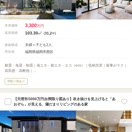
3,300
本体価格
万円
103.30
2
延床面積
(
31.2
)
m
坪
夫婦＋子ども2人
家族構成
福岡県福岡市西区
所在地
耐震・免震・制震｜省エネ・創エネ・エコ（eco）｜収納充実｜家事がラク｜
高気密・高断熱｜…
間取り図あり
【天理市/3000万円台/間取り図あり】吹き抜けを見上げると「あ
おぞら」が見える、陽だまりリビングのある家