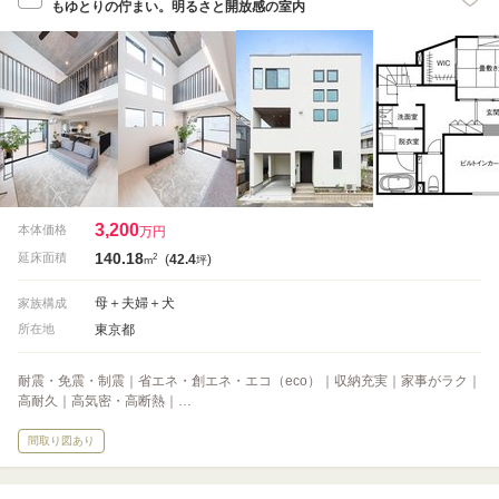
もゆとりの佇まい。明るさと開放感の室内
3,200
本体価格
万円
140.18
2
延床面積
(
42.4
)
m
坪
母＋夫婦＋犬
家族構成
東京都
所在地
耐震・免震・制震｜省エネ・創エネ・エコ（eco）｜収納充実｜家事がラク｜
高耐久｜高気密・高断熱｜…
間取り図あり