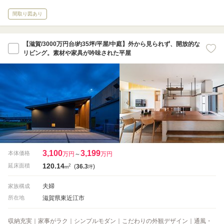
間取り図あり
【滋賀/3000万円台/約35坪/平屋/中庭】外から見られず、開放的な
リビング。素材や家具が吟味された平屋
3,100
3,199
本体価格
万円
～
万円
120.14
2
延床面積
(
36.3
)
m
坪
夫婦
家族構成
滋賀県東近江市
所在地
収納充実｜家事がラク｜シンプルモダン｜こだわりの外観デザイン｜通風・