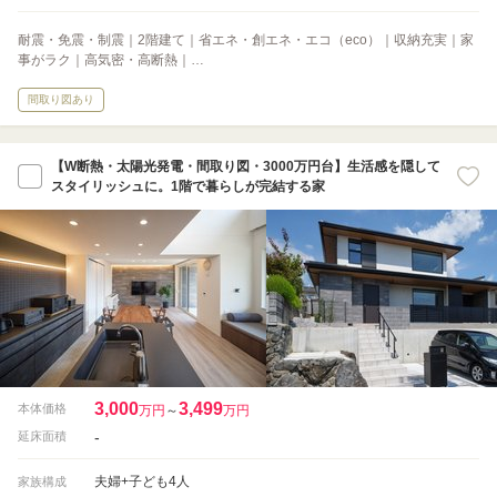
耐震・免震・制震｜2階建て｜省エネ・創エネ・エコ（eco）｜収納充実｜家
事がラク｜高気密・高断熱｜…
間取り図あり
【W断熱・太陽光発電・間取り図・3000万円台】生活感を隠して
スタイリッシュに。1階で暮らしが完結する家
3,000
3,499
本体価格
万円
～
万円
-
延床面積
夫婦+子ども4人
家族構成