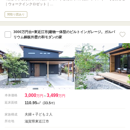
｜ウォークインクロゼット｜…
間取り図あり
3000万円台×東近江市|建物一体型のビルトインガレージ。ガルバ
リウム銅板外壁の和モダンの家
3,000
3,499
本体価格
万円
～
万円
110.95
2
延床面積
(
33.5
)
m
坪
夫婦＋子ども２人
家族構成
滋賀県東近江市
所在地