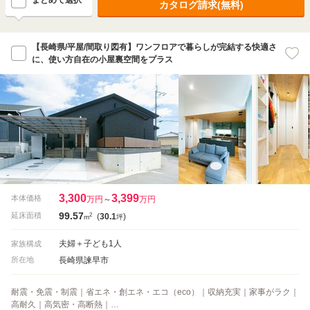
まとめて選択
カタログ請求(無料)
【長崎県/平屋/間取り図有】ワンフロアで暮らしが完結する快適さ
に、使い方自在の小屋裏空間をプラス
3,300
3,399
本体価格
万円
～
万円
99.57
2
延床面積
(
30.1
)
m
坪
夫婦＋子ども1人
家族構成
長崎県諫早市
所在地
耐震・免震・制震｜省エネ・創エネ・エコ（eco）｜収納充実｜家事がラク｜
高耐久｜高気密・高断熱｜…