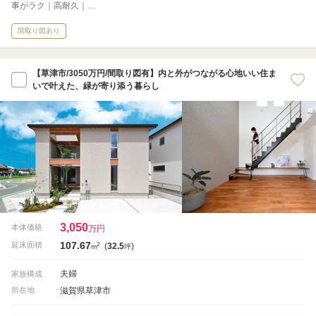
事がラク｜高耐久｜…
間取り図あり
【草津市/3050万円/間取り図有】内と外がつながる心地いい住ま
いで叶えた、緑が寄り添う暮らし
3,050
本体価格
万円
107.67
2
延床面積
(
32.5
)
m
坪
夫婦
家族構成
滋賀県草津市
所在地