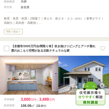
夫婦
家族構成
奈良県
所在地
耐震・免震・制震｜2階建て｜省エネ・創エネ・エコ（eco）｜家事がラク｜
高耐久｜高気密・高断熱｜…
間取り図あり
【京都市/3000万円台/間取り有】吹き抜けリビングとアーチ垂れ
壁のおこもり空間がある北欧ナチュラルな家
3,000
3,499
本体価格
万円
～
万円
106.06
2
延床面積
(
32.0
)
m
坪