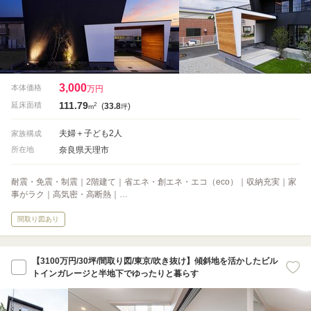
3,000
本体価格
万円
111.79
2
延床面積
(
33.8
)
m
坪
夫婦＋子ども2人
家族構成
奈良県天理市
所在地
耐震・免震・制震｜2階建て｜省エネ・創エネ・エコ（eco）｜収納充実｜家
事がラク｜高気密・高断熱｜…
間取り図あり
【3100万円/30坪/間取り図/東京/吹き抜け】傾斜地を活かしたビル
トインガレージと半地下でゆったりと暮らす