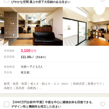
びやかな空間 屋上や床下大収納のある住まい
3,100
本体価格
万円
111.08
2
延床面積
(
33.6
)
m
坪
夫婦＋子ども3人
家族構成
東京都
所在地
耐震・免震・制震｜省エネ・創エネ・エコ（eco）｜収納充実｜家事がラク｜
高耐久｜高気密・高断熱｜…
【3000万円台前半/平屋】中庭を中心に建物全体を回遊できる、
デザイン性と機能性を両立した住まい