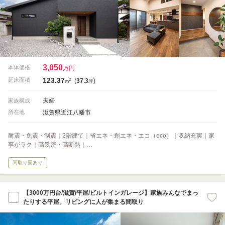
3,050
本体価格
万円
123.37
2
延床面積
(
37.3
)
m
坪
夫婦
家族構成
滋賀県近江八幡市
所在地
耐震・免震・制震｜2階建て｜省エネ・創エネ・エコ（eco）｜収納充実｜家
事がラク｜高気密・高断熱｜…
間取り図あり
【3000万円台/滋賀/平屋/ビルトインガレージ】家族みんなでまっ
たりする平屋。リビングに人が集まる間取り