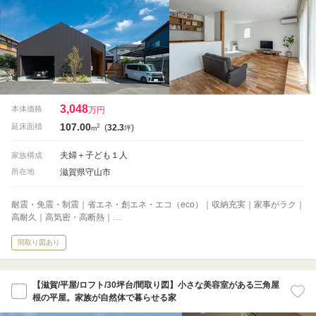
3,048
本体価格
万円
107.00
2
延床面積
(
32.3
)
m
坪
夫婦＋子ども１人
家族構成
滋賀県守山市
所在地
耐震・免震・制震｜省エネ・創エネ・エコ（eco）｜収納充実｜家事がラク｜
高耐久｜高気密・高断熱｜…
間取り図あり
【滋賀/平屋/ロフト/30坪台/間取り図】小さな美容室がある三角屋
根の平屋。家族が自然体で暮らせる家