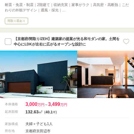
耐震・免震・制震｜2階建て｜収納充実｜家事がラク｜高気密・高断熱｜こだ
わりの外観デザイン｜通風・採光｜…
間取り図あり
【京都府/間取り/ZEH】建築家の提案が光る和モダンの家。土間を
中心にLDKが左右に広がるオープンな設計に
3,000
3,499
本体価格
万円
～
万円
132.63
2
延床面積
(
40.1
)
m
坪
夫婦＋子ども1人
家族構成
京都府京田辺市
所在地