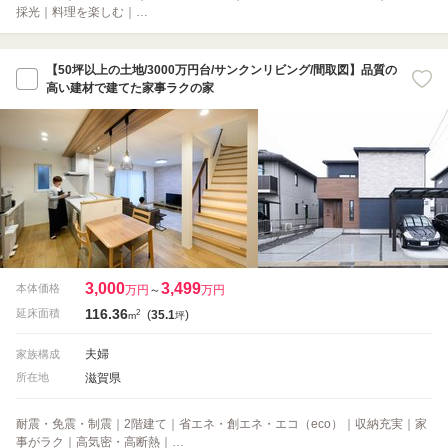
採光｜料理を楽しむ｜…
【50坪以上の土地/3000万円台/サンクンリビング/間取図】品質の
高い建材で建てた家事ラクの家
3,000
3,499
本体価格
万円
～
万円
116.36
2
延床面積
(
35.1
)
m
坪
夫婦
家族構成
滋賀県
所在地
耐震・免震・制震｜2階建て｜省エネ・創エネ・エコ（eco）｜収納充実｜家
事がラク｜高気密・高断熱｜…