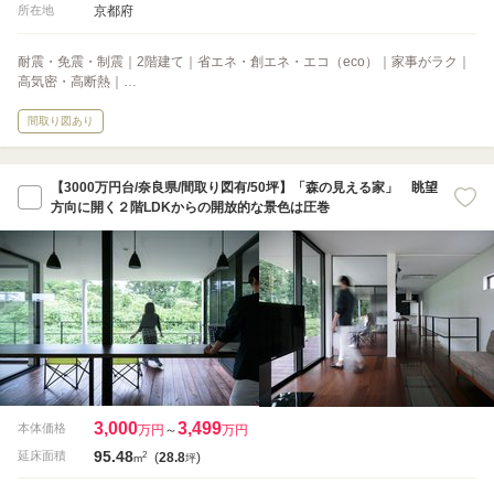
京都府
所在地
耐震・免震・制震｜2階建て｜省エネ・創エネ・エコ（eco）｜家事がラク｜
高気密・高断熱｜…
間取り図あり
【3000万円台/奈良県/間取り図有/50坪】「森の見える家」 眺望
方向に開く２階LDKからの開放的な景色は圧巻
3,000
3,499
本体価格
万円
～
万円
95.48
2
延床面積
(
28.8
)
m
坪