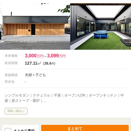
3,000
3,099
本体価格
万円
～
万円
127.11
2
延床面積
(
38.4
)
m
坪
夫婦＋子ども
家族構成
-
所在地
シンプルモダン｜ナチュラル｜平屋｜オープンLDK｜オープンキッチン｜中
庭｜薪ストーブ・暖炉｜…
間取り図あり
まとめて