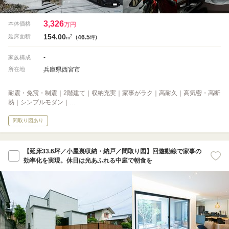
3,326
本体価格
万円
154.00
2
延床面積
(
46.5
)
m
坪
-
家族構成
兵庫県西宮市
所在地
耐震・免震・制震｜2階建て｜収納充実｜家事がラク｜高耐久｜高気密・高断
熱｜シンプルモダン｜…
間取り図あり
【延床33.6坪／小屋裏収納・納戸／間取り図】回遊動線で家事の
効率化を実現。休日は光あふれる中庭で朝食を