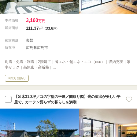
3,160
本体価格
万円
111.37
2
延床面積
(
33.6
)
m
坪
夫婦
家族構成
広島県広島市
所在地
耐震・免震・制震｜2階建て｜省エネ・創エネ・エコ（eco）｜収納充実｜家
事がラク｜高気密・高断熱｜…
間取り図あり
【延床31.2坪／コの字型の平屋／間取り図】光の演出が美しい平
屋で、カーテン要らずの暮らしを満喫