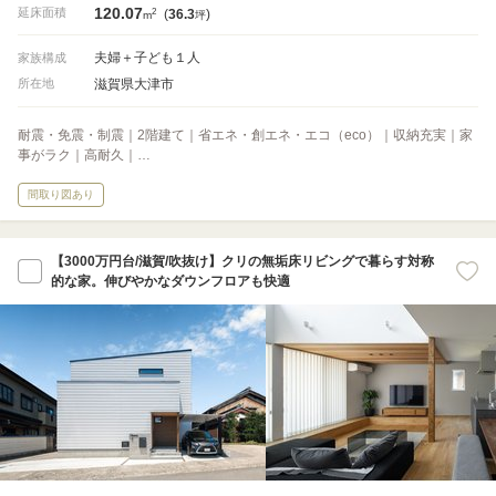
120.07
2
延床面積
(
36.3
)
m
坪
夫婦＋子ども１人
家族構成
滋賀県大津市
所在地
耐震・免震・制震｜2階建て｜省エネ・創エネ・エコ（eco）｜収納充実｜家
事がラク｜高耐久｜…
間取り図あり
【3000万円台/滋賀/吹抜け】クリの無垢床リビングで暮らす対称
的な家。伸びやかなダウンフロアも快適