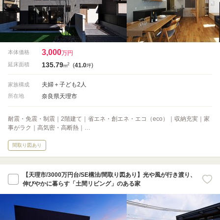
3,000
本体価格
万円
135.79
2
延床面積
(
41.0
)
m
坪
夫婦＋子ども2人
家族構成
奈良県天理市
所在地
耐震・免震・制震｜2階建て｜省エネ・創エネ・エコ（eco）｜収納充実｜家
事がラク｜高気密・高断熱｜…
間取り図あり
【天理市/3000万円台/SE構法/間取り図あり】光や風が行き渡り、
伸びやかに暮らす「土間リビング」のある家