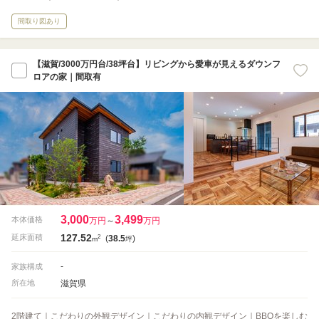
間取り図あり
【滋賀/3000万円台/38坪台】リビングから愛車が見えるダウンフ
ロアの家｜間取有
3,000
3,499
本体価格
万円
～
万円
127.52
2
延床面積
(
38.5
)
m
坪
-
家族構成
滋賀県
所在地
2階建て｜こだわりの外観デザイン｜こだわりの内観デザイン｜BBQを楽しむ