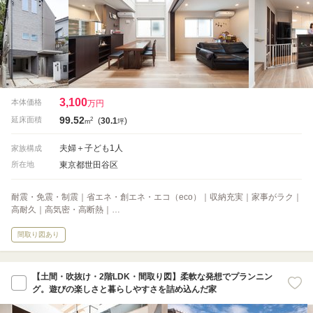
3,100
本体価格
万円
99.52
2
延床面積
(
30.1
)
m
坪
夫婦＋子ども1人
家族構成
東京都世田谷区
所在地
耐震・免震・制震｜省エネ・創エネ・エコ（eco）｜収納充実｜家事がラク｜
高耐久｜高気密・高断熱｜…
間取り図あり
【土間・吹抜け・2階LDK・間取り図】柔軟な発想でプランニン
グ。遊びの楽しさと暮らしやすさを詰め込んだ家