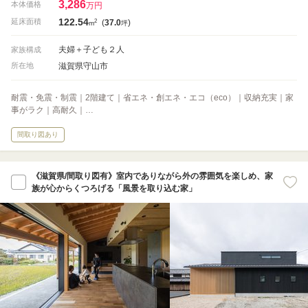
3,286
本体価格
万円
122.54
2
延床面積
(
37.0
)
m
坪
夫婦＋子ども２人
家族構成
滋賀県守山市
所在地
耐震・免震・制震｜2階建て｜省エネ・創エネ・エコ（eco）｜収納充実｜家
事がラク｜高耐久｜…
間取り図あり
《滋賀県/間取り図有》室内でありながら外の雰囲気を楽しめ、家
族が心からくつろげる「風景を取り込む家」