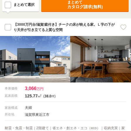
まとめて
まとめて選択
カタログ請求(無料)
【3000万円台/滋賀/庭付き】チークの床が映える家。Ｌ字の下が
り天井が引き立てる上質な空間
3,066
本体価格
万円
125.77
2
延床面積
(
38.0
)
m
坪
夫婦
家族構成
滋賀県東近江市
所在地
耐震・免震・制震｜2階建て｜省エネ・創エネ・エコ（eco）｜収納充実｜家