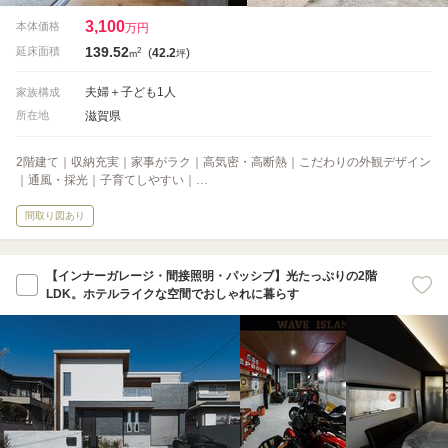
3,100
本体価格
万円
139.52
2
延床面積
(
42.2
)
m
坪
夫婦＋子ども1人
家族構成
滋賀県
所在地
2階建て｜収納充実｜家事がラク｜高気密・高断熱｜こだわりの外観デザイン
｜通風・採光｜子育てしやすい｜…
間取り図あり
【インナーガレージ・間接照明・パッシブ】光たっぷりの2階
LDK。ホテルライクな空間でおしゃれに暮らす