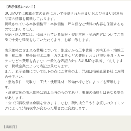
【表示価格について】
SUUMOでは掲載企業の責任において提供された住まいおよび住まい関連商
品等の情報を掲載しております。
掲載されている本体価格帯・本体価格・坪単価など情報の内容を保証するも
のではありません。
契約・購入前には、掲載されている情報・契約主体・契約内容についてご自
身で十分な確認をしていただくよう、お願い致します。
表示価格に含まれる費用について、別途かかる工事費用（外構工事・地盤工
事・杭工事・屋外給排水工事・ガス工事などの費用）および照明器具・カー
テンなどの費用を含まない一般的な表記方針にSUUMOは準拠しております
が、掲載企業によって表記は異なります。
また、表示価格について以下の点にご留意の上、詳細は掲載企業各社にお問
合せ下さい。
・敷地条件・間取り・工法・使用建材・設備仕様などによっても変動しま
す。
・建築実例の表示価格は施工当時のものであり、現在の価格とは異なる場合
があります。
・全て消費税相当金額を含みます。なお、契約成立日や引き渡しのタイミン
グによって消費税率が変わった場合には変動します。
【掲載日】