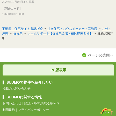
2023年12月06日より掲載
【問合コード】
17600400010008
不動産・住宅サイト SUUMO
注文住宅・ハウスメーカー・工務店
九州・
沖縄
佐賀県
ホームサポート【佐賀県全域・福岡県南西部】
建築実例詳
細
ページの先頭へ
PC版表示
SUUMOで物件を紹介したい
掲載のお問い合わせ
SUUMOに関する情報
お問い合わせ
｜
購読メルマガの変更(PC)
利用規約
｜
プライバシーポリシー