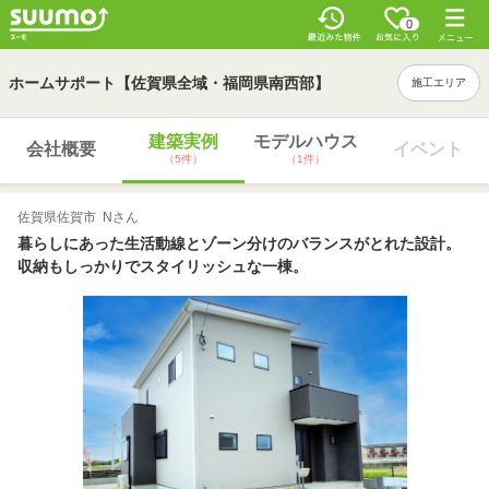
0
ホームサポート【佐賀県全域・福岡県南西部】
施工エリア
建築実例
モデルハウス
会社概要
イベント
（5件）
（1件）
佐賀県佐賀市 Nさん
暮らしにあった生活動線とゾーン分けのバランスがとれた設計。
収納もしっかりでスタイリッシュな一棟。