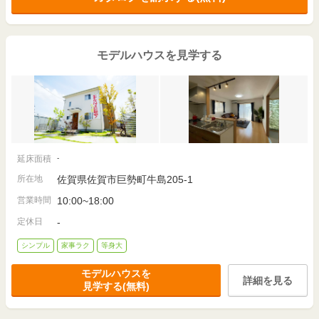
モデルハウスを見学する
延床面積
-
所在地
佐賀県佐賀市巨勢町牛島205-1
営業時間
10:00~18:00
定休日
-
シンプル
家事ラク
等身大
モデルハウスを
詳細を見る
見学する(無料)