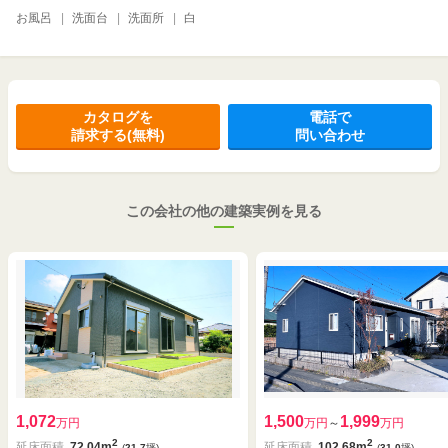
お風呂
|
洗面台
|
洗面所
|
白
カタログを
電話で
請求する(無料)
問い合わせ
この会社の他の建築実例を見る
1,072
1,500
1,999
万円
万円
～
万円
2
2
延床面積
72.04m
延床面積
102.68m
(
21.7
坪)
(
31.0
坪)