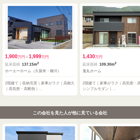
1,900
1,999
1,430
万円
～
万円
万円
2
2
延床面積
137.15m
延床面積
109.30m
ホーエーホーム（久留米・柳川）
鬼丸ホーム
2階建て｜収納充実｜家事がラク｜高耐久
2階建て｜家事がラク｜高気密・
｜高気密・高断熱｜…
シンプルモダン｜…
この会社を見た人が他に見ている会社