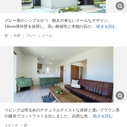
グレー系のシンプルかつ、飽きの来ないクールなデザイン。
18mm厚外壁を採用し、高い耐候性と本物の石の…
続きを読む
壁
|
外壁
|
グレー
|
クール
リビングは明るめのナチュラルテイストな床材と濃いブラウン系
の建具でコントラストを出しました。自然な色…
続きを読む
リビング
|
床