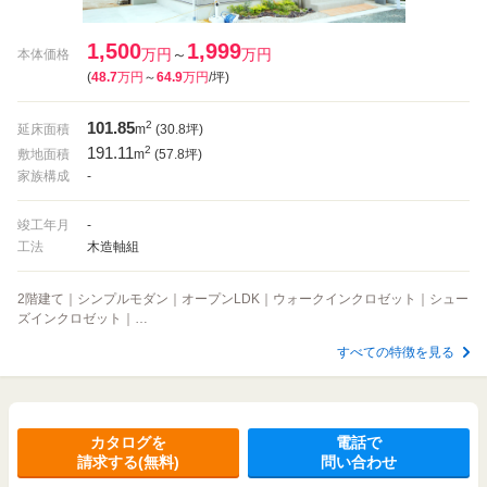
1,500
1,999
万円
～
万円
本体価格
(
48.7
万円
～
64.9
万円
/坪
)
101.85
2
延床面積
m
(30.8坪)
191.11
2
敷地面積
m
(57.8坪)
家族構成
-
竣工年月
-
工法
木造軸組
2階建て｜シンプルモダン｜オープンLDK｜ウォークインクロゼット｜シュー
ズインクロゼット｜…
すべての特徴を見る
カタログを
電話で
請求する(無料)
問い合わせ