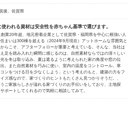
筑後、佐賀県
に使われる資材は安全性を赤ちゃん基準で選びます。
は創業20年超、地元密着企業として佐賀県・福岡県を中心に根強い人
まいは300棟を超える（2024年9月現在）アットホームな雰囲気と
るからこそ、アフターフォローが重要と考えている。そんな、当社は
考え足を踏み入れた瞬間に感じるのは、自然素材ならではの清々しい
の光を冬は取り込み、夏は遮るように考えられた家の角度や窓の位
演出。また自然素材を巧みに使い、室内の温度をコントロール。寒
アコンをつける日を少なくしよう」という考えのもと、建築の力をフ
サイズ感なので、家づくりのヒントもたくさん見つかりそうだ。、
まうご家族らしさが溢れる家づくりのお手伝いをしており、土地探
にサポートしてくれるので気軽に相談してみて。