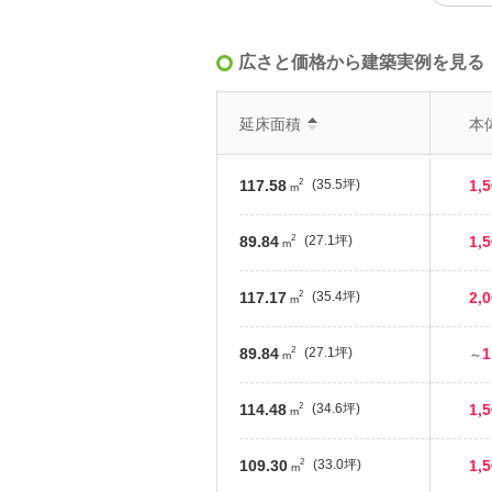
広さと価格から建築実例を見る
延床面積
本
2
117.58
(35.5坪)
1,
m
2
89.84
(27.1坪)
1,
m
2
117.17
(35.4坪)
2,
m
2
89.84
(27.1坪)
1
～
m
2
114.48
(34.6坪)
1,
m
2
109.30
(33.0坪)
1,
m