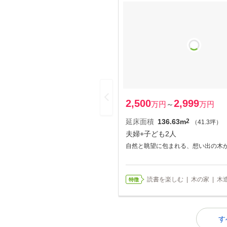
2,500
2,999
万円
～
万円
延床面積
136.63m
2
（41.3坪）
夫婦+子ども2人
自然と眺望に包まれる、想い出の木
読書を楽しむ | 木の家 | 木造
特徴
す