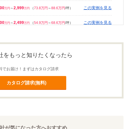
500
2,999
この実例を見る
～
（
73.8万円
～
88.6万円
/坪）
万円
万円
000
2,499
この実例を見る
～
（
54.9万円
～
68.6万円
/坪）
万円
万円
500
1,999
この実例を見る
～
（
42.2万円
～
56.3万円
/坪）
万円
万円
500
2,999
この実例を見る
～
（
60.5万円
～
72.6万円
/坪）
万円
万円
社をもっと知りたくなったら
500
2,999
この実例を見る
～
（
64.9万円
～
77.8万円
/坪）
万円
万円
料でお届け！まずはカタログ請求
000
3,499
この実例を見る
～
（
108.9万円
～
127万円
/坪）
万円
万円
カタログ請求(無料)
社が気になった方へおすすめ