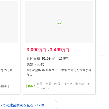
3,000
3,499
2,0
万円
～
万円
延床面積
91.09m
2
延床
（27.5坪）
夫婦（50代）
夫婦
が息づく家
焼杉の壁×バレルサウナ、2棟目で叶えた快適な暮
自然
らし
耐震・免震・制震 | 省エネ・創エネ・エ
軸組 | …
特徴
特徴
コ（eco） | …
べての建築実例を見る（12件）