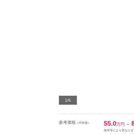
1/6
55.0
参考価格
（坪単価）
万円
～
条件等により異なりま