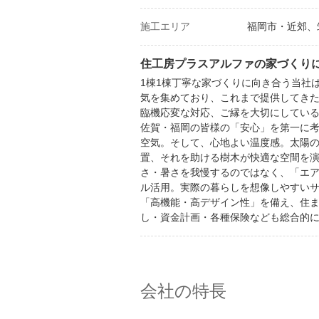
施工エリア
福岡市・近郊、
住工房プラスアルファの家づくり
1棟1棟丁寧な家づくりに向き合う当社
気を集めており、これまで提供してきた住
臨機応変な対応、ご縁を大切にしてい
佐賀・福岡の皆様の「安心」を第一に
空気。そして、心地よい温度感。太陽
置、それを助ける樹木が快適な空間を
さ・暑さを我慢するのではなく、「エ
ル活用。実際の暮らしを想像しやすい
「高機能・高デザイン性」を備え、住
し・資金計画・各種保険なども総合的
会社の特長