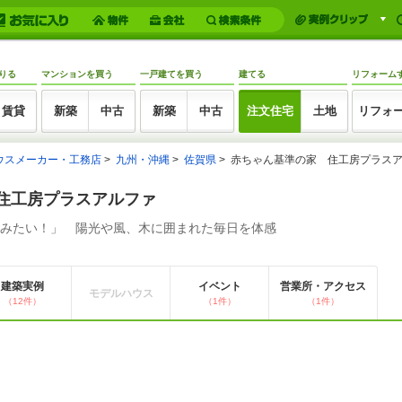
りる
マンションを買う
一戸建てを買う
建てる
リフォーム
賃貸
新築
中古
新築
中古
注文住宅
土地
リフォ
ウスメーカー・工務店
九州・沖縄
佐賀県
赤ちゃん基準の家 住工房プラス
住工房プラスアルファ
みたい！」 陽光や風、木に囲まれた毎日を体感
建築実例
イベント
営業所・アクセス
モデルハウス
（12件）
（1件）
（1件）