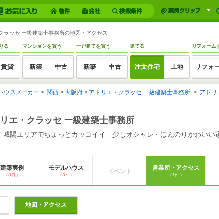
・クラッセ 一級建築士事務所の地図・アクセス
りる
マンションを買う
一戸建てを買う
建てる
リフォーム
賃貸
新築
中古
新築
中古
注文住宅
土地
リフォ
ハウスメーカー
>
関西
>
大阪府
>
アトリエ・クラッセ 一級建築士事務所
>
アトリ
リエ・クラッセ 一級建築士事務所
・城陽エリアでちょっとカッコイイ・少しオシャレ・ほんのりかわいい
建築実例
モデルハウス
営業所・アクセス
イベント
（8件）
（3件）
（1件）
地図・アクセス