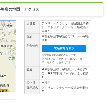
事務所の地図・アクセス
店舗名
アトリエ・クラッセ 一級建築士事務
所 アトリエ・クラッセ 一級建築士
事務所
住所
京都府宇治市宇治乙方63 cozy宇治
橋1F
問合せ先
電話番号を表示
※営業時間内の対応となります。
※お問い合わせの際は「SUUMO（スー
モ）を見て」とお伝え下さい。
交通
◆京阪宇治線「宇治駅」より徒歩3
分 ◆JR奈良線「宇治駅」より徒歩
11分
定休日
水曜日
展示場名
アトリエ・クラッセ一級建築士事務
所