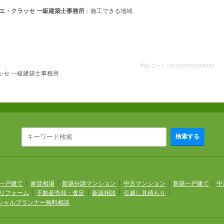
エ・クラッセ 一級建築士事務所
：施工できる地域
問合コード:1524210001006482
ッセ 一級建築士事務所
検索する
|
|
|
|
|
一戸建て
家賃相場
新築分譲マンション
中古マンション
新築一戸建て
中
|
|
|
|
リフォーム
不動産売却・査定
新築相談
引越し見積もり
シャルプランナー無料相談