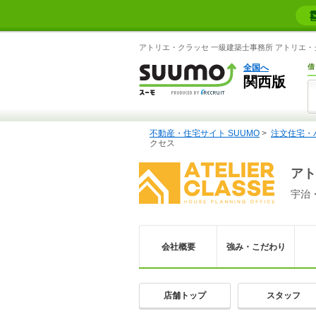
アトリエ・クラッセ 一級建築士事務所 アトリエ
全国へ
借
関西版
不動産・住宅サイト SUUMO
>
注文住宅・
クセス
アト
宇治
会社概要
強み・こだわり
店舗トップ
スタッフ