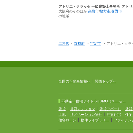
アトリエ・クラッセ 一級建築士事務所 アトリ
大阪府のそのほか
高槻市
/
枚方市
/
交野市
の地域
工務店
>
京都府
>
宇治市
> アトリエ・クラ
|
全国の不動産情報へ
関西トップへ
不動産・住宅サイト SUUMO（スーモ）
|
|
|
賃貸
賃貸マンション
賃貸アパート
賃貸
|
|
|
土地
リノベーション物件
注文住宅
住宅
|
|
住宅ローン
物件ライブラリー
ファイナン