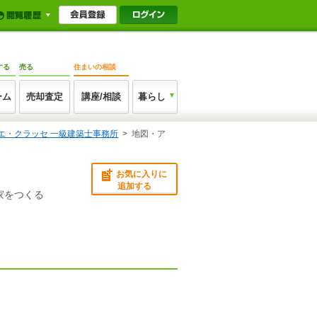
する
売る
住まいの相談
ーム
売却査定
講座/相談
暮らし
エ・クラッセ 一級建築士事務所
>
地図・ア
お気に入りに
追加する
家をつくる