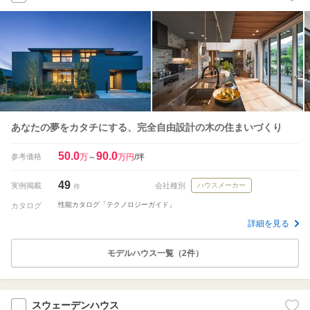
あなたの夢をカタチにする、完全自由設計の木の住まいづくり
50.0
90.0
参考価格
万
～
万円
/坪
49
実例掲載
会社種別
ハウスメーカー
件
性能カタログ「テクノロジーガイド」
カタログ
詳細を見る
モデルハウス一覧（2件）
スウェーデンハウス