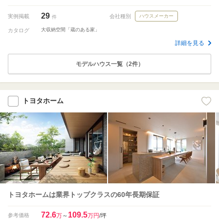
29
実例掲載
会社種別
ハウスメーカー
件
大収納空間「蔵のある家」
カタログ
詳細を見る
モデルハウス一覧（2件）
トヨタホーム
トヨタホームは業界トップクラスの60年長期保証
72.6
109.5
参考価格
万
～
万円
/坪