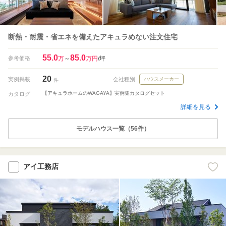
断熱・耐震・省エネを備えたアキュラめない注文住宅
55.0
85.0
参考価格
万
～
万円
/坪
20
実例掲載
会社種別
ハウスメーカー
件
【アキュラホームのWAGAYA】実例集カタログセット
カタログ
詳細を見る
モデルハウス一覧（56件）
アイ工務店