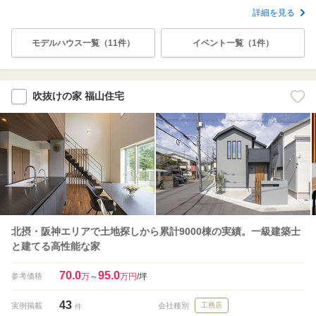
詳細を見る
モデルハウス一覧（11件）
イベント一覧（1件）
吹抜けの家 福山住宅
北摂・阪神エリアで土地探しから累計9000棟の実績。一級建築士
と建てる高性能な家
70.0
95.0
参考価格
万
～
万円
/坪
43
実例掲載
会社種別
工務店
件