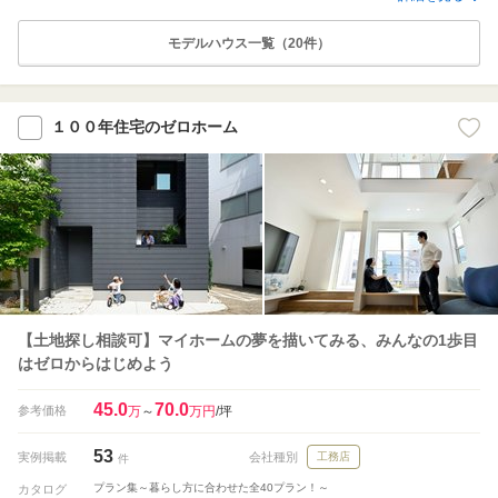
モデルハウス一覧（20件）
１００年住宅のゼロホーム
【土地探し相談可】マイホームの夢を描いてみる、みんなの1歩目
はゼロからはじめよう
45.0
70.0
参考価格
万
～
万円
/坪
53
実例掲載
会社種別
工務店
件
プラン集～暮らし方に合わせた全40プラン！～
カタログ