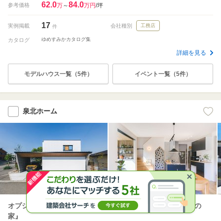
62.0
84.0
参考価格
万
～
万円
/坪
17
実例掲載
会社種別
工務店
件
ゆめすみかカタログ集
カタログ
詳細を見る
モデルハウス一覧（5件）
イベント一覧（5件）
泉北ホーム
オプションなしで構造・性能・設備がすべて揃う『フル装備の
家』