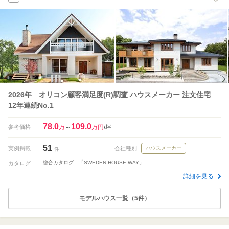
2026年 オリコン顧客満足度(R)調査 ハウスメーカー 注文住宅
12年連続No.1
78.0
109.0
参考価格
万
～
万円
/坪
51
実例掲載
会社種別
ハウスメーカー
件
総合カタログ 「SWEDEN HOUSE WAY」
カタログ
詳細を見る
モデルハウス一覧（5件）