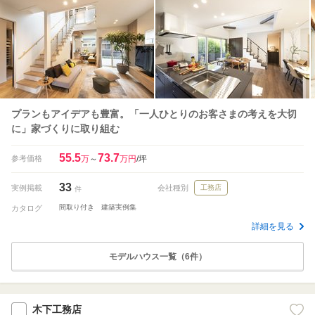
プランもアイデアも豊富。「一人ひとりのお客さまの考えを大切
に」家づくりに取り組む
55.5
73.7
参考価格
万
～
万円
/坪
33
実例掲載
会社種別
工務店
件
間取り付き 建築実例集
カタログ
詳細を見る
モデルハウス一覧（6件）
木下工務店