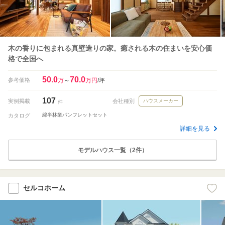
木の香りに包まれる真壁造りの家。癒される木の住まいを安心価
格で全国へ
50.0
70.0
参考価格
万
～
万円
/坪
107
実例掲載
会社種別
ハウスメーカー
件
綿半林業パンフレットセット
カタログ
詳細を見る
モデルハウス一覧（2件）
セルコホーム