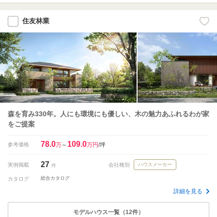
住友林業
森を育み330年。人にも環境にも優しい、木の魅力あふれるわが家
をご提案
78.0
109.0
参考価格
万
～
万円
/坪
27
実例掲載
会社種別
ハウスメーカー
件
総合カタログ
カタログ
詳細を見る
モデルハウス一覧（12件）