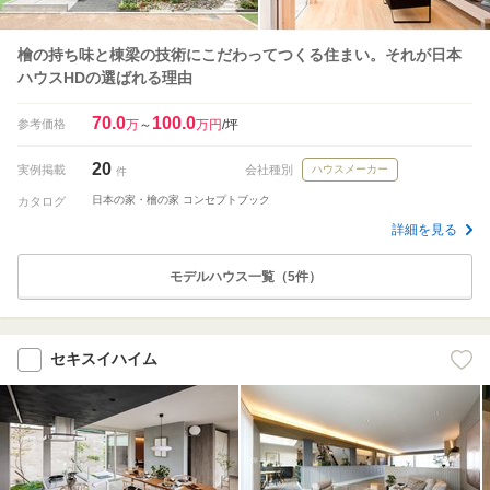
檜の持ち味と棟梁の技術にこだわってつくる住まい。それが日本
ハウスHDの選ばれる理由
70.0
100.0
参考価格
万
～
万円
/坪
20
実例掲載
会社種別
ハウスメーカー
件
日本の家・檜の家 コンセプトブック
カタログ
詳細を見る
モデルハウス一覧（5件）
セキスイハイム