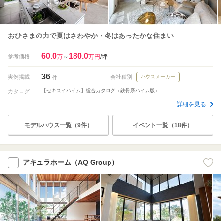
おひさまの力で夏はさわやか・冬はあったかな住まい
60.0
180.0
参考価格
万
～
万円
/坪
36
実例掲載
会社種別
ハウスメーカー
件
【セキスイハイム】総合カタログ（鉄骨系ハイム版）
カタログ
詳細を見る
モデルハウス一覧（9件）
イベント一覧（18件）
アキュラホーム（AQ Group）