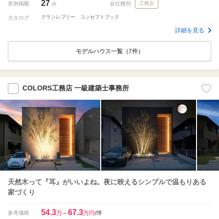
27
実例掲載
会社種別
工務店
件
グランレブリー コンセプトブック
カタログ
詳細を見る
モデルハウス一覧（7件）
COLORS工務店 一級建築士事務所
天然木って『耳』がいいよね。夜に映えるシンプルで温もりある
家づくり
54.3
67.3
参考価格
万
～
万円
/坪