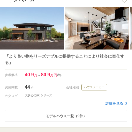
『より良い物をリーズナブルに提供することにより社会に奉仕す
る』
40.9
80.9
参考価格
万
～
万円
/坪
44
実例掲載
会社種別
ハウスメーカー
件
大安心の家 シリーズ
カタログ
詳細を見る
モデルハウス一覧（9件）