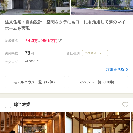
注文住宅・自由設計 空間をタテにもヨコにも活用して夢のマイ
ホームを実現
79.4
99.6
参考価格
万
～
万円
/坪
78
実例掲載
会社種別
ハウスメーカー
件
AI STYLE
カタログ
詳細を見る
モデルハウス一覧（12件）
イベント一覧（10件）
綿半林業