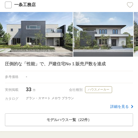
一条工務店
圧倒的な「性能」で、戸建住宅No１販売戸数を達成
-
参考価格
33
実例掲載
会社種別
ハウスメーカー
件
グラン・スマート メロウ ブラウン
カタログ
詳細を見る
モデルハウス一覧（22件）