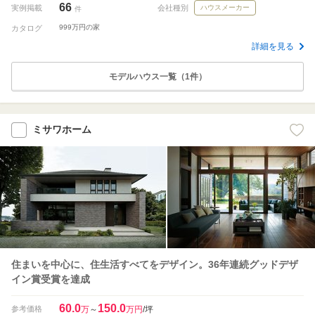
66
実例掲載
会社種別
ハウスメーカー
件
999万円の家
カタログ
詳細を見る
モデルハウス一覧（1件）
ミサワホーム
住まいを中心に、住生活すべてをデザイン。36年連続グッドデザ
イン賞受賞を達成
60.0
150.0
参考価格
万
～
万円
/坪