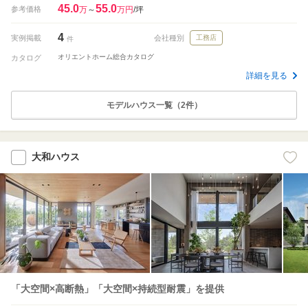
45.0
55.0
参考価格
万
～
万円
/坪
4
実例掲載
会社種別
工務店
件
オリエントホーム総合カタログ
カタログ
詳細を見る
モデルハウス一覧（2件）
大和ハウス
「大空間×高断熱」「大空間×持続型耐震」を提供