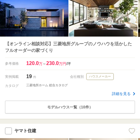
【オンライン相談対応】三菱地所グループのノウハウを活かした
フルオーダーの家づくり
120.0
230.0
参考価格
万
～
万円
/坪
19
実例掲載
会社種別
ハウスメーカー
件
三菱地所ホーム 総合カタログ
カタログ
詳細を見る
モデルハウス一覧（10件）
ヤマト住建