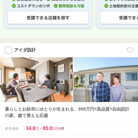
アイダ設計
暮らしとお財布にゆとりが生まれる、999万円×高品質×自由設計
の家。建て替えも応援
34.8
65.0
参考価格
万
～
万円
/坪