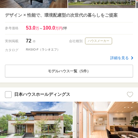
デザイン × 性能で、環境配慮型の次世代の暮らしをご提案
53.0
100.0
参考価格
万
～
万円
/坪
72
実例掲載
会社種別
ハウスメーカー
件
RASIO-F（ラシオエフ）
カタログ
詳細を見る
モデルハウス一覧（5件）
日本ハウスホールディングス