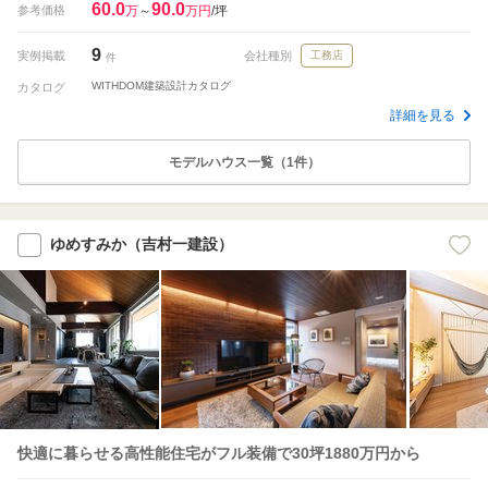
60.0
90.0
参考価格
万
～
万円
/坪
9
実例掲載
会社種別
工務店
件
WITHDOM建築設計カタログ
カタログ
詳細を見る
モデルハウス一覧（1件）
ゆめすみか（吉村一建設）
快適に暮らせる高性能住宅がフル装備で30坪1880万円から