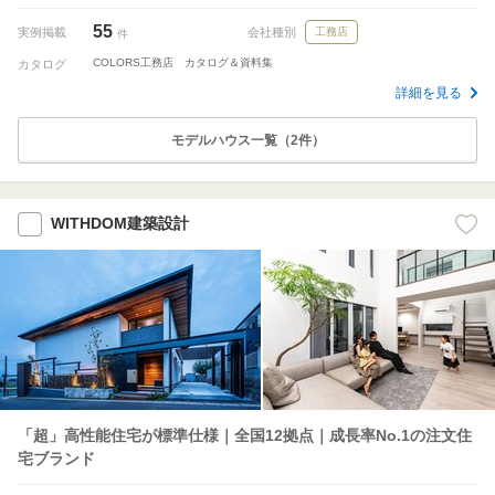
55
実例掲載
会社種別
工務店
件
COLORS工務店 カタログ＆資料集
カタログ
詳細を見る
モデルハウス一覧（2件）
WITHDOM建築設計
「超」高性能住宅が標準仕様｜全国12拠点｜成長率No.1の注文住
宅ブランド