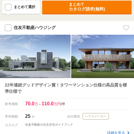
まとめて
まとめて選択
カタログ請求(無料)
住友不動産ハウジング
22年連続グッドデザイン賞！タワーマンション仕様の高品質を標
準仕様で
70.0
110.0
参考価格
万
～
万円
/坪
25
実例掲載
会社種別
ハウスメーカー
件
住友不動産の注文住宅ガイドブック
カタログ
詳細を見る