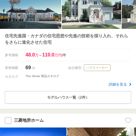
住宅先進国・カナダの住宅思想や先進の技術を採り入れ、それら
をさらに進化させた住宅
48.0
110.0
参考価格
万
～
万円
/坪
69
実例掲載
会社種別
ハウスメーカー
件
The Home 商品カタログ
カタログ
詳細を見る
モデルハウス一覧（2件）
三菱地所ホーム