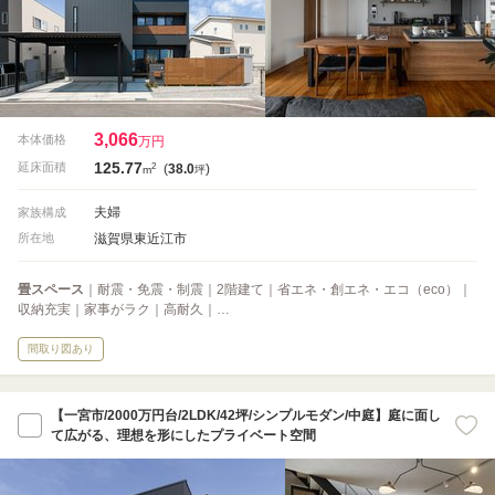
3,066
本体価格
万円
125.77
2
延床面積
(
38.0
)
m
坪
夫婦
家族構成
滋賀県東近江市
所在地
畳スペース
｜耐震・免震・制震｜2階建て｜省エネ・創エネ・エコ（eco）｜
収納充実｜家事がラク｜高耐久｜…
間取り図あり
【一宮市/2000万円台/2LDK/42坪/シンプルモダン/中庭】庭に面し
て広がる、理想を形にしたプライベート空間