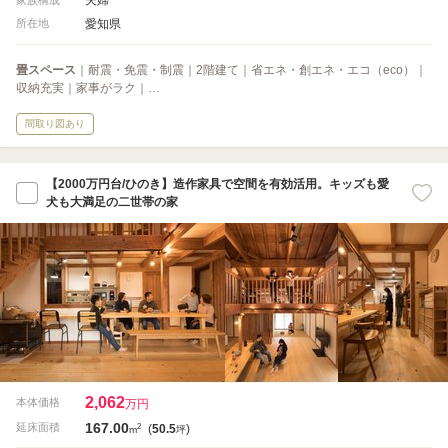
愛知県
所在地
畳スペース
｜耐震・免震・制震｜2階建て｜省エネ・創エネ・エコ（eco）｜
収納充実｜家事がラク｜…
間取り図あり
【2000万円台/ひのき】造作家具で空間を有効活用。キッズも愛
犬も大満足の二世帯の家
2,062
本体価格
万円
167.00
2
延床面積
(
50.5
)
m
坪