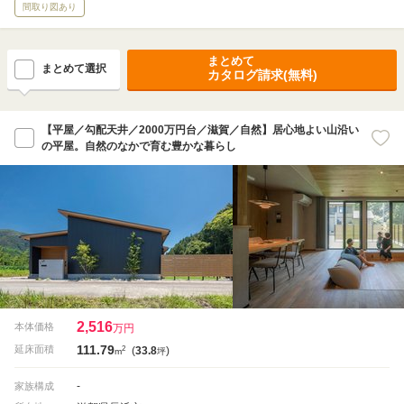
間取り図あり
まとめて
まとめて選択
カタログ請求(無料)
【平屋／勾配天井／2000万円台／滋賀／自然】居心地よい山沿い
の平屋。自然のなかで育む豊かな暮らし
2,516
本体価格
万円
111.79
2
延床面積
(
33.8
)
m
坪
-
家族構成