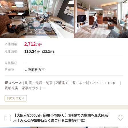
2,712
本体価格
万円
110.34
2
延床面積
(
33.3
)
m
坪
-
家族構成
大阪府枚方市
所在地
畳スペース
｜耐震・免震・制震｜2階建て｜省エネ・創エネ・エコ（eco）｜
収納充実｜家事がラク｜…
間取り図あり
【大阪府/2000万円台/狭小/間取り】3階建ての空間を最大限活
用！みんなが気兼ねなく過ごせる二世帯住宅に