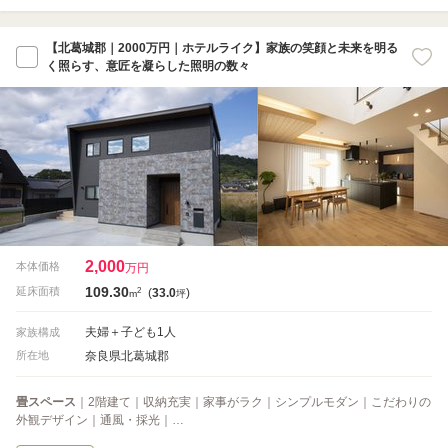
【北葛城郡｜2000万円｜ホテルライク】家族の笑顔と未来を明る
く照らす、意匠を凝らした照明の数々
2,000
本体価格
万円
109.30
2
延床面積
(
33.0
)
m
坪
夫婦＋子ども1人
家族構成
奈良県北葛城郡
所在地
畳スペース
｜2階建て｜収納充実｜家事がラク｜シンプルモダン｜こだわりの
外観デザイン｜通風・採光｜…