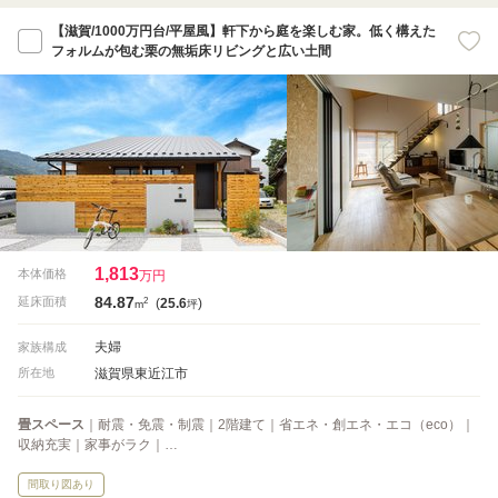
【滋賀/1000万円台/平屋風】軒下から庭を楽しむ家。低く構えた
フォルムが包む栗の無垢床リビングと広い土間
1,813
本体価格
万円
84.87
2
延床面積
(
25.6
)
m
坪
夫婦
家族構成
滋賀県東近江市
所在地
畳スペース
｜耐震・免震・制震｜2階建て｜省エネ・創エネ・エコ（eco）｜
収納充実｜家事がラク｜…
間取り図あり