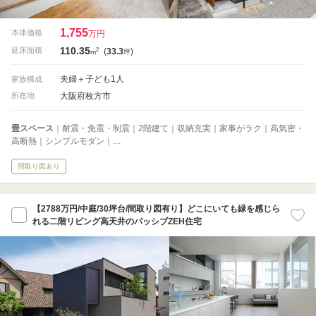
1,755
本体価格
万円
110.35
2
延床面積
(
33.3
)
m
坪
夫婦＋子ども1人
家族構成
大阪府枚方市
所在地
畳スペース
｜耐震・免震・制震｜2階建て｜収納充実｜家事がラク｜高気密・
高断熱｜シンプルモダン｜…
間取り図あり
【2788万円/中庭/30坪台/間取り図有り】どこにいても緑を感じら
れる二階リビング高天井のパッシブZEH住宅