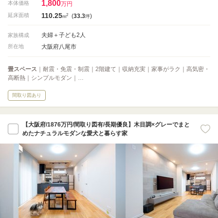
1,800
本体価格
万円
110.25
2
延床面積
(
33.3
)
m
坪
夫婦＋子ども2人
家族構成
大阪府八尾市
所在地
畳スペース
｜耐震・免震・制震｜2階建て｜収納充実｜家事がラク｜高気密・
高断熱｜シンプルモダン｜…
間取り図あり
【大阪府/1876万円/間取り図有/長期優良】木目調×グレーでまと
めたナチュラルモダンな愛犬と暮らす家