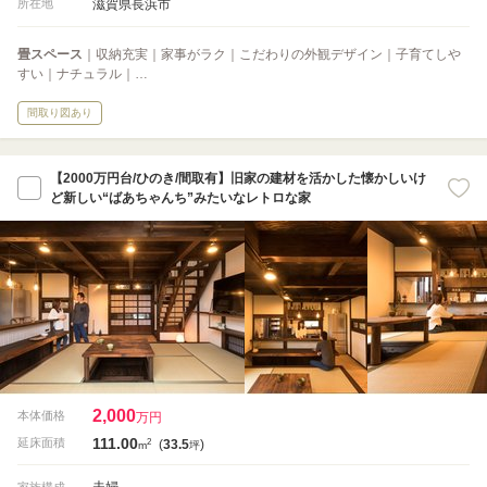
滋賀県長浜市
所在地
畳スペース
｜収納充実｜家事がラク｜こだわりの外観デザイン｜子育てしや
すい｜ナチュラル｜…
間取り図あり
【2000万円台/ひのき/間取有】旧家の建材を活かした懐かしいけ
ど新しい“ばあちゃんち”みたいなレトロな家
2,000
本体価格
万円
111.00
2
延床面積
(
33.5
)
m
坪
夫婦
家族構成