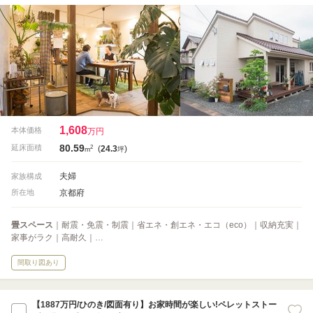
1,608
本体価格
万円
80.59
2
延床面積
(
24.3
)
m
坪
夫婦
家族構成
京都府
所在地
畳スペース
｜耐震・免震・制震｜省エネ・創エネ・エコ（eco）｜収納充実｜
家事がラク｜高耐久｜…
間取り図あり
【1887万円/ひのき/図面有り】お家時間が楽しい!ペレットストー