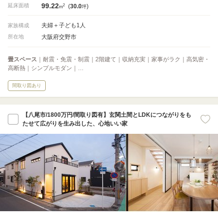
99.22
2
延床面積
(
30.0
)
m
坪
夫婦＋子ども1人
家族構成
大阪府交野市
所在地
畳スペース
｜耐震・免震・制震｜2階建て｜収納充実｜家事がラク｜高気密・
高断熱｜シンプルモダン｜…
間取り図あり
【八尾市/1800万円/間取り図有】玄関土間とLDKにつながりをも
たせて広がりを生み出した、心地いい家