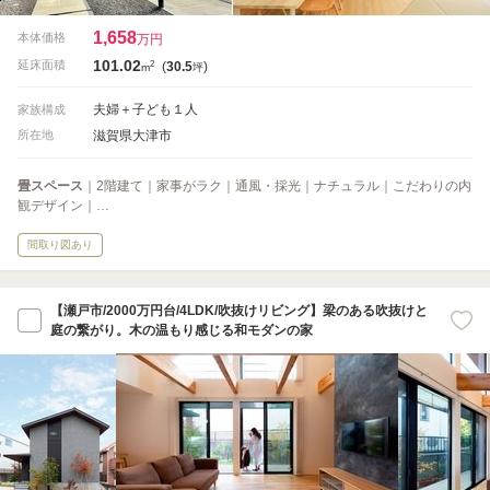
1,658
本体価格
万円
101.02
2
延床面積
(
30.5
)
m
坪
夫婦＋子ども１人
家族構成
滋賀県大津市
所在地
畳スペース
｜2階建て｜家事がラク｜通風・採光｜ナチュラル｜こだわりの内
観デザイン｜…
間取り図あり
【瀬戸市/2000万円台/4LDK/吹抜けリビング】梁のある吹抜けと
庭の繋がり。木の温もり感じる和モダンの家