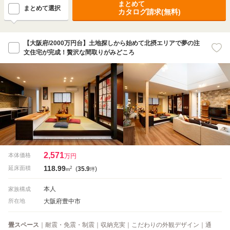
まとめて
まとめて選択
カタログ請求(無料)
【大阪府/2000万円台】土地探しから始めて北摂エリアで夢の注
文住宅が完成！贅沢な間取りがみどころ
2,571
本体価格
万円
118.99
2
延床面積
(
35.9
)
m
坪
本人
家族構成
大阪府豊中市
所在地
畳スペース
｜耐震・免震・制震｜収納充実｜こだわりの外観デザイン｜通