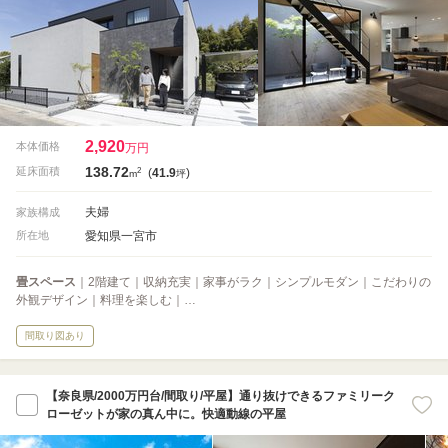
2,920
本体価格
万円
138.72
2
延床面積
(
41.9
)
m
坪
夫婦
家族構成
愛知県一宮市
所在地
畳スペース
｜2階建て｜収納充実｜家事がラク｜シンプルモダン｜こだわりの
外観デザイン｜料理を楽しむ｜…
間取り図あり
【奈良県/2000万円台/間取り/平屋】通り抜けできるファミリーク
ローゼットが家の真ん中に。快適動線の平屋