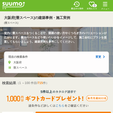
0
大阪府[畳スペース]の建築事例・施工実例
(畳スペース)
室内に畳スペースをつくることで、部屋の使い方やくつろぎ方のバリエーションが
広がります。畳スペースをどう使いたいかをイメージして、施工会社にプランを提
案してもらいましょう。建築実例も参考にしてください。
現在の検索条件
変更
大阪府
畳スペース
検索結果
（1 ～100 件目/
715
件）