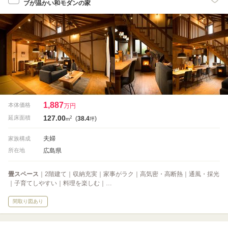
ブが温かい和モダンの家
1,887
本体価格
万円
127.00
2
延床面積
(
38.4
)
m
坪
夫婦
家族構成
広島県
所在地
畳スペース
｜2階建て｜収納充実｜家事がラク｜高気密・高断熱｜通風・採光
｜子育てしやすい｜料理を楽しむ｜…
間取り図あり