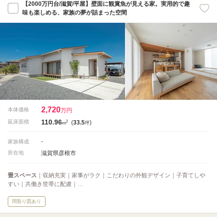
【2000万円台/滋賀/平屋】壁面に観賞魚が見える家。実用的で趣
味も楽しめる、家族の夢が詰まった空間
2,720
本体価格
万円
110.96
2
延床面積
(
33.5
)
m
坪
-
家族構成
滋賀県彦根市
所在地
畳スペース
｜収納充実｜家事がラク｜こだわりの外観デザイン｜子育てしや
すい｜共働き世帯に配慮｜…
間取り図あり