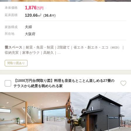
1,876
本体価格
万円
120.66
2
延床面積
(
36.4
)
m
坪
夫婦
家族構成
大阪府
所在地
畳スペース
｜耐震・免震・制震｜2階建て｜省エネ・創エネ・エコ（eco）｜
収納充実｜家事がラク｜高耐久｜…
間取り図あり
【1000万円台/間取り図】料理も音楽もとことん楽しめる27畳の
テラスから絶景を眺められる家