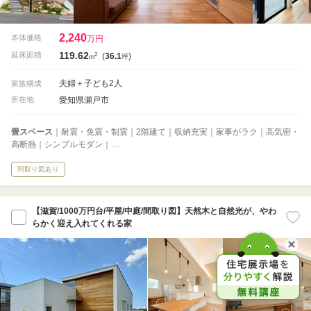
2,240
本体価格
万円
119.62
2
延床面積
(
36.1
)
m
坪
夫婦＋子ども2人
家族構成
愛知県瀬戸市
所在地
畳スペース
｜耐震・免震・制震｜2階建て｜収納充実｜家事がラク｜高気密・
高断熱｜シンプルモダン｜…
間取り図あり
【滋賀/1000万円台/平屋/中庭/間取り図】天然木と自然光が、やわ
らかく迎え入れてくれる家