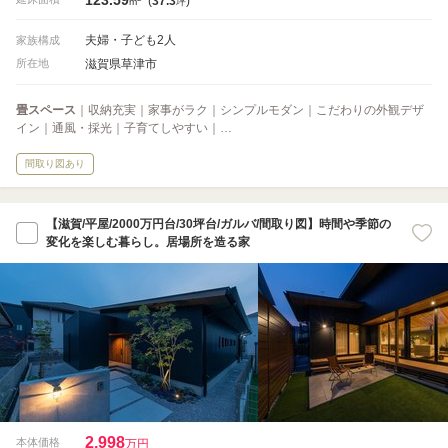
(
37.3
)
m
坪
夫婦・子ども2人
家族構成
滋賀県草津市
所在地
畳スペース
｜収納充実｜家事がラク｜シンプルモダン｜こだわりの外観デザ
イン｜通風・採光｜子育てしやすい｜…
間取り図あり
【滋賀/平屋/2000万円台/30坪台/ガルバ/間取り図】時間や季節の
変化を楽しむ暮らし。居場所を造る家
2,998
本体価格
万円