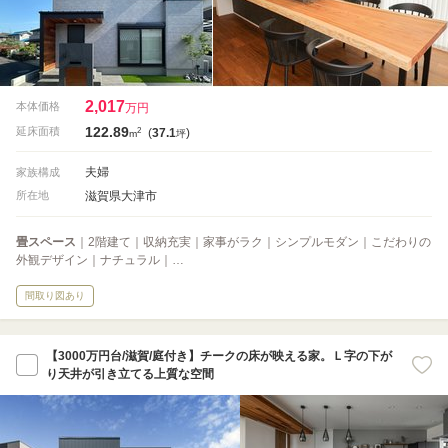
2,017
本体価格
万円
122.89
2
延床面積
(
37.1
)
m
坪
夫婦
家族構成
滋賀県大津市
所在地
畳スペース
｜2階建て｜収納充実｜家事がラク｜シンプルモダン｜こだわりの
外観デザイン｜ナチュラル｜…
間取り図あり
【3000万円台/滋賀/庭付き】チークの床が映える家。Ｌ字の下が
り天井が引き立てる上質な空間