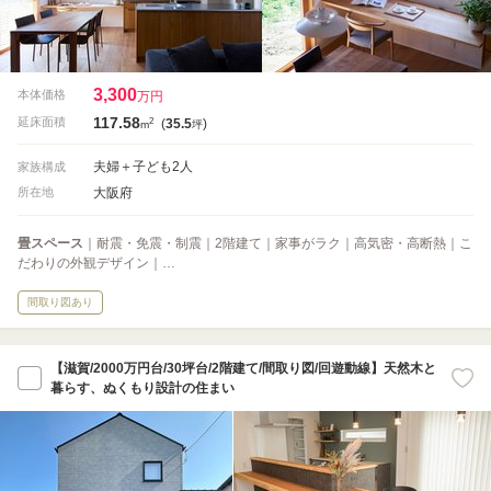
3,300
本体価格
万円
117.58
2
延床面積
(
35.5
)
m
坪
夫婦＋子ども2人
家族構成
大阪府
所在地
畳スペース
｜耐震・免震・制震｜2階建て｜家事がラク｜高気密・高断熱｜こ
だわりの外観デザイン｜…
間取り図あり
【滋賀/2000万円台/30坪台/2階建て/間取り図/回遊動線】天然木と
暮らす、ぬくもり設計の住まい