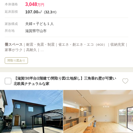
3,048
本体価格
万円
107.00
2
延床面積
(
32.3
)
m
坪
夫婦＋子ども１人
家族構成
滋賀県守山市
所在地
畳スペース
｜耐震・免震・制震｜省エネ・創エネ・エコ（eco）｜収納充実｜
家事がラク｜高耐久｜…
間取り図あり
【滋賀/30坪台/2階建て/間取り図/土地探し】三角垂れ壁が可愛い
北欧風ナチュラルな家