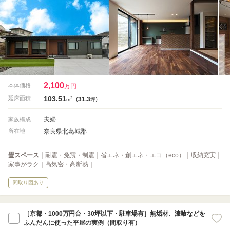
2,100
本体価格
万円
103.51
2
延床面積
(
31.3
)
m
坪
夫婦
家族構成
奈良県北葛城郡
所在地
畳スペース
｜耐震・免震・制震｜省エネ・創エネ・エコ（eco）｜収納充実｜
家事がラク｜高気密・高断熱｜…
間取り図あり
［京都・1000万円台・30坪以下・駐車場有］無垢材、漆喰などを
ふんだんに使った平屋の実例（間取り有）