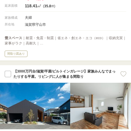
118.41
2
延床面積
(
35.8
)
m
坪
夫婦
家族構成
滋賀県守山市
所在地
畳スペース
｜耐震・免震・制震｜省エネ・創エネ・エコ（eco）｜収納充実｜
家事がラク｜高耐久｜…
間取り図あり
【3000万円台/滋賀/平屋/ビルトインガレージ】家族みんなでまっ
たりする平屋。リビングに人が集まる間取り