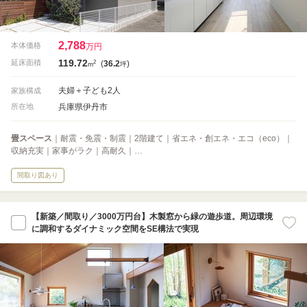
2,788
本体価格
万円
119.72
2
延床面積
(
36.2
)
m
坪
夫婦＋子ども2人
家族構成
兵庫県伊丹市
所在地
畳スペース
｜耐震・免震・制震｜2階建て｜省エネ・創エネ・エコ（eco）｜
収納充実｜家事がラク｜高耐久｜…
間取り図あり
【新築／間取り／3000万円台】木製窓から緑の遊歩道。周辺環境
に調和するダイナミック空間をSE構法で実現