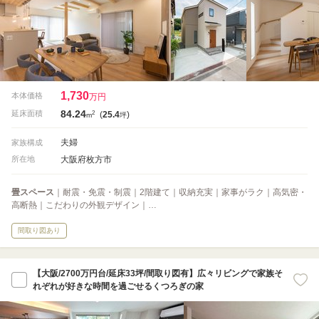
1,730
本体価格
万円
84.24
2
延床面積
(
25.4
)
m
坪
夫婦
家族構成
大阪府枚方市
所在地
畳スペース
｜耐震・免震・制震｜2階建て｜収納充実｜家事がラク｜高気密・
高断熱｜こだわりの外観デザイン｜…
間取り図あり
【大阪/2700万円台/延床33坪/間取り図有】広々リビングで家族そ
れぞれが好きな時間を過ごせるくつろぎの家