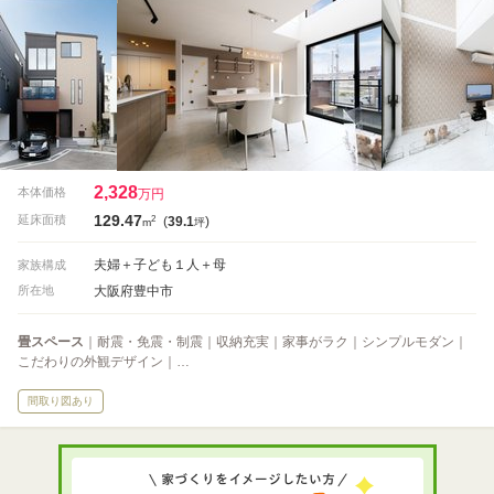
2,328
本体価格
万円
129.47
2
延床面積
(
39.1
)
m
坪
夫婦＋子ども１人＋母
家族構成
大阪府豊中市
所在地
畳スペース
｜耐震・免震・制震｜収納充実｜家事がラク｜シンプルモダン｜
こだわりの外観デザイン｜…
間取り図あり