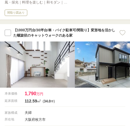
風・採光｜料理を楽しむ｜和モダン｜…
間取り図あり
【1000万円台/30坪台/車・バイク駐車可/間取り】変形地を活かし
た螺旋状のキャットウォークのある家
1,790
本体価格
万円
112.59
2
延床面積
(
34.0
)
m
坪
夫婦
家族構成
大阪府枚方市
所在地