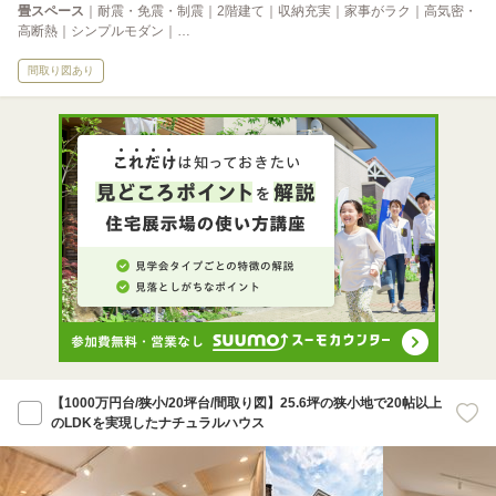
畳スペース
｜耐震・免震・制震｜2階建て｜収納充実｜家事がラク｜高気密・
高断熱｜シンプルモダン｜…
間取り図あり
【1000万円台/狭小/20坪台/間取り図】25.6坪の狭小地で20帖以上
のLDKを実現したナチュラルハウス