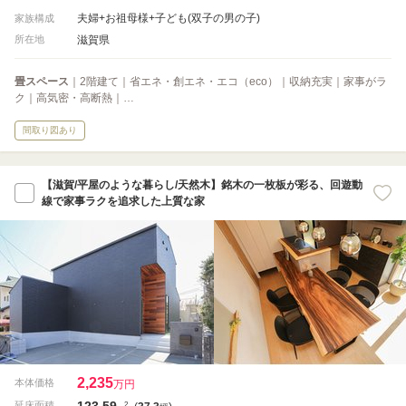
夫婦+お祖母様+子ども(双子の男の子)
家族構成
滋賀県
所在地
畳スペース
｜2階建て｜省エネ・創エネ・エコ（eco）｜収納充実｜家事がラ
ク｜高気密・高断熱｜…
間取り図あり
【滋賀/平屋のような暮らし/天然木】銘木の一枚板が彩る、回遊動
線で家事ラクを追求した上質な家
2,235
本体価格
万円
123.59
2
延床面積