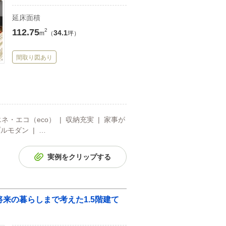
延床面積
112.75
2
34.1
m
（
坪）
間取り図あり
ネ・エコ（eco） | 収納充実 | 家事が
プルモダン | …
実例をクリップする
将来の暮らしまで考えた1.5階建て