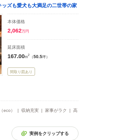
。キッズも愛犬も大満足の二世帯の家
本体価格
2,062
万円
延床面積
167.00
2
50.5
m
（
坪）
間取り図あり
eco） | 収納充実 | 家事がラク | 高
実例をクリップする