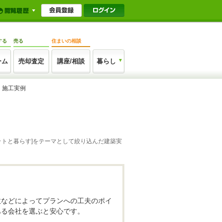
する
売る
住まいの相談
ーム
売却査定
講座/相談
暮らし
・施工実例
ットと暮らす]をテーマとして絞り込んだ建築実
数などによってプランへの工夫のポイ
ある会社を選ぶと安心です。