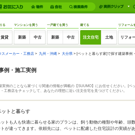
りる
マンションを買う
一戸建てを買う
建てる
リフォーム
賃貸
新築
中古
新築
中古
注文住宅
土地
リフォ
ウスメーカー・工務店
九州・沖縄
大分県
[ペットと暮らす家]で探す建築事例
築事例・施工実例
築実例のことなら家づくり関連の情報が満載の【SUUMO】にお任せください。[ペ
ー・工務店をチェックして、あなたの理想に近い注文住宅を見つけてください。
ペットと暮らす
ペットも人も快適に暮らせる家のプランは、飼う動物の種類や年齢、頭
ントが違ってきます。依頼先には、ペットに配慮した住宅設計の実績が