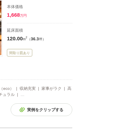
本体価格
1,668
万円
延床面積
120.00
2
36.3
m
（
坪）
間取り図あり
eco） | 収納充実 | 家事がラク | 高
チュラル | …
実例をクリップする