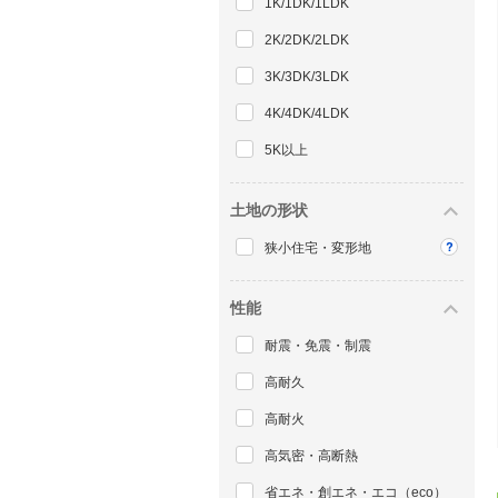
1K/1DK/1LDK
2K/2DK/2LDK
3K/3DK/3LDK
4K/4DK/4LDK
5K以上
土地の形状
狭小住宅・変形地
性能
耐震・免震・制震
高耐久
高耐火
高気密・高断熱
省エネ・創エネ・エコ（eco）