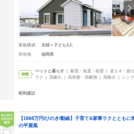
家族構成
夫婦＋子ども3人
所在地
福岡県
ペットと暮らす
| 耐震・免震・制震 | 省エネ・創エ
特徴
ラク | 高耐久 | 高気密・高断熱 | 高耐火 | シン
昭和建設
【1668万円/ひのき/動線】子育て&家事ラクとともに
の平屋風