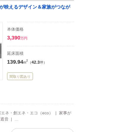
が映えるデザイン＆家族がつなが
本体価格
3,390
万円
延床面積
139.94
2
42.3
m
（
坪）
間取り図あり
省エネ・創エネ・エコ（eco） | 家事が
遮音 | …