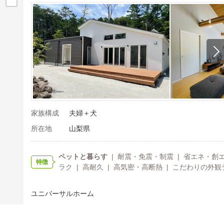
家族構成
夫婦＋犬
所在地
山梨県
ペットと暮らす
| 耐震・免震・制震 | 省エネ・創エ
特徴
ラク | 高耐久 | 高気密・高断熱 | こだわりの外観
ユニバーサルホーム