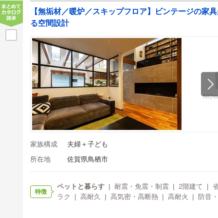
【無垢材／暖炉／スキップフロア】ビンテージの家具
る空間設計
家族構成
夫婦＋子ども
所在地
佐賀県鳥栖市
ペットと暮らす
| 耐震・免震・制震 | 2階建て | 
特徴
ラク | 高耐久 | 高気密・高断熱 | 高耐火 | 防音・