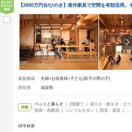
【2000万円台/ひのき】造作家具で空間を有効活用
家族構成
夫婦+お祖母様+子ども(双子の男の子)
所在地
滋賀県
ペットと暮らす
| 2階建て | 省エネ・創エネ・エコ（
特徴
気密・高断熱 | シンプルモダン | 防音・遮音 | …
綿半林業