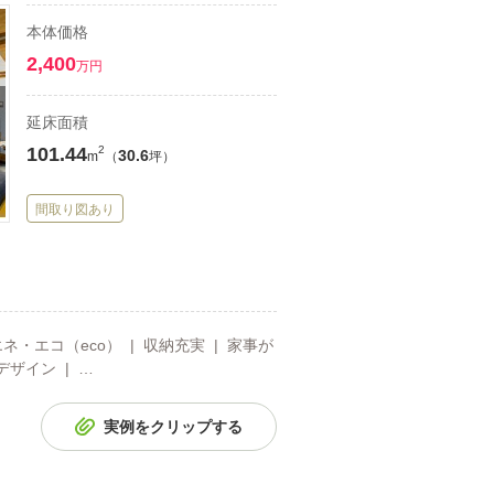
本体価格
2,400
万円
延床面積
101.44
2
30.6
m
（
坪）
間取り図あり
ネ・エコ（eco） | 収納充実 | 家事が
デザイン | …
実例をクリップする