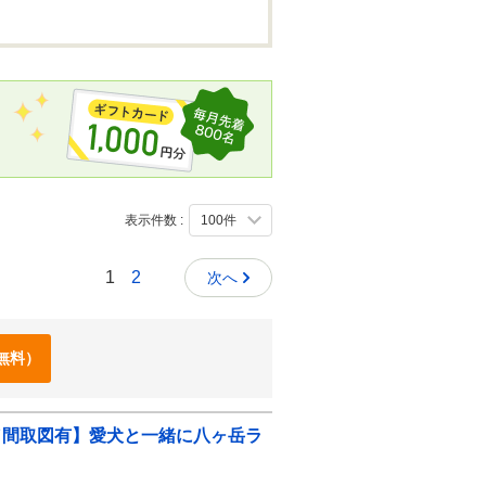
表示件数 :
1
2
次へ
無料）
／間取図有】愛犬と一緒に八ヶ岳ラ