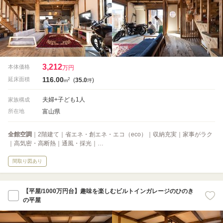
3,212
本体価格
万円
116.00
2
延床面積
(
35.0
)
m
坪
夫婦+子ども1人
家族構成
富山県
所在地
全館空調
｜2階建て｜省エネ・創エネ・エコ（eco）｜収納充実｜家事がラク
｜高気密・高断熱｜通風・採光｜…
間取り図あり
【平屋/1000万円台】趣味を楽しむビルトインガレージのひのき
の平屋