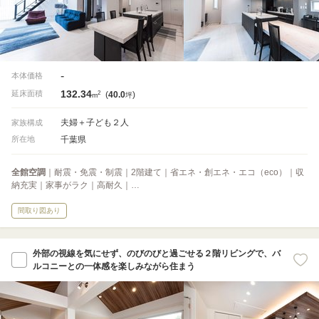
-
本体価格
132.34
2
延床面積
(
40.0
)
m
坪
夫婦＋子ども２人
家族構成
千葉県
所在地
全館空調
｜耐震・免震・制震｜2階建て｜省エネ・創エネ・エコ（eco）｜収
納充実｜家事がラク｜高耐久｜…
間取り図あり
外部の視線を気にせず、のびのびと過ごせる２階リビングで、バ
ルコニーとの一体感を楽しみながら住まう