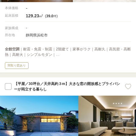
-
本体価格
129.23
2
延床面積
(
39.0
)
m
坪
-
家族構成
静岡県浜松市
所在地
全館空調
｜耐震・免震・制震｜2階建て｜家事がラク｜高耐久｜高気密・高断
熱｜高耐火｜シンプルモダン｜…
間取り図あり
【平屋／30坪台／天井高約３m】大きな窓の開放感とプライバシ
ーが両立する暮らし