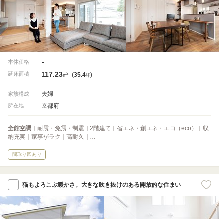
-
本体価格
117.23
2
延床面積
(
35.4
)
m
坪
夫婦
家族構成
京都府
所在地
全館空調
｜耐震・免震・制震｜2階建て｜省エネ・創エネ・エコ（eco）｜収
納充実｜家事がラク｜高耐久｜…
間取り図あり
猫もよろこぶ暖かさ。大きな吹き抜けのある開放的な住まい