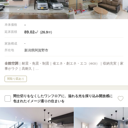
-
本体価格
89.02
2
延床面積
(
26.9
)
m
坪
-
家族構成
新潟県阿賀野市
所在地
全館空調
｜耐震・免震・制震｜省エネ・創エネ・エコ（eco）｜収納充実｜家
事がラク｜高耐久｜…
間取り図あり
間仕切りをなくしたワンフロアに、溢れる光を採り込み開放感に
包まれたイメージ通りの住まいを