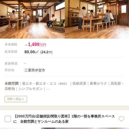
1,499
本体価格
～
万円
80.00
2
延床面積
(
24.2
)
m
坪
-
家族構成
三重県伊賀市
所在地
全館空調
｜省エネ・創エネ・エコ（eco）｜収納充実｜家事がラク｜高気密・
高断熱｜シンプルモダン｜…
間取り図あり
【2000万円台/店舗併設/間取り図有】1階の一部を事務所スペース
に 全館空調とサンルームのある家