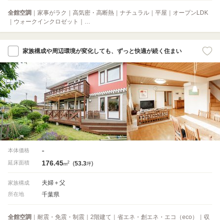
全館空調
｜家事がラク｜高気密・高断熱｜ナチュラル｜平屋｜オープンLDK
｜ウォークインクロゼット｜…
家族構成や周辺環境が変化しても、ずっと快適が続く住まい
-
本体価格
176.45
2
延床面積
(
53.3
)
m
坪
夫婦＋父
家族構成
千葉県
所在地
全館空調
｜耐震・免震・制震｜2階建て｜省エネ・創エネ・エコ（eco）｜収