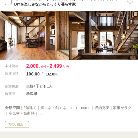
DIYを楽しみながらじっくり暮らす家
2,000
2,499
本体価格
万円
～
万円
106.00
2
延床面積
(
32.0
)
m
坪
夫婦+子ども1人
家族構成
群馬県
所在地
全館空調
｜2階建て｜省エネ・創エネ・エコ（eco）｜収納充実｜家事がラク
｜高気密・高断熱｜…
間取り図あり