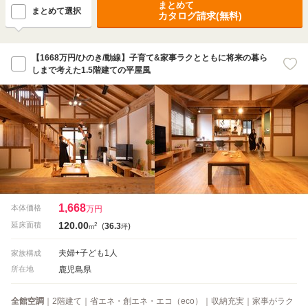
まとめて
まとめて選択
カタログ請求(無料)
【1668万円/ひのき/動線】子育て&家事ラクとともに将来の暮ら
しまで考えた1.5階建ての平屋風
1,668
本体価格
万円
120.00
2
延床面積
(
36.3
)
m
坪
夫婦+子ども1人
家族構成
鹿児島県
所在地
全館空調
｜2階建て｜省エネ・創エネ・エコ（eco）｜収納充実｜家事がラク