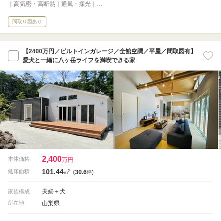
｜高気密・高断熱｜通風・採光｜…
間取り図あり
【2400万円／ビルトインガレージ／全館空調／平屋／間取図有】
愛犬と一緒に八ヶ岳ライフを満喫できる家
2,400
本体価格
万円
101.44
2
延床面積
(
30.6
)
m
坪
夫婦＋犬
家族構成
山梨県
所在地