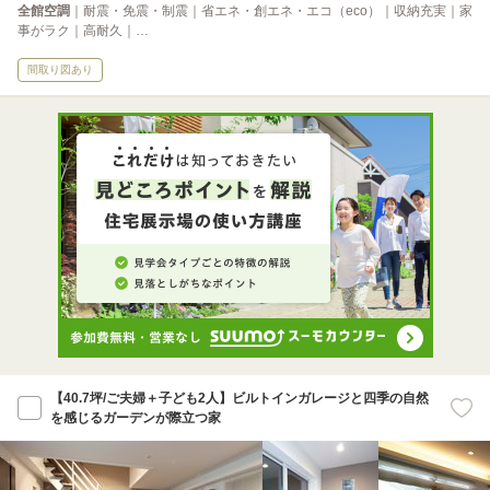
全館空調
｜耐震・免震・制震｜省エネ・創エネ・エコ（eco）｜収納充実｜家
事がラク｜高耐久｜…
間取り図あり
【40.7坪/ご夫婦＋子ども2人】ビルトインガレージと四季の自然
を感じるガーデンが際立つ家