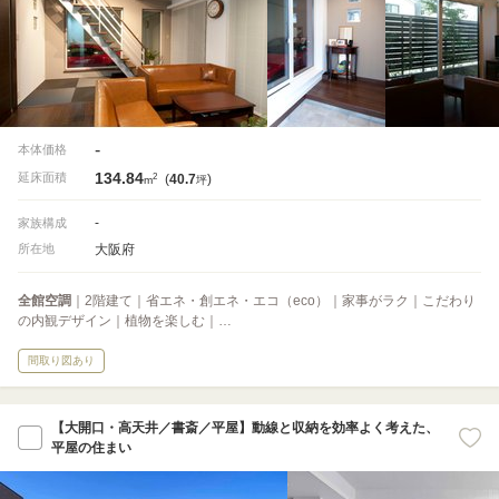
-
本体価格
134.84
2
延床面積
(
40.7
)
m
坪
-
家族構成
大阪府
所在地
全館空調
｜2階建て｜省エネ・創エネ・エコ（eco）｜家事がラク｜こだわり
の内観デザイン｜植物を楽しむ｜…
間取り図あり
【大開口・高天井／書斎／平屋】動線と収納を効率よく考えた、
平屋の住まい