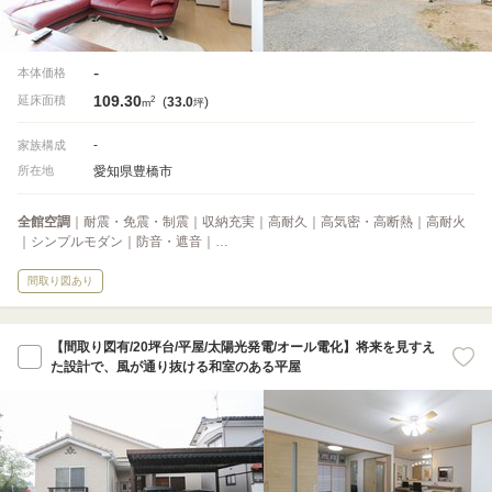
-
本体価格
109.30
2
延床面積
(
33.0
)
m
坪
-
家族構成
愛知県豊橋市
所在地
全館空調
｜耐震・免震・制震｜収納充実｜高耐久｜高気密・高断熱｜高耐火
｜シンプルモダン｜防音・遮音｜…
間取り図あり
【間取り図有/20坪台/平屋/太陽光発電/オール電化】将来を見すえ
た設計で、風が通り抜ける和室のある平屋