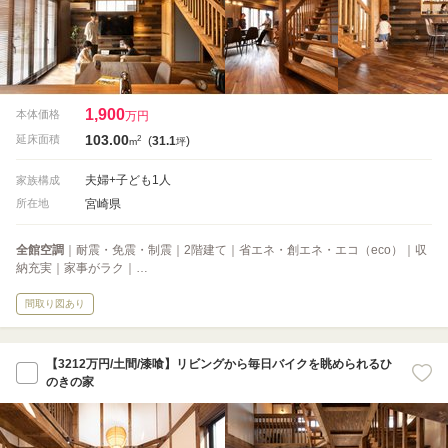
1,900
本体価格
万円
103.00
2
延床面積
(
31.1
)
m
坪
夫婦+子ども1人
家族構成
宮崎県
所在地
全館空調
｜耐震・免震・制震｜2階建て｜省エネ・創エネ・エコ（eco）｜収
納充実｜家事がラク｜…
間取り図あり
【3212万円/土間/漆喰】リビングから毎日バイクを眺められるひ
のきの家