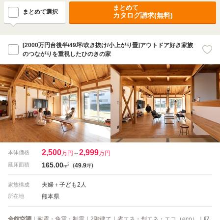
まとめて
まとめて選択
カタログ請求(無料)
[2000万円台後半/49坪/吹き抜け/小上がり畳]アウトドア好き家族
のつながりを重視したひのきの家
2,500
2,999
本体価格
万円
～
万円
165.00
2
延床面積
(
49.9
)
m
坪
夫婦＋子ども2人
家族構成
熊本県
所在地
全館空調
｜耐震・免震・制震｜2階建て｜省エネ・創エネ・エコ（eco）｜収