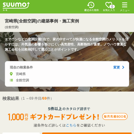
0
宮崎県[全館空調]の建築事例・施工実例
(全館空調)
エアコンなどの空調設備1台で、家の中すべてが快適になる全館空調のメリットを活
かすには、外気温の影響を受けにくい高気密性、高断熱性が重要。ノウハウ豊富な
施工会社を比較検討して選ぶことがポイントです。
現在の検索条件
変更
宮崎県
全館空調
検索結果
（1 ～69 件目/
69
件）