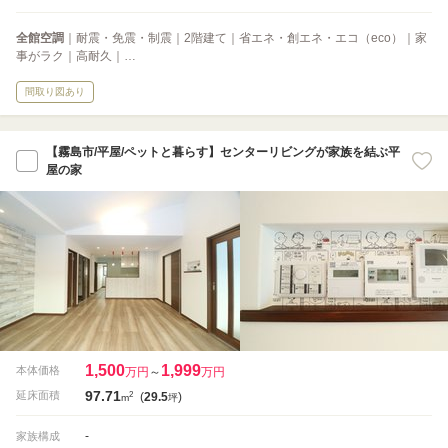
全館空調
｜耐震・免震・制震｜2階建て｜省エネ・創エネ・エコ（eco）｜家
事がラク｜高耐久｜…
間取り図あり
【霧島市/平屋/ペットと暮らす】センターリビングが家族を結ぶ平
屋の家
1,500
1,999
本体価格
万円
～
万円
97.71
2
延床面積
(
29.5
)
m
坪
-
家族構成