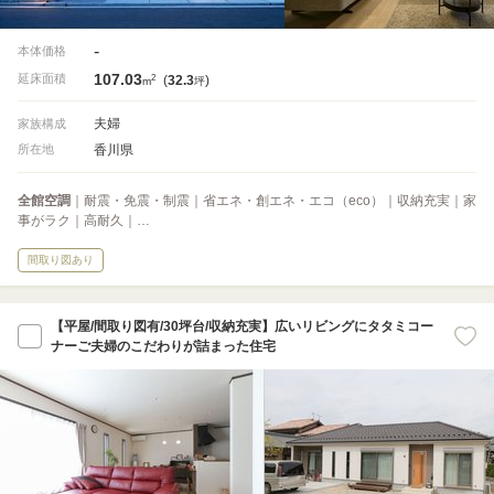
-
本体価格
107.03
2
延床面積
(
32.3
)
m
坪
夫婦
家族構成
香川県
所在地
全館空調
｜耐震・免震・制震｜省エネ・創エネ・エコ（eco）｜収納充実｜家
事がラク｜高耐久｜…
間取り図あり
【平屋/間取り図有/30坪台/収納充実】広いリビングにタタミコー
ナーご夫婦のこだわりが詰まった住宅