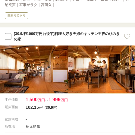
納充実｜家事がラク｜高耐久｜…
間取り図あり
[30.9坪/1000万円台後半]料理大好き夫婦のキッチン主役のひのき
の家
1,500
1,999
本体価格
万円
～
万円
102.15
2
延床面積
(
30.9
)
m
坪
-
家族構成
鹿児島県
所在地