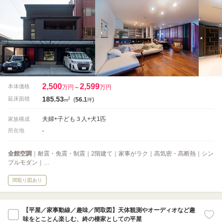
2,500
2,599
本体価格
万円
～
万円
185.53
2
延床面積
(
56.1
)
m
坪
夫婦+子ども３人+犬1匹
家族構成
-
所在地
全館空調
｜耐震・免震・制震｜2階建て｜家事がラク｜高気密・高断熱｜シン
プルモダン｜…
間取り図あり
【平屋／家事動線／趣味／間取図】天体観測やオーディオなど趣
味をとことん楽しむ、終の棲家としての平屋