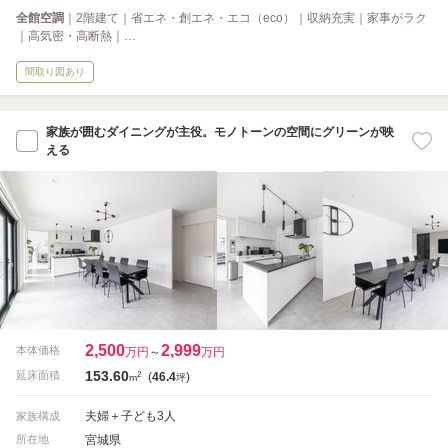
全館空調
｜2階建て｜省エネ・創エネ・エコ（eco）｜収納充実｜家事がラク
｜高気密・高断熱｜…
間取り図あり
家族が囲むダイニングが主役。モノトーンの空間にグリーンが映
える
2,500
2,999
本体価格
万円
～
万円
153.60
2
延床面積
(
46.4
)
m
坪
夫婦＋子ども3人
家族構成
宮城県
所在地