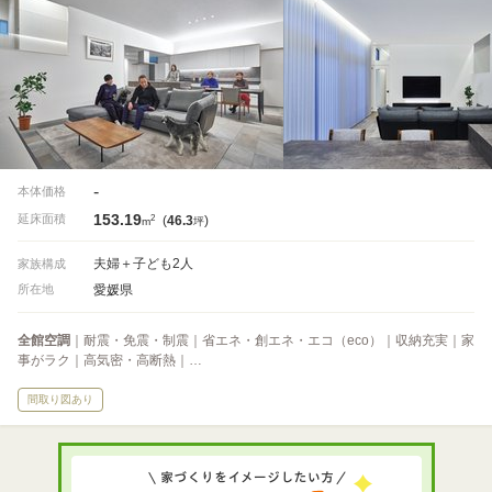
-
本体価格
153.19
2
延床面積
(
46.3
)
m
坪
夫婦＋子ども2人
家族構成
愛媛県
所在地
全館空調
｜耐震・免震・制震｜省エネ・創エネ・エコ（eco）｜収納充実｜家
事がラク｜高気密・高断熱｜…
間取り図あり