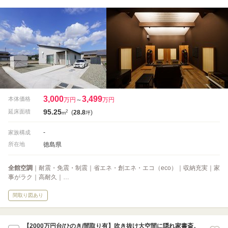
3,000
3,499
本体価格
万円
～
万円
95.25
2
延床面積
(
28.8
)
m
坪
-
家族構成
徳島県
所在地
全館空調
｜耐震・免震・制震｜省エネ・創エネ・エコ（eco）｜収納充実｜家
事がラク｜高耐久｜…
間取り図あり
【2000万円台/ひのき/間取り有】吹き抜け大空間に隠れ家書斎。