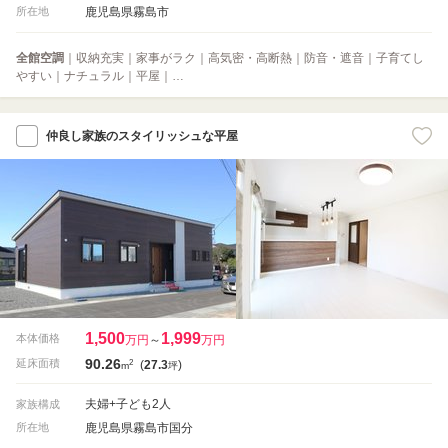
鹿児島県霧島市
所在地
全館空調
｜収納充実｜家事がラク｜高気密・高断熱｜防音・遮音｜子育てし
やすい｜ナチュラル｜平屋｜…
仲良し家族のスタイリッシュな平屋
1,500
1,999
本体価格
万円
～
万円
90.26
2
延床面積
(
27.3
)
m
坪
夫婦+子ども2人
家族構成
鹿児島県霧島市国分
所在地