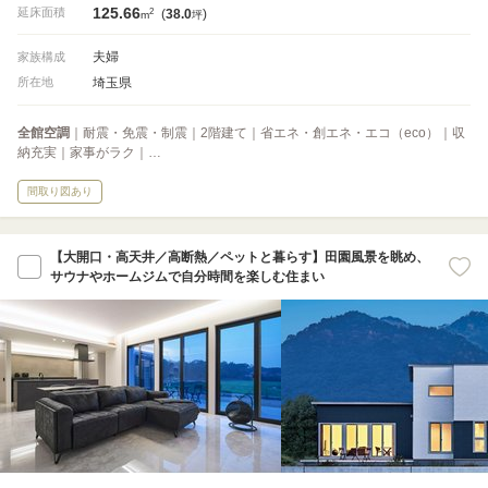
125.66
2
延床面積
(
38.0
)
m
坪
夫婦
家族構成
埼玉県
所在地
全館空調
｜耐震・免震・制震｜2階建て｜省エネ・創エネ・エコ（eco）｜収
納充実｜家事がラク｜…
間取り図あり
【大開口・高天井／高断熱／ペットと暮らす】田園風景を眺め、
サウナやホームジムで自分時間を楽しむ住まい