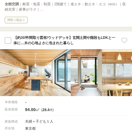
全館空調
｜耐震・免震・制震｜2階建て｜省エネ・創エネ・エコ（eco）｜収
納充実｜家事がラク｜…
間取り図あり
【約30坪/間取り図有/ウッドデッキ】玄関土間や階段もLDKと一
体に…木の心地よさに包まれた暮らし
-
本体価格
94.00
2
延床面積
(
28.4
)
m
坪
夫婦＋子ども１人
家族構成
東京都
所在地