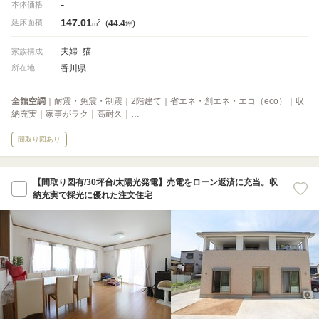
-
本体価格
147.01
2
延床面積
(
44.4
)
m
坪
夫婦+猫
家族構成
香川県
所在地
全館空調
｜耐震・免震・制震｜2階建て｜省エネ・創エネ・エコ（eco）｜収
納充実｜家事がラク｜高耐久｜…
間取り図あり
【間取り図有/30坪台/太陽光発電】売電をローン返済に充当。収
納充実で採光に優れた注文住宅