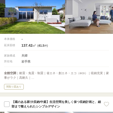
-
本体価格
137.42
2
延床面積
(
41.5
)
m
坪
夫婦
家族構成
岩手県
所在地
全館空調
｜耐震・免震・制震｜省エネ・創エネ・エコ（eco）｜収納充実｜家
事がラク｜高耐久｜…
間取り図あり
【蔵のある家/大収納/中庭】生活空間を美しく保つ収納計画と、細
部まで整えられたシンプルデザイン