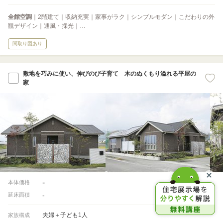
全館空調
｜2階建て｜収納充実｜家事がラク｜シンプルモダン｜こだわりの外
観デザイン｜通風・採光｜…
間取り図あり
敷地を巧みに使い、伸びのび子育て 木のぬくもり溢れる平屋の
家
-
本体価格
-
延床面積
夫婦＋子ども1人
家族構成