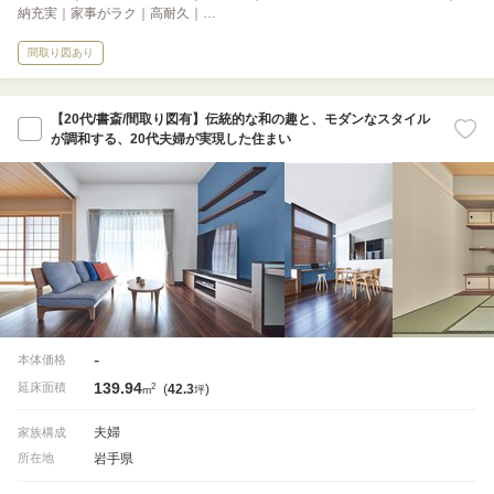
納充実｜家事がラク｜高耐久｜…
間取り図あり
【20代/書斎/間取り図有】伝統的な和の趣と、モダンなスタイル
が調和する、20代夫婦が実現した住まい
-
本体価格
139.94
2
延床面積
(
42.3
)
m
坪
夫婦
家族構成
岩手県
所在地