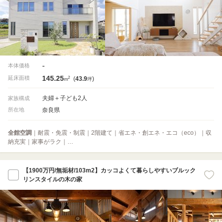
-
本体価格
145.25
2
延床面積
(
43.9
)
m
坪
夫婦＋子ども2人
家族構成
奈良県
所在地
全館空調
｜耐震・免震・制震｜2階建て｜省エネ・創エネ・エコ（eco）｜収
納充実｜家事がラク｜…
【1900万円/無垢材/103m2】カッコよくて暮らしやすいブルック
リンスタイルの木の家