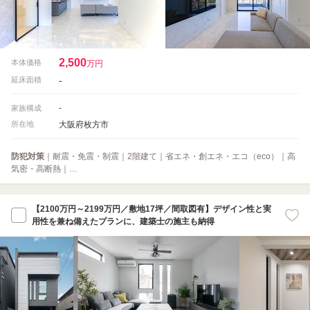
2,500
本体価格
万円
-
延床面積
-
家族構成
大阪府枚方市
所在地
防犯対策
｜耐震・免震・制震｜2階建て｜省エネ・創エネ・エコ（eco）｜高
気密・高断熱｜…
【2100万円～2199万円／敷地17坪／間取図有】デザイン性と実
用性を兼ね備えたプランに、建築士の施主も納得