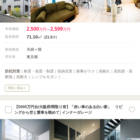
2,500
2,599
本体価格
万円
～
万円
71.10
2
延床面積
(
21.5
)
m
坪
夫婦＋猫
家族構成
東京都
所在地
防犯対策
｜耐震・免震・制震｜収納充実｜家事がラク｜高耐久｜高気密・高
断熱｜高耐火｜シンプルモダン｜…
間取り図あり
【5000万円台/大阪府/間取り有】「赤い車のある白い家」 リビ
ングから空と愛車を眺めて│インナーガレージ