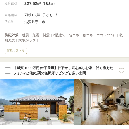
227.62
2
延床面積
(
68.8
)
m
坪
両親+夫婦+子ども1人
家族構成
滋賀県守山市
所在地
防犯対策
｜耐震・免震・制震｜2階建て｜省エネ・創エネ・エコ（eco）｜収
納充実｜家事がラク｜…
間取り図あり
【滋賀/1000万円台/平屋風】軒下から庭を楽しむ家。低く構えた
フォルムが包む栗の無垢床リビングと広い土間