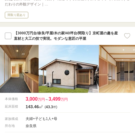
だわりの外観デザイン｜…
間取り図あり
【3000万円台/奈良/平屋/木の家/40坪台/間取り】京町屋の趣を産
直材と大工の技で実現。モダンな意匠の平屋
3,000
3,499
本体価格
万円
～
万円
143.46
2
延床面積
(
43.3
)
m
坪
夫婦+子ども1人+母
家族構成
奈良県
所在地