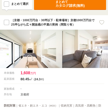
まとめて
まとめて選択
カタログ請求(無料)
［京都・1000万円台・30坪以下・駐車場有］京都1000万円台で
25坪ながら広々開放感の平屋の実例（間取り有）
1,608
本体価格
万円
80.45
2
延床面積
(
24.3
)
m
坪
-
家族構成
京都府
所在地
防犯対策
｜省エネ・創エネ・エコ（eco）｜収納充実｜高気密・高断熱｜防