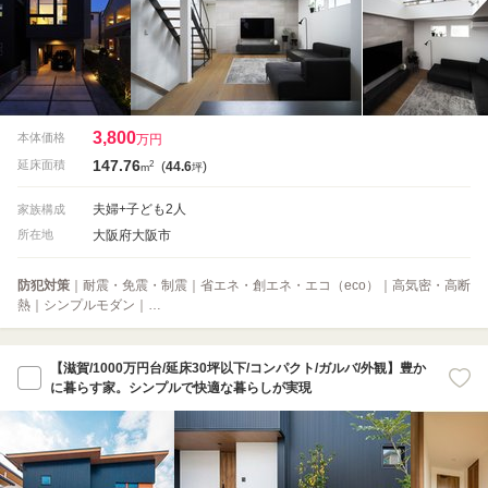
3,800
本体価格
万円
147.76
2
延床面積
(
44.6
)
m
坪
夫婦+子ども2人
家族構成
大阪府大阪市
所在地
防犯対策
｜耐震・免震・制震｜省エネ・創エネ・エコ（eco）｜高気密・高断
熱｜シンプルモダン｜…
【滋賀/1000万円台/延床30坪以下/コンパクト/ガルバ/外観】豊か
に暮らす家。シンプルで快適な暮らしが実現