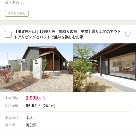
音・遮音｜…
間取り図あり
【滋賀県守山｜1990万円｜間取り図有｜平屋】通り土間のアウト
ドアリビングとロフトで趣味を楽しむお家
1,990
本体価格
万円
86.52
2
延床面積
(
26.1
)
m
坪
本人
家族構成
滋賀県
所在地