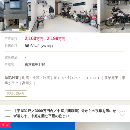
2,100
2,199
本体価格
万円
～
万円
88.61
2
延床面積
(
26.8
)
m
坪
-
家族構成
東京都中野区
所在地
防犯対策
｜耐震・免震・制震｜省エネ・創エネ・エコ（eco）｜収納充実｜家
事がラク｜高耐久｜…
間取り図あり
【平屋31坪／3000万円台／中庭／間取図】外からの視線を気にせ
ず暮らす。中庭を囲む平屋の住まい