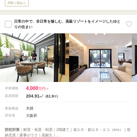
間取り図あり
日常の中で、非日常を愉しむ、高級リゾートをイメージしたゆと
りの住まい
4,000
本体価格
万円
～
204.91
2
延床面積
(
61.9
)
m
坪
夫婦
家族構成
大阪府
所在地
防犯対策
｜耐震・免震・制震｜2階建て｜省エネ・創エネ・エコ（eco）｜収
納充実｜家事がラク｜高耐久｜…