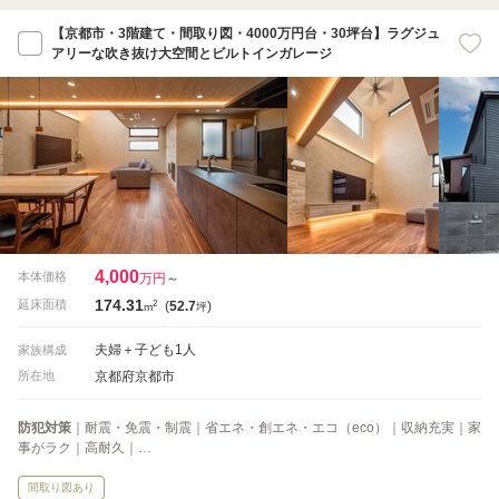
【京都市・3階建て・間取り図・4000万円台・30坪台】ラグジュ
アリーな吹き抜け大空間とビルトインガレージ
4,000
本体価格
万円
～
174.31
2
延床面積
(
52.7
)
m
坪
夫婦＋子ども1人
家族構成
京都府京都市
所在地
防犯対策
｜耐震・免震・制震｜省エネ・創エネ・エコ（eco）｜収納充実｜家
事がラク｜高耐久｜…
間取り図あり