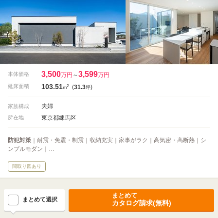
3,500
3,599
本体価格
万円
～
万円
103.51
2
延床面積
(
31.3
)
m
坪
夫婦
家族構成
東京都練馬区
所在地
防犯対策
｜耐震・免震・制震｜収納充実｜家事がラク｜高気密・高断熱｜シ
ンプルモダン｜…
間取り図あり
まとめて
まとめて選択
カタログ請求(無料)