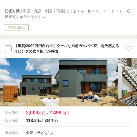
防犯対策
｜耐震・免震・制震｜2階建て｜省エネ・創エネ・エコ（eco）｜収
納充実｜家事がラク｜…
間取り図あり
【滋賀/2000万円台前半】クールな男前ガルバの家。開放感ある
リビングの吹き抜けが特徴
2,000
2,499
本体価格
万円
～
万円
118.24
2
延床面積
(
35.7
)
m
坪
夫婦＋子ども1人
家族構成