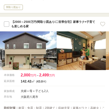
間取り図あり
【2000～2500万円/間取り図あり/二世帯住宅】家事ラク×子育て
も楽しめる家
2,000
2,499
本体価格
万円
～
万円
142.42
2
延床面積
(
43.0
)
m
坪
夫婦＋母＋子ども2人
家族構成
大阪府八尾市
所在地
防犯対策
｜耐震・免震・制震｜2階建て｜収納充実｜家事がラク｜高耐火｜こ