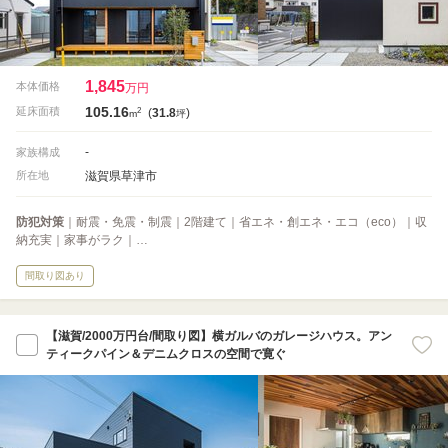
1,845
本体価格
万円
105.16
2
延床面積
(
31.8
)
m
坪
-
家族構成
滋賀県草津市
所在地
防犯対策
｜耐震・免震・制震｜2階建て｜省エネ・創エネ・エコ（eco）｜収
納充実｜家事がラク｜…
間取り図あり
【滋賀/2000万円台/間取り図】横ガルバのガレージハウス。アン
ティークパイン＆デニムクロスの空間で寛ぐ