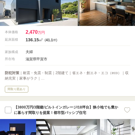
2,470
本体価格
万円
136.15
2
延床面積
(
41.1
)
m
坪
夫婦
家族構成
滋賀県甲賀市
所在地
防犯対策
｜耐震・免震・制震｜2階建て｜省エネ・創エネ・エコ（eco）｜収
納充実｜家事がラク｜…
間取り図あり
【3800万円/3階建/ビルトインガレージ/18坪台】狭小地でも豊か
に暮らす間取りを提案！都市型パッシブ住宅