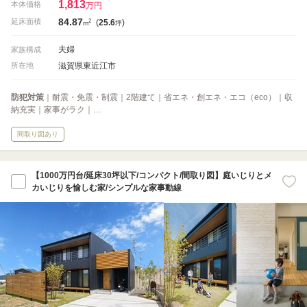
1,813
本体価格
万円
84.87
2
延床面積
(
25.6
)
m
坪
夫婦
家族構成
滋賀県東近江市
所在地
防犯対策
｜耐震・免震・制震｜2階建て｜省エネ・創エネ・エコ（eco）｜収
納充実｜家事がラク｜…
間取り図あり
【1000万円台/延床30坪以下/コンパクト/間取り図】庭いじりとメ
カいじりを愉しむ家/シンプルな家事動線