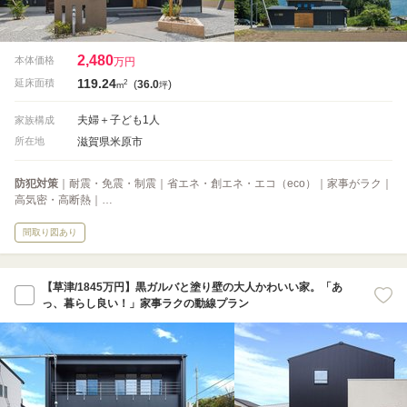
2,480
本体価格
万円
119.24
2
延床面積
(
36.0
)
m
坪
夫婦＋子ども1人
家族構成
滋賀県米原市
所在地
防犯対策
｜耐震・免震・制震｜省エネ・創エネ・エコ（eco）｜家事がラク｜
高気密・高断熱｜…
間取り図あり
【草津/1845万円】黒ガルバと塗り壁の大人かわいい家。「あ
っ、暮らし良い！」家事ラクの動線プラン