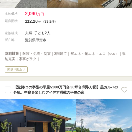
2,090
本体価格
万円
112.20
2
延床面積
(
33.9
)
m
坪
夫婦+子ども2人
家族構成
滋賀県甲賀市
所在地
防犯対策
｜耐震・免震・制震｜2階建て｜省エネ・創エネ・エコ（eco）｜収
納充実｜家事がラク｜…
間取り図あり
【滋賀/コの字型の平屋/2000万円台/30坪台/間取り図】黒ガルバの
外観。中庭を楽しむアイデア満載の平屋の家