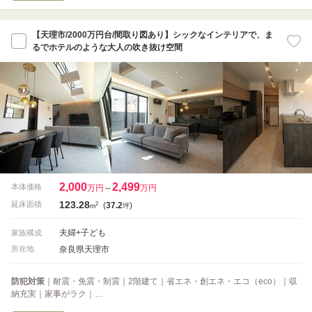
【天理市/2000万円台/間取り図あり】シックなインテリアで、ま
るでホテルのような大人の吹き抜け空間
2,000
2,499
本体価格
万円
～
万円
123.28
2
延床面積
(
37.2
)
m
坪
夫婦+子ども
家族構成
奈良県天理市
所在地
防犯対策
｜耐震・免震・制震｜2階建て｜省エネ・創エネ・エコ（eco）｜収
納充実｜家事がラク｜…