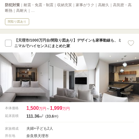
防犯対策
｜耐震・免震・制震｜収納充実｜家事がラク｜高耐久｜高気密・高
断熱｜高耐火｜…
間取り図あり
【天理市/1000万円台/間取り図あり】デザインも家事動線も、ミ
ニマルでハイセンスにまとめた家
1,500
1,999
本体価格
万円
～
万円
111.36
2
延床面積
(
33.6
)
m
坪
夫婦+子ども2人
家族構成
奈良県天理市
所在地