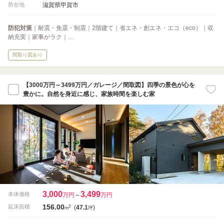
滋賀県甲賀市
所在地
防犯対策
｜耐震・免震・制震｜2階建て｜省エネ・創エネ・エコ（eco）｜収
納充実｜家事がラク｜…
間取り図あり
【3000万円～3499万円／ガレージ／間取図】四季の景色が心を
豊かに。自然を身近に感じ、家族時間を楽しむ家
3,000
3,499
本体価格
万円
～
万円
156.00
2
延床面積
(
47.1
)
m
坪