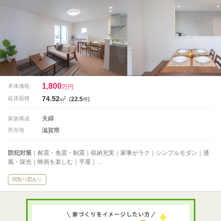
1,800
本体価格
万円
74.52
2
延床面積
(
22.5
)
m
坪
夫婦
家族構成
滋賀県
所在地
防犯対策
｜耐震・免震・制震｜収納充実｜家事がラク｜シンプルモダン｜通
風・採光｜映画を楽しむ｜平屋｜…
間取り図あり