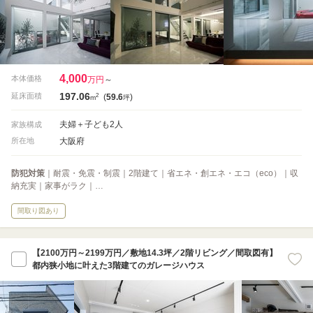
4,000
本体価格
万円
～
197.06
2
延床面積
(
59.6
)
m
坪
夫婦＋子ども2人
家族構成
大阪府
所在地
防犯対策
｜耐震・免震・制震｜2階建て｜省エネ・創エネ・エコ（eco）｜収
納充実｜家事がラク｜…
間取り図あり
【2100万円～2199万円／敷地14.3坪／2階リビング／間取図有】
都内狭小地に叶えた3階建てのガレージハウス