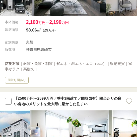
2,100
2,199
本体価格
万円
～
万円
98.06
2
延床面積
(
29.6
)
m
坪
夫婦
家族構成
神奈川県川崎市
所在地
防犯対策
｜耐震・免震・制震｜省エネ・創エネ・エコ（eco）｜収納充実｜家
事がラク｜高耐久｜…
間取り図あり
【2500万円～2599万円／狭小3階建て／間取図有】陽当たりの良
い角地のメリットを最大限に活かした住まい