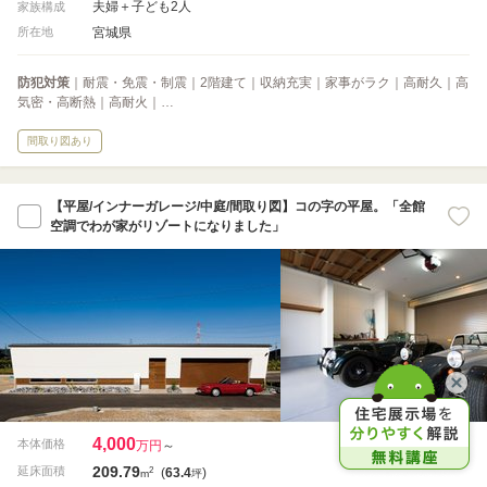
夫婦＋子ども2人
家族構成
宮城県
所在地
防犯対策
｜耐震・免震・制震｜2階建て｜収納充実｜家事がラク｜高耐久｜高
気密・高断熱｜高耐火｜…
間取り図あり
【平屋/インナーガレージ/中庭/間取り図】コの字の平屋。「全館
空調でわが家がリゾートになりました」
4,000
本体価格
万円
～
209.79
2
延床面積
(
63.4
)
m
坪