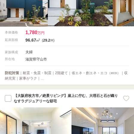
1,780
本体価格
万円
96.67
2
延床面積
(
29.2
)
m
坪
夫婦
家族構成
滋賀県守山市
所在地
防犯対策
｜耐震・免震・制震｜2階建て｜省エネ・創エネ・エコ（eco）｜収
納充実｜家事がラク｜…
【大阪府枚方市／絶景リビング】崖上に佇む、大理石と石が織り
なすラグジュアリーな邸宅