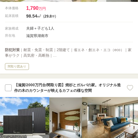
1,790
本体価格
万円
98.54
2
延床面積
(
29.8
)
m
坪
夫婦＋子ども1人
家族構成
滋賀県湖南市
所在地
防犯対策
｜耐震・免震・制震｜2階建て｜省エネ・創エネ・エコ（eco）｜家
事がラク｜高気密・高断熱｜…
間取り図あり
【滋賀/2000万円台/間取り図】焼杉とガルバの家。オリジナル造
作の木のカウンターが映えるカフェの様な空間