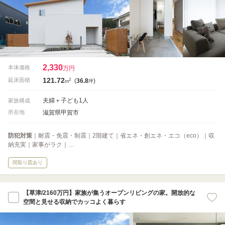
2,330
本体価格
万円
121.72
2
延床面積
(
36.8
)
m
坪
夫婦＋子ども1人
家族構成
滋賀県甲賀市
所在地
防犯対策
｜耐震・免震・制震｜2階建て｜省エネ・創エネ・エコ（eco）｜収
納充実｜家事がラク｜…
間取り図あり
【草津/2160万円】家族が集うオープンリビングの家。開放的な
空間と見せる収納でカッコよく暮らす