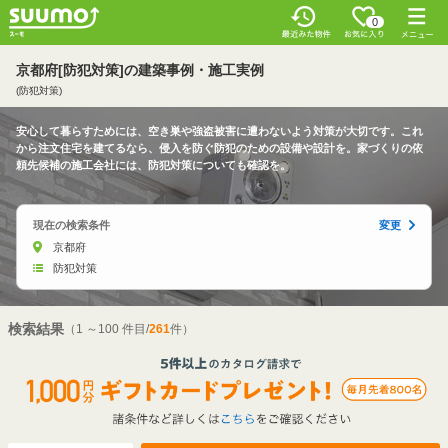
0
京都府[防犯対策]の建築事例・施工実例
(防犯対策)
安心して暮らすためには、空き巣や強盗被害に遭わないよう対策が大切です。これ
から注文住宅を建てるなら、侵入を防ぐ防犯のための設備や設計を。家づくりの依
頼先候補の施工会社には、防犯対策についても確認を。
現在の検索条件
変更
京都府
防犯対策
検索結果
（1 ～100 件目/
261
件）