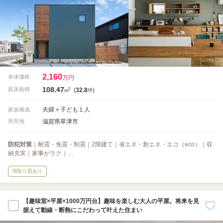
2,160
本体価格
万円
108.47
2
延床面積
(
32.8
)
m
坪
夫婦＋子ども１人
家族構成
滋賀県草津市
所在地
防犯対策
｜耐震・免震・制震｜2階建て｜省エネ・創エネ・エコ（eco）｜収
納充実｜家事がラク｜…
間取り図あり
【趣味室×平屋×1000万円台】趣味を楽しむ大人の平屋。将来を見
据えて動線・断熱にこだわって叶えた住まい