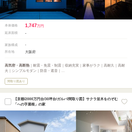
1,747
本体価格
万円
-
延床面積
-
家族構成
大阪府
所在地
高気密・高断熱
｜耐震・免震・制震｜収納充実｜家事がラク｜高耐久｜高耐
火｜シンプルモダン｜防音・遮音｜…
間取り図あり
【京都/2000万円台/30坪台/ガルバ/間取り図】サクラ並木をのぞむ
「への字屋根」の家