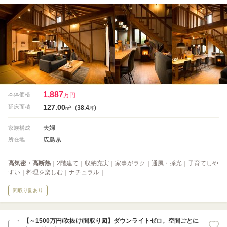
1,887
本体価格
万円
127.00
2
延床面積
(
38.4
)
m
坪
夫婦
家族構成
広島県
所在地
高気密・高断熱
｜2階建て｜収納充実｜家事がラク｜通風・採光｜子育てしや
すい｜料理を楽しむ｜ナチュラル｜…
間取り図あり
【～1500万円/吹抜け/間取り図】ダウンライトゼロ。空間ごとに