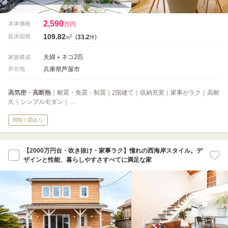
2,590
本体価格
万円
109.82
2
延床面積
(
33.2
)
m
坪
夫婦＋ネコ2匹
家族構成
兵庫県芦屋市
所在地
高気密・高断熱
｜耐震・免震・制震｜2階建て｜収納充実｜家事がラク｜高耐
久｜シンプルモダン｜…
間取り図あり
【2000万円台・吹き抜け・家事ラク】憧れの西海岸スタイル。デ
ザインと性能、暮らしやすさすべてに満足な家