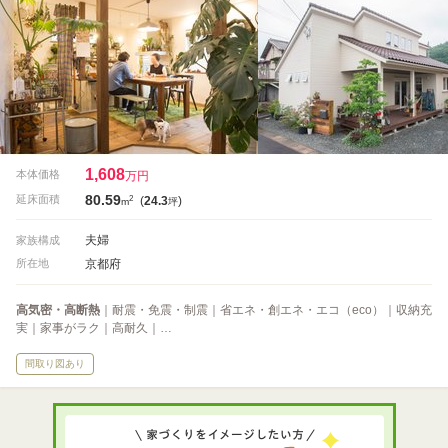
1,608
本体価格
万円
80.59
2
延床面積
(
24.3
)
m
坪
夫婦
家族構成
京都府
所在地
高気密・高断熱
｜耐震・免震・制震｜省エネ・創エネ・エコ（eco）｜収納充
実｜家事がラク｜高耐久｜…
間取り図あり