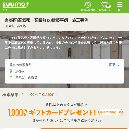
0
京都府[高気密・高断熱]の建築事例・施工実例
(高気密・高断熱)
ここでは高気密・高断熱な家づくりに力を入れている会社を紹介。どんな技術で一
年中快適な家を実現しているのか、複数の会社の特徴を比較して、興味を感じた施
工会社に連絡してみるといいでしょう。
現在の検索条件
変更
京都府
高気密・高断熱
検索結果
（1 ～100 件目/
2,190
件）