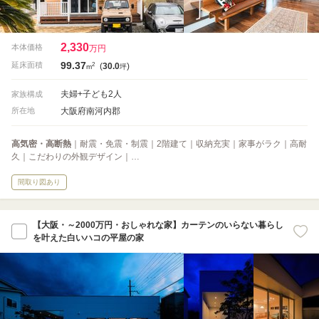
2,330
本体価格
万円
99.37
2
延床面積
(
30.0
)
m
坪
夫婦+子ども2人
家族構成
大阪府南河内郡
所在地
高気密・高断熱
｜耐震・免震・制震｜2階建て｜収納充実｜家事がラク｜高耐
久｜こだわりの外観デザイン｜…
間取り図あり
【大阪・～2000万円・おしゃれな家】カーテンのいらない暮らし
を叶えた白いハコの平屋の家