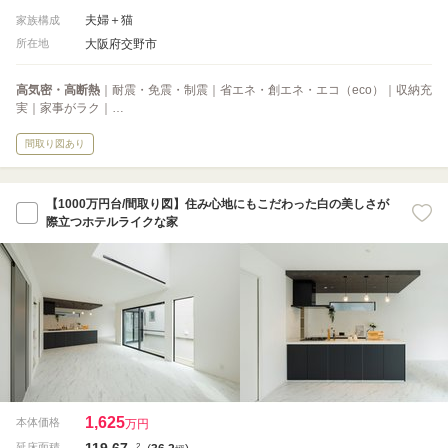
夫婦＋猫
家族構成
大阪府交野市
所在地
高気密・高断熱
｜耐震・免震・制震｜省エネ・創エネ・エコ（eco）｜収納充
実｜家事がラク｜…
間取り図あり
【1000万円台/間取り図】住み心地にもこだわった白の美しさが
際立つホテルライクな家
1,625
本体価格
万円
119.67
2
延床面積