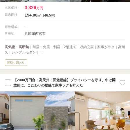
3,326
本体価格
万円
154.00
2
延床面積
(
46.5
)
m
坪
-
家族構成
兵庫県西宮市
所在地
高気密・高断熱
｜耐震・免震・制震｜2階建て｜収納充実｜家事がラク｜高耐
久｜シンプルモダン｜…
間取り図あり
【2000万円台・高天井・回遊動線】プライバシーを守り、中は開
放的に。こだわりの動線で家事ラクも叶えた