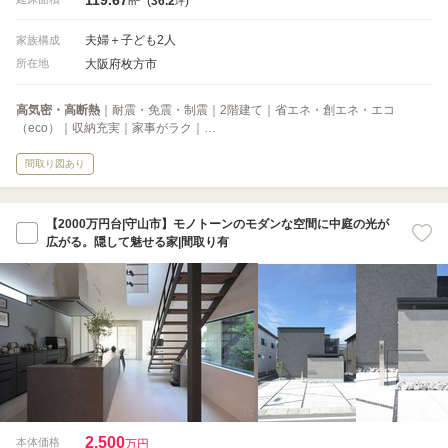
(
36.2
)
m
坪
夫婦＋子ども2人
家族構成
大阪府枚方市
所在地
高気密・高断熱
｜耐震・免震・制震｜2階建て｜省エネ・創エネ・エコ
（eco）｜収納充実｜家事がラク｜…
間取り図あり
【2000万円台|守山市】モノトーンのモダンな空間に中庭の光が
広がる。隠して魅せる家|間取り有
2,500
本体価格
万円