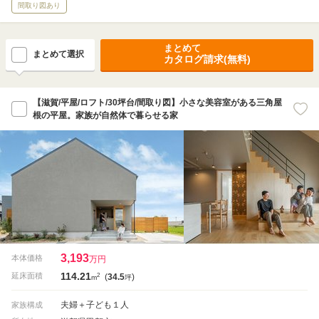
間取り図あり
まとめて
まとめて選択
カタログ請求(無料)
【滋賀/平屋/ロフト/30坪台/間取り図】小さな美容室がある三角屋
根の平屋。家族が自然体で暮らせる家
3,193
本体価格
万円
114.21
2
延床面積
(
34.5
)
m
坪
夫婦＋子ども１人
家族構成