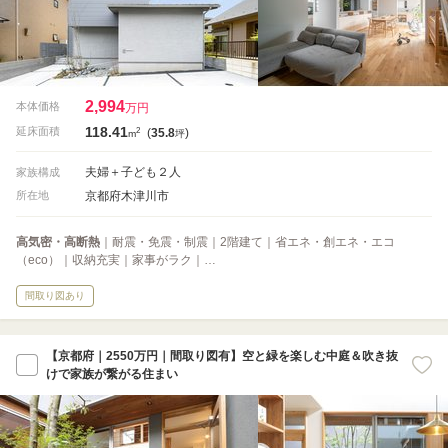
2,994
本体価格
万円
118.41
2
延床面積
(
35.8
)
m
坪
夫婦＋子ども２人
家族構成
京都府木津川市
所在地
高気密・高断熱
｜耐震・免震・制震｜2階建て｜省エネ・創エネ・エコ
（eco）｜収納充実｜家事がラク｜…
間取り図あり
【京都府｜2550万円｜間取り図有】空と緑を楽しむ中庭＆吹き抜
けで家族が繋がる住まい