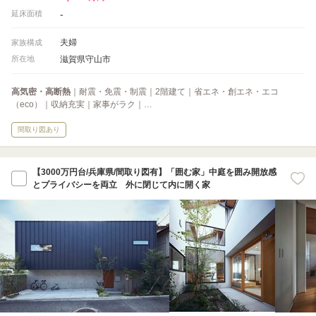
-
延床面積
夫婦
家族構成
滋賀県守山市
所在地
高気密・高断熱
｜耐震・免震・制震｜2階建て｜省エネ・創エネ・エコ
（eco）｜収納充実｜家事がラク｜…
間取り図あり
【3000万円台/兵庫県/間取り図有】「囲む家」中庭を囲み開放感
とプライバシーを両立 外に閉じて内に開く家