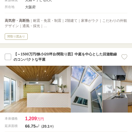
大阪府
所在地
高気密・高断熱
｜耐震・免震・制震｜2階建て｜家事がラク｜こだわりの外観
デザイン｜通風・採光｜…
間取り図あり
【～1500万円/狭小/20坪台/間取り図】中庭を中心とした回遊動線
のコンパクトな平屋
1,209
本体価格
万円
66.75
2
延床面積
(
20.1
)
m
坪