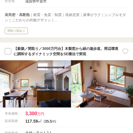
滋賀県甲賀市
所在地
高気密・高断熱
｜耐震・免震・制震｜収納充実｜家事がラク｜シンプルモダ
ン｜こだわりの外観デザイン｜…
間取り図あり
【新築／間取り／3000万円台】木製窓から緑の遊歩道。周辺環境
に調和するダイナミック空間をSE構法で実現
3,300
本体価格
万円
117.58
2
延床面積
(
35.5
)
m
坪
夫婦＋子ども2人
家族構成