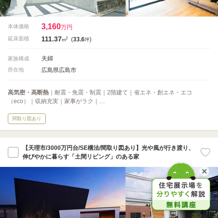
3,160
本体価格
万円
111.37
2
延床面積
(
33.6
)
m
坪
夫婦
家族構成
広島県広島市
所在地
高気密・高断熱
｜耐震・免震・制震｜2階建て｜省エネ・創エネ・エコ
（eco）｜収納充実｜家事がラク｜…
間取り図あり
【天理市/3000万円台/SE構法/間取り図あり】光や風が行き渡り、
伸びやかに暮らす「土間リビング」のある家