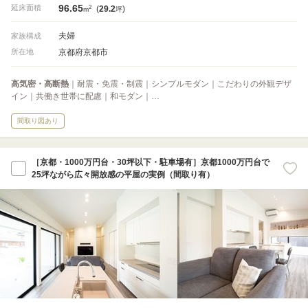
96.65
2
延床面積
(
29.2
)
m
坪
夫婦
家族構成
京都府京都市
所在地
高気密・高断熱
｜耐震・免震・制震｜シンプルモダン｜こだわりの外観デザ
イン｜共働き世帯に配慮｜和モダン｜…
間取り図あり
［京都・1000万円台・30坪以下・駐車場有］京都1000万円台で
25坪ながら広々開放感の平屋の実例（間取り有）