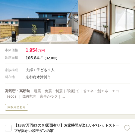
1,954
本体価格
万円
105.84
2
延床面積
(
32.0
)
m
坪
夫婦＋子ども１人
家族構成
京都府木津川市
所在地
高気密・高断熱
｜耐震・免震・制震｜2階建て｜省エネ・創エネ・エコ
（eco）｜収納充実｜家事がラク｜…
間取り図あり
【1887万円/ひのき/図面有り】お家時間が楽しい!ペレットストー
ブが温かい和モダンの家