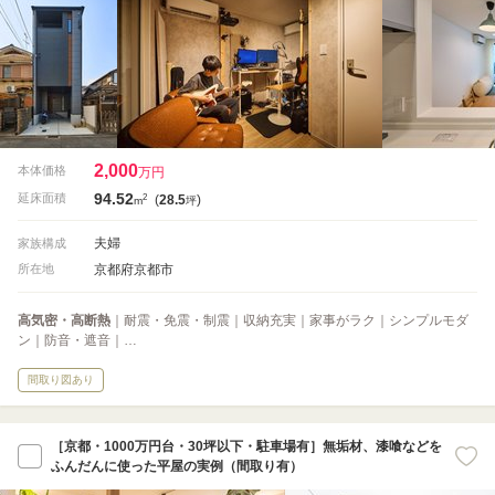
2,000
本体価格
万円
94.52
2
延床面積
(
28.5
)
m
坪
夫婦
家族構成
京都府京都市
所在地
高気密・高断熱
｜耐震・免震・制震｜収納充実｜家事がラク｜シンプルモダ
ン｜防音・遮音｜…
間取り図あり
［京都・1000万円台・30坪以下・駐車場有］無垢材、漆喰などを
ふんだんに使った平屋の実例（間取り有）