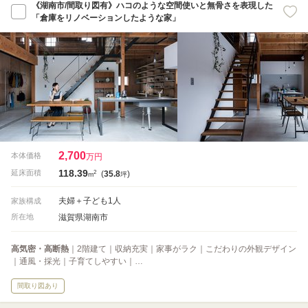
《湖南市/間取り図有》ハコのような空間使いと無骨さを表現した
「倉庫をリノベーションしたような家」
2,700
本体価格
万円
118.39
2
延床面積
(
35.8
)
m
坪
夫婦＋子ども1人
家族構成
滋賀県湖南市
所在地
高気密・高断熱
｜2階建て｜収納充実｜家事がラク｜こだわりの外観デザイン
｜通風・採光｜子育てしやすい｜…
間取り図あり