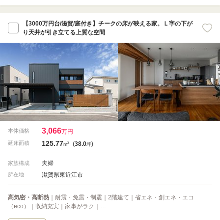
【3000万円台/滋賀/庭付き】チークの床が映える家。Ｌ字の下が
り天井が引き立てる上質な空間
3,066
本体価格
万円
125.77
2
延床面積
(
38.0
)
m
坪
夫婦
家族構成
滋賀県東近江市
所在地
高気密・高断熱
｜耐震・免震・制震｜2階建て｜省エネ・創エネ・エコ
（eco）｜収納充実｜家事がラク｜…