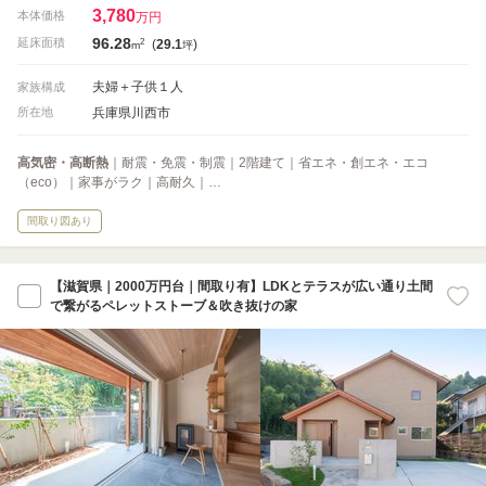
3,780
本体価格
万円
96.28
2
延床面積
(
29.1
)
m
坪
夫婦＋子供１人
家族構成
兵庫県川西市
所在地
高気密・高断熱
｜耐震・免震・制震｜2階建て｜省エネ・創エネ・エコ
（eco）｜家事がラク｜高耐久｜…
間取り図あり
【滋賀県｜2000万円台｜間取り有】LDKとテラスが広い通り土間
で繋がるペレットストーブ＆吹き抜けの家