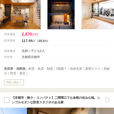
2,470
本体価格
万円
117.44
2
延床面積
(
35.5
)
m
坪
夫婦＋子ども2人
家族構成
京都府京都市
所在地
高気密・高断熱
｜耐震・免震・制震｜2階建て｜収納充実｜家事がラク｜高耐
久｜防音・遮音｜…
間取り図あり
【京都市・狭小・コンパクト】二間間口でも余裕の住み心地。シ
ンプルモダンな防音スタジオのある家