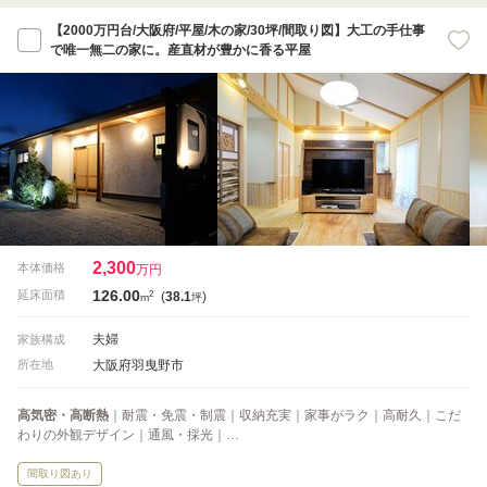
【2000万円台/大阪府/平屋/木の家/30坪/間取り図】大工の手仕事
で唯一無二の家に。産直材が豊かに香る平屋
2,300
本体価格
万円
126.00
2
延床面積
(
38.1
)
m
坪
夫婦
家族構成
大阪府羽曳野市
所在地
高気密・高断熱
｜耐震・免震・制震｜収納充実｜家事がラク｜高耐久｜こだ
わりの外観デザイン｜通風・採光｜…
間取り図あり