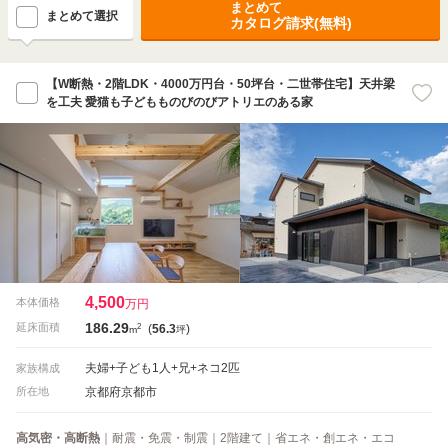
まとめて
まとめて選択
カタログ請求(無料)
【W断熱・2階LDK・4000万円台・50坪台・二世帯住宅】天井梁
を工夫 愛猫も子どもものびのびアトリエのある家
4,500
本体価格
万円
186.29
2
延床面積
(
56.3
)
m
坪
夫婦+子ども1人+兄+ネコ2匹
家族構成
京都府京都市
所在地
高気密・高断熱
｜耐震・免震・制震｜2階建て｜省エネ・創エネ・エコ