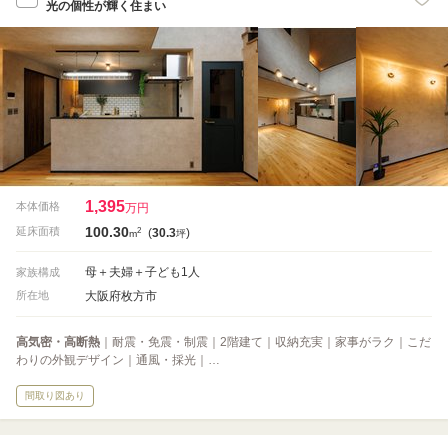
光の個性が輝く住まい
1,395
本体価格
万円
100.30
2
延床面積
(
30.3
)
m
坪
母＋夫婦＋子ども1人
家族構成
大阪府枚方市
所在地
高気密・高断熱
｜耐震・免震・制震｜2階建て｜収納充実｜家事がラク｜こだ
わりの外観デザイン｜通風・採光｜…
間取り図あり