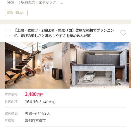
（eco）｜収納充実｜家事がラク｜…
間取り図あり
【土間・吹抜け・2階LDK・間取り図】柔軟な発想でプランニン
グ。遊びの楽しさと暮らしやすさを詰め込んだ家
3,480
本体価格
万円
164.19
2
延床面積
(
49.6
)
m
坪
夫婦+子ども2人
家族構成
京都府京都市
所在地