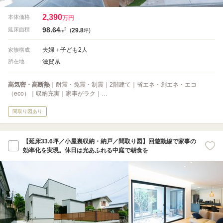
2,390
本体価格
万円
98.64
2
延床面積
(
29.8
)
m
坪
夫婦＋子ども2人
家族構成
滋賀県
所在地
高気密・高断熱
｜耐震・免震・制震｜2階建て｜省エネ・創エネ・エコ
（eco）｜収納充実｜家事がラク｜…
間取り図あり
【延床33.6坪／小屋裏収納・納戸／間取り図】回遊動線で家事の
効率化を実現。休日は光あふれる中庭で朝食を