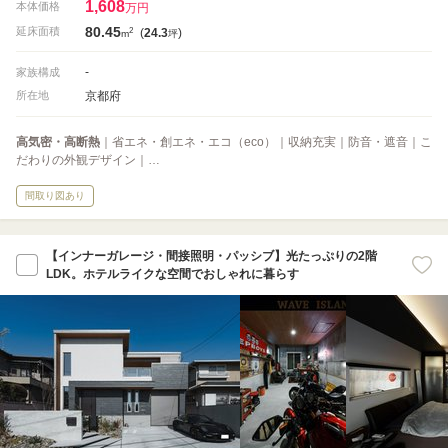
1,608
本体価格
万円
80.45
2
延床面積
(
24.3
)
m
坪
-
家族構成
京都府
所在地
高気密・高断熱
｜省エネ・創エネ・エコ（eco）｜収納充実｜防音・遮音｜こ
だわりの外観デザイン｜…
間取り図あり
【インナーガレージ・間接照明・パッシブ】光たっぷりの2階
LDK。ホテルライクな空間でおしゃれに暮らす