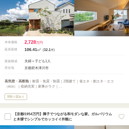
2,728
本体価格
万円
106.41
2
延床面積
(
32.1
)
m
坪
夫婦＋子ども1人
家族構成
京都府木津川市
所在地
高気密・高断熱
｜耐震・免震・制震｜2階建て｜省エネ・創エネ・エコ
（eco）｜収納充実｜家事がラク｜…
間取り図あり
【京都/1954万円】障子でつながる和モダンな家。ガルバリウム
と木塀でシンプルでカッコイイ外観に