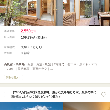
2,550
本体価格
万円
109.79
2
延床面積
(
33.2
)
m
坪
夫婦＋子ども1人
家族構成
京都府
所在地
高気密・高断熱
｜耐震・免震・制震｜2階建て｜省エネ・創エネ・エコ
（eco）｜収納充実｜家事がラク｜…
間取り図あり
【2000万円台/京都/自然素材】温かな光を感じる家。風景の中に
溶け込むような２階リビングで暮らす