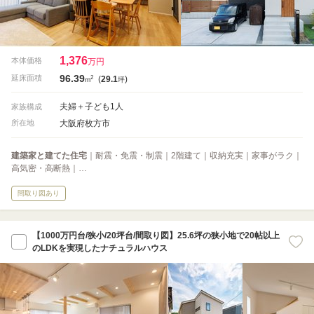
1,376
本体価格
万円
96.39
2
延床面積
(
29.1
)
m
坪
夫婦＋子ども1人
家族構成
大阪府枚方市
所在地
建築家と建てた住宅
｜耐震・免震・制震｜2階建て｜収納充実｜家事がラク｜
高気密・高断熱｜…
間取り図あり
【1000万円台/狭小/20坪台/間取り図】25.6坪の狭小地で20帖以上
のLDKを実現したナチュラルハウス