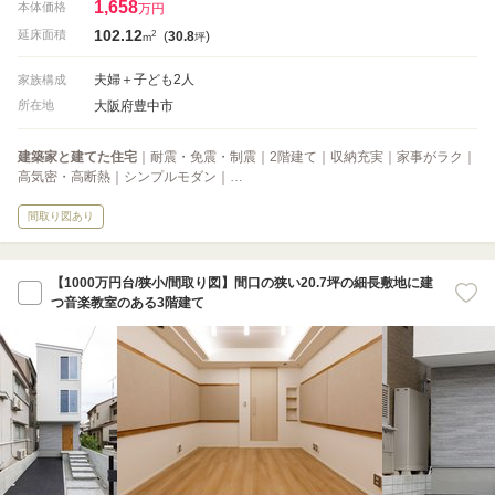
1,658
本体価格
万円
102.12
2
延床面積
(
30.8
)
m
坪
夫婦＋子ども2人
家族構成
大阪府豊中市
所在地
建築家と建てた住宅
｜耐震・免震・制震｜2階建て｜収納充実｜家事がラク｜
高気密・高断熱｜シンプルモダン｜…
間取り図あり
【1000万円台/狭小/間取り図】間口の狭い20.7坪の細長敷地に建
つ音楽教室のある3階建て