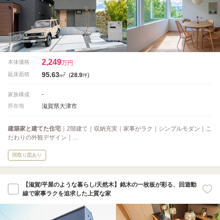
2,249
本体価格
万円
95.63
2
延床面積
(
28.9
)
m
坪
-
家族構成
滋賀県大津市
所在地
建築家と建てた住宅
｜2階建て｜収納充実｜家事がラク｜シンプルモダン｜こ
だわりの外観デザイン｜…
間取り図あり
【滋賀/平屋のような暮らし/天然木】銘木の一枚板が彩る、回遊動
線で家事ラクを追求した上質な家