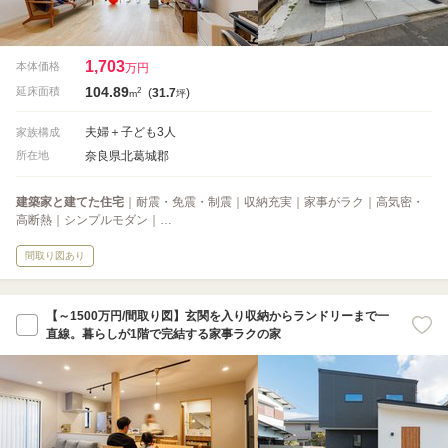
1,703
本体価格
万円
104.89
2
延床面積
(
31.7
)
m
坪
夫婦＋子ども3人
家族構成
奈良県北葛城郡
所在地
建築家と建てた住宅
｜耐震・免震・制震｜収納充実｜家事がラク｜高気密・
高断熱｜シンプルモダン｜…
間取り図あり
【～1500万円/間取り図】玄関を入り収納からランドリーまで一
直線。暮らしが1階で完結する家事ラクの家