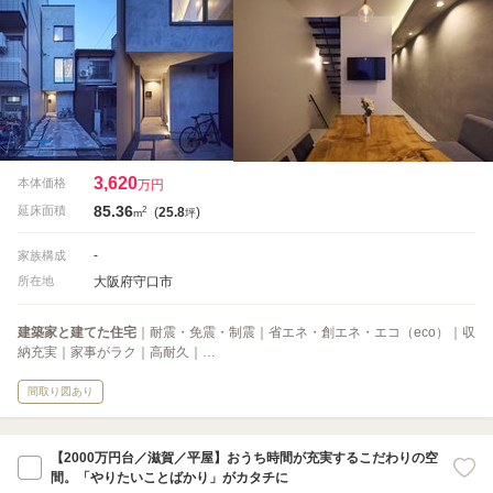
3,620
本体価格
万円
85.36
2
延床面積
(
25.8
)
m
坪
-
家族構成
大阪府守口市
所在地
建築家と建てた住宅
｜耐震・免震・制震｜省エネ・創エネ・エコ（eco）｜収
納充実｜家事がラク｜高耐久｜…
間取り図あり
【2000万円台／滋賀／平屋】おうち時間が充実するこだわりの空
間。「やりたいことばかり」がカタチに