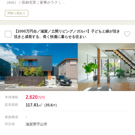
（eco）｜収納充実｜家事がラク｜…
間取り図あり
【2000万円台／滋賀／土間リビング／ガルバ】子どもと緑が活き
活きと成長する、長く快適に暮らせる住まい
2,620
本体価格
万円
117.81
2
延床面積
(
35.6
)
m
坪
-
家族構成
滋賀県守山市
所在地