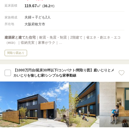
119.67
2
延床面積
(
36.2
)
m
坪
夫婦＋子ども2人
家族構成
大阪府枚方市
所在地
建築家と建てた住宅
｜耐震・免震・制震｜2階建て｜省エネ・創エネ・エコ
（eco）｜収納充実｜家事がラク｜…
間取り図あり
【1000万円台/延床30坪以下/コンパクト/間取り図】庭いじりとメ
カいじりを愉しむ家/シンプルな家事動線