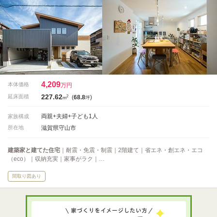
4,209
本体価格
万円
227.62
2
延床面積
(
68.8
)
m
坪
両親+夫婦+子ども1人
家族構成
滋賀県守山市
所在地
建築家と建てた住宅
｜耐震・免震・制震｜2階建て｜省エネ・創エネ・エコ
（eco）｜収納充実｜家事がラク｜…
間取り図あり