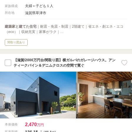
夫婦＋子ども１人
家族構成
滋賀県草津市
所在地
建築家と建てた住宅
｜耐震・免震・制震｜2階建て｜省エネ・創エネ・エコ
（eco）｜収納充実｜家事がラク｜…
間取り図あり
【滋賀/2000万円台/間取り図】横ガルバのガレージハウス。アン
ティークパイン＆デニムクロスの空間で寛ぐ
2,470
本体価格
万円
136.15
2
延床面積