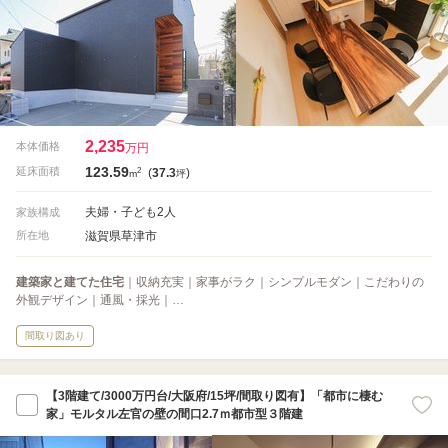
2,235
本体価格
万円
123.59
2
延床面積
(
37.3
)
m
坪
夫婦・子ども2人
家族構成
滋賀県草津市
所在地
建築家と建てた住宅
｜収納充実｜家事がラク｜シンプルモダン｜こだわりの
外観デザイン｜通風・採光｜…
間取り図あり
【3階建て/3000万円台/大阪府/15坪/間取り図有】「都市に棲む
家」モルタル左官の壁の間口2.7ｍ都市型３階建