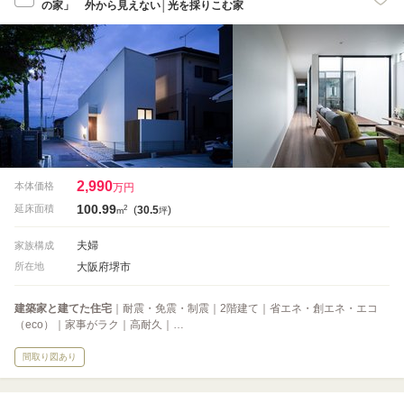
の家」 外から見えない│光を採りこむ家
2,990
本体価格
万円
100.99
2
延床面積
(
30.5
)
m
坪
夫婦
家族構成
大阪府堺市
所在地
建築家と建てた住宅
｜耐震・免震・制震｜2階建て｜省エネ・創エネ・エコ
（eco）｜家事がラク｜高耐久｜…
間取り図あり