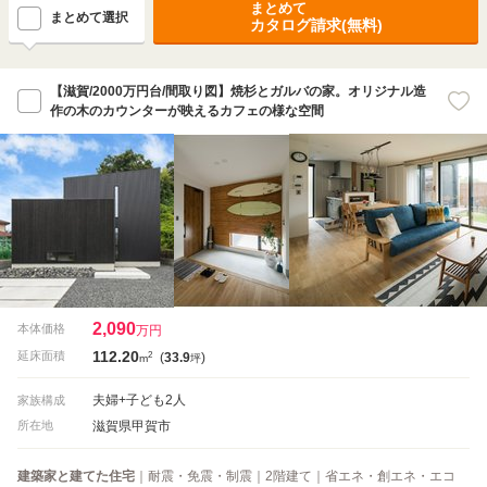
まとめて
まとめて選択
カタログ請求(無料)
【滋賀/2000万円台/間取り図】焼杉とガルバの家。オリジナル造
作の木のカウンターが映えるカフェの様な空間
2,090
本体価格
万円
112.20
2
延床面積
(
33.9
)
m
坪
夫婦+子ども2人
家族構成
滋賀県甲賀市
所在地
建築家と建てた住宅
｜耐震・免震・制震｜2階建て｜省エネ・創エネ・エコ