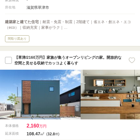
滋賀県草津市
所在地
建築家と建てた住宅
｜耐震・免震・制震｜2階建て｜省エネ・創エネ・エコ
（eco）｜収納充実｜家事がラク｜…
間取り図あり
【草津/2160万円】家族が集うオープンリビングの家。開放的な
空間と見せる収納でカッコよく暮らす
2,160
本体価格
万円
108.47
2
延床面積
(
32.8
)
m
坪