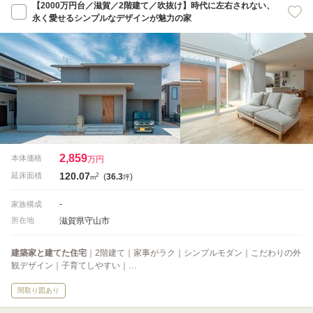
【2000万円台／滋賀／2階建て／吹抜け】時代に左右されない、
永く愛せるシンプルなデザインが魅力の家
2,859
本体価格
万円
120.07
2
延床面積
(
36.3
)
m
坪
-
家族構成
滋賀県守山市
所在地
建築家と建てた住宅
｜2階建て｜家事がラク｜シンプルモダン｜こだわりの外
観デザイン｜子育てしやすい｜…
間取り図あり