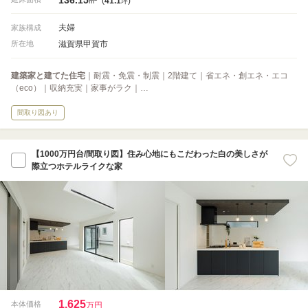
(
41.1
)
m
坪
夫婦
家族構成
滋賀県甲賀市
所在地
建築家と建てた住宅
｜耐震・免震・制震｜2階建て｜省エネ・創エネ・エコ
（eco）｜収納充実｜家事がラク｜…
間取り図あり
【1000万円台/間取り図】住み心地にもこだわった白の美しさが
際立つホテルライクな家
1,625
本体価格
万円