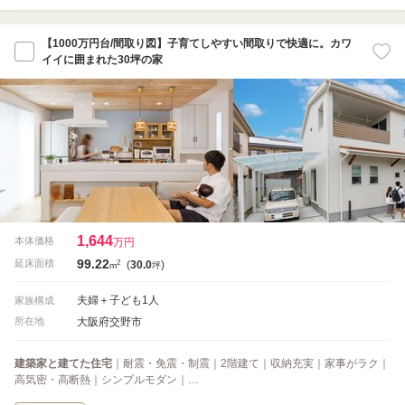
【1000万円台/間取り図】子育てしやすい間取りで快適に。カワ
イイに囲まれた30坪の家
1,644
本体価格
万円
99.22
2
延床面積
(
30.0
)
m
坪
夫婦＋子ども1人
家族構成
大阪府交野市
所在地
建築家と建てた住宅
｜耐震・免震・制震｜2階建て｜収納充実｜家事がラク｜
高気密・高断熱｜シンプルモダン｜…