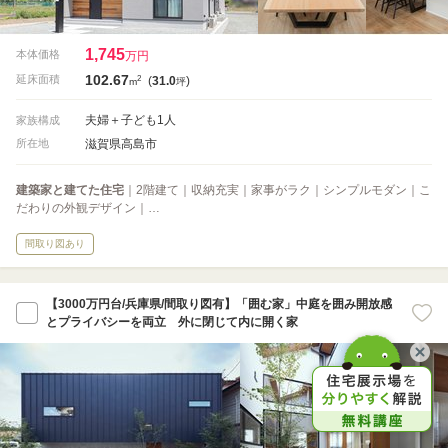
1,745
本体価格
万円
102.67
2
延床面積
(
31.0
)
m
坪
夫婦＋子ども1人
家族構成
滋賀県高島市
所在地
建築家と建てた住宅
｜2階建て｜収納充実｜家事がラク｜シンプルモダン｜こ
だわりの外観デザイン｜…
間取り図あり
【3000万円台/兵庫県/間取り図有】「囲む家」中庭を囲み開放感
とプライバシーを両立 外に閉じて内に開く家