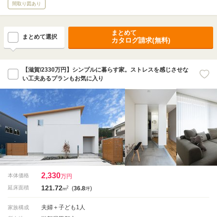
間取り図あり
まとめて
まとめて選択
カタログ請求(無料)
【滋賀/2330万円】シンプルに暮らす家。ストレスを感じさせな
い工夫あるプランもお気に入り
2,330
本体価格
万円
121.72
2
延床面積
(
36.8
)
m
坪
夫婦＋子ども1人
家族構成