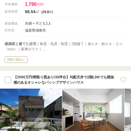
1,790
本体価格
万円
98.54
2
延床面積
(
29.8
)
m
坪
夫婦＋子ども1人
家族構成
滋賀県湖南市
所在地
建築家と建てた住宅
｜耐震・免震・制震｜2階建て｜省エネ・創エネ・エコ
（eco）｜家事がラク｜…
間取り図あり
【3500万円/間取り図あり/30坪台】勾配天井で2階LDKでも開放
感のあるオシャレなパッシブデザインハウス