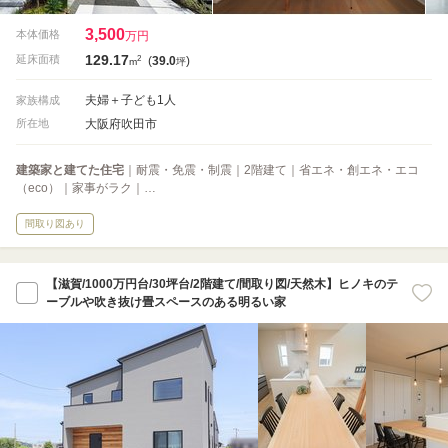
3,500
本体価格
万円
129.17
2
延床面積
(
39.0
)
m
坪
夫婦＋子ども1人
家族構成
大阪府吹田市
所在地
建築家と建てた住宅
｜耐震・免震・制震｜2階建て｜省エネ・創エネ・エコ
（eco）｜家事がラク｜…
間取り図あり
【滋賀/1000万円台/30坪台/2階建て/間取り図/天然木】ヒノキのテ
ーブルや吹き抜け畳スペースのある明るい家