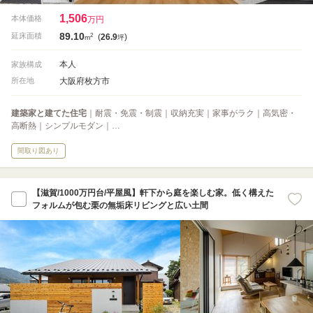
1,506
本体価格
万円
89.10
2
延床面積
(
26.9
)
m
坪
本人
家族構成
大阪府枚方市
所在地
建築家と建てた住宅
｜耐震・免震・制震｜収納充実｜家事がラク｜高気密・
高断熱｜シンプルモダン｜…
間取り図あり
【滋賀/1000万円台/平屋風】軒下から庭を楽しむ家。低く構えた
フォルムが包む栗の無垢床リビングと広い土間