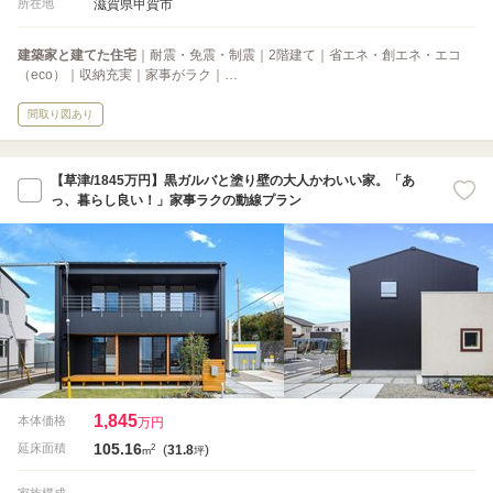
滋賀県甲賀市
所在地
建築家と建てた住宅
｜耐震・免震・制震｜2階建て｜省エネ・創エネ・エコ
（eco）｜収納充実｜家事がラク｜…
間取り図あり
【草津/1845万円】黒ガルバと塗り壁の大人かわいい家。「あ
っ、暮らし良い！」家事ラクの動線プラン
1,845
本体価格
万円
105.16
2
延床面積
(
31.8
)
m
坪
-
家族構成