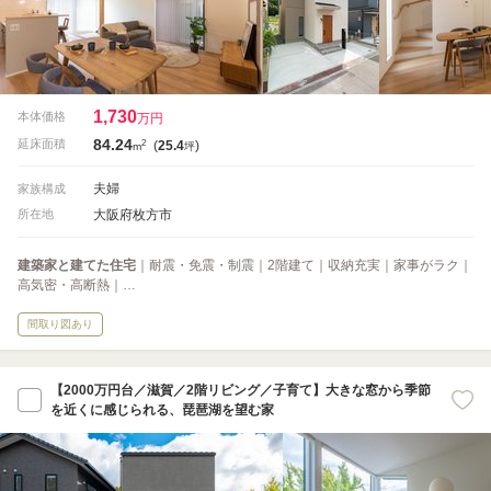
1,730
本体価格
万円
84.24
2
延床面積
(
25.4
)
m
坪
夫婦
家族構成
大阪府枚方市
所在地
建築家と建てた住宅
｜耐震・免震・制震｜2階建て｜収納充実｜家事がラク｜
高気密・高断熱｜…
間取り図あり
【2000万円台／滋賀／2階リビング／子育て】大きな窓から季節
を近くに感じられる、琵琶湖を望む家