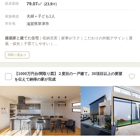
79.07
2
延床面積
(
23.9
)
m
坪
夫婦＋子ども1人
家族構成
滋賀県草津市
所在地
建築家と建てた住宅
｜収納充実｜家事がラク｜こだわりの外観デザイン｜通
風・採光｜子育てしやすい｜…
間取り図あり
【1000万円台/間取り図】２度目の一戸建て。30項目以上の要望
を伝えて納得の家が完成