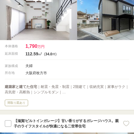
1,790
本体価格
万円
112.59
2
延床面積
(
34.0
)
m
坪
夫婦
家族構成
大阪府枚方市
所在地
建築家と建てた住宅
｜耐震・免震・制震｜2階建て｜収納充実｜家事がラク｜
高気密・高断熱｜シンプルモダン｜…
間取り図あり
【滋賀/ビルトインガレージ】甘い香りがするガレージハウス。親
子のライフスタイルが快適になる二世帯住宅