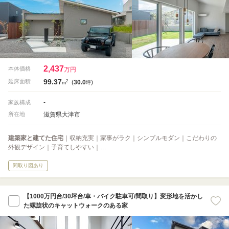
2,437
本体価格
万円
99.37
2
延床面積
(
30.0
)
m
坪
-
家族構成
滋賀県大津市
所在地
建築家と建てた住宅
｜収納充実｜家事がラク｜シンプルモダン｜こだわりの
外観デザイン｜子育てしやすい｜…
間取り図あり
【1000万円台/30坪台/車・バイク駐車可/間取り】変形地を活かし
た螺旋状のキャットウォークのある家