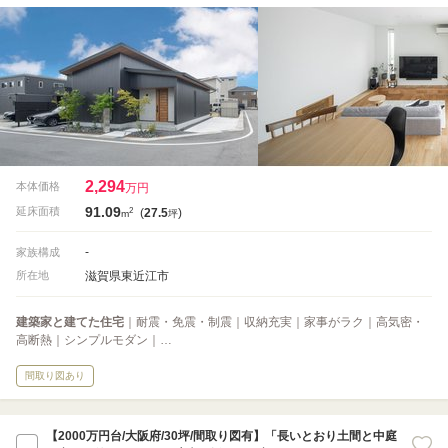
2,294
本体価格
万円
91.09
2
延床面積
(
27.5
)
m
坪
-
家族構成
滋賀県東近江市
所在地
建築家と建てた住宅
｜耐震・免震・制震｜収納充実｜家事がラク｜高気密・
高断熱｜シンプルモダン｜…
間取り図あり
【2000万円台/大阪府/30坪/間取り図有】「長いとおり土間と中庭