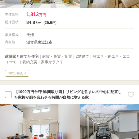
1,813
本体価格
万円
84.87
2
延床面積
(
25.6
)
m
坪
夫婦
家族構成
滋賀県東近江市
所在地
建築家と建てた住宅
｜耐震・免震・制震｜2階建て｜省エネ・創エネ・エコ
（eco）｜収納充実｜家事がラク｜…
間取り図あり
【1000万円台/平屋/間取り図】リビングを住まいの中心に配置し
た家族が顔を合わせる時間が自然に増える家