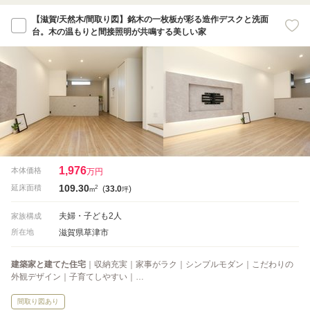
【滋賀/天然木/間取り図】銘木の一枚板が彩る造作デスクと洗面
台。木の温もりと間接照明が共鳴する美しい家
1,976
本体価格
万円
109.30
2
延床面積
(
33.0
)
m
坪
夫婦・子ども2人
家族構成
滋賀県草津市
所在地
建築家と建てた住宅
｜収納充実｜家事がラク｜シンプルモダン｜こだわりの
外観デザイン｜子育てしやすい｜…
間取り図あり