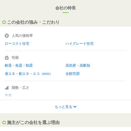
会社の特長
この会社の強み・こだわり
人気の価格帯
ローコスト住宅
ハイグレード住宅
性能
耐震・免震・制震
高気密・高断熱
省エネ・創エネ・エコ（eco）
全館空調
階数・広さ
平屋
もっと見る
ライフスタイル
ペットと暮らす
施主がこの会社を選ぶ理由