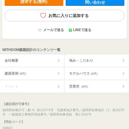
請求する(無料)
問い合わせ
お気に入りに追加する
メールで送る
LINEで送る
WITHDOM建築設計のコンテンツ一覧
会社概要
強み・こだわり
建築実例
モデルハウス
(9件)
(4件)
イベント
営業所
(6件)
【建設業許可番号】
福岡県知事許可（般-4）第115771号 宅建業免許番号／福岡県知事免許（1）第19279
号 一級建築士事務所登録番号／福岡県知事登録 第1-2315号
【問合コード】
169647