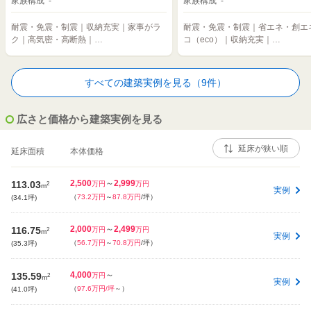
家族構成 -
家族構成 -
耐震・免震・制震｜収納充実｜家事がラ
耐震・免震・制震｜省エネ・創エ
ク｜高気密・高断熱｜…
コ（eco）｜収納充実｜…
すべての建築実例を見る（9件）
広さと価格から建築実例を見る
延床面積
本体価格
2,500
～
2,999
113.03
2
万円
万円
m
実例
（
73.2万円
～
87.8万円
/坪）
(34.1坪)
2,000
～
2,499
116.75
2
万円
万円
m
実例
（
56.7万円
～
70.8万円
/坪）
(35.3坪)
4,000
～
135.59
2
万円
m
実例
（
97.6万円/坪
～
）
(41.0坪)