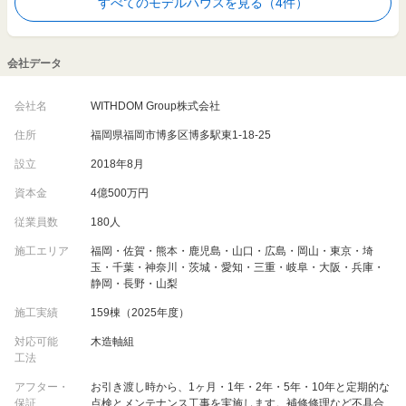
すべてのモデルハウスを見る（4件）
会社データ
会社名
WITHDOM Group株式会社
住所
福岡県福岡市博多区博多駅東1-18-25
設立
2018年8月
資本金
4億500万円
従業員数
180人
施工エリア
福岡・佐賀・熊本・鹿児島・山口・広島・岡山・東京・埼
玉・千葉・神奈川・茨城・愛知・三重・岐阜・大阪・兵庫・
静岡・長野・山梨
施工実績
159棟（2025年度）
対応可能
木造軸組
工法
アフター・
お引き渡し時から、1ヶ月・1年・2年・5年・10年と定期的な
保証
点検とメンテナンス工事を実施します。補修修理など不具合