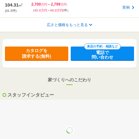
2,700
～
2,799
104.31
2
万円
万円
m
実例
（
85.6万円
～
88.8万円
/坪）
(31.5坪)
2,000
～
2,099
広さと価格をもっと見る
89.35
2
万円
万円
m
実例
（
74万円
～
77.7万円
/坪）
(27.0坪)
2,100
～
2,199
97.50
2
万円
万円
m
来店の予約・相談など
実例
カタログを
（
71.3万円
～
74.6万円
/坪）
(29.4坪)
電話で
請求する(無料)
問い合わせ
3,000
～
3,499
115.70
2
万円
万円
m
実例
（
85.8万円
～
100万円
/坪）
(34.9坪)
家づくりへのこだわり
3,000
～
3,499
195.04
2
万円
万円
m
実例
（
50.9万円
～
59.4万円
/坪）
(58.9坪)
スタッフインタビュー
3,000
～
3,499
115.51
2
万円
万円
m
実例
（
85.9万円
～
100.2万円
/坪）
(34.9坪)