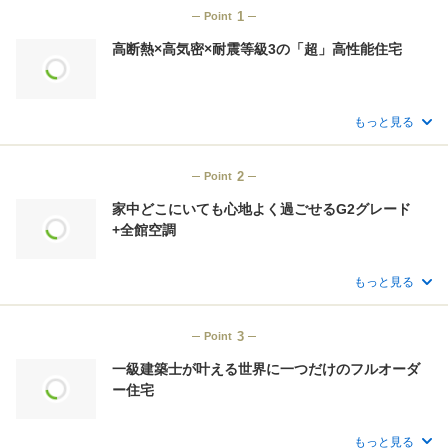
対応内容
1
Point
土地探しの相談可
こだわりの外観デザイン提案可
高断熱×高気密×耐震等級3の「超」高性能住宅
もっと見る
2
Point
家中どこにいても心地よく過ごせるG2グレード
+全館空調
もっと見る
3
Point
一級建築士が叶える世界に一つだけのフルオーダ
ー住宅
もっと見る