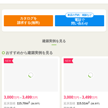
来店の予約・相談など
カタログを
電話で
請求する(無料)
問い合わせ
建築実例を見る
おすすめから建築実例を見る
3,000
3,499
3,000
3,499
万円
～
万円
万円
～
万円
2
2
延床面積
115.70m
延床面積
115.51m
(
34.9
坪)
(
34.9
坪)