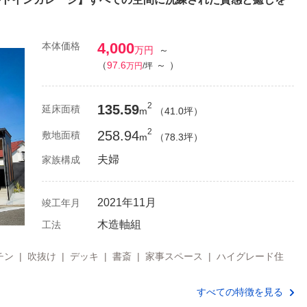
4,000
本体価格
万円
～
（
97.6
～
）
万円
/坪
2
135.59
延床面積
m
（41.0坪）
2
258.94
敷地面積
m
（78.3坪）
夫婦
家族構成
2021年11月
竣工年月
木造軸組
工法
ン | 吹抜け | デッキ | 書斎 | 家事スペース | ハイグレード住
すべての特徴を見る