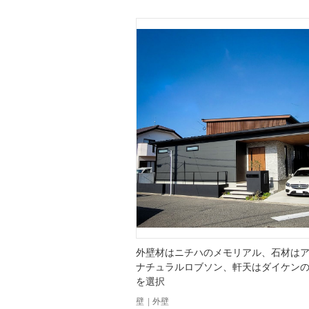
外壁材はニチハのメモリアル、石材は
ナチュラルロブソン、軒天はダイケン
を選択
壁
|
外壁