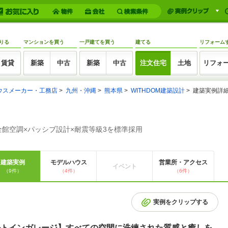
りる
マンションを買う
一戸建てを買う
建てる
リフォーム
賃貸
新築
中古
新築
中古
注文住宅
土地
リフォ
ウスメーカー・工務店
九州・沖縄
熊本県
WITHDOM建築設計
建築実例詳
+全館空調×パッシブ設計×耐震等級3を標準採用
建築実例
モデルハウス
営業所・アクセス
イベント
（9件）
（4件）
（6件）
実例をクリップする
ビルトインガレージ】すべての空間に洗練された質感と癒しを