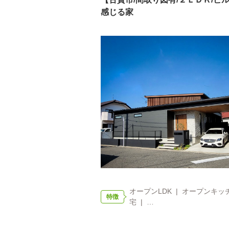
感じる家
オープンLDK | オープンキッチ
特徴
宅 | …