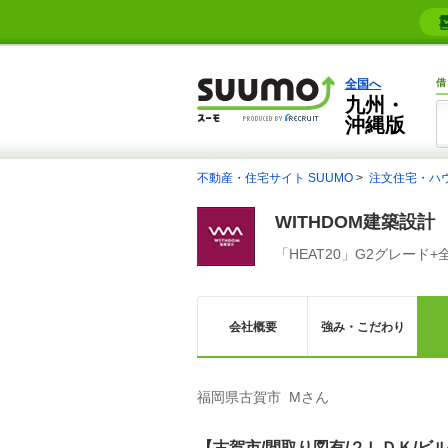
全国へ
借
九州・
沖縄版
不動産・住宅サイト SUUMO
注文住宅・ハ
WITHDOM建築設計
「HEAT20」G2グレード
会社概要
強み・こだわり
福岡県古賀市 Mさん
【古賀市/間取り図有/２ＬＤＫ/