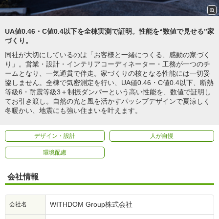
UA値0.46・C値0.4以下を全棟実測で証明。性能を“数値で見せる”家
づくり。
同社が大切にしているのは「お客様と一緒につくる、感動の家づく
り」。営業・設計・インテリアコーディネーター・工務が一つのチ
ームとなり、一気通貫で伴走。家づくりの核となる性能には一切妥
協しません。全棟で気密測定を行い、UA値0.46・C値0.4以下、断熱
等級6・耐震等級3＋制振ダンパーという高い性能を、数値で証明し
てお引き渡し。自然の光と風を活かすパッシブデザインで夏涼しく
冬暖かい、地震にも強い住まいを叶えます。
デザイン・設計
人が自慢
環境配慮
会社情報
WITHDOM Group株式会社
会社名