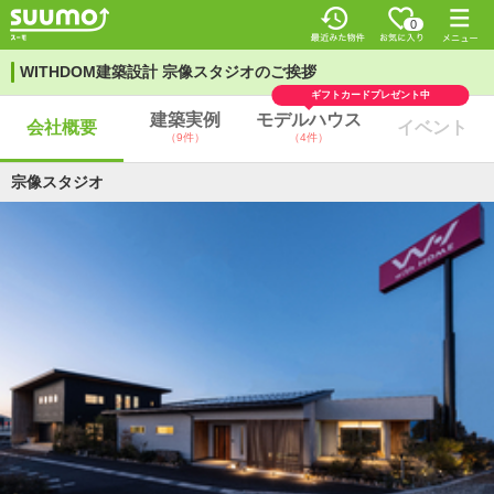
0
WITHDOM建築設計 宗像スタジオのご挨拶
ギフトカードプレゼント中
建築実例
モデルハウス
会社概要
イベント
（9件）
（4件）
宗像スタジオ