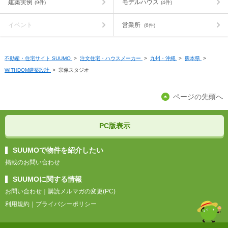
建築実例
モデルハウス
(9件)
(4件)
イベント
営業所
(6件)
不動産・住宅サイト SUUMO
>
注文住宅・ハウスメーカー
>
九州・沖縄
>
熊本県
>
WITHDOM建築設計
>
宗像スタジオ
ページの先頭へ
PC版表示
SUUMOで物件を紹介したい
掲載のお問い合わせ
SUUMOに関する情報
お問い合わせ
｜
購読メルマガの変更(PC)
利用規約
｜
プライバシーポリシー