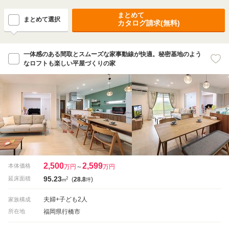
まとめて
まとめて選択
カタログ請求(無料)
一体感のある間取とスムーズな家事動線が快適。秘密基地のよう
なロフトも楽しい平屋づくりの家
2,500
2,599
本体価格
万円
～
万円
95.23
2
延床面積
(
28.8
)
m
坪
夫婦+子ども2人
家族構成
福岡県行橋市
所在地