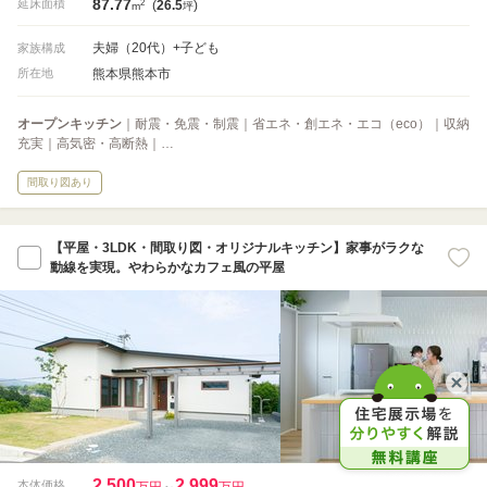
87.77
2
延床面積
(
26.5
)
m
坪
夫婦（20代）+子ども
家族構成
熊本県熊本市
所在地
オープンキッチン
｜耐震・免震・制震｜省エネ・創エネ・エコ（eco）｜収納
充実｜高気密・高断熱｜…
間取り図あり
【平屋・3LDK・間取り図・オリジナルキッチン】家事がラクな
動線を実現。やわらかなカフェ風の平屋
2,500
2,999
本体価格
万円
～
万円