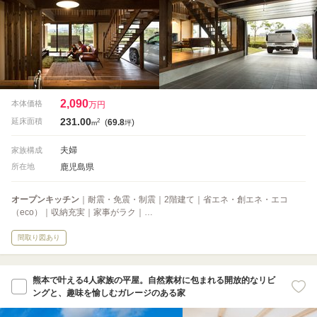
2,090
本体価格
万円
231.00
2
延床面積
(
69.8
)
m
坪
夫婦
家族構成
鹿児島県
所在地
オープンキッチン
｜耐震・免震・制震｜2階建て｜省エネ・創エネ・エコ
（eco）｜収納充実｜家事がラク｜…
間取り図あり
熊本で叶える4人家族の平屋。自然素材に包まれる開放的なリビ
ングと、趣味を愉しむガレージのある家