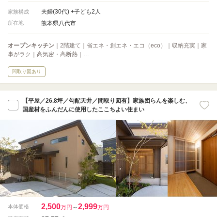
夫婦(30代) +子ども2人
家族構成
熊本県八代市
所在地
オープンキッチン
｜2階建て｜省エネ・創エネ・エコ（eco）｜収納充実｜家
事がラク｜高気密・高断熱｜…
間取り図あり
【平屋／26.8坪／勾配天井／間取り図有】家族団らんを楽しむ、
国産材をふんだんに使用したここちよい住まい
2,500
2,999
本体価格
万円
～
万円