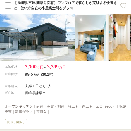
【長崎県/平屋/間取り図有】ワンフロアで暮らしが完結する快適さ
に、使い方自在の小屋裏空間をプラス
3,300
3,399
本体価格
万円
～
万円
99.57
2
延床面積
(
30.1
)
m
坪
夫婦＋子ども1人
家族構成
長崎県諫早市
所在地
オープンキッチン
｜耐震・免震・制震｜省エネ・創エネ・エコ（eco）｜収納
充実｜家事がラク｜高耐久｜…
間取り図あり