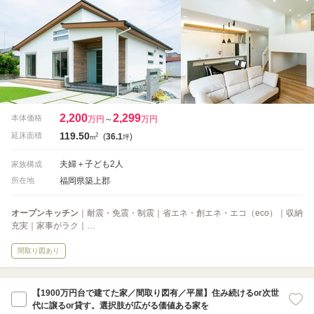
2,200
2,299
本体価格
万円
～
万円
119.50
2
延床面積
(
36.1
)
m
坪
夫婦＋子ども2人
家族構成
福岡県築上郡
所在地
オープンキッチン
｜耐震・免震・制震｜省エネ・創エネ・エコ（eco）｜収納
充実｜家事がラク｜…
間取り図あり
【1900万円台で建てた家／間取り図有／平屋】住み続けるor次世
代に譲るor貸す。選択肢が広がる価値ある家を