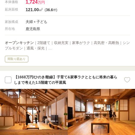
1,724
本体価格
万円
121.00
2
延床面積
(
36.6
)
m
坪
夫婦＋子ども
家族構成
鹿児島県
所在地
オープンキッチン
｜2階建て｜収納充実｜家事がラク｜高気密・高断熱｜シン
プルモダン｜通風・採光｜…
間取り図あり
【1668万円/ひのき/動線】子育て&家事ラクとともに将来の暮ら
しまで考えた1.5階建ての平屋風