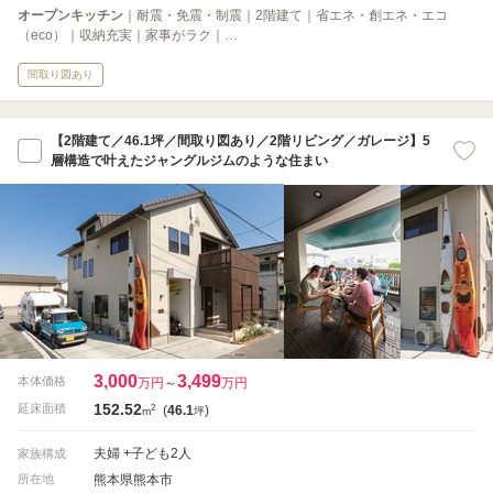
オープンキッチン
｜耐震・免震・制震｜2階建て｜省エネ・創エネ・エコ
（eco）｜収納充実｜家事がラク｜…
間取り図あり
【2階建て／46.1坪／間取り図あり／2階リビング／ガレージ】5
層構造で叶えたジャングルジムのような住まい
3,000
3,499
本体価格
万円
～
万円
152.52
2
延床面積
(
46.1
)
m
坪
夫婦 +子ども2人
家族構成
熊本県熊本市
所在地