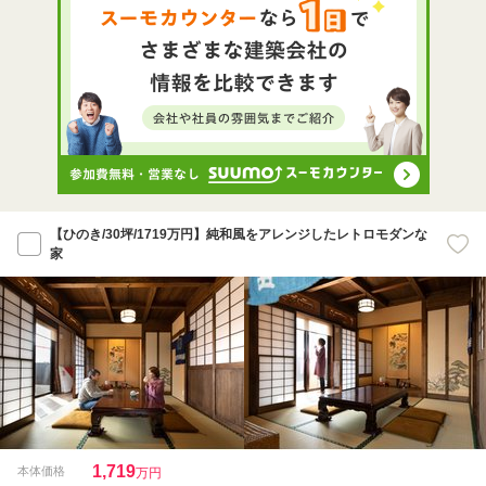
【ひのき/30坪/1719万円】純和風をアレンジしたレトロモダンな
家
1,719
本体価格
万円