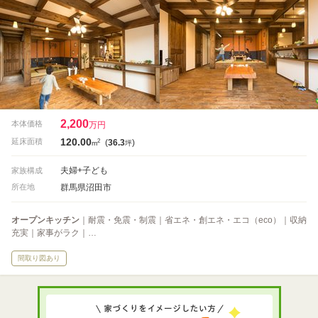
2,200
本体価格
万円
120.00
2
延床面積
(
36.3
)
m
坪
夫婦+子ども
家族構成
群馬県沼田市
所在地
オープンキッチン
｜耐震・免震・制震｜省エネ・創エネ・エコ（eco）｜収納
充実｜家事がラク｜…
間取り図あり