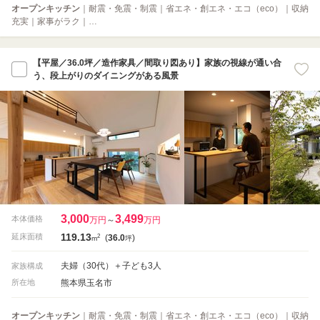
オープンキッチン
｜耐震・免震・制震｜省エネ・創エネ・エコ（eco）｜収納
充実｜家事がラク｜…
【平屋／36.0坪／造作家具／間取り図あり】家族の視線が通い合
う、段上がりのダイニングがある風景
3,000
3,499
本体価格
万円
～
万円
119.13
2
延床面積
(
36.0
)
m
坪
夫婦（30代）＋子ども3人
家族構成
熊本県玉名市
所在地
オープンキッチン
｜耐震・免震・制震｜省エネ・創エネ・エコ（eco）｜収納