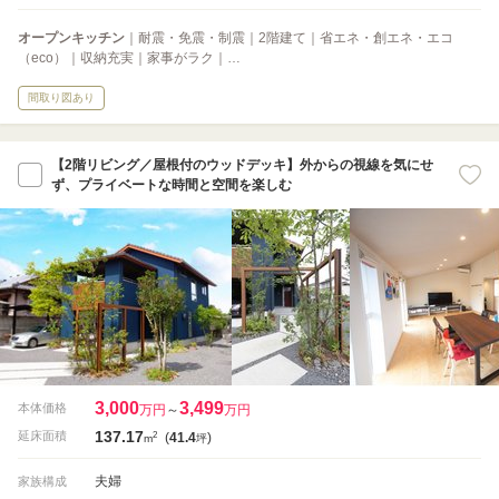
オープンキッチン
｜耐震・免震・制震｜2階建て｜省エネ・創エネ・エコ
（eco）｜収納充実｜家事がラク｜…
間取り図あり
【2階リビング／屋根付のウッドデッキ】外からの視線を気にせ
ず、プライベートな時間と空間を楽しむ
3,000
3,499
本体価格
万円
～
万円
137.17
2
延床面積
(
41.4
)
m
坪
夫婦
家族構成