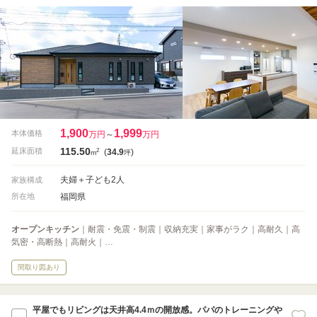
1,900
1,999
本体価格
万円
～
万円
115.50
2
延床面積
(
34.9
)
m
坪
夫婦＋子ども2人
家族構成
福岡県
所在地
オープンキッチン
｜耐震・免震・制震｜収納充実｜家事がラク｜高耐久｜高
気密・高断熱｜高耐火｜…
間取り図あり
平屋でもリビングは天井高4.4ｍの開放感。パパのトレーニングや