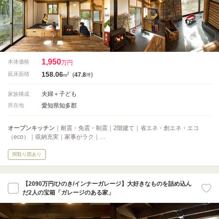
1,950
本体価格
万円
158.06
2
延床面積
(
47.8
)
m
坪
夫婦＋子ども
家族構成
愛知県知多郡
所在地
オープンキッチン
｜耐震・免震・制震｜2階建て｜省エネ・創エネ・エコ
（eco）｜収納充実｜家事がラク｜…
間取り図あり
【2090万円/ひのき/インナーガレージ】大好きなものを詰め込ん
だ2人の宝箱「ガレージのある家」