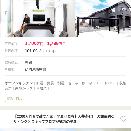
1,700
1,799
本体価格
万円
～
万円
101.86
2
延床面積
(
30.8
)
m
坪
夫婦
家族構成
福岡県糟屋郡
所在地
オープンキッチン
｜耐震・免震・制震｜省エネ・創エネ・エコ（eco）｜収納
充実｜家事がラク｜高耐久｜…
間取り図あり
【2200万円台で建てた家／間取り図有】天井高4.3ｍの開放的な
リビングとスキップフロアが魅力の平屋