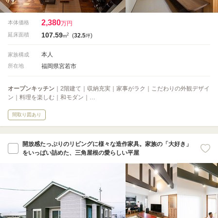
2,380
本体価格
万円
107.59
2
延床面積
(
32.5
)
m
坪
本人
家族構成
福岡県宮若市
所在地
オープンキッチン
｜2階建て｜収納充実｜家事がラク｜こだわりの外観デザイ
ン｜料理を楽しむ｜和モダン｜…
間取り図あり
開放感たっぷりのリビングに様々な造作家具。家族の「大好き」
をいっぱい詰めた、三角屋根の愛らしい平屋