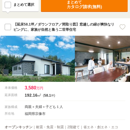
まとめて
まとめて選択
カタログ請求(無料)
【延床58.1坪／ダウンフロア／間取り図】窓越しの緑が爽快なリ
ビングに、家族が自然と集う二世帯住宅
3,580
本体価格
万円
192.16
2
延床面積
(
58.1
)
m
坪
両親＋夫婦＋子ども１人
家族構成
福岡県宗像市
所在地
オープンキッチン
｜耐震・免震・制震｜2階建て｜省エネ・創エネ・エコ