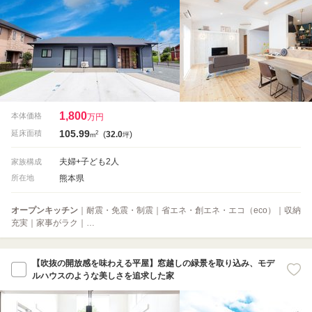
1,800
本体価格
万円
105.99
2
延床面積
(
32.0
)
m
坪
夫婦+子ども2人
家族構成
熊本県
所在地
オープンキッチン
｜耐震・免震・制震｜省エネ・創エネ・エコ（eco）｜収納
充実｜家事がラク｜…
【吹抜の開放感を味わえる平屋】窓越しの緑景を取り込み、モデ
ルハウスのような美しさを追求した家