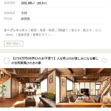
101.00
2
延床面積
(
30.5
)
m
坪
夫婦
家族構成
静岡県
所在地
オープンキッチン
｜耐震・免震・制震｜2階建て｜省エネ・創エネ・エコ
（eco）｜収納充実｜家事がラク｜…
間取り図あり
【1724万円/36坪/ひのき/子育て】人を呼ぶのが楽しみになる癒し
の古民家風ひのきの家