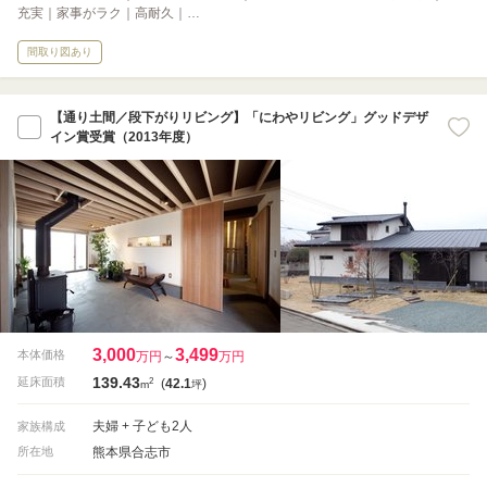
充実｜家事がラク｜高耐久｜…
間取り図あり
【通り土間／段下がりリビング】「にわやリビング」グッドデザ
イン賞受賞（2013年度）
3,000
3,499
本体価格
万円
～
万円
139.43
2
延床面積
(
42.1
)
m
坪
夫婦 + 子ども2人
家族構成
熊本県合志市
所在地