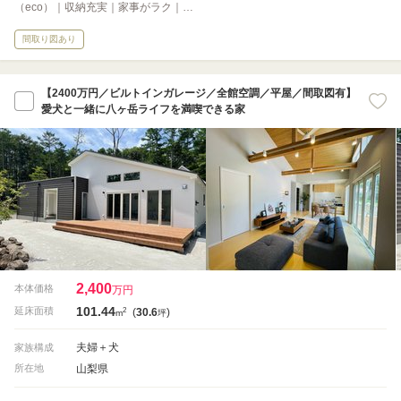
（eco）｜収納充実｜家事がラク｜…
間取り図あり
【2400万円／ビルトインガレージ／全館空調／平屋／間取図有】
愛犬と一緒に八ヶ岳ライフを満喫できる家
2,400
本体価格
万円
101.44
2
延床面積
(
30.6
)
m
坪
夫婦＋犬
家族構成
山梨県
所在地