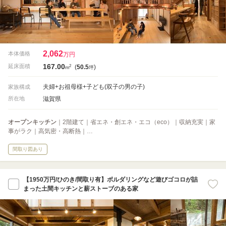
2,062
本体価格
万円
167.00
2
延床面積
(
50.5
)
m
坪
夫婦+お祖母様+子ども(双子の男の子)
家族構成
滋賀県
所在地
オープンキッチン
｜2階建て｜省エネ・創エネ・エコ（eco）｜収納充実｜家
事がラク｜高気密・高断熱｜…
間取り図あり
【1950万円/ひのき/間取り有】ボルダリングなど遊びゴコロが詰
まった土間キッチンと薪ストーブのある家