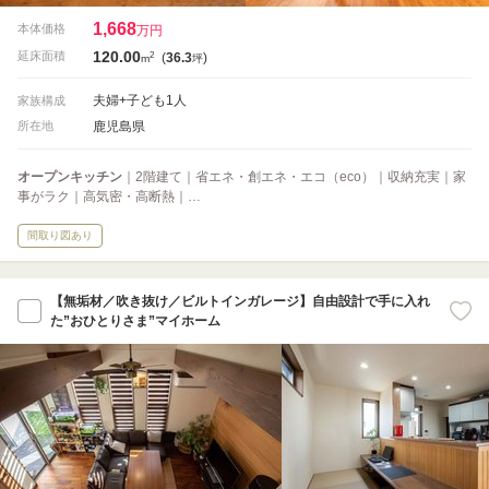
1,668
本体価格
万円
120.00
2
延床面積
(
36.3
)
m
坪
夫婦+子ども1人
家族構成
鹿児島県
所在地
オープンキッチン
｜2階建て｜省エネ・創エネ・エコ（eco）｜収納充実｜家
事がラク｜高気密・高断熱｜…
間取り図あり
【無垢材／吹き抜け／ビルトインガレージ】自由設計で手に入れ
た”おひとりさま”マイホーム