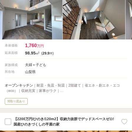
1,760
本体価格
万円
98.95
2
延床面積
(
29.9
)
m
坪
夫婦＋子ども
家族構成
山梨県
所在地
オープンキッチン
｜耐震・免震・制震｜2階建て｜省エネ・創エネ・エコ
（eco）｜収納充実｜家事がラク｜…
間取り図あり
【2200万円/ひのき/120m2】収納力抜群でデッドスペースゼロ!
国産ひのきづくしの平屋の家