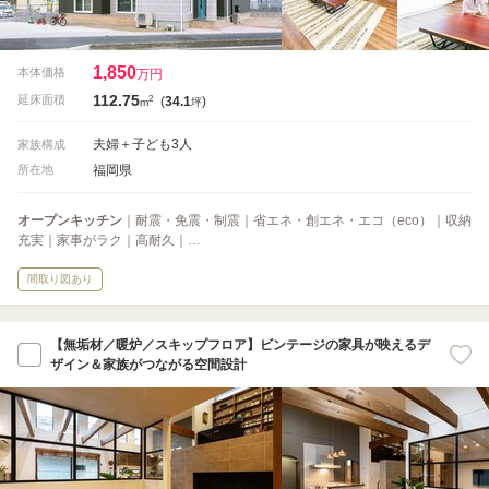
1,850
本体価格
万円
112.75
2
延床面積
(
34.1
)
m
坪
夫婦＋子ども3人
家族構成
福岡県
所在地
オープンキッチン
｜耐震・免震・制震｜省エネ・創エネ・エコ（eco）｜収納
充実｜家事がラク｜高耐久｜…
間取り図あり
【無垢材／暖炉／スキップフロア】ビンテージの家具が映えるデ
ザイン＆家族がつながる空間設計