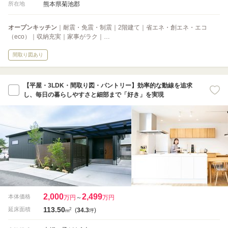
熊本県菊池郡
所在地
オープンキッチン
｜耐震・免震・制震｜2階建て｜省エネ・創エネ・エコ
（eco）｜収納充実｜家事がラク｜…
間取り図あり
【平屋・3LDK・間取り図・パントリー】効率的な動線を追求
し、毎日の暮らしやすさと細部まで「好き」を実現
2,000
2,499
本体価格
万円
～
万円
113.50
2
延床面積
(
34.3
)
m
坪