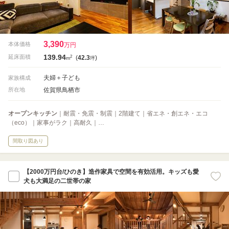
3,390
本体価格
万円
139.94
2
延床面積
(
42.3
)
m
坪
夫婦＋子ども
家族構成
佐賀県鳥栖市
所在地
オープンキッチン
｜耐震・免震・制震｜2階建て｜省エネ・創エネ・エコ
（eco）｜家事がラク｜高耐久｜…
間取り図あり
【2000万円台/ひのき】造作家具で空間を有効活用。キッズも愛
犬も大満足の二世帯の家