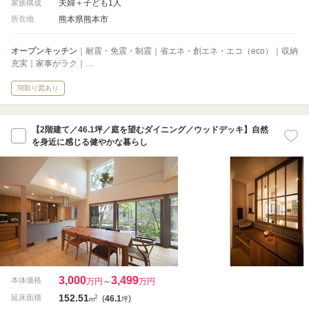
夫婦＋子ども1人
家族構成
熊本県熊本市
所在地
オープンキッチン
｜耐震・免震・制震｜省エネ・創エネ・エコ（eco）｜収納
充実｜家事がラク｜…
間取り図あり
【2階建て／46.1坪／庭を望むダイニング／ウッドデッキ】自然
を身近に感じる健やかな暮らし
3,000
3,499
本体価格
万円
～
万円
152.51
2
延床面積
(
46.1
)
m
坪