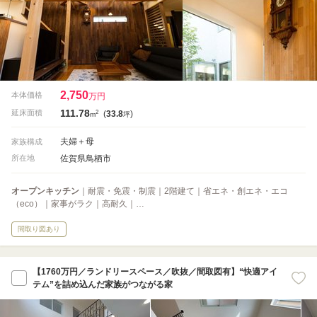
2,750
本体価格
万円
111.78
2
延床面積
(
33.8
)
m
坪
夫婦＋母
家族構成
佐賀県鳥栖市
所在地
オープンキッチン
｜耐震・免震・制震｜2階建て｜省エネ・創エネ・エコ
（eco）｜家事がラク｜高耐久｜…
間取り図あり
【1760万円／ランドリースペース／吹抜／間取図有】“快適アイ
テム”を詰め込んだ家族がつながる家