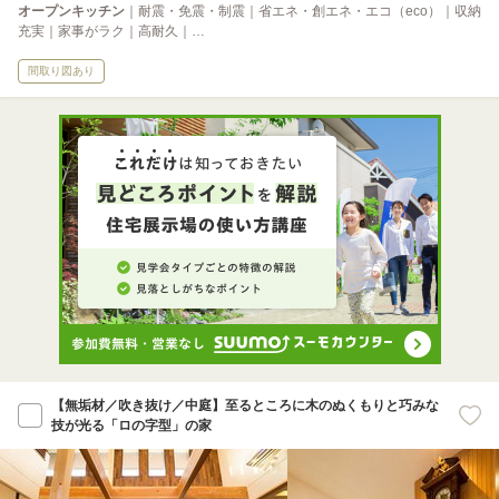
オープンキッチン
｜耐震・免震・制震｜省エネ・創エネ・エコ（eco）｜収納
充実｜家事がラク｜高耐久｜…
間取り図あり
【無垢材／吹き抜け／中庭】至るところに木のぬくもりと巧みな
技が光る「ロの字型」の家