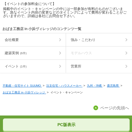
【イベントの参加料金について】
掲載中のイベント・キャンペーンの中には一部参加が有料のものがございま
す。急なイベント内容の変更などのタイミングによって費用が変わることがご
ざいますので、詳細は各社にお問合せ下さい。
おばま工務店 in 小浜ヴィレッジのコンテンツ一覧
会社概要
強み・こだわり
建築実例
モデルハウス
(6件)
イベント
営業所
(1件)
不動産・住宅サイト SUUMO
>
注文住宅・ハウスメーカー
>
九州・沖縄
>
鹿児島県
>
おばま工務店 in 小浜ヴィレッジ
>
イベント・キャンペーン
ページの先頭へ
PC版表示