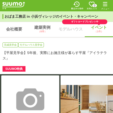
0
おばま工務店 in 小浜ヴィレッジのイベント・キャンペーン
ギフトカードプレゼント中
建築実例
イベント
会社概要
モデルハウス
（6件）
（1件）
完成見学会
モデルハウス見学会
【平屋見学会】5年後、実際にお施主様が暮らす平屋『アイラテラ
ス』
SUUMO特典