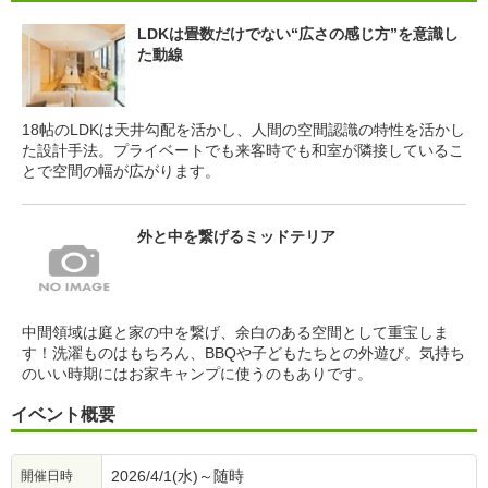
LDKは畳数だけでない“広さの感じ方”を意識し
た動線
18帖のLDKは天井勾配を活かし、人間の空間認識の特性を活かし
た設計手法。プライベートでも来客時でも和室が隣接しているこ
とで空間の幅が広がります。
外と中を繋げるミッドテリア
中間領域は庭と家の中を繋げ、余白のある空間として重宝しま
す！洗濯ものはもちろん、BBQや子どもたちとの外遊び。気持ち
のいい時期にはお家キャンプに使うのもありです。
イベント概要
2026/4/1(水)～随時
開催日時