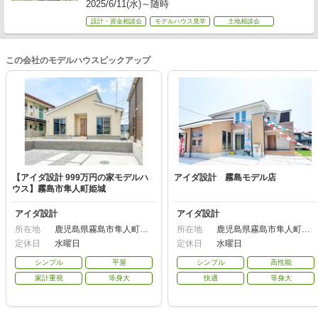
2025/6/11(水)～随時
設計・資金相談会
モデルハウス見学
土地相談会
この会社のモデルハウスピックアップ
【アイダ設計 999万円の家モデルハ
アイダ設計 霧島モデル店
ウス】霧島市隼人町姫城
アイダ設計
アイダ設計
所在地
鹿児島県霧島市隼人町姫
所在地
鹿児島県霧島市隼人町姫
城592-2
城592-2
定休日
水曜日
定休日
水曜日
シンプル
平屋
シンプル
高性能
家計重視
等身大
快適
等身大