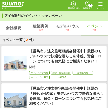
0
アイダ設計のイベント・キャンペーン
建築実例
モデルハウス
イベント
会社概要
（66件）
（2件）
（2件）
イベント一覧 (
2
件)
【霧島市／注文住宅相談会開催中】最新のモ
デルハウスで快適な暮らしを体感。資金・ロ
ーンについてもお気軽にご相談ください！
随時
キャンペーン情報
設計・資金相談会
新商品情報
モデルハウス見学
土地相談会
【霧島市／注文住宅相談会開催中】話題の
「999万円の家」モデルハウスで快適な暮らし
を体感。資金・ローンについてもお気軽にご
相談ください！