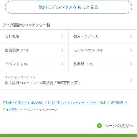
他のモデルハウスをもっと見る
アイダ設計のコンテンツ一覧
会社概要
強み・こだわり
建築実例
モデルハウス
(66件)
(2件)
イベント
営業所
(2件)
(2件)
スペシャルコンテンツ
自由設計×ローコスト×高品質『999万円の家』
不動産・住宅サイト SUUMO
>
注文住宅・ハウスメーカー
>
九州・沖縄
>
鹿児島県
>
アイダ設計
>
イベント・キャンペーン
ページの先頭へ