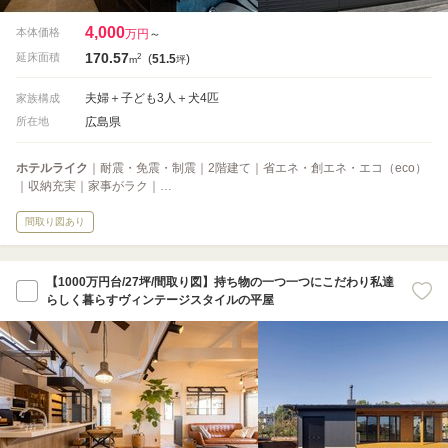
4,000
本体価格
万円
～
170.57
2
延床面積
(
51.5
)
m
坪
夫婦＋子ども3人＋犬4匹
家族構成
広島県
所在地
ホテルライク
｜耐震・免震・制震｜2階建て｜省エネ・創エネ・エコ（eco）
｜収納充実｜家事がラク｜…
間取り図あり
【1000万円台/27坪/間取り図】持ち物の一つ一つにこだわり私達
らしく暮らすヴィンテージスタイルの平屋