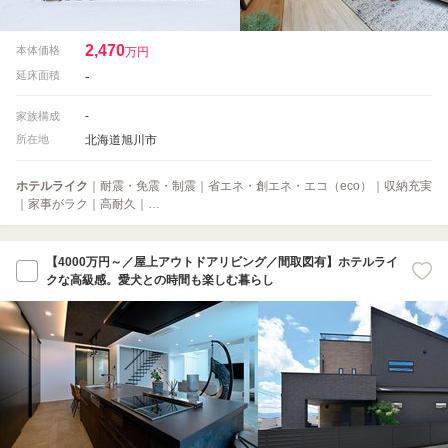
2,470
本体価格
万円
-
延床面積
-
家族構成
北海道旭川市
所在地
ホテルライク
｜耐震・免震・制震｜省エネ・創エネ・エコ（eco）｜収納充実
｜家事がラク｜高耐久｜…
【4000万円～／屋上アウトドアリビング／間取図有】ホテルライ
クな高級感。愛犬との時間も楽しむ暮らし