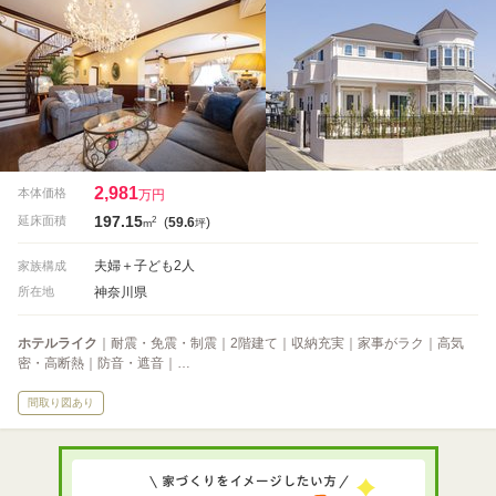
2,981
本体価格
万円
197.15
2
延床面積
(
59.6
)
m
坪
夫婦＋子ども2人
家族構成
神奈川県
所在地
ホテルライク
｜耐震・免震・制震｜2階建て｜収納充実｜家事がラク｜高気
密・高断熱｜防音・遮音｜…
間取り図あり