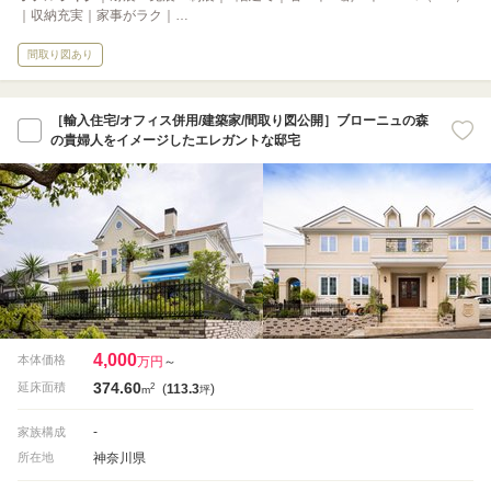
｜収納充実｜家事がラク｜…
間取り図あり
［輸入住宅/オフィス併用/建築家/間取り図公開］ブローニュの森
の貴婦人をイメージしたエレガントな邸宅
4,000
本体価格
万円
～
374.60
2
延床面積
(
113.3
)
m
坪
-
家族構成
神奈川県
所在地