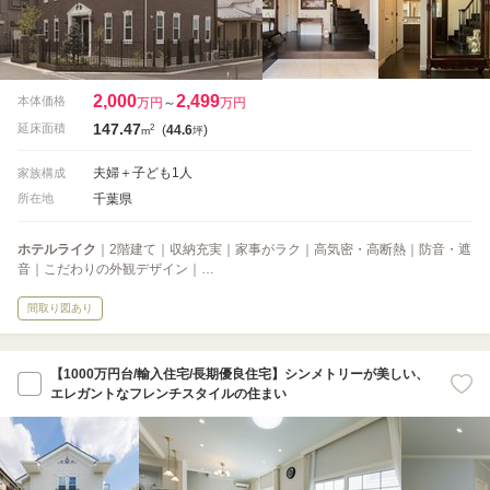
2,000
2,499
本体価格
万円
～
万円
147.47
2
延床面積
(
44.6
)
m
坪
夫婦＋子ども1人
家族構成
千葉県
所在地
ホテルライク
｜2階建て｜収納充実｜家事がラク｜高気密・高断熱｜防音・遮
音｜こだわりの外観デザイン｜…
間取り図あり
【1000万円台/輸入住宅/長期優良住宅】シンメトリーが美しい、
エレガントなフレンチスタイルの住まい