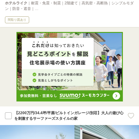
ホテルライク
｜耐震・免震・制震｜2階建て｜高気密・高断熱｜シンプルモダ
ン｜防音・遮音｜…
間取り図あり
【2200万円/34.4坪/平屋/ビルトインガレージ/別荘】大人の遊び心
を刺激するサーファーズスタイルの家