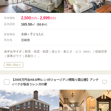
2,500
2,999
本体価格
万円
～
万円
165.50
2
延床面積
(
50.0
)
m
坪
夫婦＋子ども1人
家族構成
宮崎県
所在地
ホテルライク
｜耐震・免震・制震｜省エネ・創エネ・エコ（eco）｜収納充実
｜家事がラク｜高耐久｜…
間取り図あり
【2000万円台/44.6坪/レンガ/ジョージアン/間取り図公開】アンテ
ィークが似合うレンガの家