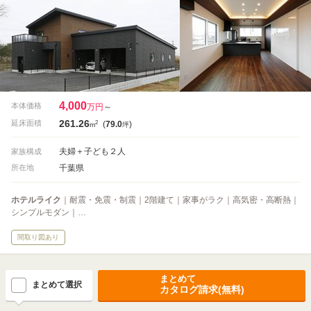
4,000
本体価格
万円
～
261.26
2
延床面積
(
79.0
)
m
坪
夫婦＋子ども２人
家族構成
千葉県
所在地
ホテルライク
｜耐震・免震・制震｜2階建て｜家事がラク｜高気密・高断熱｜
シンプルモダン｜…
間取り図あり
まとめて
まとめて選択
カタログ請求(無料)