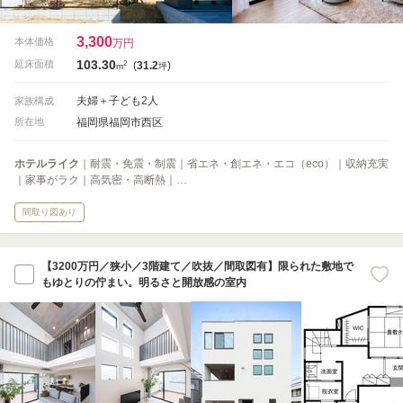
3,300
本体価格
万円
103.30
2
延床面積
(
31.2
)
m
坪
夫婦＋子ども2人
家族構成
福岡県福岡市西区
所在地
ホテルライク
｜耐震・免震・制震｜省エネ・創エネ・エコ（eco）｜収納充実
｜家事がラク｜高気密・高断熱｜…
間取り図あり
【3200万円／狭小／3階建て／吹抜／間取図有】限られた敷地で
もゆとりの佇まい。明るさと開放感の室内