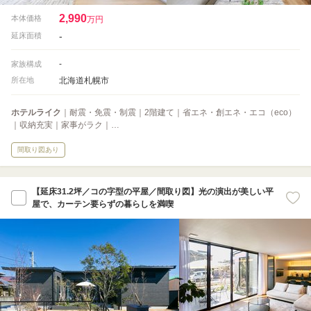
2,990
本体価格
万円
-
延床面積
-
家族構成
北海道札幌市
所在地
ホテルライク
｜耐震・免震・制震｜2階建て｜省エネ・創エネ・エコ（eco）
｜収納充実｜家事がラク｜…
間取り図あり
【延床31.2坪／コの字型の平屋／間取り図】光の演出が美しい平
屋で、カーテン要らずの暮らしを満喫