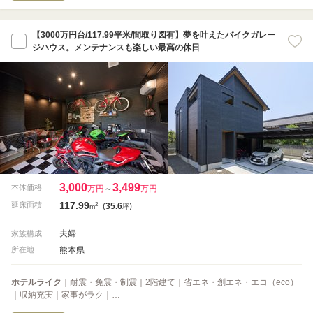
【3000万円台/117.99平米/間取り図有】夢を叶えたバイクガレー
ジハウス。メンテナンスも楽しい最高の休日
3,000
3,499
本体価格
万円
～
万円
117.99
2
延床面積
(
35.6
)
m
坪
夫婦
家族構成
熊本県
所在地
ホテルライク
｜耐震・免震・制震｜2階建て｜省エネ・創エネ・エコ（eco）
｜収納充実｜家事がラク｜…