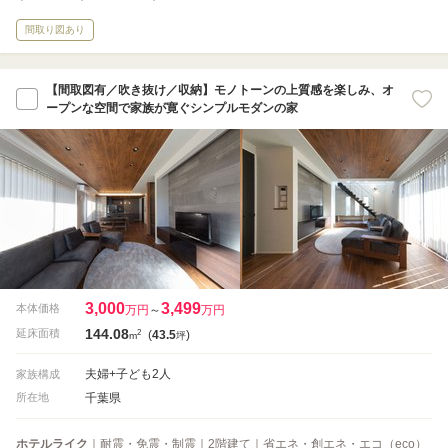
間取り図あり
【間取図有／吹き抜け／収納】モノトーンの上質感を楽しみ、オ
ープンな空間で家族が寛ぐシンプルモダンの家
3,000
3,499
本体価格
万円
～
万円
144.08
2
延床面積
(
43.5
)
m
坪
夫婦+子ども2人
家族構成
千葉県
所在地
ホテルライク
｜耐震・免震・制震｜2階建て｜省エネ・創エネ・エコ（eco）