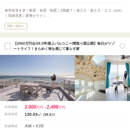
ホテルライク
｜耐震・免震・制震｜2階建て｜省エネ・創エネ・エコ（eco）
｜収納充実｜家事がラク｜…
間取り図あり
【2000万円台/39.3坪/屋上バルコニー/間取り図公開】毎日がリゾ
ートライフ！きらめく海を感じて暮らす家
2,000
2,499
本体価格
万円
～
万円
130.03
2
延床面積
(
39.3
)
m
坪
夫婦＋犬2匹
家族構成