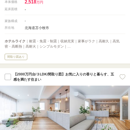
2,518
本体価格
万円
-
延床面積
-
家族構成
北海道苫小牧市
所在地
ホテルライク
｜耐震・免震・制震｜収納充実｜家事がラク｜高耐久｜高気
密・高断熱｜高耐火｜シンプルモダン｜…
間取り図あり
【2000万円台/３LDK/間取り図】お気に入りの香りと暮らす、五
感を満たす住まい