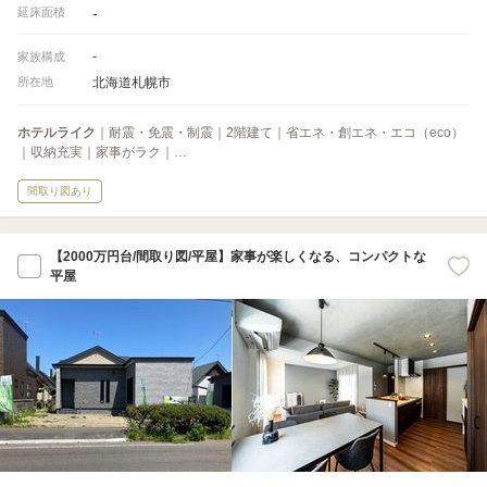
-
延床面積
-
家族構成
北海道札幌市
所在地
ホテルライク
｜耐震・免震・制震｜2階建て｜省エネ・創エネ・エコ（eco）
｜収納充実｜家事がラク｜…
間取り図あり
【2000万円台/間取り図/平屋】家事が楽しくなる、コンパクトな
平屋