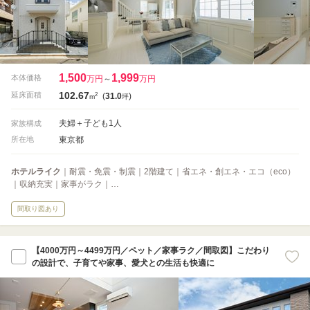
1,500
1,999
本体価格
万円
～
万円
102.67
2
延床面積
(
31.0
)
m
坪
夫婦＋子ども1人
家族構成
東京都
所在地
ホテルライク
｜耐震・免震・制震｜2階建て｜省エネ・創エネ・エコ（eco）
｜収納充実｜家事がラク｜…
間取り図あり
【4000万円～4499万円／ペット／家事ラク／間取図】こだわり
の設計で、子育てや家事、愛犬との生活も快適に