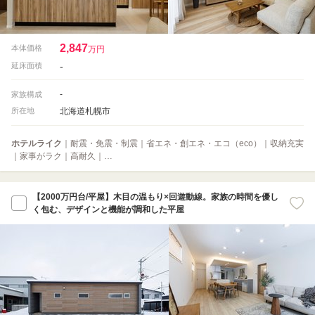
2,847
本体価格
万円
-
延床面積
-
家族構成
北海道札幌市
所在地
ホテルライク
｜耐震・免震・制震｜省エネ・創エネ・エコ（eco）｜収納充実
｜家事がラク｜高耐久｜…
【2000万円台/平屋】木目の温もり×回遊動線。家族の時間を優し
く包む、デザインと機能が調和した平屋