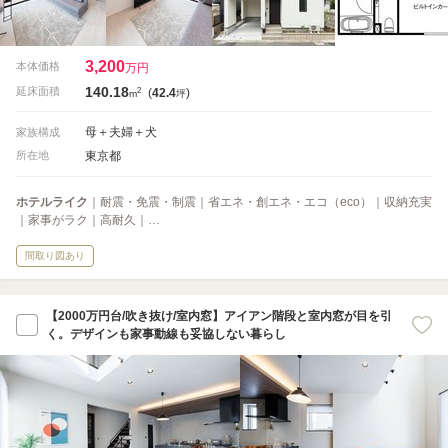
3,200
本体価格
万円
140.18
2
延床面積
(
42.4
)
m
坪
母＋夫婦＋犬
家族構成
東京都
所在地
ホテルライク
｜耐震・免震・制震｜省エネ・創エネ・エコ（eco）｜収納充実
｜家事がラク｜高耐久｜…
間取り図あり
【2000万円台/吹き抜け/室内窓】アイアン階段と室内窓が目を引
く。デザインも家事動線も妥協しない暮らし