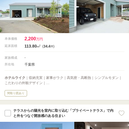
2,200
本体価格
万円
113.80
2
延床面積
(
34.4
)
m
坪
-
家族構成
千葉県
所在地
ホテルライク
｜収納充実｜家事がラク｜高気密・高断熱｜シンプルモダン｜
こだわりの外観デザイン｜…
間取り図あり
テラスからの陽光を室内に取り込む「プライベートテラス」で内
と外をつなぐ開放感のある住まい