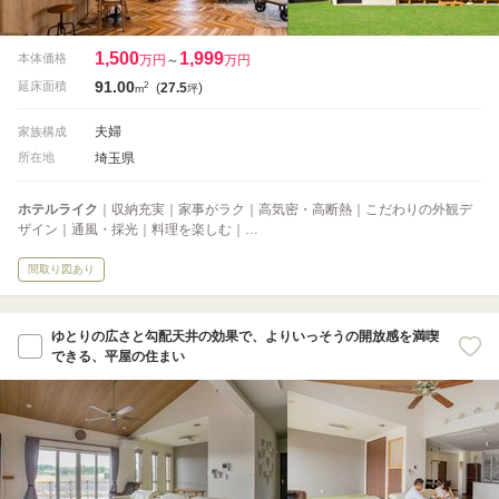
1,500
1,999
本体価格
万円
～
万円
91.00
2
延床面積
(
27.5
)
m
坪
夫婦
家族構成
埼玉県
所在地
ホテルライク
｜収納充実｜家事がラク｜高気密・高断熱｜こだわりの外観デ
ザイン｜通風・採光｜料理を楽しむ｜…
間取り図あり
ゆとりの広さと勾配天井の効果で、よりいっそうの開放感を満喫
できる、平屋の住まい