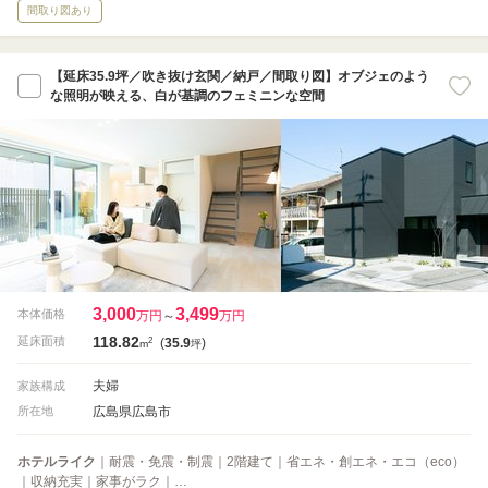
間取り図あり
【延床35.9坪／吹き抜け玄関／納戸／間取り図】オブジェのよう
な照明が映える、白が基調のフェミニンな空間
3,000
3,499
本体価格
万円
～
万円
118.82
2
延床面積
(
35.9
)
m
坪
夫婦
家族構成
広島県広島市
所在地
ホテルライク
｜耐震・免震・制震｜2階建て｜省エネ・創エネ・エコ（eco）
｜収納充実｜家事がラク｜…