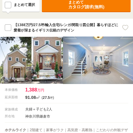
まとめて
まとめて選択
カタログ請求(無料)
【1388万円/27.5坪/輸入住宅/レンガ/間取り図公開】暮らすほどに
愛着が深まるイギリス伝統のデザイン
1,388
本体価格
万円
91.08
2
延床面積
(
27.5
)
m
坪
夫婦＋子ども2人
家族構成
神奈川県鎌倉市
所在地
ホテルライク
｜2階建て｜家事がラク｜高気密・高断熱｜こだわりの外観デザ