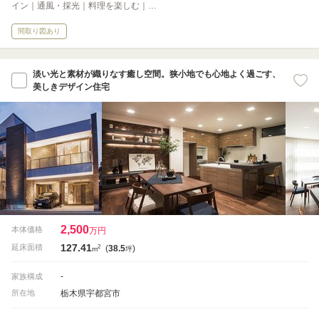
イン｜通風・採光｜料理を楽しむ｜…
間取り図あり
淡い光と素材が織りなす癒し空間。狭小地でも心地よく過ごす、
美しきデザイン住宅
2,500
本体価格
万円
127.41
2
延床面積
(
38.5
)
m
坪
-
家族構成
栃木県宇都宮市
所在地