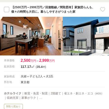
【2500万円～2999万円／回遊動線／間取図有】家族団らんも、
個々の時間も大切に。暮らしやすさがつまった家
2,500
2,999
本体価格
万円
～
万円
117.17
2
延床面積
(
35.4
)
m
坪
夫婦＋子ども2人＋犬1匹
家族構成
東京都
所在地
ホテルライク
｜耐震・免震・制震｜2階建て｜省エネ・創エネ・エコ（eco）
｜収納充実｜家事がラク｜…
間取り図あり