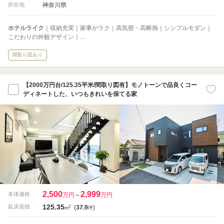
神奈川県
所在地
ホテルライク
｜収納充実｜家事がラク｜高気密・高断熱｜シンプルモダン｜
こだわりの外観デザイン｜…
間取り図あり
【2000万円台/125.35平米/間取り図有】モノトーンで品良くコー
ディネートした、いつもきれいを保てる家
2,500
2,999
本体価格
万円
～
万円
125.35
2
延床面積
(
37.9
)
m
坪