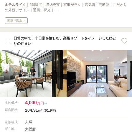
ホテルライク
｜2階建て｜収納充実｜家事がラク｜高気密・高断熱｜こだわり
の外観デザイン｜通風・採光｜…
間取り図あり
日常の中で、非日常を愉しむ、高級リゾートをイメージしたゆと
りの住まい
4,000
本体価格
万円
～
204.91
2
延床面積
(
61.9
)
m
坪
夫婦
家族構成
大阪府
所在地