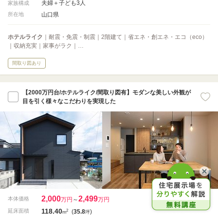
夫婦＋子ども3人
家族構成
山口県
所在地
ホテルライク
｜耐震・免震・制震｜2階建て｜省エネ・創エネ・エコ（eco）
｜収納充実｜家事がラク｜…
間取り図あり
【2000万円台/ホテルライク/間取り図有】モダンな美しい外観が
目を引く様々なこだわりを実現した
2,000
2,499
本体価格
万円
～
万円
118.40
2
延床面積
(
35.8
)
m
坪