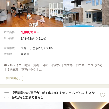
4,000
本体価格
万円
～
149.41
2
延床面積
(
45.1
)
m
坪
夫婦＋子ども2人＋犬1匹
家族構成
静岡県
所在地
ホテルライク
｜耐震・免震・制震｜2階建て｜省エネ・創エネ・エコ（eco）
｜収納充実｜家事がラク｜…
間取り図あり
【千葉県/4000万円台】船＋車を楽しむガレージハウス。好きな
ものがそばにある暮らし