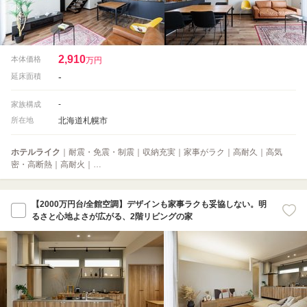
2,910
本体価格
万円
-
延床面積
-
家族構成
北海道札幌市
所在地
ホテルライク
｜耐震・免震・制震｜収納充実｜家事がラク｜高耐久｜高気
密・高断熱｜高耐火｜…
【2000万円台/全館空調】デザインも家事ラクも妥協しない。明
るさと心地よさが広がる、2階リビングの家