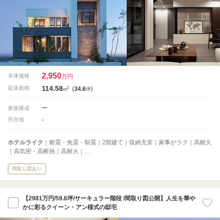
2,950
本体価格
万円
114.58
2
延床面積
(
34.6
)
m
坪
ー
家族構成
-
所在地
ホテルライク
｜耐震・免震・制震｜2階建て｜収納充実｜家事がラク｜高耐久
｜高気密・高断熱｜高耐火｜…
間取り図あり
【2981万円/59.6坪/サーキュラー階段 /間取り図公開】人生を華や
かに彩るクイーン・アン様式の邸宅