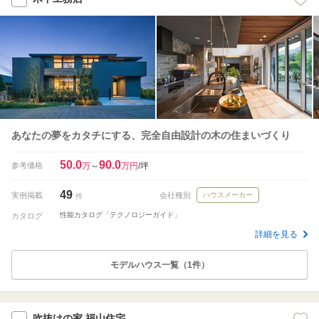
あなたの夢をカタチにする、完全自由設計の木の住まいづくり
50.0
90.0
参考価格
万
～
万円
/坪
49
実例掲載
会社種別
ハウスメーカー
件
性能カタログ「テクノロジーガイド」
カタログ
詳細を見る
モデルハウス一覧（1件）
吹抜けの家 福山住宅