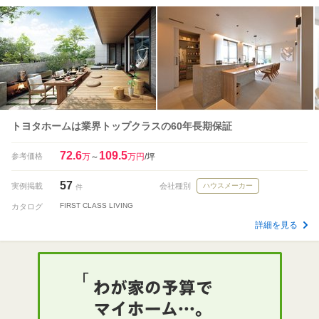
トヨタホームは業界トップクラスの60年長期保証
72.6
109.5
参考価格
万
～
万円
/坪
57
実例掲載
会社種別
ハウスメーカー
件
FIRST CLASS LIVING
カタログ
詳細を見る