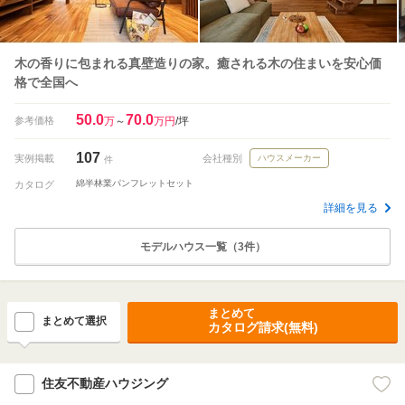
木の香りに包まれる真壁造りの家。癒される木の住まいを安心価
格で全国へ
50.0
70.0
参考価格
万
～
万円
/坪
107
実例掲載
会社種別
ハウスメーカー
件
綿半林業パンフレットセット
カタログ
詳細を見る
モデルハウス一覧（3件）
まとめて
まとめて選択
カタログ請求(無料)
住友不動産ハウジング