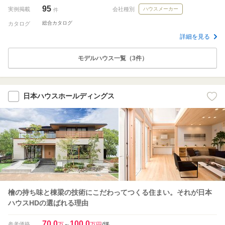
95
実例掲載
会社種別
ハウスメーカー
件
総合カタログ
カタログ
詳細を見る
モデルハウス一覧（3件）
日本ハウスホールディングス
檜の持ち味と棟梁の技術にこだわってつくる住まい。それが日本
ハウスHDの選ばれる理由
70.0
100.0
参考価格
万
～
万円
/坪