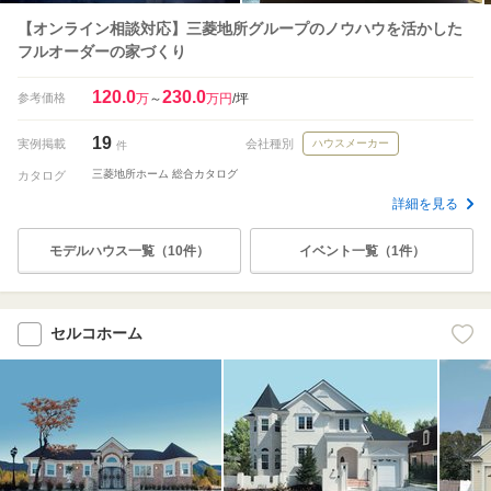
【オンライン相談対応】三菱地所グループのノウハウを活かした
フルオーダーの家づくり
120.0
230.0
参考価格
万
～
万円
/坪
19
実例掲載
会社種別
ハウスメーカー
件
三菱地所ホーム 総合カタログ
カタログ
詳細を見る
モデルハウス一覧（10件）
イベント一覧（1件）
セルコホーム