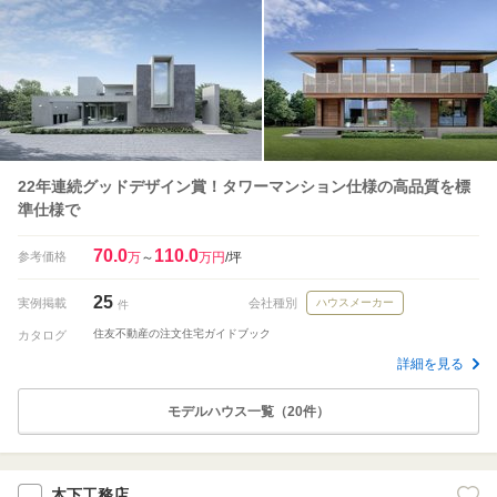
22年連続グッドデザイン賞！タワーマンション仕様の高品質を標
準仕様で
70.0
110.0
参考価格
万
～
万円
/坪
25
実例掲載
会社種別
ハウスメーカー
件
住友不動産の注文住宅ガイドブック
カタログ
詳細を見る
モデルハウス一覧（20件）
木下工務店