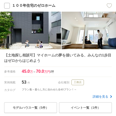
１００年住宅のゼロホーム
【土地探し相談可】マイホームの夢を描いてみる、みんなの1歩目
はゼロからはじめよう
45.0
70.0
参考価格
万
～
万円
/坪
53
実例掲載
会社種別
工務店
件
プラン集～暮らし方に合わせた全40プラン！～
カタログ
詳細を見る
モデルハウス一覧（5件）
イベント一覧（1件）