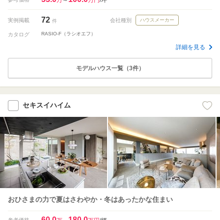
72
実例掲載
会社種別
ハウスメーカー
件
RASIO-F（ラシオエフ）
カタログ
詳細を見る
モデルハウス一覧（3件）
セキスイハイム
おひさまの力で夏はさわやか・冬はあったかな住まい
60.0
180.0
参考価格