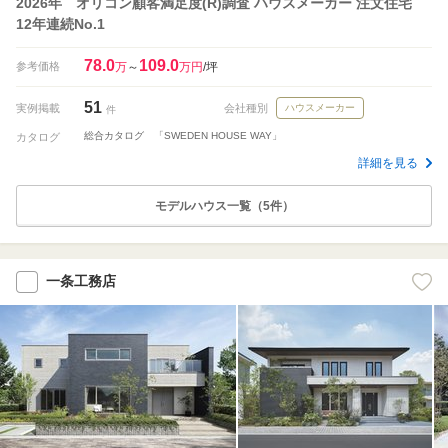
2026年 オリコン顧客満足度(R)調査 ハウスメーカー 注文住宅
12年連続No.1
78.0
109.0
参考価格
万
～
万円
/坪
51
実例掲載
会社種別
ハウスメーカー
件
総合カタログ 「SWEDEN HOUSE WAY」
カタログ
詳細を見る
モデルハウス一覧（5件）
一条工務店