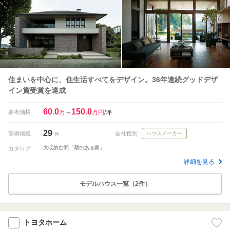
住まいを中心に、住生活すべてをデザイン。36年連続グッドデザ
イン賞受賞を達成
60.0
150.0
参考価格
万
～
万円
/坪
29
実例掲載
会社種別
ハウスメーカー
件
大収納空間「蔵のある家」
カタログ
詳細を見る
モデルハウス一覧（2件）
トヨタホーム