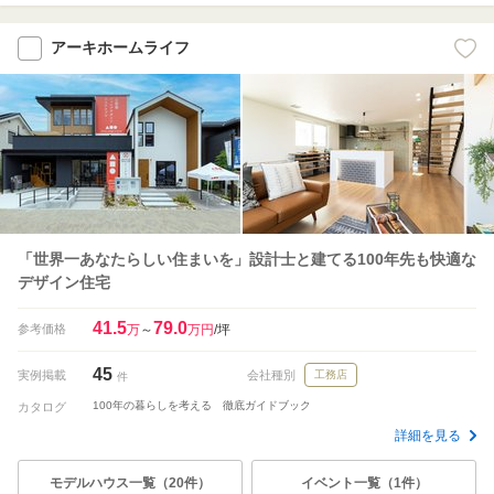
アーキホームライフ
「世界一あなたらしい住まいを」設計士と建てる100年先も快適な
デザイン住宅
41.5
79.0
参考価格
万
～
万円
/坪
45
実例掲載
会社種別
工務店
件
100年の暮らしを考える 徹底ガイドブック
カタログ
詳細を見る
モデルハウス一覧（20件）
イベント一覧（1件）