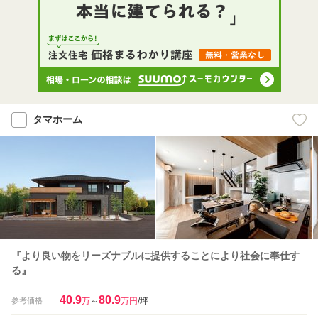
タマホーム
『より良い物をリーズナブルに提供することにより社会に奉仕す
る』
40.9
80.9
参考価格
万
～
万円
/坪