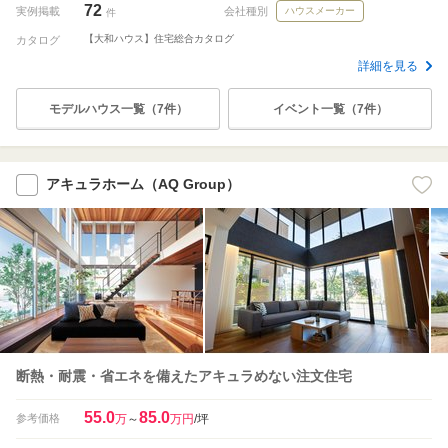
72
実例掲載
会社種別
ハウスメーカー
件
【大和ハウス】住宅総合カタログ
カタログ
詳細を見る
モデルハウス一覧（7件）
イベント一覧（7件）
アキュラホーム（AQ Group）
断熱・耐震・省エネを備えたアキュラめない注文住宅
55.0
85.0
参考価格
万
～
万円
/坪