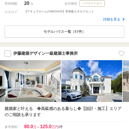
20
実例掲載
会社種別
ハウスメーカー
件
【アキュラホームのWAGAYA】実例集カタログセット
カタログ
詳細を見る
モデルハウス一覧（57件）
伊藤建築デザイン一級建築士事務所
建築家と叶える ◆高級感のある暮らし◆【設計・施工】エリア
のご相談も承ります
80.0
125.0
参考価格
万
～
万円
/坪