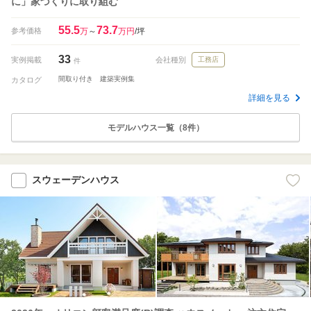
に」家づくりに取り組む
55.5
73.7
参考価格
万
～
万円
/坪
33
実例掲載
会社種別
工務店
件
間取り付き 建築実例集
カタログ
詳細を見る
モデルハウス一覧（8件）
スウェーデンハウス