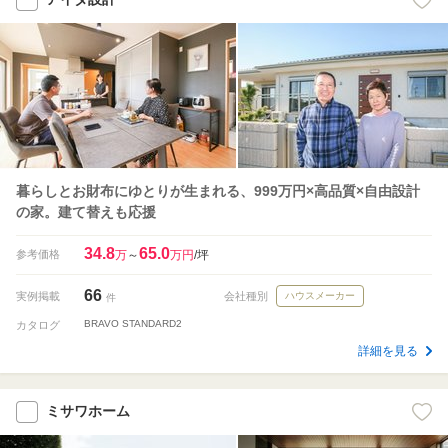
暮らしとお財布にゆとりが生まれる、999万円×高品質×自由設計
の家。建て替えも応援
34.8
65.0
参考価格
万
～
万円
/坪
66
実例掲載
会社種別
ハウスメーカー
件
BRAVO STANDARD2
カタログ
詳細を見る
ミサワホーム