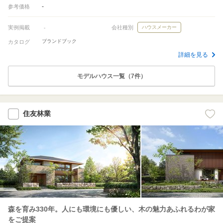
-
参考価格
実例掲載
会社種別
ハウスメーカー
-
ブランドブック
カタログ
詳細を見る
モデルハウス一覧（7件）
住友林業
森を育み330年。人にも環境にも優しい、木の魅力あふれるわが家
をご提案