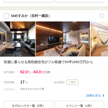
ゆめすみか（吉村一建設）
快適に暮らせる高性能住宅がフル装備で30坪1880万円から
62.0
84.0
参考価格
万
～
万円
/坪
17
実例掲載
会社種別
工務店
件
ゆめすみかカタログ集
カタログ
詳細を見る
モデルハウス一覧（5件）
イベント一覧（1件）