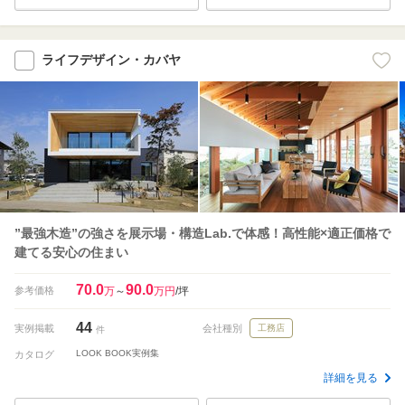
ライフデザイン・カバヤ
”最強木造”の強さを展示場・構造Lab.で体感！高性能×適正価格で
建てる安心の住まい
70.0
90.0
参考価格
万
～
万円
/坪
44
実例掲載
会社種別
工務店
件
LOOK BOOK実例集
カタログ
詳細を見る