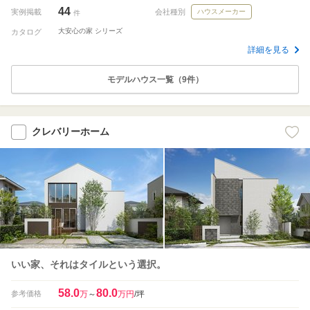
44
実例掲載
会社種別
ハウスメーカー
件
大安心の家 シリーズ
カタログ
詳細を見る
モデルハウス一覧（9件）
クレバリーホーム
いい家、それはタイルという選択。
58.0
80.0
参考価格
万
～
万円
/坪