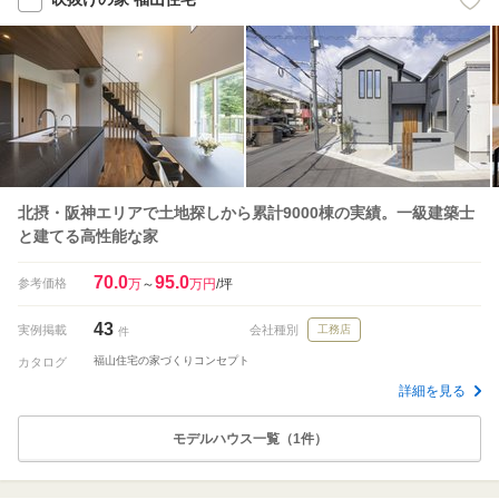
北摂・阪神エリアで土地探しから累計9000棟の実績。一級建築士
と建てる高性能な家
70.0
95.0
参考価格
万
～
万円
/坪
43
実例掲載
会社種別
工務店
件
福山住宅の家づくりコンセプト
カタログ
詳細を見る
モデルハウス一覧（1件）