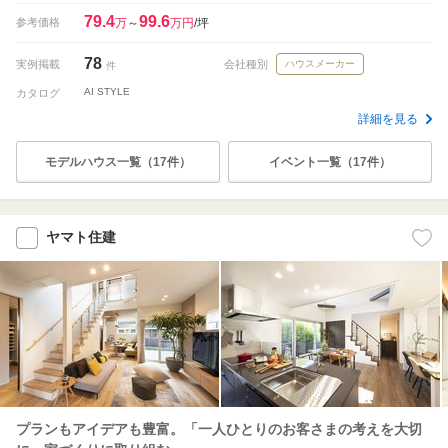
79.4
99.6
参考価格
万
～
万円
/坪
78
実例掲載
会社種別
ハウスメーカー
件
AI STYLE
カタログ
詳細を見る
モデルハウス一覧（17件）
イベント一覧（17件）
ヤマト住建
プランもアイデアも豊富。「一人ひとりのお客さまの考えを大切