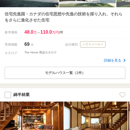
住宅先進国・カナダの住宅思想や先進の技術を採り入れ、それら
をさらに進化させた住宅
48.0
110.0
参考価格
万
～
万円
/坪
69
実例掲載
会社種別
ハウスメーカー
件
The Home 商品カタログ
カタログ
詳細を見る
モデルハウス一覧（1件）
綿半林業