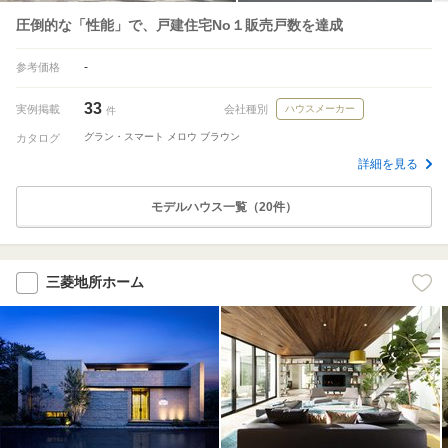
圧倒的な「性能」で、戸建住宅No１販売戸数を達成
-
参考価格
33
実例掲載
会社種別
ハウスメーカー
件
グラン・スマート メロウ ブラウン
カタログ
詳細を見る
モデルハウス一覧（20件）
三菱地所ホーム