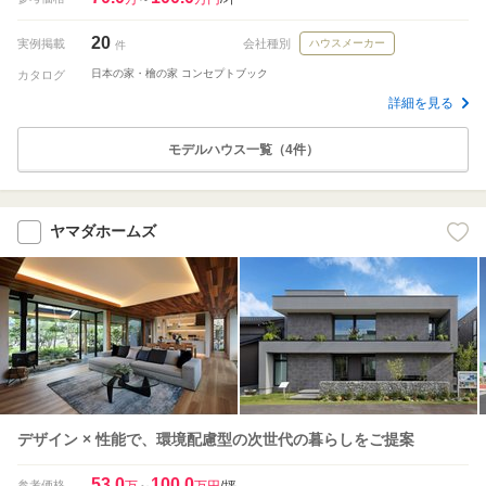
20
実例掲載
会社種別
ハウスメーカー
件
日本の家・檜の家 コンセプトブック
カタログ
詳細を見る
モデルハウス一覧（4件）
ヤマダホームズ
デザイン × 性能で、環境配慮型の次世代の暮らしをご提案
53.0
100.0
参考価格
万
～
万円
/坪