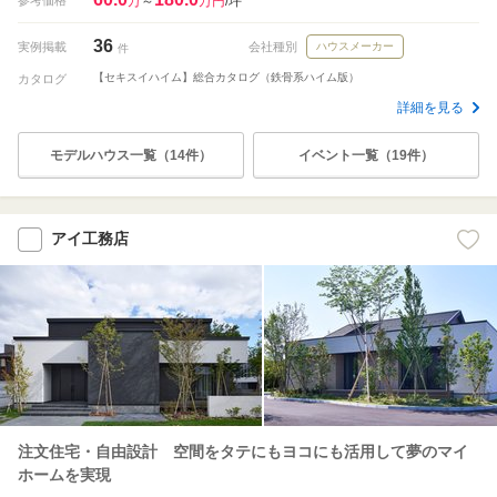
万
～
万円
/坪
36
実例掲載
会社種別
ハウスメーカー
件
【セキスイハイム】総合カタログ（鉄骨系ハイム版）
カタログ
詳細を見る
モデルハウス一覧（14件）
イベント一覧（19件）
アイ工務店
注文住宅・自由設計 空間をタテにもヨコにも活用して夢のマイ
ホームを実現