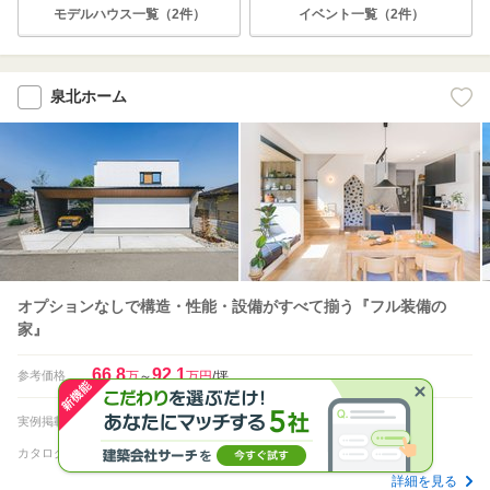
モデルハウス一覧（2件）
イベント一覧（2件）
泉北ホーム
オプションなしで構造・性能・設備がすべて揃う『フル装備の
家』
66.8
92.1
参考価格
万
～
万円
/坪
65
実例掲載
会社種別
工務店
件
泉北ホームだからできる家づくり。
カタログ
詳細を見る