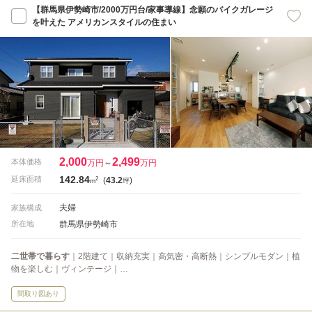
【群馬県伊勢崎市/2000万円台/家事導線】念願のバイクガレージ
を叶えた アメリカンスタイルの住まい
2,000
2,499
本体価格
万円
～
万円
142.84
2
延床面積
(
43.2
)
m
坪
夫婦
家族構成
群馬県伊勢崎市
所在地
二世帯で暮らす
｜2階建て｜収納充実｜高気密・高断熱｜シンプルモダン｜植
物を楽しむ｜ヴィンテージ｜…
間取り図あり