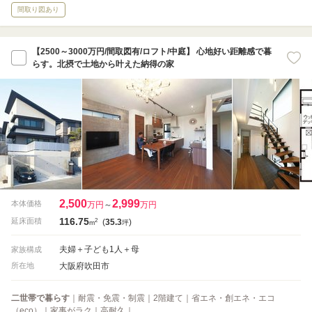
間取り図あり
【2500～3000万円/間取図有/ロフト/中庭】 心地好い距離感で暮
らす。北摂で土地から叶えた納得の家
2,500
2,999
本体価格
万円
～
万円
116.75
2
延床面積
(
35.3
)
m
坪
夫婦＋子ども1人＋母
家族構成
大阪府吹田市
所在地
二世帯で暮らす
｜耐震・免震・制震｜2階建て｜省エネ・創エネ・エコ
（eco）｜家事がラク｜高耐久｜…