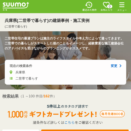
0
兵庫県[二世帯で暮らす]の建築事例・施工実例
(二世帯で暮らす)
二世帯住宅の最適プランは施主のライフスタイルや考え方によって違ってきます。
二世帯での暮らしがスタートした後のこともイメージし、経験豊富な施工建築会社
のアドバイスも受けながらのプランニングがオススメです。
現在の検索条件
変更
兵庫県
二世帯で暮らす
検索結果
（1 ～100 件目/
162
件）