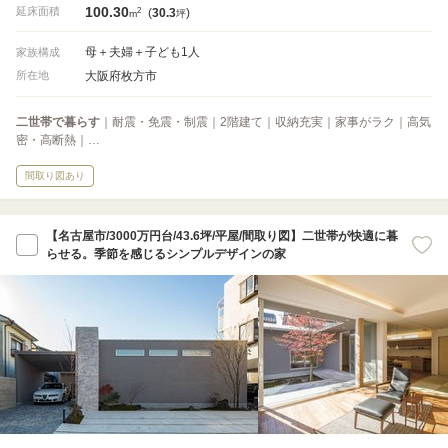
100.30
2
延床面積
(
30.3
)
m
坪
母＋夫婦＋子ども1人
家族構成
大阪府枚方市
所在地
二世帯で暮らす
｜耐震・免震・制震｜2階建て｜収納充実｜家事がラク｜高気
密・高断熱｜…
間取り図あり
【名古屋市/3000万円台/43.6坪/平屋/間取り図】二世帯が快適に暮
らせる。季節を感じるシンプルデザインの家