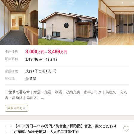
3,000
3,499
本体価格
万円
～
万円
143.46
2
延床面積
(
43.3
)
m
坪
夫婦+子ども1人+母
家族構成
奈良県
所在地
二世帯で暮らす
｜耐震・免震・制震｜収納充実｜家事がラク｜高耐久｜高気
密・高断熱｜高耐火｜…
間取り図あり
【4000万円～4499万円／防音室／間取図】音楽一家のこだわり
が満載。完全分離型・大人の二世帯住宅