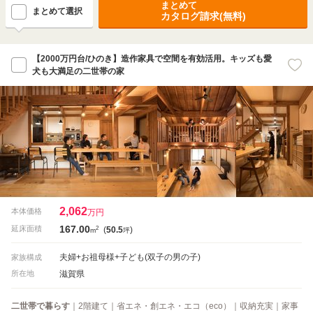
まとめて
まとめて選択
カタログ請求(無料)
【2000万円台/ひのき】造作家具で空間を有効活用。キッズも愛
犬も大満足の二世帯の家
2,062
本体価格
万円
167.00
2
延床面積
(
50.5
)
m
坪
夫婦+お祖母様+子ども(双子の男の子)
家族構成
滋賀県
所在地
二世帯で暮らす
｜2階建て｜省エネ・創エネ・エコ（eco）｜収納充実｜家事