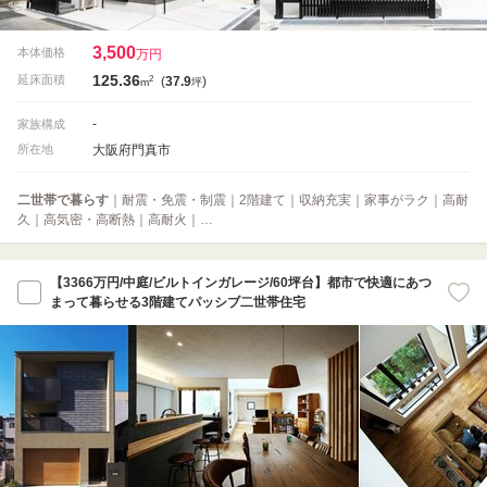
3,500
本体価格
万円
125.36
2
延床面積
(
37.9
)
m
坪
-
家族構成
大阪府門真市
所在地
二世帯で暮らす
｜耐震・免震・制震｜2階建て｜収納充実｜家事がラク｜高耐
久｜高気密・高断熱｜高耐火｜…
【3366万円/中庭/ビルトインガレージ/60坪台】都市で快適にあつ
まって暮らせる3階建てパッシブ二世帯住宅