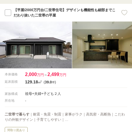
【平屋/2000万円台/二世帯住宅】デザインも機能性も細部までこ
だわり抜いた二世帯の平屋
2,000
2,499
本体価格
万円
～
万円
129.18
2
延床面積
(
39.0
)
m
坪
祖母+夫婦+子ども２人
家族構成
-
所在地
二世帯で暮らす
｜耐震・免震・制震｜家事がラク｜高気密・高断熱｜こだわ
りの外観デザイン｜子育てしやすい｜…
間取り図あり