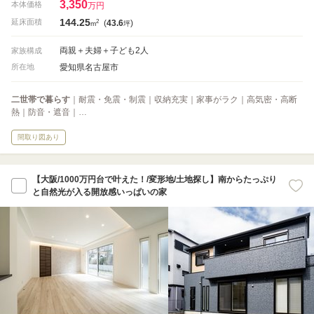
3,350
本体価格
万円
144.25
2
延床面積
(
43.6
)
m
坪
両親＋夫婦＋子ども2人
家族構成
愛知県名古屋市
所在地
二世帯で暮らす
｜耐震・免震・制震｜収納充実｜家事がラク｜高気密・高断
熱｜防音・遮音｜…
間取り図あり
【大阪/1000万円台で叶えた！/変形地/土地探し】南からたっぷり
と自然光が入る開放感いっぱいの家