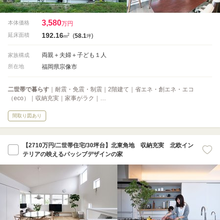
3,580
本体価格
万円
192.16
2
延床面積
(
58.1
)
m
坪
両親＋夫婦＋子ども１人
家族構成
福岡県宗像市
所在地
二世帯で暮らす
｜耐震・免震・制震｜2階建て｜省エネ・創エネ・エコ
（eco）｜収納充実｜家事がラク｜…
間取り図あり
【2710万円/二世帯住宅/30坪台】北東角地 収納充実 北欧イン
テリアの映えるパッシブデザインの家