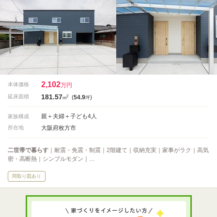
2,102
本体価格
万円
181.57
2
延床面積
(
54.9
)
m
坪
親＋夫婦＋子ども4人
家族構成
大阪府枚方市
所在地
二世帯で暮らす
｜耐震・免震・制震｜2階建て｜収納充実｜家事がラク｜高気
密・高断熱｜シンプルモダン｜…
間取り図あり