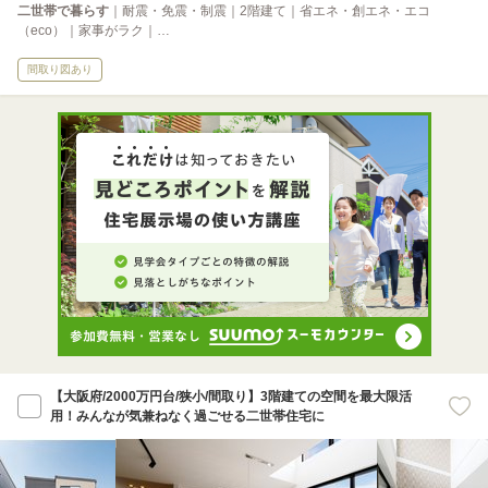
二世帯で暮らす
｜耐震・免震・制震｜2階建て｜省エネ・創エネ・エコ
（eco）｜家事がラク｜…
間取り図あり
【大阪府/2000万円台/狭小/間取り】3階建ての空間を最大限活
用！みんなが気兼ねなく過ごせる二世帯住宅に