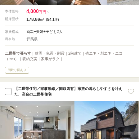
4,000
本体価格
万円
～
178.86
2
延床面積
(
54.1
)
m
坪
両親+夫婦+子ども2人
家族構成
群馬県
所在地
二世帯で暮らす
｜耐震・免震・制震｜2階建て｜省エネ・創エネ・エコ
（eco）｜収納充実｜家事がラク｜…
間取り図あり
【二世帯住宅／家事動線／間取図有】家族の暮らしやすさを叶え
た、高台の二世帯住宅