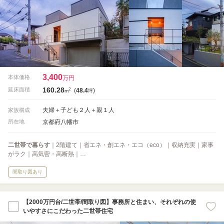
3,400
本体価格
万円
160.28
2
延床面積
(
48.4
)
m
坪
夫婦＋子ども２人＋親１人
家族構成
京都府八幡市
所在地
二世帯で暮らす
｜2階建て｜省エネ・創エネ・エコ（eco）｜収納充実｜家事
がラク｜高気密・高断熱｜…
間取り図あり
【2000万円台/二世帯/間取り図】事務所と住まい、それぞれの使
いやすさにこだわった二世帯住宅