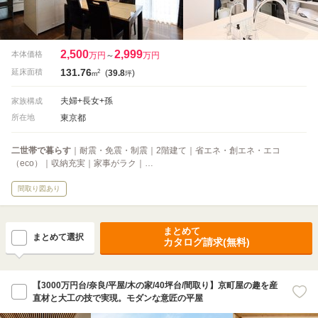
2,500
2,999
本体価格
万円
～
万円
131.76
2
延床面積
(
39.8
)
m
坪
夫婦+長女+孫
家族構成
東京都
所在地
二世帯で暮らす
｜耐震・免震・制震｜2階建て｜省エネ・創エネ・エコ
（eco）｜収納充実｜家事がラク｜…
間取り図あり
まとめて
まとめて選択
カタログ請求(無料)
【3000万円台/奈良/平屋/木の家/40坪台/間取り】京町屋の趣を産
直材と大工の技で実現。モダンな意匠の平屋