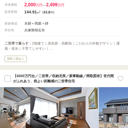
2,000
2,499
本体価格
万円
～
万円
144.91
2
延床面積
(
43.8
)
m
坪
夫婦＋両親＋姉
家族構成
兵庫県明石市
所在地
二世帯で暮らす
｜2階建て｜高気密・高断熱｜こだわりの外観デザイン｜通
風・採光｜子育てしやすい｜…
間取り図あり
【4000万円台／二世帯／収納充実／家事動線／間取図有】世代間
がふれあう、程よい距離感の二世帯住宅