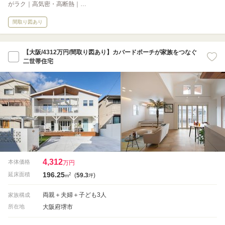
がラク｜高気密・高断熱｜…
間取り図あり
【大阪/4312万円/間取り図あり】カバードポーチが家族をつなぐ
二世帯住宅
4,312
本体価格
万円
196.25
2
延床面積
(
59.3
)
m
坪
両親＋夫婦＋子ども3人
家族構成
大阪府堺市
所在地