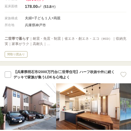
178.00
2
延床面積
(
53.8
)
m
坪
夫婦+子ども１人+両親
家族構成
兵庫県神戸市
所在地
二世帯で暮らす
｜耐震・免震・制震｜省エネ・創エネ・エコ（eco）｜収納充
実｜家事がラク｜高耐久｜…
間取り図あり
【兵庫県明石市/2000万円台/二世帯住宅】ハーフ吹抜や外に続く
デッキで家族が集うLDKを心地よく