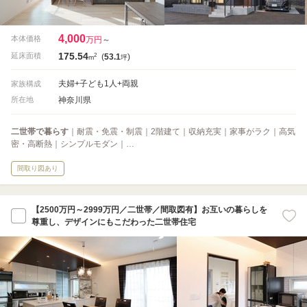
4,000
本体価格
万円
～
175.54
2
延床面積
(
53.1
)
m
坪
夫婦+子ども1人+両親
家族構成
神奈川県
所在地
二世帯で暮らす
｜耐震・免震・制震｜2階建て｜収納充実｜家事がラク｜高気
密・高断熱｜シンプルモダン｜…
間取り図あり
【2500万円～2999万円／二世帯／間取図有】お互いの暮らしを
尊重し、デザインにもこだわった二世帯住宅