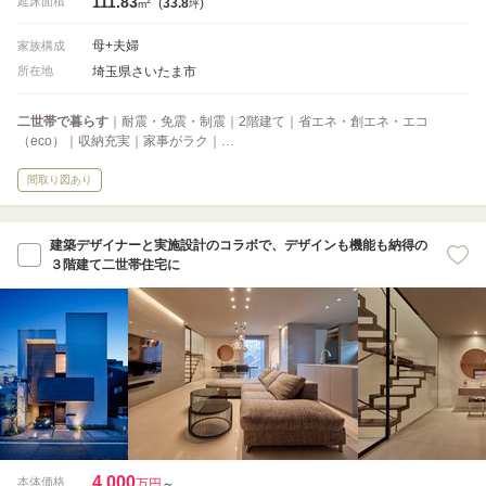
111.83
延床面積
(
33.8
)
m
坪
母+夫婦
家族構成
埼玉県さいたま市
所在地
二世帯で暮らす
｜耐震・免震・制震｜2階建て｜省エネ・創エネ・エコ
（eco）｜収納充実｜家事がラク｜…
間取り図あり
建築デザイナーと実施設計のコラボで、デザインも機能も納得の
３階建て二世帯住宅に
4,000
本体価格
万円
～