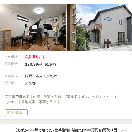
4,000
本体価格
万円
～
170.39
2
延床面積
(
51.5
)
m
坪
両親＋本人＋婚約者
家族構成
東京都
所在地
二世帯で暮らす
｜耐震・免震・制震｜2階建て｜省エネ・創エネ・エコ
（eco）｜収納充実｜家事がラク｜…
間取り図あり
【わずか17.8坪で建てた2世帯住宅|3階建て|1500万円台|間取り図