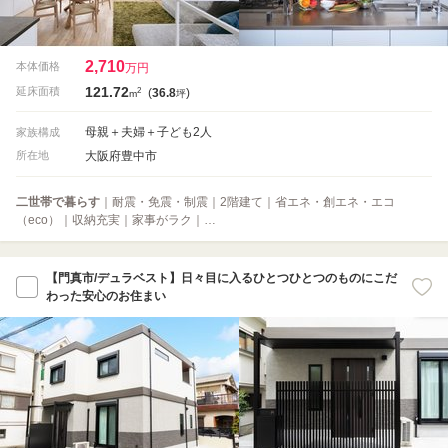
2,710
本体価格
万円
121.72
2
延床面積
(
36.8
)
m
坪
母親＋夫婦＋子ども2人
家族構成
大阪府豊中市
所在地
二世帯で暮らす
｜耐震・免震・制震｜2階建て｜省エネ・創エネ・エコ
（eco）｜収納充実｜家事がラク｜…
【門真市/デュラベスト】日々目に入るひとつひとつのものにこだ
わった安心のお住まい