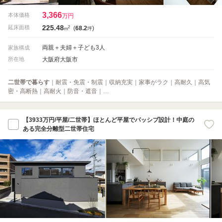
3,366
本体価格
万円
225.48
2
延床面積
(
68.2
)
m
坪
両親＋夫婦＋子ども3人
家族構成
大阪府大阪市
所在地
二世帯で暮らす
｜耐震・免震・制震｜収納充実｜家事がラク｜高耐久｜高気
密・高断熱｜高耐火｜防音・遮音｜…
【3933万円/平屋/二世帯】ほとんど平屋でパッシブ設計！中庭の
ある完全分離型二世帯住宅