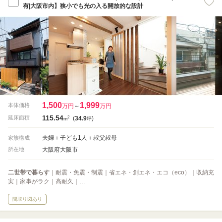
有|大阪市内】狭小でも光の入る開放的な設計
1,500
1,999
本体価格
万円
～
万円
115.54
2
延床面積
(
34.9
)
m
坪
夫婦＋子ども1人＋叔父叔母
家族構成
大阪府大阪市
所在地
二世帯で暮らす
｜耐震・免震・制震｜省エネ・創エネ・エコ（eco）｜収納充
実｜家事がラク｜高耐久｜…
間取り図あり