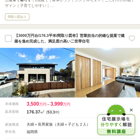
ザイン｜子育てしやすい｜…
間取り図あり
【3000万円台/176.3平米/間取り図有】営業担当の的確な提案で建
築を進め完成した、満足度の高い二世帯住宅
3,500
3,999
本体価格
万円
～
万円
176.37
2
延床面積
(
53.3
)
m
坪
夫婦＋長男家族（夫婦＋子ども２人）
家族構成
福岡県
所在地