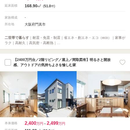
168.90
2
延床面積
(
51.0
)
m
坪
-
家族構成
大阪府門真市
所在地
二世帯で暮らす
｜耐震・免震・制震｜省エネ・創エネ・エコ（eco）｜家事が
ラク｜高耐久｜高気密・高断熱｜…
【2400万円台／2階リビング／屋上／間取図有】明るさと開放
感、アウトドアの気持ちよさを愉しむ家
2,400
2,499
本体価格
万円
～
万円
2