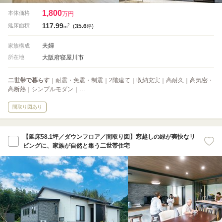
1,800
本体価格
万円
117.99
2
延床面積
(
35.6
)
m
坪
夫婦
家族構成
大阪府寝屋川市
所在地
二世帯で暮らす
｜耐震・免震・制震｜2階建て｜収納充実｜高耐久｜高気密・
高断熱｜シンプルモダン｜…
間取り図あり
【延床58.1坪／ダウンフロア／間取り図】窓越しの緑が爽快なリ
ビングに、家族が自然と集う二世帯住宅