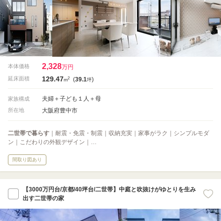
2,328
本体価格
万円
129.47
2
延床面積
(
39.1
)
m
坪
夫婦＋子ども１人＋母
家族構成
大阪府豊中市
所在地
二世帯で暮らす
｜耐震・免震・制震｜収納充実｜家事がラク｜シンプルモダ
ン｜こだわりの外観デザイン｜…
間取り図あり
【3000万円台/京都/40坪台/二世帯】中庭と吹抜けがゆとりを生み
出す二世帯の家