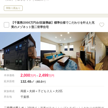
間取り図あり
【千葉県/2000万円台/回遊導線】標準仕様でこだわりを叶えた充
実のメゾネット型二世帯住宅
2,000
2,499
本体価格
万円
～
万円
132.48
2
延床面積
(
40.0
)
m
坪
両親＋夫婦＋子ども２人＋犬2匹
家族構成
千葉県
所在地
二世帯で暮らす
｜2階建て｜家事がラク｜シンプルモダン｜こだわりの外観デ