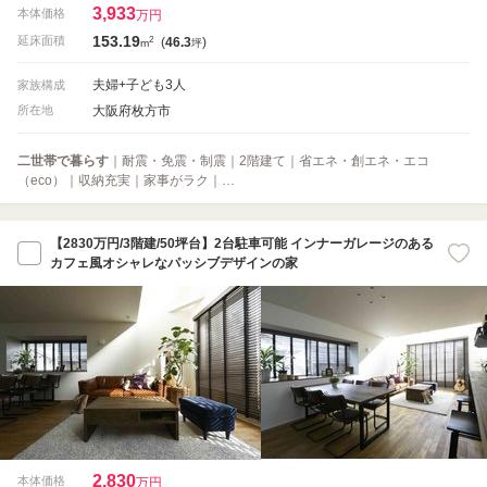
3,933
本体価格
万円
153.19
2
延床面積
(
46.3
)
m
坪
夫婦+子ども3人
家族構成
大阪府枚方市
所在地
二世帯で暮らす
｜耐震・免震・制震｜2階建て｜省エネ・創エネ・エコ
（eco）｜収納充実｜家事がラク｜…
【2830万円/3階建/50坪台】2台駐車可能 インナーガレージのある
カフェ風オシャレなパッシブデザインの家
2,830
本体価格
万円