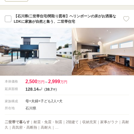
【石川県/二世帯住宅/間取り図有】ヘリンボーンの床がお洒落な
LDKに家族が自然と集う、二世帯住宅
2,500
2,999
本体価格
万円
～
万円
128.14
2
延床面積
(
38.7
)
m
坪
母+夫婦+子ども2人+犬
家族構成
石川県
所在地
二世帯で暮らす
｜耐震・免震・制震｜2階建て｜収納充実｜家事がラク｜高耐
久｜高気密・高断熱｜高耐火｜…