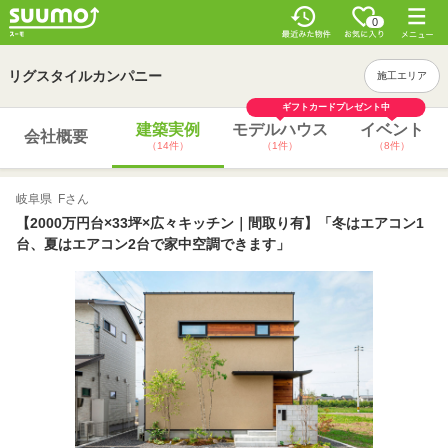
0
リグスタイルカンパニー
施工エリア
ギフトカードプレゼント中
建築実例
モデルハウス
イベント
会社概要
（14件）
（1件）
（8件）
岐阜県 Fさん
【2000万円台×33坪×広々キッチン｜間取り有】「冬はエアコン1
台、夏はエアコン2台で家中空調できます」