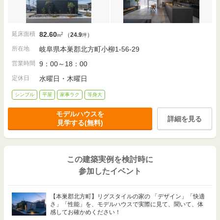
延床面積
82.60
2
（
24.9
）
m
坪
所在地
岐阜県本巣郡北方町小柳1-56-29
営業時間
9：00～18：00
定休日
水曜日・木曜日
シンプル
平屋
家事ラク
等身大
モデルハウスを
詳細を見る
見学する(無料)
この建築実例を検討時に
参加したイベント
【本巣郡北方町】リグスタイルの家の 「デザイン」「快適
さ」「性能」を、モデルハウスで実際に見て、聞いて、体
感してお確かめください！