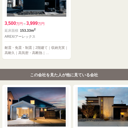
3,500
3,999
万円
～
万円
2
延床面積
153.33m
AREX/アーレックス
耐震・免震・制震｜2階建て｜収納充実｜
高耐久｜高気密・高断熱｜…
この会社を見た人が他に見ている会社