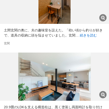
土間玄関の奥に、夫の趣味室を設えた。「幼い頃から釣りが好き
で、道具の収納に頭を悩ませていました。玄関…
続きを読む
玄関
20.9畳のLDKを支える構造柱は、黒く塗装し両面時計を取り付け