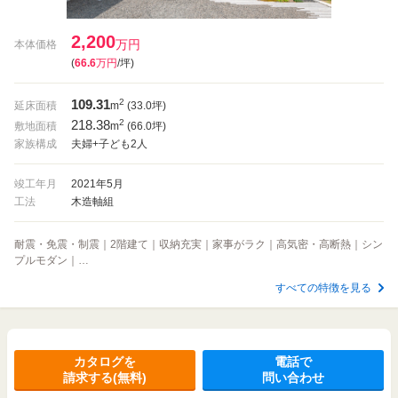
2,200
万円
本体価格
(
66.6
万円
/坪)
109.31
2
延床面積
m
(33.0坪)
218.38
2
敷地面積
m
(66.0坪)
家族構成
夫婦+子ども2人
竣工年月
2021年5月
工法
木造軸組
耐震・免震・制震｜2階建て｜収納充実｜家事がラク｜高気密・高断熱｜シン
プルモダン｜…
すべての特徴を見る
カタログを
電話で
請求する(無料)
問い合わせ