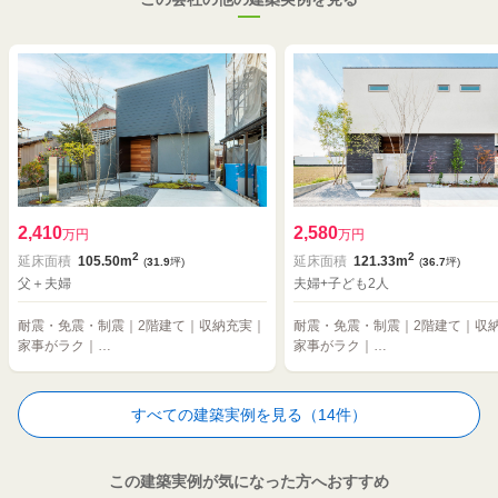
2,410
2,580
万円
万円
2
2
延床面積
105.50m
延床面積
121.33m
(
31.9
坪)
(
36.7
坪)
父＋夫婦
夫婦+子ども2人
耐震・免震・制震｜2階建て｜収納充実｜
耐震・免震・制震｜2階建て｜収
家事がラク｜…
家事がラク｜…
すべての建築実例を見る（14件）
この建築実例が気になった方へおすすめ