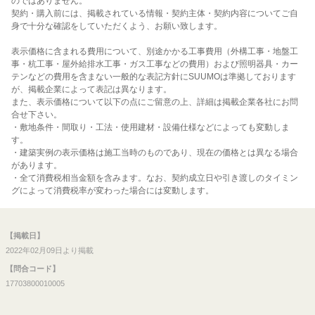
のではありません。
契約・購入前には、掲載されている情報・契約主体・契約内容についてご自
身で十分な確認をしていただくよう、お願い致します。
表示価格に含まれる費用について、別途かかる工事費用（外構工事・地盤工
事・杭工事・屋外給排水工事・ガス工事などの費用）および照明器具・カー
テンなどの費用を含まない一般的な表記方針にSUUMOは準拠しております
が、掲載企業によって表記は異なります。
また、表示価格について以下の点にご留意の上、詳細は掲載企業各社にお問
合せ下さい。
・敷地条件・間取り・工法・使用建材・設備仕様などによっても変動しま
す。
・建築実例の表示価格は施工当時のものであり、現在の価格とは異なる場合
があります。
・全て消費税相当金額を含みます。なお、契約成立日や引き渡しのタイミン
グによって消費税率が変わった場合には変動します。
【掲載日】
2022年02月09日より掲載
【問合コード】
17703800010005