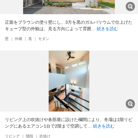
正面をブラウンの塗り壁にし、3方を黒のガルバリウムで仕上げた
キューブ型の外観は、見る方向によって雰囲…
続きを読む
壁
|
外構
|
黒
|
モダン
リビング上の吹抜けや各部屋に設けた欄間により、冬場は1階リビ
ングにあるエアコン1台で2階まで空調して…
続きを読む
リビング
|
階段
|
吹抜け