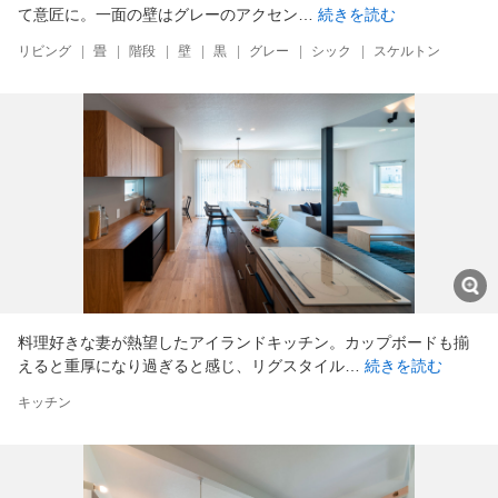
て意匠に。一面の壁はグレーのアクセン…
続きを読む
リビング
|
畳
|
階段
|
壁
|
黒
|
グレー
|
シック
|
スケルトン
料理好きな妻が熱望したアイランドキッチン。カップボードも揃
えると重厚になり過ぎると感じ、リグスタイル…
続きを読む
キッチン