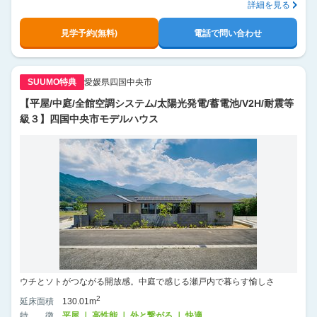
詳細を見る
見学予約(無料)
電話で問い合わせ
SUUMO特典
愛媛県四国中央市
【平屋/中庭/全館空調システム/太陽光発電/蓄電池/V2H/耐震等
級３】四国中央市モデルハウス
ウチとソトがつながる開放感。中庭で感じる瀬戸内で暮らす愉しさ
2
延床面積
130.01m
特徴
平屋 ｜ 高性能 ｜ 外と繋がる ｜ 快適