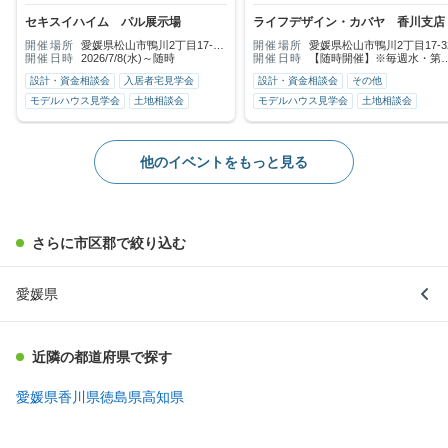
相談会を好評開催中！ご来場でもお
い軒が創る陰影感と四季の調和を重
セキスイハイム パル展示場
ライフデザイン・カバヤ 香川支店
電話でも、気になる１項目をピンポ
んじる佇まいをじっくり見学しよう
イントで分かりやすく解説します
愛媛新聞住宅公園パル展示場
開催場所
愛媛県松山市鴨川2丁目17-33
開催場所
愛媛県松山市鴨川2丁目17-3
開催日時
（愛媛新聞住宅公園パル）
2026/7/8(水)～随時
開催日時
【随時開催】※毎週水・第2
第3火 定休日
設計・資金相談会
入居者宅見学会
設計・資金相談会
その他
モデルハウス見学会
土地相談会
モデルハウス見学会
土地相談会
他のイベントをもっと見る
さらに市区郡で絞り込む
愛媛県
近隣の都道府県で探す
愛媛県
香川県
徳島県
高知県