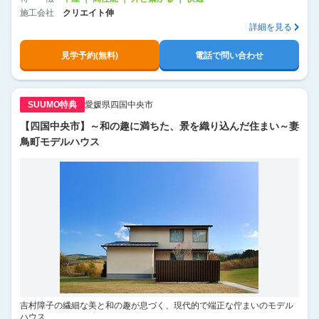
施工会社
クリエイト伸
詳細を見る
見学予約(無料)
電話で問い合わせ
SUUMO特典
愛媛県四国中央市
【四国中央市】～和の趣に満ちた、景を織り込んだ住まい～妻
鳥町モデルハウス
吉村障子の繊細な美と和の趣が息づく、現代的で端正な佇まいのモデル
ハウス