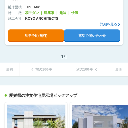
2
延床面積
105.16m
特徴
和モダン ｜ 建築家 ｜ 趣味 ｜ 快適
施工会社
KOYO ARCHITECTS
詳細を見る
見学予約(無料)
電話で問い合わせ
1
/
1
最初
前の100件
次の100件
最後
愛媛県の注文住宅展示場ピックアップ