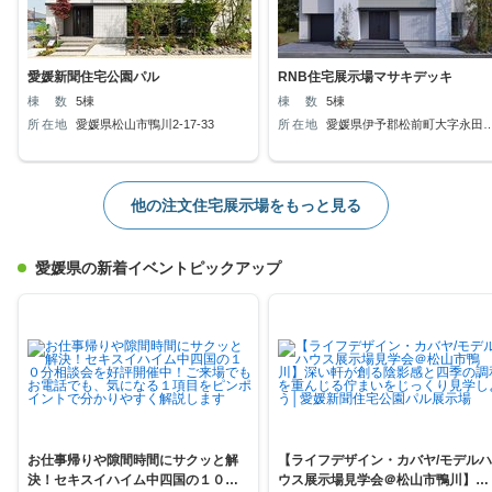
愛媛新聞住宅公園パル
RNB住宅展示場マサキデッキ
棟数
5棟
棟数
5棟
所在地
愛媛県松山市鴨川2-17-33
所在地
愛媛県伊予郡松前町大字永田
524-4 RNB住宅展示場マサキ
デッキ内
他の注文住宅展示場をもっと見る
愛媛県の新着イベントピックアップ
お仕事帰りや隙間時間にサクッと解
【ライフデザイン・カバヤ/モデルハ
決！セキスイハイム中四国の１０分
ウス展示場見学会＠松山市鴨川】深