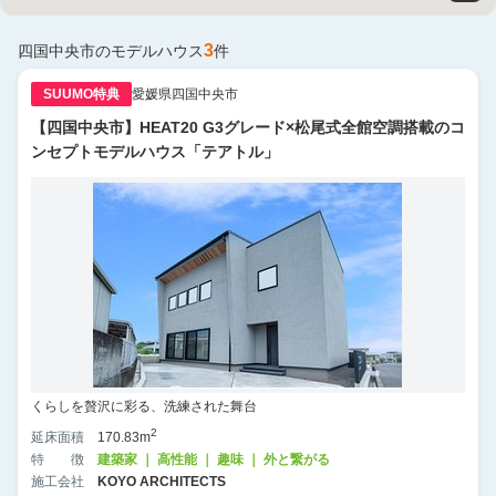
3
四国中央市
のモデルハウス
件
SUUMO特典
愛媛県四国中央市
【四国中央市】HEAT20 G3グレード×松尾式全館空調搭載のコ
ンセプトモデルハウス「テアトル」
くらしを贅沢に彩る、洗練された舞台
2
延床面積
170.83m
特徴
建築家 ｜ 高性能 ｜ 趣味 ｜ 外と繋がる
施工会社
KOYO ARCHITECTS