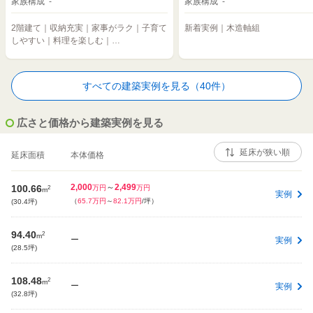
家族構成 -
家族構成 -
2階建て｜収納充実｜家事がラク｜子育て
新着実例｜木造軸組
しやすい｜料理を楽しむ｜…
すべての建築実例を見る（40件）
広さと価格から建築実例を見る
延床面積
本体価格
2,000
～
2,499
100.66
2
万円
万円
m
実例
（
65.7万円
～
82.1万円
/坪）
(30.4坪)
94.40
2
m
ー
実例
(28.5坪)
108.48
2
m
ー
実例
(32.8坪)