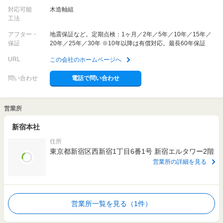
対応可能
木造軸組
工法
アフター・
地震保証など。定期点検：1ヶ月／2年／5年／10年／15年／
保証
20年／25年／30年 ※10年以降は有償対応。最長60年保証
URL
この会社のホームページへ
問い合わせ
電話で問い合わせ
営業所
新宿本社
住所
東京都新宿区西新宿1丁目6番1号 新宿エルタワー2階
営業所の詳細を見る
営業所一覧を見る（1件）