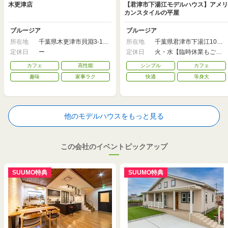
木更津店
【君津市下湯江モデルハウス】アメリ
カンスタイルの平屋
ブルージア
ブルージア
所在地
千葉県木更津市貝淵3-13-
所在地
千葉県君津市下湯江1062
49
付近
定休日
ー
定休日
火・水【臨時休業もござ
います】
カフェ
高性能
シンプル
カフェ
趣味
家事ラク
快適
等身大
他のモデルハウスをもっと見る
この会社のイベントピックアップ
SUUMO特典
SUUMO特典