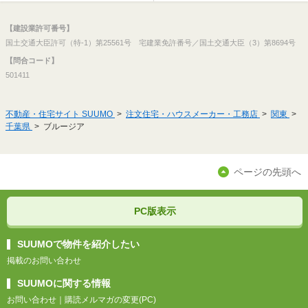
【建設業許可番号】
国土交通大臣許可（特-1）第25561号 宅建業免許番号／国土交通大臣（3）第8694号
【問合コード】
501411
不動産・住宅サイト SUUMO
注文住宅・ハウスメーカー・工務店
関東
千葉県
ブルージア
ページの先頭へ
PC版表示
SUUMOで物件を紹介したい
掲載のお問い合わせ
SUUMOに関する情報
お問い合わせ
｜
購読メルマガの変更(PC)