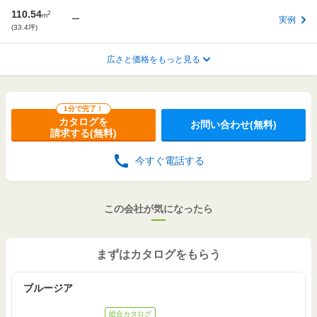
110.54
2
m
ー
実例
(33.4坪)
広さと価格をもっと見る
103.09
2
m
ー
実例
(31.1坪)
1分で完了！
カタログを
お問い合わせ(無料)
請求する(無料)
今すぐ電話する
この会社が気になったら
まずはカタログをもらう
ブルージア
総合カタログ