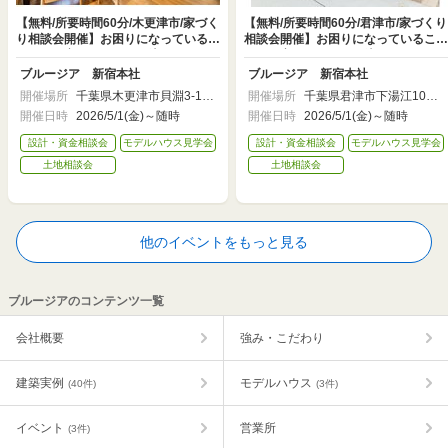
【無料/所要時間60分/木更津市/家づく
【無料/所要時間60分/君津市/家づくり
り相談会開催】お困りになっているこ
相談会開催】お困りになっていること
とや、不安なことなど解決します。
や、不安なことなど解決します。
ブルージア 新宿本社
ブルージア 新宿本社
開催場所
千葉県木更津市貝淵3-13-
開催場所
千葉県君津市下湯江1062
49No.13
付近
開催日時
2026/5/1(金)～随時
開催日時
2026/5/1(金)～随時
設計・資金相談会
モデルハウス見学会
設計・資金相談会
モデルハウス見学会
土地相談会
土地相談会
他のイベントをもっと見る
ブルージアのコンテンツ一覧
会社概要
強み・こだわり
建築実例
モデルハウス
(40件)
(3件)
イベント
営業所
(3件)