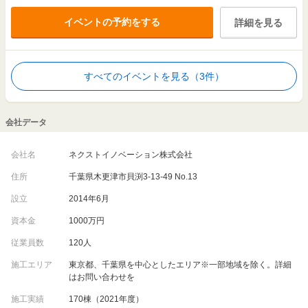
イベントの予約をする
詳細を見る
すべてのイベントを見る（3件）
会社データ
会社名
ネクストイノベーション株式会社
住所
千葉県木更津市貝渕3-13-49 No.13
設立
2014年6月
資本金
1000万円
従業員数
120人
施工エリア
東京都、千葉県を中心としたエリア※一部地域を除く。詳細
はお問い合わせを
施工実績
170棟（2021年度）