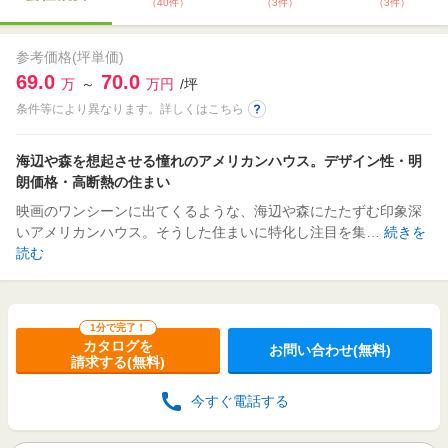
（40件）
（3件）
（3件）
参考価格(坪単価)
69.0
70.0
万
～
万円
/坪
条件等により異なります。詳しくはこちら
海辺や森を想起させる憧れのアメリカンハウス。デザイン性・明
朗価格・高断熱の住まい
映画のワンシーンに出てくるような、海辺や森にたたずむ印象深
いアメリカンハウス。そうした住まいに特化し注目を集…
続きを
読む
1分で完了！
カタログを
お問い合わせ(無料)
請求する(無料)
今すぐ電話する