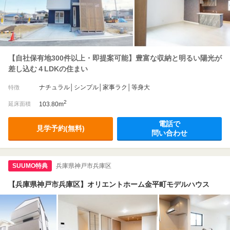
【自社保有地300件以上・即提案可能】豊富な収納と明るい陽光が
差し込む４LDKの住まい
ナチュラル│シンプル│家事ラク│等身大
特徴
2
延床面積
103.80m
電話で
見学予約(無料)
問い合わせ
SUUMO特典
兵庫県神戸市兵庫区
【兵庫県神戸市兵庫区】オリエントホーム金平町モデルハウス