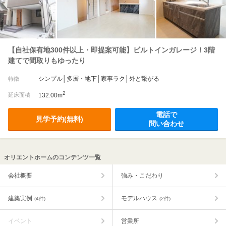
【自社保有地300件以上・即提案可能】ビルトインガレージ！3階
建てで間取りもゆったり
シンプル│多層・地下│家事ラク│外と繋がる
特徴
2
延床面積
132.00m
電話で
見学予約(無料)
問い合わせ
オリエントホームのコンテンツ一覧
会社概要
強み・こだわり
建築実例
モデルハウス
(4件)
(2件)
イベント
営業所