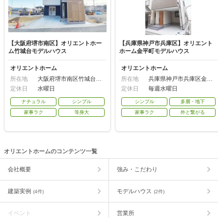
【大阪府堺市南区】オリエントホー
【兵庫県神戸市兵庫区】オリエント
ム竹城台モデルハウス
ホーム金平町モデルハウス
オリエントホーム
オリエントホーム
所在地
大阪府堺市南区竹城台3
所在地
兵庫県神戸市兵庫区金平
丁23-1
町1-2-12
定休日
水曜日
定休日
毎週水曜日
ナチュラル
シンプル
シンプル
多層・地下
家事ラク
等身大
家事ラク
外と繋がる
オリエントホームのコンテンツ一覧
会社概要
強み・こだわり
建築実例
モデルハウス
(4件)
(2件)
イベント
営業所