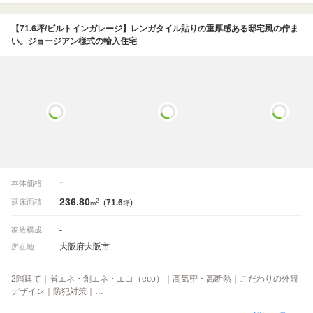
【71.6坪/ビルトインガレージ】レンガタイル貼りの重厚感ある邸宅風の佇ま
い。ジョージアン様式の輸入住宅
-
本体価格
236.80
2
延床面積
(
71.6
)
m
坪
-
家族構成
大阪府大阪市
所在地
2階建て｜省エネ・創エネ・エコ（eco）｜高気密・高断熱｜こだわりの外観
デザイン｜防犯対策｜…