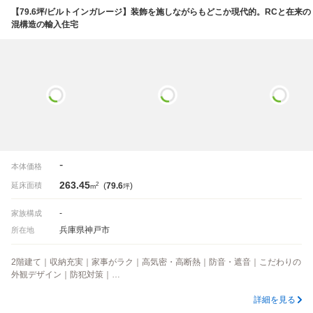
【79.6坪/ビルトインガレージ】装飾を施しながらもどこか現代的。RCと在来の
混構造の輸入住宅
-
本体価格
263.45
2
延床面積
(
79.6
)
m
坪
-
家族構成
兵庫県神戸市
所在地
2階建て｜収納充実｜家事がラク｜高気密・高断熱｜防音・遮音｜こだわりの
外観デザイン｜防犯対策｜…
詳細を見る