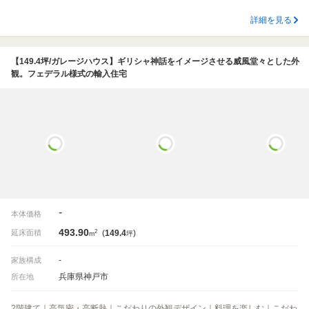
詳細を見る
【149.4坪/ガレージハウス】ギリシャ神話をイメージさせる威風堂々とした外
観。フェデラル様式の輸入住宅
-
本体価格
493.90
2
延床面積
(
149.4
)
m
坪
-
家族構成
兵庫県神戸市
所在地
2階建て｜高気密・高断熱｜こだわりの外観デザイン｜料理を楽しむ｜こだわ