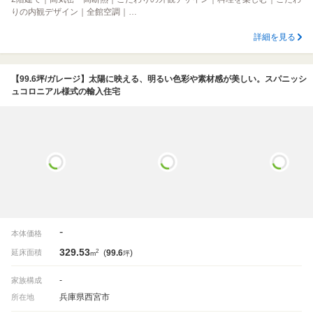
りの内観デザイン｜全館空調｜…
詳細を見る
【99.6坪/ガレージ】太陽に映える、明るい色彩や素材感が美しい。スパニッシ
ュコロニアル様式の輸入住宅
-
本体価格
329.53
2
延床面積
(
99.6
)
m
坪
-
家族構成
兵庫県西宮市
所在地