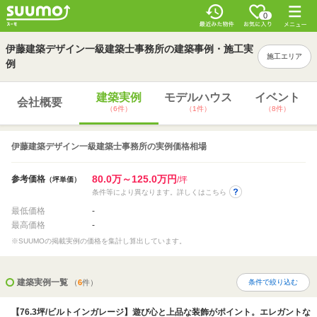
0
伊藤建築デザイン一級建築士事務所の建築事例・施工実
施工エリア
例
建築実例
モデルハウス
イベント
会社概要
（6件）
（1件）
（8件）
伊藤建築デザイン一級建築士事務所の実例価格相場
80.0万～125.0万円
参考価格
/坪
（坪単価）
条件等により異なります。詳しくはこちら
最低価格
-
最高価格
-
※SUUMOの掲載実例の価格を集計し算出しています。
建築実例一覧
（
6
件）
条件で絞り込む
【76.3坪/ビルトインガレージ】遊び心と上品な装飾がポイント。エレガントな