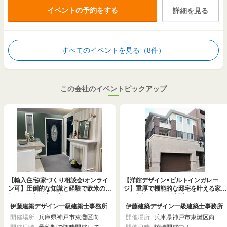
イベントの予約をする
詳細を見る
すべてのイベントを見る（8件）
この会社のイベントピックアップ
【輸入住宅/家づくり相談会/オンライ
【洋館デザイン×ビルトインガレー
ン可】圧倒的な知識と経験で欧米の伝
ジ】重厚で機能的な邸宅を叶える家づ
統的な輸入住宅を実現。全てにおいて
くり相談会｜WEB対応可
本物を追求し、あなたの夢やこだわり
伊藤建築デザイン一級建築士事務所
伊藤建築デザイン一級建築士事務所
をカタチにします。
開催場所
兵庫県神戸市東灘区向洋
開催場所
兵庫県神戸市東灘区向洋
町中6丁目9番地 神戸フ
町中6丁目9番地 神戸フ