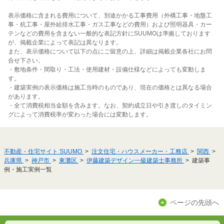
表示価格に含まれる費用について、別途かかる工事費用（外構工事・地盤工
事・杭工事・屋外給排水工事・ガス工事などの費用）および照明器具・カー
テンなどの費用を含まない一般的な表記方針にSUUMOは準拠しております
が、掲載企業によって表記は異なります。
また、表示価格について以下の点にご留意の上、詳細は掲載企業各社にお問
合せ下さい。
・敷地条件・間取り・工法・使用建材・設備仕様などによっても変動しま
す。
・建築実例の表示価格は施工当時のものであり、現在の価格とは異なる場合
があります。
・全て消費税相当金額を含みます。なお、契約成立日や引き渡しのタイミン
グによって消費税率が変わった場合には変動します。
不動産・住宅サイト SUUMO
注文住宅・ハウスメーカー・工務店
関西
兵庫県
神戸市
東灘区
伊藤建築デザイン一級建築士事務所
建築事
例・施工実例一覧
ページの先頭へ