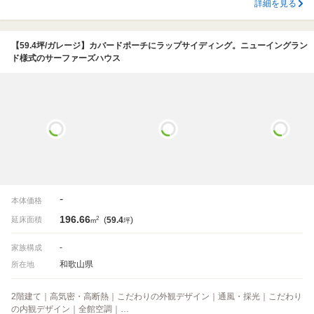
詳細を見る
【59.4坪/ガレージ】カバードポーチにラップサイディング。ニューイングラン
ド様式のサーファーズハウス
-
本体価格
196.66
2
延床面積
(
59.4
)
m
坪
-
家族構成
和歌山県
所在地
2階建て｜高気密・高断熱｜こだわりの外観デザイン｜通風・採光｜こだわり
の内観デザイン｜全館空調｜…