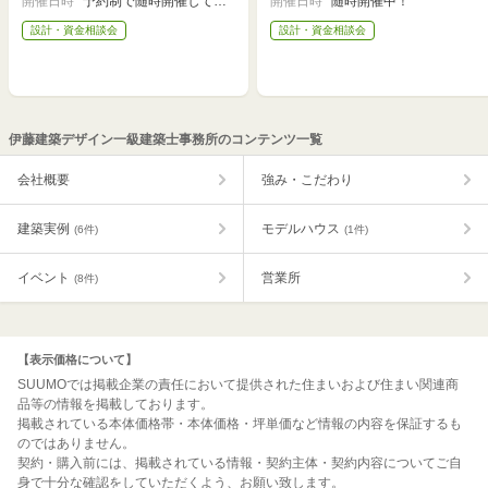
開催日時
予約制で随時開催してお
開催日時
随時開催中！
ァッションマート8E-05
ァッションマート8E-05
ります。まずは、お電話
お待ちしております。
設計・資金相談会
設計・資金相談会
伊藤建築デザイン一級建築士事務所のコンテンツ一覧
会社概要
強み・こだわり
建築実例
モデルハウス
(6件)
(1件)
イベント
営業所
(8件)
【表示価格について】
SUUMOでは掲載企業の責任において提供された住まいおよび住まい関連商
品等の情報を掲載しております。
掲載されている本体価格帯・本体価格・坪単価など情報の内容を保証するも
のではありません。
契約・購入前には、掲載されている情報・契約主体・契約内容についてご自
身で十分な確認をしていただくよう、お願い致します。