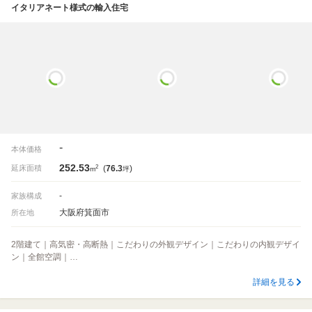
イタリアネート様式の輸入住宅
-
本体価格
252.53
2
延床面積
(
76.3
)
m
坪
-
家族構成
大阪府箕面市
所在地
2階建て｜高気密・高断熱｜こだわりの外観デザイン｜こだわりの内観デザイ
ン｜全館空調｜…
詳細を見る