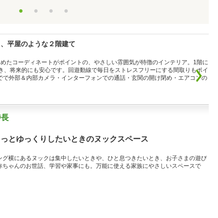
●
●
●
●
た、平屋のような２階建て
めたコーディネートがポイントの、やさしい雰囲気が特徴のインテリア。1階に
き、将来的にも安心です。回遊動線で毎日をストレスフリーにする間取りもポイ
ホでで外部＆内部カメラ・インターフォンでの通話・玄関の開け閉め・エアコンの
特長
ょっとゆっくりしたいときのヌックスペース
ング横にあるヌックは集中したいときや、ひと息つきたいとき、お子さまの遊び
赤ちゃんのお世話、学習や家事にも。万能に使える家族にやさしいスペースで