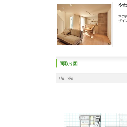
や
木の
ザイ
間取り図
1階、2階