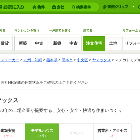
りる
マンションを買う
一戸建てを買う
建てる
リフォーム
賃貸
新築
中古
新築
中古
注文住宅
土地
リフォ
ウスメーカー
>
九州・沖縄
>
熊本県
>
熊本市
>
中央区
>
ヤマックス
>
マチカドモデ
各社HP記載の休業状況をご確認の上ご予約ください
マックス
60年の上場企業が提案する、安心・安全・快適な住まいづくり
建築実例
モデルハウス
営業所・アクセス
イベント
（7件）
（5件）
（1件）