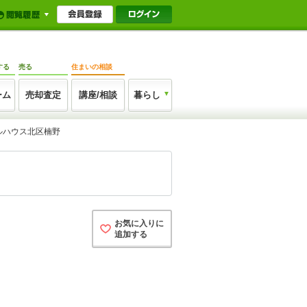
する
売る
住まいの相談
ーム
売却査定
講座/相談
暮らし
ルハウス北区楠野
お気に入りに
追加する