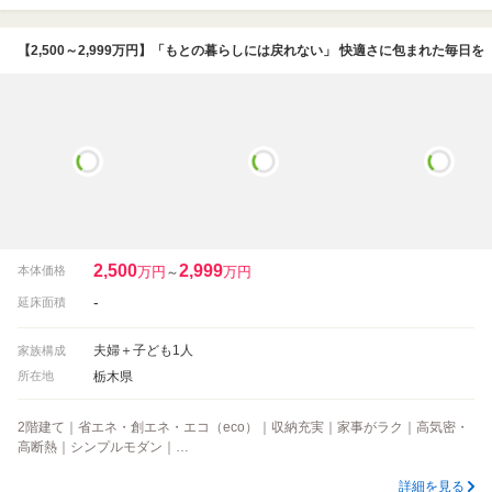
【2,500～2,999万円】「もとの暮らしには戻れない」 快適さに包まれた毎日を
2,500
2,999
万円
万円
本体価格
～
-
延床面積
夫婦＋子ども1人
家族構成
栃木県
所在地
2階建て｜省エネ・創エネ・エコ（eco）｜収納充実｜家事がラク｜高気密・
高断熱｜シンプルモダン｜…
詳細を見る