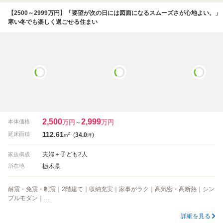
【2500～2999万円】「要望が次の日には図面になるスムーズさが心地よい。」
寒い冬でも楽しく過ごせる住まい
2,500
2,999
万円
万円
本体価格
～
112.61
2
延床面積
(
34.0
)
m
坪
夫婦＋子ども2人
家族構成
栃木県
所在地
耐震・免震・制震｜2階建て｜収納充実｜家事がラク｜高気密・高断熱｜シン
プルモダン｜…
詳細を見る