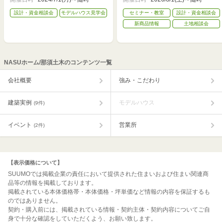
設計・資金相談会
モデルハウス見学会
セミナー・教室
設計・資金相談会
新商品情報
土地相談会
NASUホーム/那須土木のコンテンツ一覧
会社概要
強み・こだわり
建築実例
モデルハウス
(9件)
イベント
営業所
(2件)
【表示価格について】
SUUMOでは掲載企業の責任において提供された住まいおよび住まい関連商
品等の情報を掲載しております。
掲載されている本体価格帯・本体価格・坪単価など情報の内容を保証するも
のではありません。
契約・購入前には、掲載されている情報・契約主体・契約内容についてご自
身で十分な確認をしていただくよう、お願い致します。