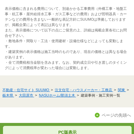
表示価格に含まれる費用について、別途かかる工事費用（外構工事・地盤工
事・杭工事・屋外給排水工事・ガス工事などの費用）および照明器具・カー
テンなどの費用を含まない一般的な表記方針にSUUMOは準拠しております
が、掲載企業によって表記は異なります。
また、表示価格について以下の点にご留意の上、詳細は掲載企業各社にお問
合せ下さい。
・敷地条件・間取り・工法・使用建材・設備仕様などによっても変動しま
す。
・建築実例の表示価格は施工当時のものであり、現在の価格とは異なる場合
があります。
・全て消費税相当金額を含みます。なお、契約成立日や引き渡しのタイミン
グによって消費税率が変わった場合には変動します。
不動産・住宅サイト SUUMO
注文住宅・ハウスメーカー・工務店
関東
栃木県
大田原市
NASUホーム/那須土木
建築事例・施工実例一覧
ページの先頭へ
PC版表示