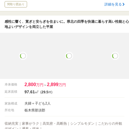
詳細を見る
間取り図あり
感性に響く、寛ぎと安らぎを住まいに。県北の四季を快適に暮らす高い性能と心
地よいデザインを両立した平屋
2,800
2,899
万円
万円
本体価格
～
97.61
2
延床面積
(
29.5
)
m
坪
夫婦＋子ども2人
家族構成
栃木県那須郡
所在地
収納充実｜家事がラク｜高気密・高断熱｜シンプルモダン｜こだわりの外観
デザイン｜通風・採光｜…