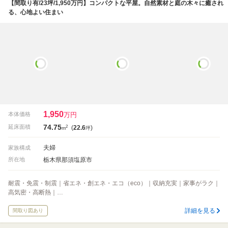
【間取り有/23坪/1,950万円】コンパクトな平屋。自然素材と庭の木々に癒され
る、心地よい住まい
1,950
万円
本体価格
74.75
2
延床面積
(
22.6
)
m
坪
夫婦
家族構成
栃木県那須塩原市
所在地
耐震・免震・制震｜省エネ・創エネ・エコ（eco）｜収納充実｜家事がラク｜
高気密・高断熱｜…
詳細を見る
間取り図あり