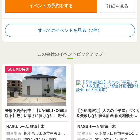
イベントの予約をする
詳細を見る
すべてのイベントを見る（2件）
この会社のイベントピックアップ
SUUMO特典
来場予約受付中！【UA値0.4×C値0.5
【予約者限定】人気の「平屋」づくり
以下】厳しい寒さに負けない、高性能
＆失敗しない資金計画 個別相談会
で美しい無垢床の2階建てモデルハウ
（in大田原市）
ス
NASUホーム/那須土木
NASUホーム/那須土木
開催場所
栃木県大田原市中央２丁
開催場所
栃木県大田原市中央1-13-
目７－１８
10
開催日時
2024/7/1(月)～随時
開催日時
2026/8/1(土)～随時