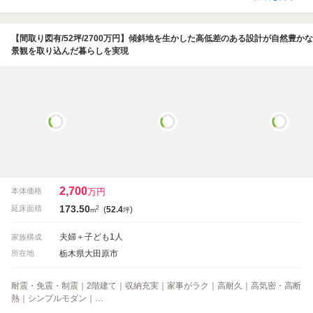
【間取り図有/52坪/2700万円】傾斜地を生かした高低差のある設計が自然豊かな
景観を取り込んだ暮らしを実現
2,700
万円
本体価格
173.50
2
延床面積
(
52.4
)
m
坪
夫婦＋子ども1人
家族構成
栃木県大田原市
所在地
耐震・免震・制震｜2階建て｜収納充実｜家事がラク｜高耐久｜高気密・高断
熱｜シンプルモダン｜…