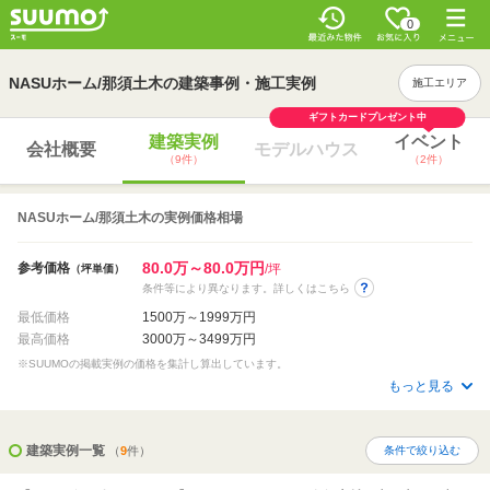
0
NASUホーム/那須土木の建築事例・施工実例
施工エリア
ギフトカードプレゼント中
建築実例
イベント
会社概要
モデルハウス
（9件）
（2件）
NASUホーム/那須土木の実例価格相場
80.0万～80.0万円
参考価格
/坪
（坪単価）
条件等により異なります。詳しくはこちら
最低価格
1500万～1999万円
最高価格
3000万～3499万円
※SUUMOの掲載実例の価格を集計し算出しています。
もっと見る
建築実例一覧
（
9
件）
条件で絞り込む