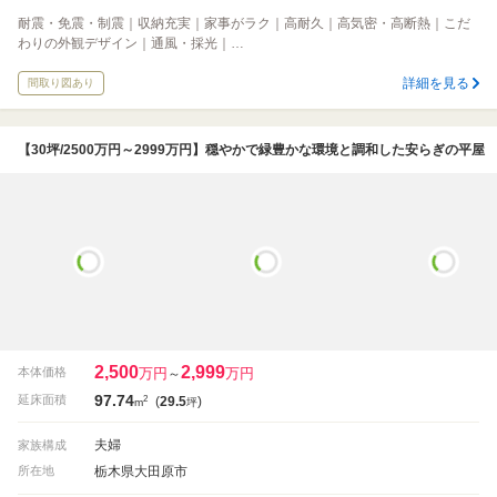
耐震・免震・制震｜収納充実｜家事がラク｜高耐久｜高気密・高断熱｜こだ
わりの外観デザイン｜通風・採光｜…
詳細を見る
間取り図あり
【30坪/2500万円～2999万円】穏やかで緑豊かな環境と調和した安らぎの平屋
2,500
2,999
万円
万円
本体価格
～
97.74
2
延床面積
(
29.5
)
m
坪
夫婦
家族構成
栃木県大田原市
所在地