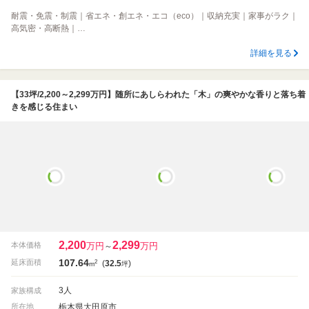
耐震・免震・制震｜省エネ・創エネ・エコ（eco）｜収納充実｜家事がラク｜
高気密・高断熱｜…
詳細を見る
【33坪/2,200～2,299万円】随所にあしらわれた「木」の爽やかな香りと落ち着
きを感じる住まい
2,200
2,299
万円
万円
本体価格
～
107.64
2
延床面積
(
32.5
)
m
坪
3人
家族構成
栃木県大田原市
所在地