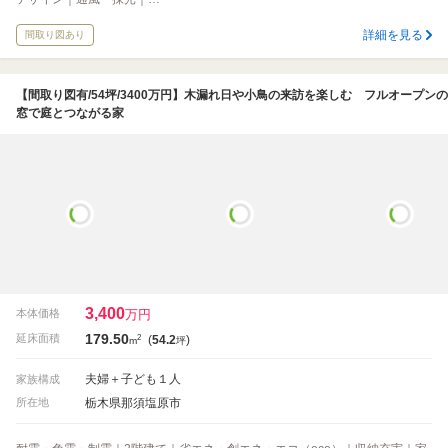
詳細を見る
間取り図あり
【間取り図有/54坪/3400万円】木漏れ日や小鳥の来訪を楽しむ フルオープンの
窓で庭とつながる家
3,400
万円
本体価格
179.50
2
延床面積
(
54.2
)
m
坪
夫婦＋子ども１人
家族構成
栃木県那須塩原市
所在地