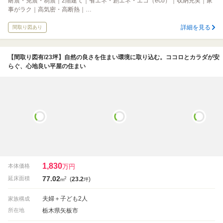
耐震・免震・制震｜2階建て｜省エネ・創エネ・エコ（eco）｜収納充実｜家
事がラク｜高気密・高断熱｜…
詳細を見る
間取り図あり
【間取り図有/23坪】自然の良さを住まい環境に取り込む。ココロとカラダが安
らぐ、心地良い平屋の住まい
1,830
万円
本体価格
77.02
2
延床面積
(
23.2
)
m
坪
夫婦＋子ども2人
家族構成
栃木県矢板市
所在地