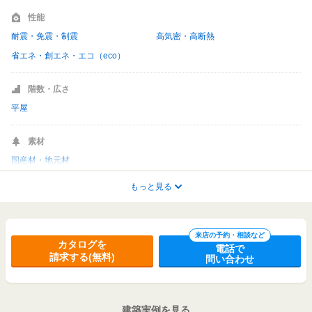
性能
耐震・免震・制震
高気密・高断熱
省エネ・創エネ・エコ（eco）
階数・広さ
平屋
素材
国産材・地元材
もっと見る
ライフスタイル
家事がラク
収納充実
20代30代で建てる
来店の予約・相談など
カタログを
電話で
請求する(無料)
問い合わせ
対応内容
こだわりの外観デザイン提案可
建築実例を見る