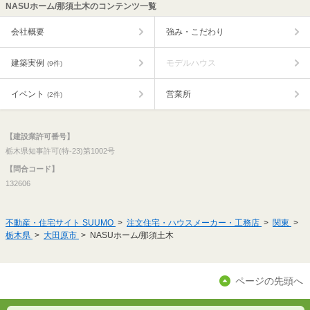
NASUホーム/那須土木のコンテンツ一覧
会社概要
強み・こだわり
建築実例
モデルハウス
(9件)
イベント
営業所
(2件)
【建設業許可番号】
栃木県知事許可(特-23)第1002号
【問合コード】
132606
不動産・住宅サイト SUUMO
注文住宅・ハウスメーカー・工務店
関東
栃木県
大田原市
NASUホーム/那須土木
ページの先頭へ