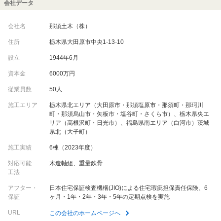
会社データ
会社名
那須土木（株）
住所
栃木県大田原市中央1-13-10
設立
1944年6月
資本金
6000万円
従業員数
50人
施工エリア
栃木県北エリア（大田原市・那須塩原市・那須町・那珂川
町・那須烏山市・矢板市・塩谷町・さくら市）、栃木県央エ
リア（高根沢町・日光市）、福島県南エリア（白河市）茨城
県北（大子町）
施工実績
6棟（2023年度）
対応可能
木造軸組、重量鉄骨
工法
アフター・
日本住宅保証検査機構(JIO)による住宅瑕疵担保責任保険、6
保証
ヶ月・1年・2年・3年・5年の定期点検を実施
URL
この会社のホームページへ