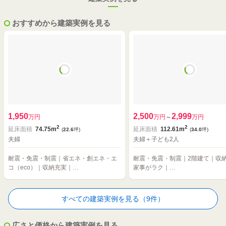
おすすめから建築実例を見る
1,950
2,500
2,999
万円
万円
～
万円
2
2
延床面積
74.75m
延床面積
112.61m
(
22.6
坪)
(
34.0
坪)
夫婦
夫婦＋子ども2人
耐震・免震・制震｜省エネ・創エネ・エ
耐震・免震・制震｜2階建て｜収
コ（eco）｜収納充実｜…
家事がラク｜…
すべての建築実例を見る（9件）
広さと価格から建築実例を見る