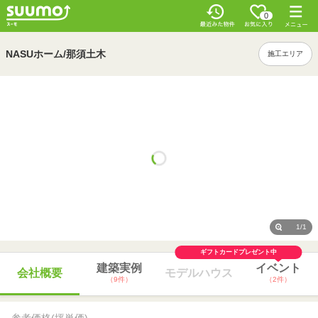
0
NASUホーム/那須土木
施工エリア
1/1
ギフトカードプレゼント中
建築実例
イベント
会社概要
モデルハウス
（9件）
（2件）