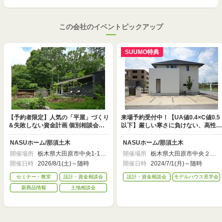
この会社のイベントピックアップ
SUUMO特典
【予約者限定】人気の「平屋」づくり
来場予約受付中！【UA値0.4×C値0.5
＆失敗しない資金計画 個別相談会
以下】厳しい寒さに負けない、高性能
（in大田原市）
で美しい無垢床の2階建てモデルハウ
ス
NASUホーム/那須土木
NASUホーム/那須土木
開催場所
栃木県大田原市中央1-13-
開催場所
栃木県大田原市中央２丁
10
目７－１８
開催日時
2026/8/1(土)～随時
開催日時
2024/7/1(月)～随時
セミナー・教室
設計・資金相談会
設計・資金相談会
モデルハウス見学会
新商品情報
土地相談会