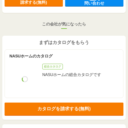
請求する(無料)
問い合わせ
2,200
～
2,299
107.64
2
万円
万円
m
実例
（
67.6万円
～
70.7万円
/坪）
(32.5坪)
この会社が気になったら
2,500
～
2,999
97.74
2
万円
万円
m
実例
（
84.6万円
～
101.5万円
/坪）
(29.5坪)
まずはカタログをもらう
2,500
～
2,999
112.61
2
万円
万円
m
実例
（
73.4万円
～
88.1万円
/坪）
(34.0坪)
NASUホームのカタログ
総合カタログ
NASUホームの総合カタログです
カタログを請求する(無料)