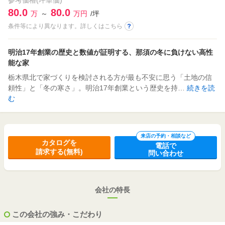
参考価格(坪単価)
80.0
80.0
万
～
万円
/坪
条件等により異なります。詳しくはこちら
明治17年創業の歴史と数値が証明する、那須の冬に負けない高性
能な家
栃木県北で家づくりを検討される方が最も不安に思う「土地の信
頼性」と「冬の寒さ」。明治17年創業という歴史を持…
続きを読
む
来店の予約・相談など
カタログを
電話で
請求する(無料)
問い合わせ
会社の特長
この会社の強み・こだわり