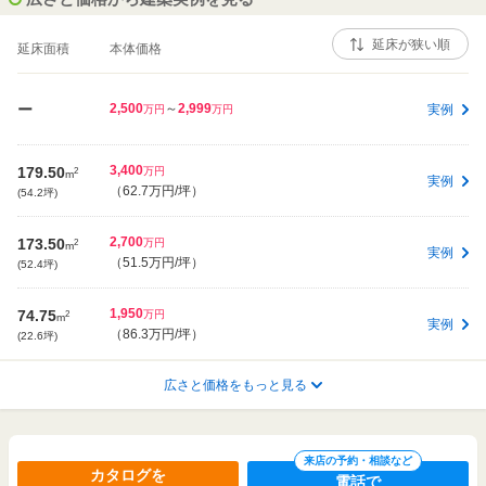
延床面積
本体価格
ー
2,500
～
2,999
実例
万円
万円
3,400
179.50
2
万円
m
実例
（
62.7万円
/坪）
(54.2坪)
2,700
173.50
2
万円
m
実例
（
51.5万円
/坪）
(52.4坪)
1,950
74.75
2
万円
m
実例
（
86.3万円
/坪）
(22.6坪)
1,830
広さと価格をもっと見る
77.02
2
万円
m
実例
（
78.6万円
/坪）
(23.2坪)
2,800
～
2,899
97.61
2
万円
万円
m
来店の予約・相談など
実例
カタログを
（
94.9万円
～
98.2万円
/坪）
(29.5坪)
電話で