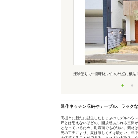
漆喰塗りで一際明るい白の外壁に板貼
●
●
造作キッチン収納やテーブル、ラック
高槻市に新たに誕生したじょぶのモデルハウス、
坪とは思えないほどの、開放感あふれる空間
となっているため、耐震面でも心強い。素材
光の工夫により、夏は涼しく冬は暖かい、年
を体感することができる。また木やガラス、