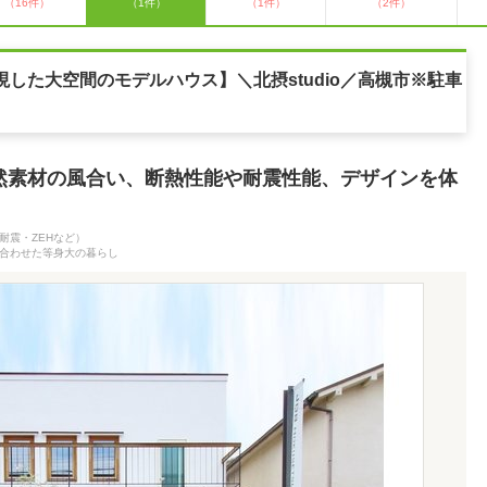
（16件）
（1件）
（1件）
（2件）
現した大空間のモデルハウス】＼北摂studio／高槻市※駐車
然素材の風合い、断熱性能や耐震性能、デザインを体
耐震・ZEHなど）
合わせた等身大の暮らし