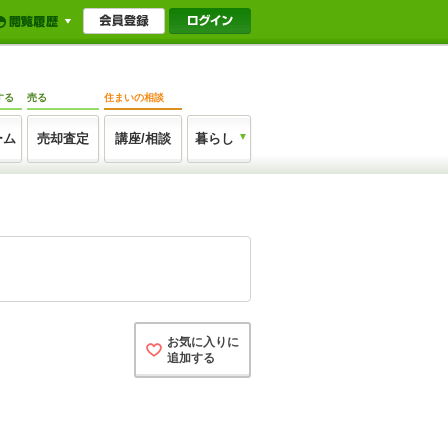
する
売る
住まいの相談
ーム
売却査定
講座/相談
暮らし
お気に入りに
追加する