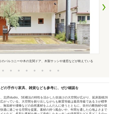
りのバルコニーや木の玄関ドア、木製サッシや連窓などが映えている
●
●
●
●
●
●
●
●
などの手作り家具、雑貨なども参考に、ぜひ確認を
北摂studio。SE構法の特性を活かした吹抜けの大空間が広がり、延床面積26
が広がっている。大空間を創り出しながらも耐震等級は最高等級である３が標準
は、無垢材や漆喰などの自然素材をふんだんに使うとともに、吹付の断熱材や採
中快適に過ごせる空間を提案。素材の持つ風合いや、年間を通した心地よさまで
タイルなど、多彩な素材を使って造作したキッチンや洗面室なども見どころの一