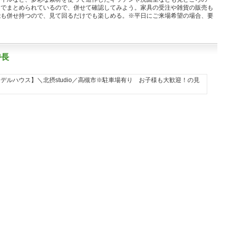
ンでまとめられているので、併せて確認してみよう。家具の受注や雑貨の販売も
能も併せ持つので、見て回るだけでも楽しめる。※平日にご来場希望の場合、要
特長
S
E
構
法
を
活
か
し
た
の
び
や
か
な