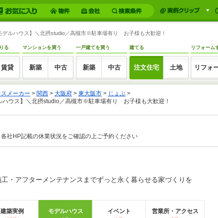
デルハウス】＼北摂studio／高槻市※駐車場有り お子様も大歓迎！
りる
マンションを買う
一戸建てを買う
建てる
リフォーム
賃貸
新築
中古
新築
中古
注文住宅
土地
リフォ
ウスメーカー
>
関西
>
大阪府
>
東大阪市
>
じょぶ
>
ハウス】＼北摂studio／高槻市※駐車場有り お子様も大歓迎！
各社HP記載の休業状況をご確認の上ご予約ください
施工・アフターメンテナンスまでずっと永く暮らせる家づくりを
建築実例
モデルハウス
イベント
営業所・アクセス