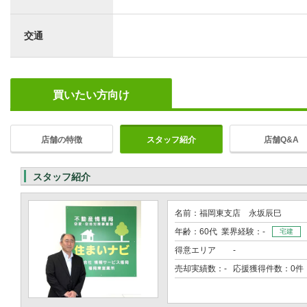
交通
買いたい方向け
店舗の特徴
スタッフ紹介
店舗Q&A
スタッフ紹介
名前：福岡東支店 永坂辰巳
年齢：60代 業界経験：-
宅建
得意エリア
-
売却実績数：- 応援獲得件数：0件