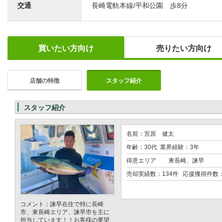
交通
長崎電軌本線/平和公園 歩8分
買いたい方向け
売りたい方向け
店舗の特徴
スタッフ紹介
スタッフ紹介
名前：宮原 健太
年齢：30代 業界経験：3年
得意エリア
東長崎、諫早
売却実績数：134件 応援獲得件数
コメント：諫早在住で特に長崎
市、東長崎エリア、諫早市を主に
担当しています！！お客様の要望