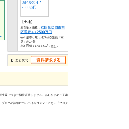
【土地】
福岡県福岡市西
所在地と価格：
区愛宕４ / 2500万円
る
物件最寄り駅：
地下鉄空港線「室
見」歩14分
2
土地面積：
206.74m
（登記）
まとめて
新性等につき一切保証致しません。あらかじめご了承
、ブログの詳細については各コメントにある「ブログ