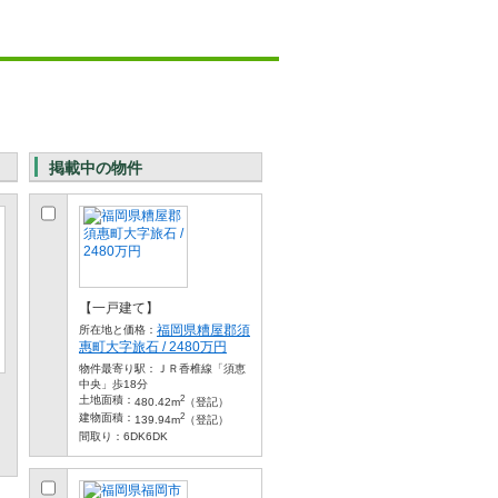
掲載中の物件
【一戸建て】
福岡県糟屋郡須
所在地と価格：
惠町大字旅石 / 2480万円
物件最寄り駅：
ＪＲ香椎線「須恵
中央」歩18分
2
土地面積：
480.42m
（登記）
2
建物面積：
139.94m
（登記）
間取り：
6DK6DK