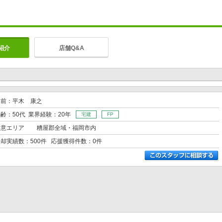
紹介
店舗Q&A
名前：平木 康之
齢：50代 業界経験：20年
宅建
FP
得意エリア
糟屋郡全域・福岡市内
却実績数：500件 応援獲得件数：0件