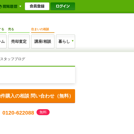
する
売る
住まいの相談
ーム
売却査定
講座/相談
暮らし
 スタッフブログ
物件購入の相談 問い合わせ（無料）
0120-622088
無料