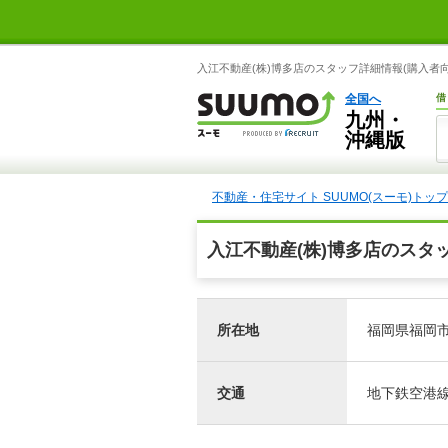
入江不動産(株)博多店のスタッフ詳細情報(購入者向
全国へ
借
九州・
沖縄版
不動産・住宅サイト SUUMO(スーモ)トップ
入江不動産(株)博多店のスタ
所在地
福岡県福岡市
交通
地下鉄空港線