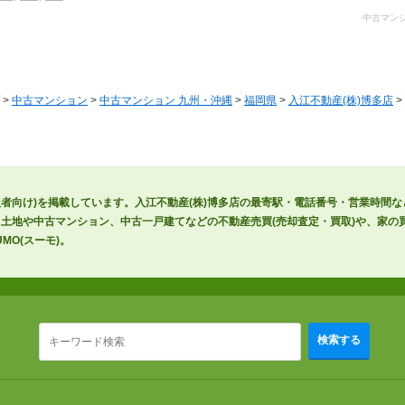
中古マンシ
>
中古マンション
>
中古マンション 九州・沖縄
>
福岡県
>
入江不動産(株)博多店
>
入者向け)を掲載しています。入江不動産(株)博多店の最寄駅・電話番号・営業時間
土地や中古マンション、中古一戸建てなどの不動産売買(売却査定・買取)や、家の買
MO(スーモ)。
検索する