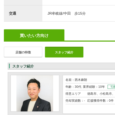
交通
JR牟岐線/中田 歩15分
買いたい方向け
店舗の特徴
スタッフ紹介
スタッフ紹介
名前：西木麻朗
年齢：30代 業界経験：10年
宅
得意エリア
徳島市、小松島市、
売却実績数：- 応援獲得件数：0件