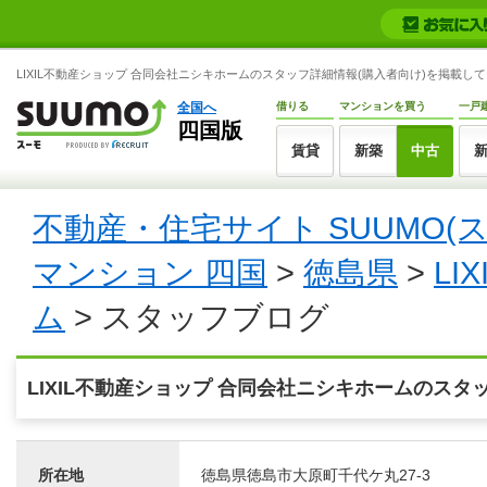
LIXIL不動産ショップ 合同会社ニシキホームのスタッフ詳細情報(購入者向け)を掲載してい
全国へ
借りる
マンションを買う
一戸
四国版
賃貸
新築
中古
不動産・住宅サイト SUUMO(
マンション 四国
>
徳島県
>
L
ム
> スタッフブログ
LIXIL不動産ショップ 合同会社ニシキホームのスタ
所在地
徳島県徳島市大原町千代ケ丸27-3